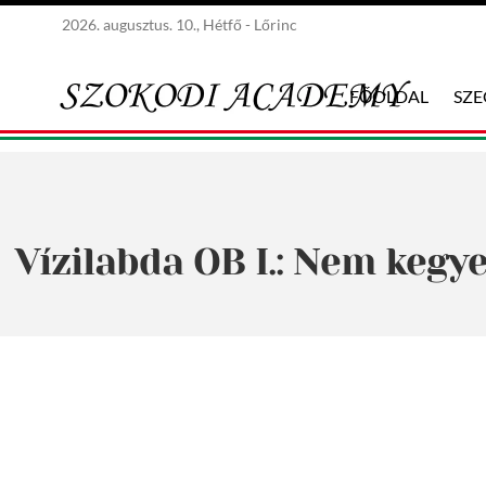
2026. augusztus. 10., Hétfő - Lőrinc
FŐOLDAL
SZ
Vízilabda OB I.: Nem kegye