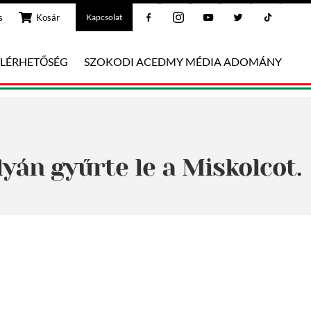
Facebook
Instagram
Youtube
Twitter
Tiktok
s
Kosár
Kapcsolat
ELÉRHETŐSÉG
SZOKODI ACEDMY MÉDIA ADOMÁNY
lyán gyűrte le a Miskolcot.