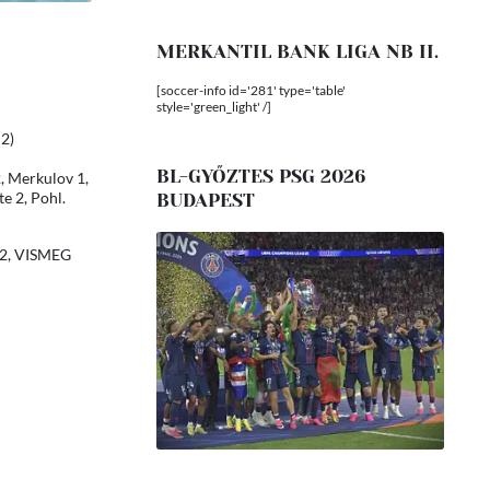
MERKANTIL BANK LIGA NB II.
[soccer-info id='281' type='table'
style='green_light' /]
–2)
BL-GYŐZTES PSG 2026
, Merkulov 1,
e 2, Pohl.
BUDAPEST
N 2, VISMEG