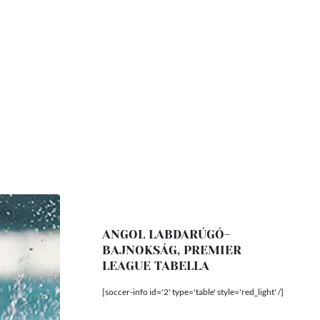
ANGOL LABDARÚGÓ-
BAJNOKSÁG, PREMIER
LEAGUE TABELLA
[soccer-info id='2' type='table' style='red_light' /]