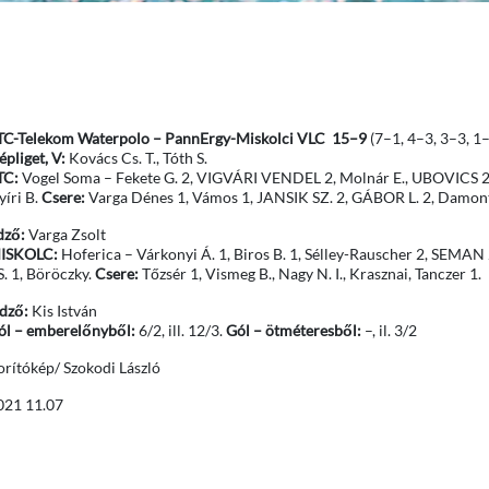
TC-Telekom Waterpolo – PannErgy-Miskolci VLC 15–9
(7–1, 4–3, 3–3, 1
pliget, V:
Kovács Cs. T., Tóth S.
TC:
Vogel Soma – Fekete G. 2, VIGVÁRI VENDEL 2, Molnár E., UBOVICS 2
yíri B.
Csere:
Varga Dénes 1, Vámos 1, JANSIK SZ. 2, GÁBOR L. 2, Damont
dző:
Varga Zsolt
ISKOLC:
Hoferica – Várkonyi Á. 1, Biros B. 1, Sélley-Rauscher 2, SEMA
S. 1, Böröczky.
Csere:
Tőzsér 1, Vismeg B., Nagy N. I., Krasznai, Tanczer 1.
dző:
Kis István
ól – emberelőnyből:
6/2, ill. 12/3.
Gól – ötméteresből:
–, il. 3/2
orítókép/ Szokodi László
021 11.07