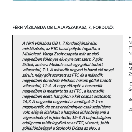
FÉRFI VÍZILABDA OB I., ALAPSZAKASZ, 7., FORDULÓ:
F
Né
A férfi vízilabda OB I., 7.fordulójának első
F
mérkőzésén, az FTC hazai pályán fogadta, a
N
Miskolcot. Varga Zsolt csapata már az első
negyedben fölényes előnyre tett szert, 7 gólt
E
lőttek, amire a Miskolc csak egy góllal tudott
M
válaszolni, 7-1. A második negyed is hazai előnnyel
Z
zárult, négy gólt szerzett az FTC és a második
negyedben ébredező Miskolc három góllal tudott
E
válaszolni, 11-4.. A nagy előnyét a harmadik
G
negyedben is megtartotta az FTC , a harmadik
negyedben esett, hat gólon a két csapat osztozott,
B
14,7. A negyedik negyedet a vendégek 2-1-re
megnyerték, de ez az eredményen csak szépítésre
2
volt, elég és kialakult a hatgólos különbség ami a
végeredményt is jelentette, 15-9. A bajnokságban
eddig nem talált legyőzőre az FTC, viszont, jobb
gólkülönbséggel a Szolnoki Dózsa az első, a