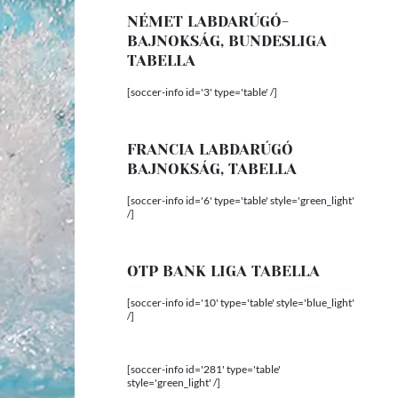
NÉMET LABDARÚGÓ-
BAJNOKSÁG, BUNDESLIGA
TABELLA
[soccer-info id='3' type='table' /]
FRANCIA LABDARÚGÓ
BAJNOKSÁG, TABELLA
[soccer-info id='6' type='table' style='green_light'
/]
OTP BANK LIGA TABELLA
[soccer-info id='10' type='table' style='blue_light'
/]
[soccer-info id='281' type='table'
style='green_light' /]