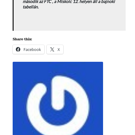
második az FTC , a Miskolc 12. helyen áll a bajnoki
tabellán.
Share this:
Facebook
X