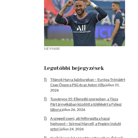
NEYMAR
Legutóbbi bejegyzések
Titánok Harca Salzburgban – Európa Trónjáért
Csap Össze a PSG és az Aston Villa
július 31,
2026
Tusványos 35: Ellenzéki szerepben, a Tisza
Párt árnyékában küzdött a túlélésért a Fidesz
tábora
július 26, 2026
A szegedi zseni, aki felforgatta a hazai
hiphopot – Szirmai Marcell, a Pogány Induló
sztori
július 24, 2026