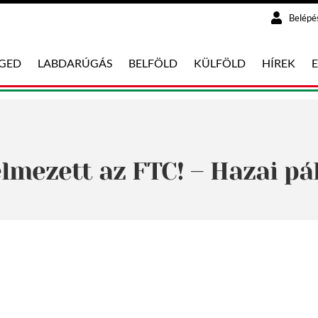
Belépé
EGED
LABDARÚGÁS
BELFÖLD
KÜLFÖLD
HÍREK
lmezett az FTC! – Hazai pá