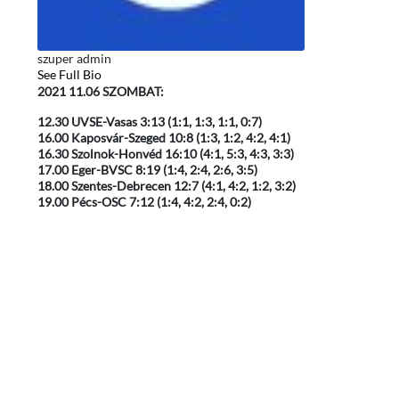
szuper admin
See Full Bio
2021 11.06 SZOMBAT:
12.30 UVSE-Vasas 3:13 (1:1, 1:3, 1:1, 0:7)
16.00 Kaposvár-Szeged 10:8 (1:3, 1:2, 4:2, 4:1)
16.30 Szolnok-Honvéd 16:10 (4:1, 5:3, 4:3, 3:3)
17.00 Eger-BVSC 8:19 (1:4, 2:4, 2:6, 3:5)
18.00 Szentes-Debrecen 12:7 (4:1, 4:2, 1:2, 3:2)
19.00 Pécs-OSC 7:12 (1:4, 4:2, 2:4, 0:2)