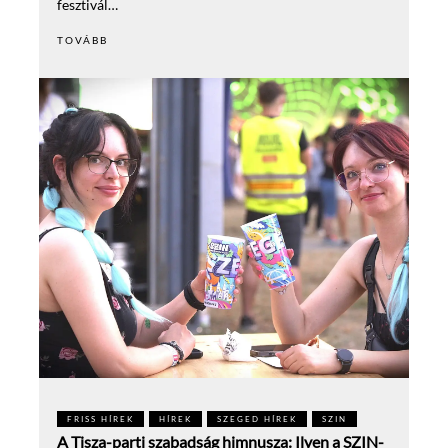
fesztivál…
TOVÁBB
FRISS HÍREK
HÍREK
SZEGED HÍREK
SZIN
A Tisza-parti szabadság himnusza: Ilyen a SZIN-