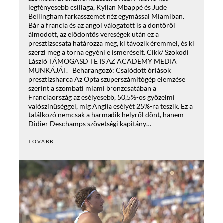
legfényesebb csillaga, Kylian Mbappé és Jude
Bellingham farkasszemet néz egymással Miamiban.
Bár a francia és az angol válogatott is a döntőről
álmodott, az elődöntős vereségek után ez a
presztízscsata határozza meg, ki távozik éremmel, és ki
szerzi meg a torna egyéni elismeréseit. Cikk/ Szokodi
László TÁMOGASD TE IS AZ ACADEMY MEDIA
MUNKÁJÁT. Beharangozó: Csalódott óriások
presztízsharca Az Opta szuperszámítógép elemzése
szerint a szombati miami bronzcsatában a
Franciaország az esélyesebb, 50,5%-os győzelmi
valószínűséggel, míg Anglia esélyét 25%-ra teszik. Ez a
találkozó nemcsak a harmadik helyről dönt, hanem
Didier Deschamps szövetségi kapitány…
TOVÁBB