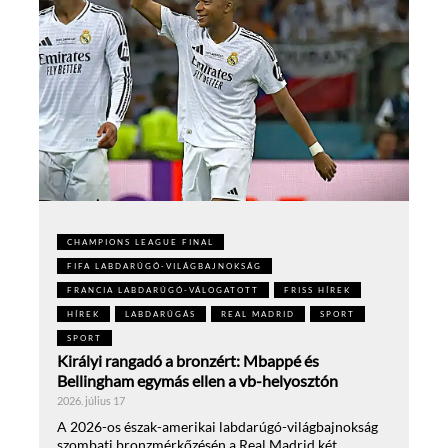
CHAMPIONS LEAGUE FINAL
FIFA LABDARÚGÓ-VILÁGBAJNOKSÁG
FRANCIA LABDARÚGÓ-VÁLOGATOTT
FRISS HÍREK
HÍREK
LABDARÚGÁS
REAL MADRID
SPORT
SPORT
Királyi rangadó a bronzért: Mbappé és
Bellingham egymás ellen a vb-helyosztón
2026. július 17
A 2026-os észak-amerikai labdarúgó-világbajnokság
szombati bronzmérkőzésén a Real Madrid két