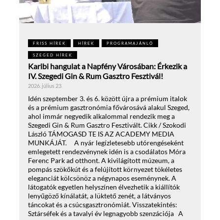
FRISS HÍREK
HÍREK
PROGRAMAJÁNLÓ
SZEGED HÍREK
Karibi hangulat a Napfény Városában: Érkezik a
IV. Szegedi Gin & Rum Gasztro Fesztivál!
2026. július 23
Idén szeptember 3. és 6. között újra a prémium italok
és a prémium gasztronómia fővárosává alakul Szeged,
ahol immár negyedik alkalommal rendezik meg a
Szegedi Gin & Rum Gasztro Fesztivált. Cikk / Szokodi
László TÁMOGASD TE IS AZ ACADEMY MEDIA
MUNKÁJÁT. A nyár legízletesebb utórengéseként
emlegetett rendezvénynek idén is a csodálatos Móra
Ferenc Park ad otthont. A kivilágított múzeum, a
pompás szökőkút és a felújított környezet tökéletes
eleganciát kölcsönöz a négynapos eseménynek. A
látogatók egyetlen helyszínen élvezhetik a kiállítók
lenyűgöző kínálatát, a lüktető zenét, a látványos
táncokat és a csúcsgasztronómiát. Visszatekintés:
Sztárséfek és a tavalyi év legnagyobb szenzációja A