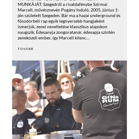
MUNKÁJÁT. Szegedről a rivaldafénybe Szirmai
Marcell, művésznevén Pogány Induló, 2005. június 1-
jén született Szegeden. Bár ma a hazai underground és
fősodorbeli rap egyik legnyersebb hangjaként
ismerjük, zenei neveltetése klasszikus alapokon
nyugszik. Édesanyja zongoratanár, édesapja szintén
zeneközeli ember, így Marcell kilenc…
TOVÁBB