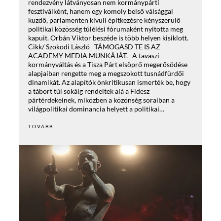
rendezvény látványosan nem kormánypárti
fesztiválként, hanem egy komoly belső válsággal
küzdő, parlamenten kívüli építkezésre kényszerülő
politikai közösség túlélési fórumaként nyitotta meg
kapuit. Orbán Viktor beszéde is több helyen kisiklott.
Cikk/ Szokodi László TÁMOGASD TE IS AZ
ACADEMY MEDIA MUNKÁJÁT. A tavaszi
kormányváltás és a Tisza Párt elsöprő megerősödése
alapjaiban rengette meg a megszokott tusnádfürdői
dinamikát. Az alapítók önkritikusan ismerték be, hogy
a tábort túl sokáig rendeltek alá a Fidesz
pártérdekeinek, miközben a közönség soraiban a
világpolitikai dominancia helyett a politikai…
TOVÁBB