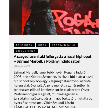
FRISS HÍREK
HÍREK
PROGRAMAJÁNLÓ
SZEGED HÍREK
A szegedi zseni, aki felforgatta a hazai hiphopot
– Szirmai Marcell, a Pogány Induló sztori
2026. július 24
Szirmai Marcell, ismertebb nevén Pogány Induló,
2005-ben született Szegeden, és rövid idő alatt a hazai
old school hip-hop egyik legmeghatározóbb, őszinte
hangú alakjává vált. A zene mellett a színészetben is
tehetséges előadó karrierje során elsősorban Ótvar
Pestissel dolgozik együtt, munkásságában a
társadalmi valóságot és a hírnév buktatóit mutatja be
nyers őszinteséggel. Cikk/ Szokodi László
TÁMOGASD TE IS AZ ACADEMY MEDIA