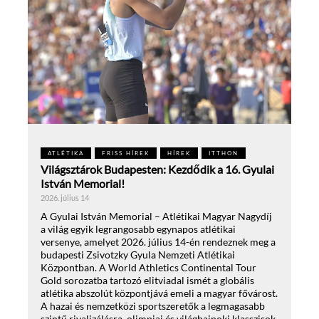
ATLÉTIKA
FRISS HÍREK
HÍREK
ITTHON
Világsztárok Budapesten: Kezdődik a 16. Gyulai
István Memorial!
2026. július 14
A Gyulai István Memorial – Atlétikai Magyar Nagydíj
a világ egyik legrangosabb egynapos atlétikai
versenye, amelyet 2026. július 14-én rendeznek meg a
budapesti Zsivotzky Gyula Nemzeti Atlétikai
Központban. A World Athletics Continental Tour
Gold sorozatba tartozó elitviadal ismét a globális
atlétika abszolút központjává emeli a magyar fővárost.
A hazai és nemzetközi sportszeretők a legmagasabb
szintű rivalizálásra, olimpiai és világbajnoki klasszisok