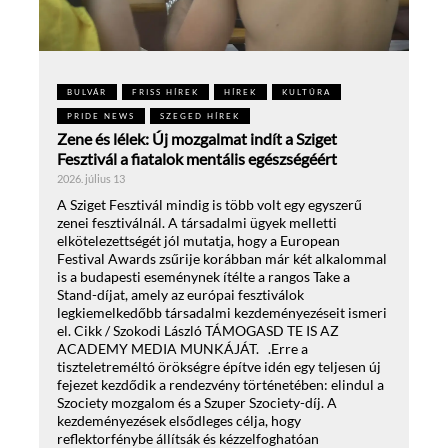
BULVÁR
FRISS HÍREK
HÍREK
KULTÚRA
PRIDE NEWS
SZEGED HÍREK
Zene és lélek: Új mozgalmat indít a Sziget
Fesztivál a fiatalok mentális egészségéért
2026. július 13
A Sziget Fesztivál mindig is több volt egy egyszerű
zenei fesztiválnál. A társadalmi ügyek melletti
elkötelezettségét jól mutatja, hogy a European
Festival Awards zsűrije korábban már két alkalommal
is a budapesti eseménynek ítélte a rangos Take a
Stand-díjat, amely az európai fesztiválok
legkiemelkedőbb társadalmi kezdeményezéseit ismeri
el. Cikk / Szokodi László TÁMOGASD TE IS AZ
ACADEMY MEDIA MUNKÁJÁT. .Erre a
tiszteletreméltó örökségre építve idén egy teljesen új
fejezet kezdődik a rendezvény történetében: elindul a
Szociety mozgalom és a Szuper Szociety-díj. A
kezdeményezések elsődleges célja, hogy
reflektorfénybe állítsák és kézzelfoghatóan