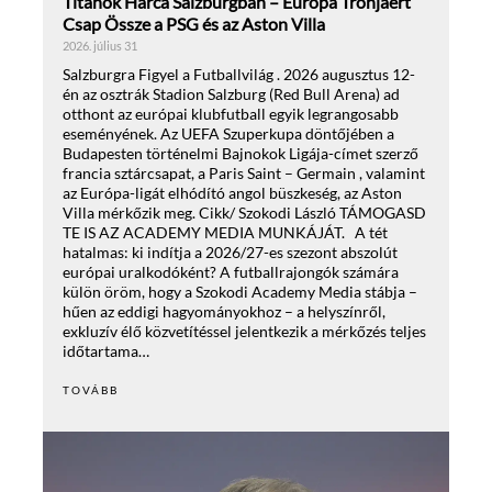
Titánok Harca Salzburgban – Európa Trónjáért
Csap Össze a PSG és az Aston Villa
2026. július 31
Salzburgra Figyel a Futballvilág . 2026 augusztus 12-
én az osztrák Stadion Salzburg (Red Bull Arena) ad
otthont az európai klubfutball egyik legrangosabb
eseményének. Az UEFA Szuperkupa döntőjében a
Budapesten történelmi Bajnokok Ligája-címet szerző
francia sztárcsapat, a Paris Saint – Germain , valamint
az Európa-ligát elhódító angol büszkeség, az Aston
Villa mérkőzik meg. Cikk/ Szokodi László TÁMOGASD
TE IS AZ ACADEMY MEDIA MUNKÁJÁT. A tét
hatalmas: ki indítja a 2026/27-es szezont abszolút
európai uralkodóként? A futballrajongók számára
külön öröm, hogy a Szokodi Academy Media stábja –
hűen az eddigi hagyományokhoz – a helyszínről,
exkluzív élő közvetítéssel jelentkezik a mérkőzés teljes
időtartama…
TOVÁBB