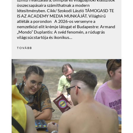
összecsapásaira számíthatnak a modern
létesítményben. Cikk/ Szokodi László TÁMOGASD TE
IS AZ ACADEMY MEDIA MUNKÁJÁT. Világhírű
atléták a porondon A 2026-os versenyre a
nemzetközi elit krémje látogat el Budapestre: Armand
„Mondo” Duplantis: A svéd fenomén, a rúdugrás
világcsúcstartója és ikonikus…
TOVÁBB