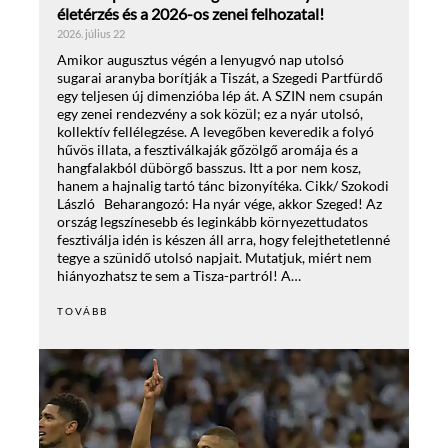
életérzés és a 2026-os zenei felhozatal!
2026. július 22
Amikor augusztus végén a lenyugvó nap utolsó
sugarai aranyba borítják a Tiszát, a Szegedi Partfürdő
egy teljesen új dimenzióba lép át. A SZIN nem csupán
egy zenei rendezvény a sok közül; ez a nyár utolsó,
kollektív fellélegzése. A levegőben keveredik a folyó
hűvös illata, a fesztiválkaják gőzölgő aromája és a
hangfalakból dübörgő basszus. Itt a por nem kosz,
hanem a hajnalig tartó tánc bizonyítéka. Cikk/ Szokodi
László Beharangozó: Ha nyár vége, akkor Szeged! Az
ország legszínesebb és leginkább környezettudatos
fesztiválja idén is készen áll arra, hogy felejthetetlenné
tegye a szünidő utolsó napjait. Mutatjuk, miért nem
hiányozhatsz te sem a Tisza-partról! A…
TOVÁBB