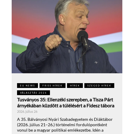
EU NEWS
FRISS HÍREK
HÍREK
SZEGED HÍREK
VÁLASZTÁS 2026
Tusványos 35: Ellenzéki szerepben, a Tisza Párt
árnyékában küzdött a túlélésért a Fidesz tábora
2026. július 26
A 35. Bálványosi Nyári Szabadegyetem és Diáktábor
(2026. július 21–26.) történelmi fordulópontként
vonul be a magyar politikai emlékezetbe. Idén a