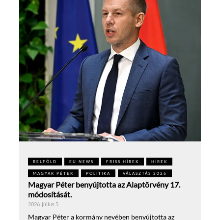
BELFÖLD
EU NEWS
FRISS HÍREK
HÍREK
MAGYAR PÉTER
POLITIKA
VÁLASZTÁS 2026
Magyar Péter benyújtotta az Alaptörvény 17.
módosítását.
2026. július 5
Magyar Péter a kormány nevében benyújtotta az