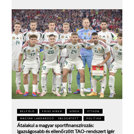
BELFÖLD
FRISS HÍREK
HÍREK
ITTHON
MAGYAR LABDARÚGÓ - VÁLOGATOTT
POLITIKA
Átalakul a magyar sportfinanszírozás:
igazságosabb és ellenőrzött TAO-rendszert ígér