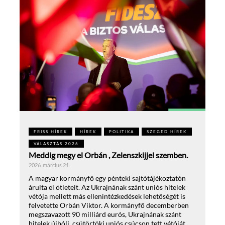
FRISS HÍREK
HÍREK
POLITIKA
SZEGED HÍREK
VÁLASZTÁS 2026
Meddig megy el Orbán , Zelenszkijjel szemben.
2026. március 21
A magyar kormányfő egy pénteki sajtótájékoztatón
árulta el ötleteit. Az Ukrajnának szánt uniós hitelek
vétója mellett más ellenintézkedések lehetőségét is
felvetette Orbán Viktor. A kormányfő decemberben
megszavazott 90 milliárd eurós, Ukrajnának szánt
hitelek újbóli, csütörtöki uniós csúcson tett vétóját