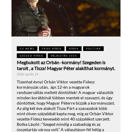
EU NEWS
FRISS HÍREK
HÍREK
POLITIKA
SZEGED HÍREK
VÁLASZTÁS 2026
Megbukott az Orbán -kormány! Szegeden is
tarolt , a Tisza! Magyar Péter alakíthat kormányt.
2026. április 14
Tizenhat évnyi Orbán Viktor vezette Fidesz
kormányzás után, ápr.12-én a magyarok
rendszerváltás mellett döntöttek! A magyar választók
minden korábbinál többen mentek el szavazni, és úgy
döntöttek, hogy Magyar Péterre bízzák a kormányzást.
Az alig két éve alakult Tisza Párt a szavazatok több
mint ötven százalékát kapta meg, míg az Orbán Viktor
vezette Fidesz kevesebb mint 40 százalékot szerzett.
Botka László :”Szeged mindig a szabadság és az
összetartás városa volt.” A választáson fél hétig a