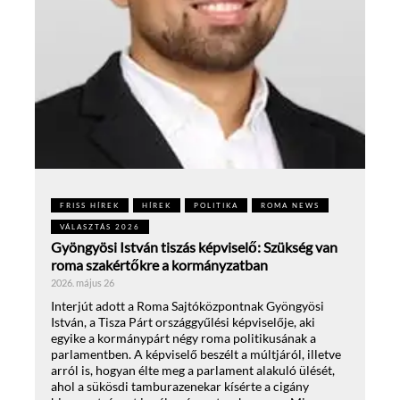
FRISS HÍREK
HÍREK
POLITIKA
ROMA NEWS
VÁLASZTÁS 2026
Gyöngyösi István tiszás képviselő: Szükség van
roma szakértőkre a kormányzatban
2026. május 26
Interjút adott a Roma Sajtóközpontnak Gyöngyösi
István, a Tisza Párt országgyűlési képviselője, aki
egyike a kormánypárt négy roma politikusának a
parlamentben. A képviselő beszélt a múltjáról, illetve
arról is, hogyan élte meg a parlament alakuló ülését,
ahol a sükösdi tamburazenekar kísérte a cigány