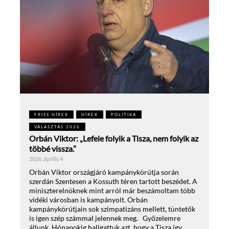
FRISS HÍREK
HÍREK
POLITIKA
VÁLASZTÁS 2026
Orbán Viktor: „Lefele folyik a Tisza, nem folyik az
többé vissza.”
2026. április 4
Orbán Viktor országjáró kampánykörútja során
szerdán Szentesen a Kossuth téren tartott beszédet. A
miniszterelnöknek mint arról már beszámoltam több
vidéki városban is kampányolt. Orbán
kampánykörútjain sok szimpatizáns mellett, tüntetők
is igen szép számmal jelennek meg. Győzelemre
állunk. Hónapokig hallgattuk azt, hogy a Tisza így