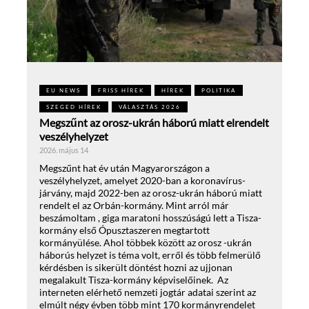
EU NEWS
FRISS HÍREK
HÍREK
POLITIKA
SZEGED HÍREK
VÁLASZTÁS 2026
Megszűnt az orosz-ukrán háború miatt elrendelt
veszélyhelyzet
2026. május 14
Megszűnt hat év után Magyarországon a
veszélyhelyzet, amelyet 2020-ban a koronavírus-
járvány, majd 2022-ben az orosz-ukrán háború miatt
rendelt el az Orbán-kormány. Mint arról már
beszámoltam , giga maratoni hosszúságú lett a Tisza-
kormány első Ópusztaszeren megtartott
kormányülése. Ahol többek között az orosz -ukrán
háborús helyzet is téma volt, erről és több felmerülő
kérdésben is sikerült döntést hozni az ujjonan
megalakult Tisza-kormány képviselőinek. Az
interneten elérhető nemzeti jogtár adatai szerint az
elmúlt négy évben több mint 170 kormányrendelet