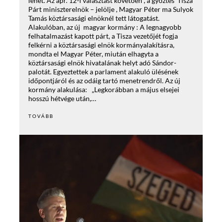
lehet. Az ápr. 12-i választást követően , a győztes Tisza
Párt miniszterelnök – jelölje , Magyar Péter ma Sulyok
Tamás köztársasági elnöknél tett látogatást.
Alakulóban, az új magyar kormány : A legnagyobb
felhatalmazást kapott párt, a Tisza vezetőjét fogja
felkérni a köztársasági elnök kormányalakításra,
mondta el Magyar Péter, miután elhagyta a
köztársasági elnök hivatalának helyt adó Sándor-
palotát. Egyeztettek a parlament alakuló ülésének
időpontjáról és az odáig tartó menetrendről. Az új
kormány alakulása: „Legkorábban a május elsejei
hosszú hétvége után,…
TOVÁBB