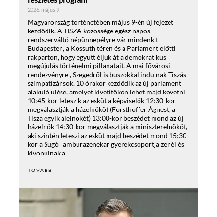
2026. május 9
Magyarország történetében május 9-én új fejezet
kezdődik. A TISZA közössége egész napos
rendszerváltó népünnepélyre vár mindenkit
Budapesten, a Kossuth téren és a Parlament előtti
rakparton, hogy együtt éljük át a demokratikus
megújulás történelmi pillanatait. A mai fővárosi
rendezvényre , Szegedről is buszokkal indulnak Tiszás
szimpatizánsok. 10 órakor kezdődik az új parlament
alakuló ülése, amelyet kivetítőkön lehet majd követni
10:45-kor leteszik az esküt a képviselők 12:30-kor
megválasztják a házelnököt (Forsthoffer Ágnest, a
Tisza egyik alelnökét) 13:00-kor beszédet mond az új
házelnök 14:30-kor megválasztják a miniszterelnököt,
aki szintén leteszi az esküt majd beszédet mond 15:30-
kor a Sugó Tamburazenekar gyerekcsoportja zenél és
kivonulnak a…
TOVÁBB