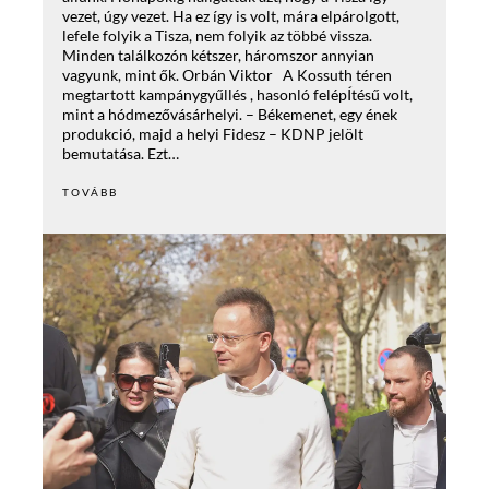
vezet, úgy vezet. Ha ez így is volt, mára elpárolgott,
lefele folyik a Tisza, nem folyik az többé vissza.
Minden találkozón kétszer, háromszor annyian
vagyunk, mint ők. Orbán Viktor A Kossuth téren
megtartott kampánygyűllés , hasonló felépÍtésű volt,
mint a hódmezővásárhelyi. – Békemenet, egy ének
produkció, majd a helyi Fidesz – KDNP jelölt
bemutatása. Ezt…
TOVÁBB