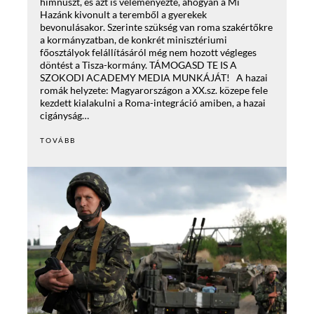
himnuszt, és azt is véleményezte, ahogyan a Mi
Hazánk kivonult a teremből a gyerekek
bevonulásakor. Szerinte szükség van roma szakértőkre
a kormányzatban, de konkrét minisztériumi
főosztályok felállításáról még nem hozott végleges
döntést a Tisza-kormány. TÁMOGASD TE IS A
SZOKODI ACADEMY MEDIA MUNKÁJÁT! A hazai
romák helyzete: Magyarországon a XX.sz. közepe fele
kezdett kialakulni a Roma-integráció amiben, a hazai
cigányság…
TOVÁBB