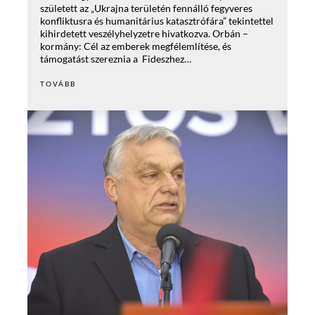
született az „Ukrajna területén fennálló fegyveres
konfliktusra és humanitárius katasztrófára” tekintettel
kihirdetett veszélyhelyzetre hivatkozva. Orbán –
kormány: Cél az emberek megfélemlítése, és
támogatást szereznia a Fideszhez…
TOVÁBB