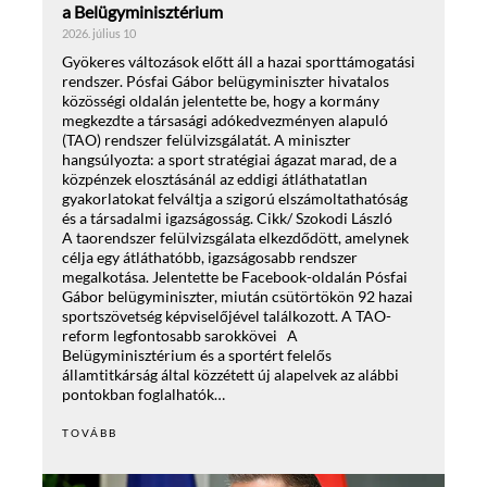
a Belügyminisztérium
2026. július 10
Gyökeres változások előtt áll a hazai sporttámogatási
rendszer. Pósfai Gábor belügyminiszter hivatalos
közösségi oldalán jelentette be, hogy a kormány
megkezdte a társasági adókedvezményen alapuló
(TAO) rendszer felülvizsgálatát. A miniszter
hangsúlyozta: a sport stratégiai ágazat marad, de a
közpénzek elosztásánál az eddigi átláthatatlan
gyakorlatokat felváltja a szigorú elszámoltathatóság
és a társadalmi igazságosság. Cikk/ Szokodi László
A taorendszer felülvizsgálata elkezdődött, amelynek
célja egy átláthatóbb, igazságosabb rendszer
megalkotása. Jelentette be Facebook-oldalán Pósfai
Gábor belügyminiszter, miután csütörtökön 92 hazai
sportszövetség képviselőjével találkozott. A TAO-
reform legfontosabb sarokkövei A
Belügyminisztérium és a sportért felelős
államtitkárság által közzétett új alapelvek az alábbi
pontokban foglalhatók…
TOVÁBB