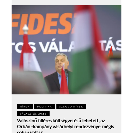
HÍREK
POLITIKA
SZEGED HÍREK
VÁLASZTÁS 2026
Valószínű filléres költségvetésű lehetett, az
Orbán -kampány vásárhelyi rendezvénye, mégis
sokan voltak.