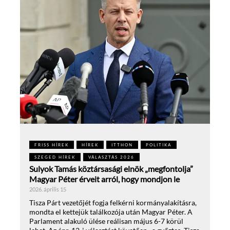
FRISS HÍREK
HÍREK
ITTHON
POLITIKA
SZEGED HÍREK
VÁLASZTÁS 2026
Sulyok Tamás köztársasági elnök „megfontolja”
Magyar Péter érveit arról, hogy mondjon le
2026. április 15
Tisza Párt vezetőjét fogja felkérni kormányalakításra,
mondta el kettejük találkozója után Magyar Péter. A
Parlament alakuló ülése reálisan május 6-7 körül