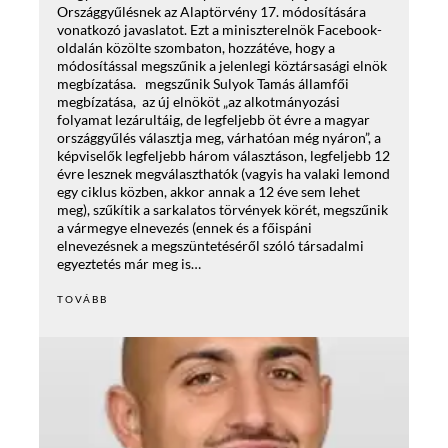
Országgyűlésnek az Alaptörvény 17. módosítására
vonatkozó javaslatot. Ezt a miniszterelnök Facebook-
oldalán közölte szombaton, hozzátéve, hogy a
módosítással megszűnik a jelenlegi köztársasági elnök
megbízatása. megszűnik Sulyok Tamás államfői
megbízatása, az új elnököt „az alkotmányozási
folyamat lezárultáig, de legfeljebb öt évre a magyar
országgyűlés választja meg, várhatóan még nyáron”, a
képviselők legfeljebb három választáson, legfeljebb 12
évre lesznek megválaszthatók (vagyis ha valaki lemond
egy ciklus közben, akkor annak a 12 éve sem lehet
meg), szűkítik a sarkalatos törvények körét, megszűnik
a vármegye elnevezés (ennek és a főispáni
elnevezésnek a megszüntetéséről szóló társadalmi
egyeztetés már meg is…
TOVÁBB