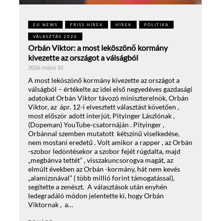
EU NEWS
FRISS HÍREK
HÍREK
POLITIKA
VÁLASZTÁS 2026
Orbán Viktor: a most leköszönő kormány
kivezette az országot a válságból
2026. május 10
A most leköszönő kormány kivezette az országot a
válságból – értékelte az idei első negyedéves gazdasági
adatokat Orbán Viktor távozó miniszterelnök. Orbán
Viktor, az ápr. 12-i elvesztett választást követően ,
most először adott interjút, Pityinger Lászlónak ,
(Dopeman) YouTube-csatornáján . Pityinger ,
Orbánnal szemben mutatott kétszínű viselkedése,
nem mostani eredetű . Volt amikor a rapper , az Orbán
-szobor ledöntésekor a szobor fejét rúgdalta, majd
„megbánva tettét” , visszakuncsorogva magát, az
elmúlt években az Orbán -kormány, hát nem kevés
„alamizsnával” ( több millió forint támogatással),
segítette a zenészt. A választások után enyhén
ledegradáló módon jelentette ki, hogy Orbán
Viktornak , a…