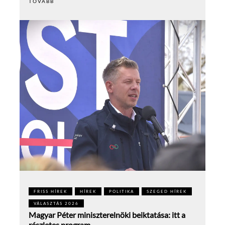
TOVÁBB
FRISS HÍREK
HÍREK
POLITIKA
SZEGED HÍREK
VÁLASZTÁS 2026
Magyar Péter miniszterelnöki beiktatása: itt a
részletes program