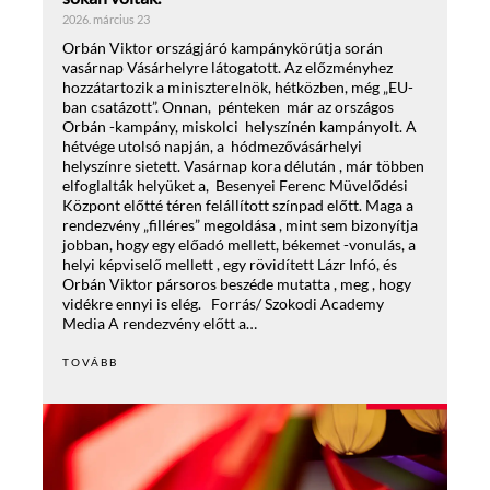
2026. március 23
Orbán Viktor országjáró kampánykörútja során
vasárnap Vásárhelyre látogatott. Az előzményhez
hozzátartozik a miniszterelnök, hétközben, még „EU-
ban csatázott”. Onnan, pénteken már az országos
Orbán -kampány, miskolci helyszínén kampányolt. A
hétvége utolsó napján, a hódmezővásárhelyi
helyszínre sietett. Vasárnap kora délután , már többen
elfoglalták helyüket a, Besenyei Ferenc Müvelődési
Központ előtté téren felállított színpad előtt. Maga a
rendezvény „filléres” megoldása , mint sem bizonyítja
jobban, hogy egy előadó mellett, békemet -vonulás, a
helyi képviselő mellett , egy rövidített Lázr Infó, és
Orbán Viktor pársoros beszéde mutatta , meg , hogy
vidékre ennyi is elég. Forrás/ Szokodi Academy
Media A rendezvény előtt a…
TOVÁBB