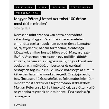
FRISS HÍREK
HÍREK
POLITIKA
SZEGED HÍREK
VÁLASZTÁS 2026
Magyar Péter: „Üzenet az utolsó 100 órára:
most dől el minden”
2026. április 9
Kevesebb mint száz óra van hátra a sorsdöntő
választásig. Magyar Péter mai videóüzenetében
elmondta: ezek a napok nem egyszerűen a kampány
hajráját jelentik, hanem történelmi jelentőségű
időszakot, amikor hosszú időre eldől Magyarország
jövője. Vasárnap nem csupán egy politikai döntés
születik, hanem az is világossá válik, hogy a következő
években egy működő, emberséges és európai
országban fogunk-e élni. A TISZA közössége az elmúlt
két évben hatalmas munkát végzett. Országjárások,
beszélgetések, közösségépítés és folyamatos jelenlét –
mindez most érkezik el a legfontosabb szakaszához.
Magyar Péter arra kéri a támogatókat: az előttünk álló
négy napba tegyenek bele mindent. „Ez a csodaszép
ország és a…
TOVÁBB