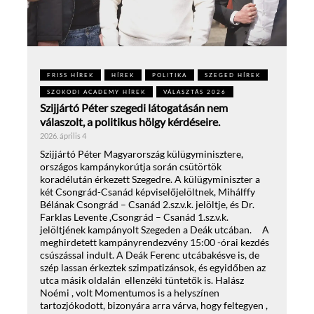
FRISS HÍREK
HÍREK
POLITIKA
SZEGED HÍREK
SZOKODI ACADEMY HÍREK
VÁLASZTÁS 2026
Szijjártó Péter szegedi látogatásán nem
válaszolt, a politikus hölgy kérdéseire.
2026. április 4
Szijjártó Péter Magyarország külügyminisztere,
országos kampánykorútja során csütörtök
koradélután érkezett Szegedre. A külügyminiszter a
két Csongrád-Csanád képviselőjelöltnek, Mihálffy
Bélának Csongrád – Csanád 2.sz.v.k. jelöltje, és Dr.
Farklas Levente ,Csongrád – Csanád 1.sz.v.k.
jelöltjének kampányolt Szegeden a Deák utcában. A
meghirdetett kampányrendezvény 15:00 -órai kezdés
csúszással indult. A Deák Ferenc utcábakésve is, de
szép lassan érkeztek szimpatizánsok, és egyidőben az
utca másik oldalán ellenzéki tüntetők is. Halász
Noémi , volt Momentumos is a helyszínen
tartozjókodott, bizonyára arra várva, hogy feltegyen ,