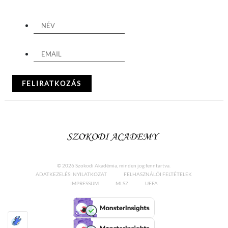
© 2026 Szokodi Akadémia, minden jog fenntartva.
ADATKEZELÉSI NYILATKOZAT
FELHASZNÁLÓI FELTÉTELEK
IMPRESSUM
MLSZ
UEFA