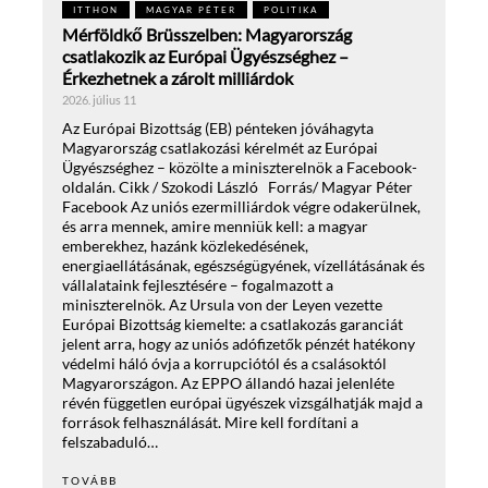
ITTHON
MAGYAR PÉTER
POLITIKA
Mérföldkő Brüsszelben: Magyarország
csatlakozik az Európai Ügyészséghez –
Érkezhetnek a zárolt milliárdok
2026. július 11
Az Európai Bizottság (EB) pénteken jóváhagyta
Magyarország csatlakozási kérelmét az Európai
Ügyészséghez – közölte a miniszterelnök a Facebook-
oldalán. Cikk / Szokodi László Forrás/ Magyar Péter
Facebook Az uniós ezermilliárdok végre odakerülnek,
és arra mennek, amire menniük kell: a magyar
emberekhez, hazánk közlekedésének,
energiaellátásának, egészségügyének, vízellátásának és
vállalataink fejlesztésére – fogalmazott a
miniszterelnök. Az Ursula von der Leyen vezette
Európai Bizottság kiemelte: a csatlakozás garanciát
jelent arra, hogy az uniós adófizetők pénzét hatékony
védelmi háló óvja a korrupciótól és a csalásoktól
Magyarországon. Az EPPO állandó hazai jelenléte
révén független európai ügyészek vizsgálhatják majd a
források felhasználását. Mire kell fordítani a
felszabaduló…
TOVÁBB