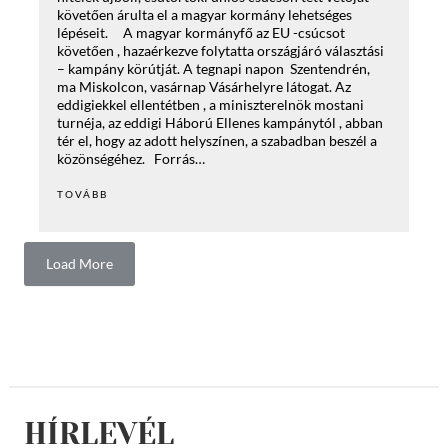
követően árulta el a magyar kormány lehetséges
lépéseit. A magyar kormányfő az EU -csúcsot
követően , hazaérkezve folytatta országjáró választási
– kampány körútját. A tegnapi napon Szentendrén,
ma Miskolcon, vasárnap Vásárhelyre látogat. Az
eddigiekkel ellentétben , a miniszterelnök mostani
turnéja, az eddigi Háború Ellenes kampánytól , abban
tér el, hogy az adott helyszínen, a szabadban beszél a
közönségéhez. Forrás…
TOVÁBB
Load More
HÍRLEVÉL