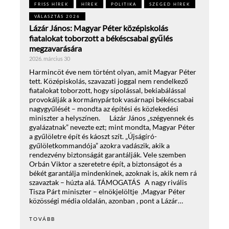
FRISS HÍREK
HÍREK
POLITIKA
SZEGED HÍREK
VÁLASZTÁS 2026
Lázár János: Magyar Péter középiskolás
fiatalokat toborzott a békéscsabai gyűlés
megzavarására
2026. március 30
Harmincöt éve nem történt olyan, amit Magyar Péter
tett. Középiskolás, szavazati joggal nem rendelkező
fiatalokat toborzott, hogy sípolással, bekiabálással
provokálják a kormánypártok vasárnapi békéscsabai
nagygyűlését – mondta az építési és közlekedési
miniszter a helyszínen. Lázár János „szégyennek és
gyalázatnak” nevezte ezt; mint mondta, Magyar Péter
a gyűlöletre épít és káoszt szít. „Újságíró-
gyűlöletkommandója” azokra vadászik, akik a
rendezvény biztonságát garantálják. Vele szemben
Orbán Viktor a szeretetre épít, a biztonságot és a
békét garantálja mindenkinek, azoknak is, akik nem rá
szavaztak – húzta alá. TÁMOGATÁS A nagy rivális
Tisza Párt miniszter – elnökjelöltje ,Magyar Péter
közösségi média oldalán, azonban , pont a Lázár…
TOVÁBB