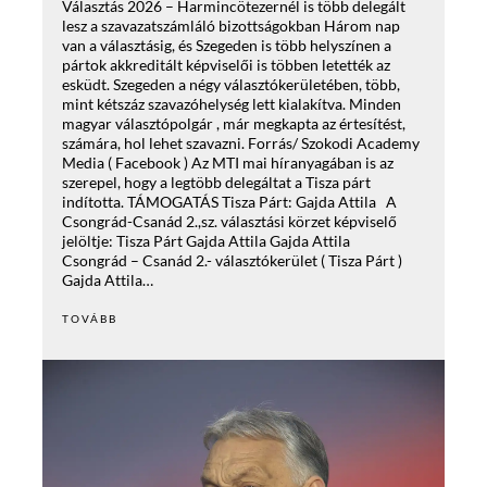
Választás 2026 – Harmincötezernél is több delegált
lesz a szavazatszámláló bizottságokban Három nap
van a választásig, és Szegeden is több helyszínen a
pártok akkreditált képviselői is többen letették az
esküdt. Szegeden a négy választókerületében, több,
mint kétszáz szavazóhelység lett kialakítva. Minden
magyar választópolgár , már megkapta az értesítést,
számára, hol lehet szavazni. Forrás/ Szokodi Academy
Media ( Facebook ) Az MTI mai híranyagában is az
szerepel, hogy a legtöbb delegáltat a Tisza párt
indította. TÁMOGATÁS Tisza Párt: Gajda Attila A
Csongrád-Csanád 2.,sz. választási körzet képviselő
jelöltje: Tisza Párt Gajda Attila Gajda Attila
Csongrád – Csanád 2.- választókerület ( Tisza Párt )
Gajda Attila…
TOVÁBB