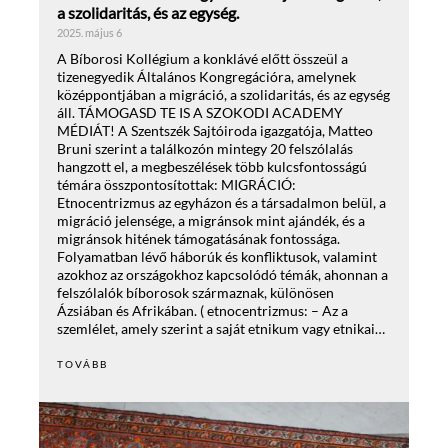
a szolidaritás, és az egység.
2025. május 6
A Bíborosi Kollégium a konklávé előtt összeül a
tizenegyedik Általános Kongregációra, amelynek
középpontjában a migráció, a szolidaritás, és az egység
áll. TÁMOGASD TE IS A SZOKODI ACADEMY
MÉDIÁT! A Szentszék Sajtóiroda igazgatója, Matteo
Bruni szerint a találkozón mintegy 20 felszólalás
hangzott el, a megbeszélések több kulcsfontosságú
témára összpontosítottak: MIGRÁCIÓ:
Etnocentrizmus az egyházon és a társadalmon belül, a
migráció jelensége, a migránsok mint ajándék, és a
migránsok hitének támogatásának fontossága.
Folyamatban lévő háborúk és konfliktusok, valamint
azokhoz az országokhoz kapcsolódó témák, ahonnan a
felszólalók bíborosok származnak, különösen
Ázsiában és Afrikában. ( etnocentrizmus: – Az a
szemlélet, amely szerint a saját etnikum vagy etnikai…
TOVÁBB