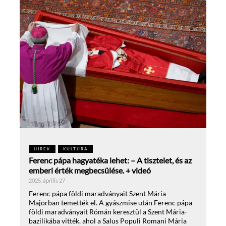
HÍREK
KULTÚRA
Ferenc pápa hagyatéka lehet: – A tisztelet, és az
emberi érték megbecsülése. + videó
2025. április 27
Ferenc pápa földi maradványait Szent Mária
Majorban temették el. A gyászmise után Ferenc pápa
földi maradványait Rómán keresztül a Szent Mária-
bazilikába vitték, ahol a Salus Populi Romani Mária