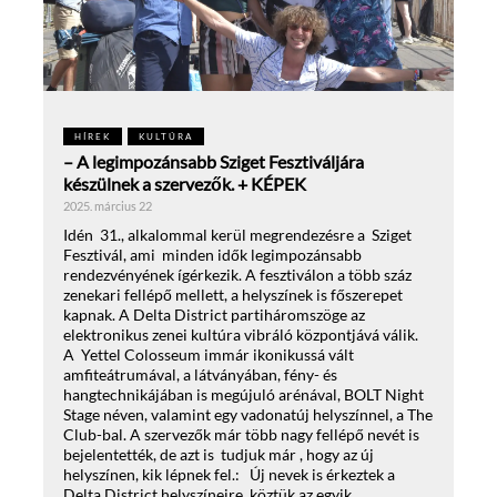
HÍREK
KULTÚRA
– A legimpozánsabb Sziget Fesztiváljára
készülnek a szervezők. + KÉPEK
2025. március 22
Idén 31., alkalommal kerül megrendezésre a Sziget
Fesztivál, ami minden idők legimpozánsabb
rendezvényének ígérkezik. A fesztiválon a több száz
zenekari fellépő mellett, a helyszínek is főszerepet
kapnak. A Delta District partiháromszöge az
elektronikus zenei kultúra vibráló központjává válik.
A Yettel Colosseum immár ikonikussá vált
amfiteátrumával, a látványában, fény- és
hangtechnikájában is megújuló arénával, BOLT Night
Stage néven, valamint egy vadonatúj helyszínnel, a The
Club-bal. A szervezők már több nagy fellépő nevét is
bejelentették, de azt is tudjuk már , hogy az új
helyszínen, kik lépnek fel.: Új nevek is érkeztek a
Delta District helyszíneire, köztük az egyik