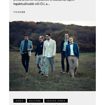
legaktuálisabb női DJ, a…
TOVÁBB
HÍREK
KULTÚRA
SZEGED HÍREK