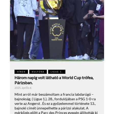
HÍREK
KULTÚRA
LIGUE 1.
Három napig volt látható a World Cup trófea,
Párizsban.
2025. április 6
Mint arról már beszámoltam a francia labdarúgó –
bajnokság, ( Ligue 1.), 28., fordulójában a PSG 1-0-ra
verte az Angerst . És ez a győzelemmel története 13.,
bajnoki címét ünnepelhette a párizsi alakulat. A
mérkőzés előtt a Parc des Princes gyepén állították ki