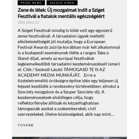
PRIDE NEWS
SZEGED HÍREK
Zene és lélek: Új mozgalmat indít a Sziget
Fesztivál a fiatalok mentális egészségéért
2026. július 13
A Sziget Fesztivál mindig is több volt egy egyszerű
zenei fesztiválnál. A társadalmi ügyek melletti
elkötelezettségét jól mutatja, hogy a European
Festival Awards zsűrije korábban már két alkalommal
is a budapesti eseménynek ítélte a rangos Take a
Stand-díjat, amely az európai fesztiválok
legkiemelkedőbb társadalmi kezdeményezéseit ismeri
el. Cikk / Szokodi László TÁMOGASD TE IS AZ
ACADEMY MEDIA MUNKÁJÁT. .Erre a
tiszteletreméltó örökségre építve idén egy teljesen új
fejezet kezdődik a rendezvény történetében: elindul a
Szociety mozgalom és a Szuper Szociety-díj. A
kezdeményezések elsődleges célja, hogy
reflektorfénybe állítsák és kézzelfoghatóan
támogassák azokat a szakembereket, civil
szervezeteket, illetve közösségeket, akik nap mint…
TOVÁBB