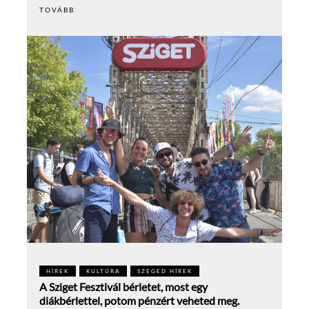
TOVÁBB
HÍREK
KULTÚRA
SZEGED HÍREK
A Sziget Fesztivál bérletet, most egy
diákbérlettel, potom pénzért veheted meg.