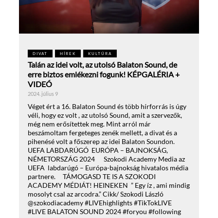
DIVAT
HÍREK
KULTÚRA
Talán az idei volt, az utolsó Balaton Sound, de
erre biztos emlékezni fogunk! KÉPGALÉRIA +
VIDEÓ
2024. július 9
Véget ért a 16. Balaton Sound és több hírforrás is úgy
véli, hogy ez volt , az utolsó Sound, amit a szervezők,
még nem erősítettek meg. Mint arról már
beszámoltam fergeteges zenék mellett, a divat és a
pihenésé volt a főszerep az idei Balaton Soundon.
UEFA LABDARÚGÓ EURÓPA – BAJNOKSÁG,
NÉMETORSZÁG 2024 Szokodi Academy Media az
UEFA labdarúgó – Európa-bajnokság hivatalos média
partnere. TÁMOGASD TE IS A SZOKODI
ACADEMY MÉDIÁT! HEINEKEN ” Egy íz , ami mindig
mosolyt csal az arcodra.” Cikk/ Szokodi László
@szokodiacademy #LIVEhighlights #TikTokLIVE
#LIVE BALATON SOUND 2024 #foryou #following