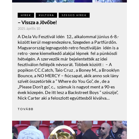
HÍREK
KULTÚRA
SZEGED HÍREK
– Vissza a Jövőbe!
2025. április 10
A DeJa Vu Fesztivál idén 12., alkalommal június 6-8.-
között kerül megrendezésre, Szegeden a Partfürdőn.
Magyarország legnagyobb retro fesztiválján idén is a
retro -zene kiemelkedő alakjai lépnek fel a pünkösdi
hétvégén. A szervezők már bejelentették az idei
fesztiválon fellépők névsorát. Többek között : – A
popikon CC.Catch, Taio Cruz , a Boney M., a Brooklyn
Bounce, a NO MERCY – fiúcsapat, akik anno sok lány
szívét összetörték a ” Where do You Go”, de , de a
„Please Don’t go”, c., számuk is nagyot ment a 90-es
évek közepén. De itt lesz a Backstreet Boys ” szöszije”,
Nick Carter aki a feloszlott együttesből kiválva…
TOVÁBB