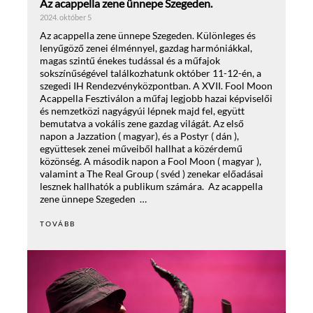
Az acappella zene ünnepe Szegeden.
2024. október 5
Az acappella zene ünnepe Szegeden. Különleges és
lenyűgöző zenei élménnyel, gazdag harmóniákkal,
magas szintű énekes tudással és a műfajok
sokszínűségével találkozhatunk október 11-12-én, a
szegedi IH Rendezvényközpontban. A XVII. Fool Moon
Acappella Fesztiválon a műfaj legjobb hazai képviselői
és nemzetközi nagyágyúi lépnek majd fel, együtt
bemutatva a vokális zene gazdag világát. Az első
napon a Jazzation ( magyar), és a Postyr ( dán ),
együttesek zenei műveiből hallhat a közérdemű
közönség. A második napon a Fool Moon ( magyar ),
valamint a The Real Group ( svéd ) zenekar előadásai
lesznek hallhatók a publikum számára. Az acappella
zene ünnepe Szegeden …
TOVÁBB