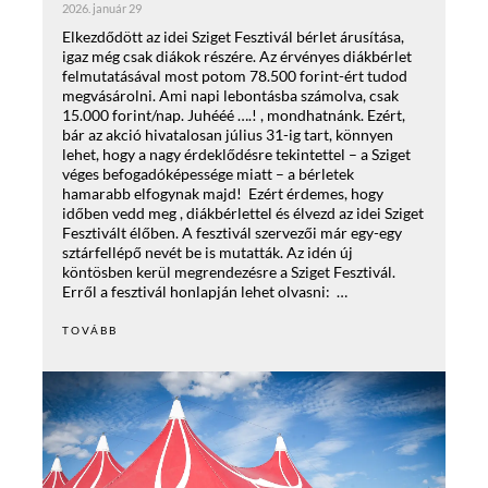
2026. január 29
Elkezdődött az idei Sziget Fesztivál bérlet árusítása,
igaz még csak diákok részére. Az érvényes diákbérlet
felmutatásával most potom 78.500 forint-ért tudod
megvásárolni. Ami napi lebontásba számolva, csak
15.000 forint/nap. Juhééé ….! , mondhatnánk. Ezért,
bár az akció hivatalosan július 31-ig tart, könnyen
lehet, hogy a nagy érdeklődésre tekintettel – a Sziget
véges befogadóképessége miatt – a bérletek
hamarabb elfogynak majd! Ezért érdemes, hogy
időben vedd meg , diákbérlettel és élvezd az idei Sziget
Fesztivált élőben. A fesztivál szervezői már egy-egy
sztárfellépő nevét be is mutatták. Az idén új
köntösben kerül megrendezésre a Sziget Fesztivál.
Erről a fesztivál honlapján lehet olvasni: …
TOVÁBB