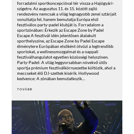
forradalmi sportkoncepcióval tér vissza a Hajógyári-
szigetre. Az augusztus 11. és 15. között zajló
rendezvény nemcsak a világ legnagyobb zenei sztárjait
vonultatja fel, hanem bemutatja Európa első
fesztiválos party-padel klubját is. Forradalom a
sportzónában: Érkezik az Escape Zone by Padel
Escape A fesztivál idén jelentősen átalakult
sporthelyszíne, az Escape Zone by Padel Escape
élménytere Európában elsőként ötvözi a legtrendibb
sportokat, a wellnessmozgalmat és a nappali
fesztiválhangulatot egyetlen közösségi helyszínen.
Party-Padel: A világ leggyorsabban növekvő ütős
sportja prémium fesztiválkörnyezetbe költözik, ahol a
meccseket élő DJ-szettek kísérik. Hollywood
kedvence: A zónában bemutatkozik…
TOVÁBB