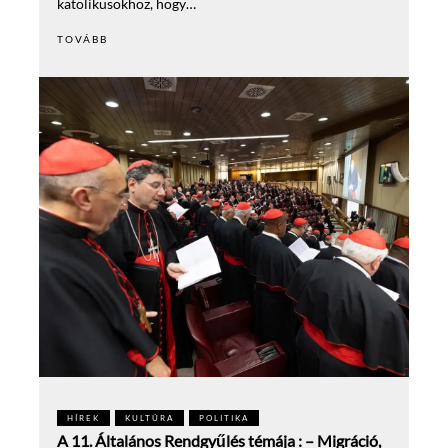
katolikusokhoz, hogy…
TOVÁBB
HÍREK
KULTÚRA
POLITIKA
A 11. Általános Rendgyűlés témája : – Migráció,