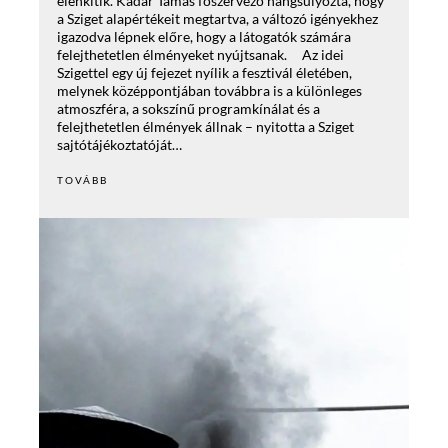
élénkítik. Kádár Tamás főszervező hangsúlyozta, hogy
a Sziget alapértékeit megtartva, a változó igényekhez
igazodva lépnek előre, hogy a látogatók számára
felejthetetlen élményeket nyújtsanak. Az idei
Szigettel egy új fejezet nyílik a fesztivál életében,
melynek középpontjában továbbra is a különleges
atmoszféra, a sokszínű programkínálat és a
felejthetetlen élmények állnak – nyitotta a Sziget
sajtótájékoztatóját…
TOVÁBB