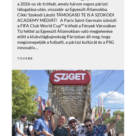
a 2026-os vb-trófeát, amely három napos párizsi
látogatása után, visszatér az Egyesült Államokba.
Cikk/ Szokodi László TÁMOGASD TE IS A SZOKODI
ACADEMY MÉDIÁT! A Paris Saint-Germain üdvözli
a FIFA Club World Cup™ trófeát a Fények Városában
Tíz héttel az Egyesült Államokban való megjelenése
előtt a klubvilágbajnokság Párizsban áll meg, hogy
megünnepeljék a futballt, a párizsi kultúrát és a PSG
innovatív…
TOVÁBB