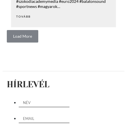
#szokodiacademymedia #euro2024 #balatonsound
#sportnews #magyarok…
TOVÁBB
Load More
HÍRLEVÉL