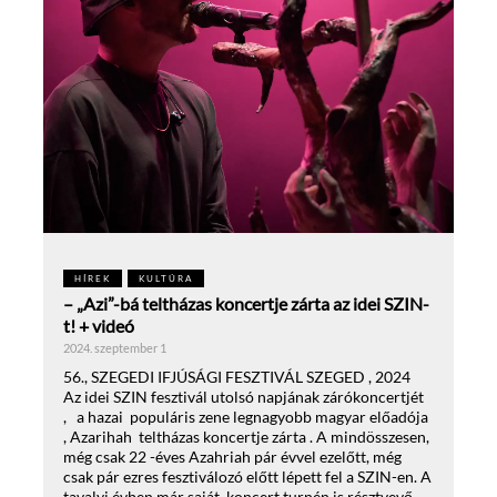
HÍREK
KULTÚRA
– „Azi”-bá teltházas koncertje zárta az idei SZIN-
t! + videó
2024. szeptember 1
56., SZEGEDI IFJÚSÁGI FESZTIVÁL SZEGED , 2024
Az idei SZIN fesztivál utolsó napjának zárókoncertjét
, a hazai populáris zene legnagyobb magyar előadója
, Azarihah teltházas koncertje zárta . A mindösszesen,
még csak 22 -éves Azahriah pár évvel ezelőtt, még
csak pár ezres fesztiválozó előtt lépett fel a SZIN-en. A
tavalyi évben már saját koncert turnén is résztvevő