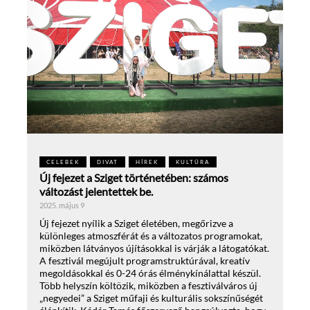
CELEBEK
DIVAT
HÍREK
KULTÚRA
Új fejezet a Sziget történetében: számos
változást jelentettek be.
2025. május 9
Új fejezet nyílik a Sziget életében, megőrizve a
különleges atmoszférát és a változatos programokat,
miközben látványos újításokkal is várják a látogatókat.
A fesztivál megújult programstruktúrával, kreatív
megoldásokkal és 0-24 órás élménykínálattal készül.
Több helyszín költözik, miközben a fesztiválváros új
„negyedei” a Sziget műfaji és kulturális sokszínűségét