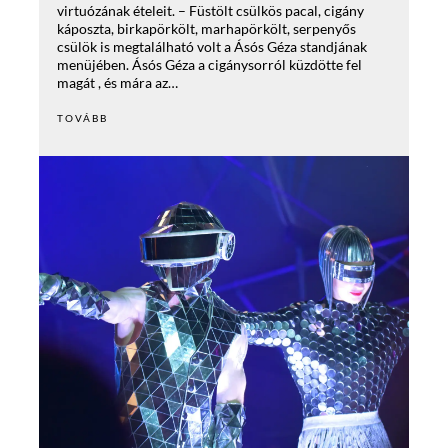
virtuózának ételeit. – Füstölt csülkös pacal, cigány
káposzta, birkapörkölt, marhapörkölt, serpenyős
csülök is megtalálható volt a Ásós Géza standjának
menüjében. Ásós Géza a cigánysorról küzdötte fel
magát , és mára az…
TOVÁBB