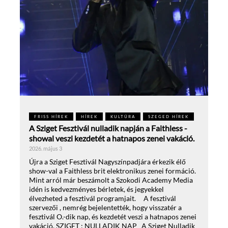
FRISS HÍREK
HÍREK
KULTÚRA
SZEGED HÍREK
A Sziget Fesztivál nulladik napján a Faithless -
showal veszi kezdetét a hatnapos zenei vakáció.
2026. május 3
Újra a Sziget Fesztivál Nagyszínpadjára érkezik élő
show-val a Faithless brit elektronikus zenei formáció.
Mint arról már beszámolt a Szokodi Academy Media
idén is kedvezményes bérletek, és jegyekkel
élvezheted a fesztivál programjait. A fesztivál
szervezői , nemrég bejelentették, hogy visszatér a
fesztivál O.-dik nap, és kezdetét veszi a hatnapos zenei
vakáció. SZIGET : NULLADIK NAP A Sziget Nulladik