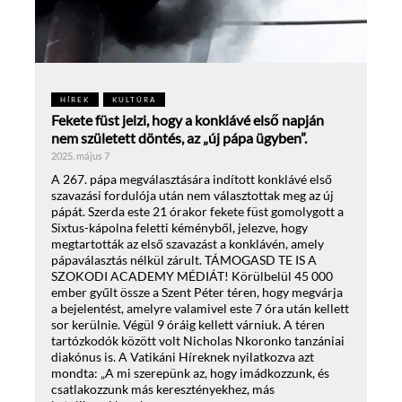
HÍREK
KULTÚRA
Fekete füst jelzi, hogy a konklávé első napján
nem született döntés, az „új pápa ügyben”.
2025. május 7
A 267. pápa megválasztására indított konklávé első
szavazási fordulója után nem választottak meg az új
pápát. Szerda este 21 órakor fekete füst gomolygott a
Sixtus-kápolna feletti kéményből, jelezve, hogy
megtartották az első szavazást a konklávén, amely
pápaválasztás nélkül zárult. TÁMOGASD TE IS A
SZOKODI ACADEMY MÉDIÁT! Körülbelül 45 000
ember gyűlt össze a Szent Péter téren, hogy megvárja
a bejelentést, amelyre valamivel este 7 óra után kellett
sor kerülnie. Végül 9 óráig kellett várniuk. A téren
tartózkodók között volt Nicholas Nkoronko tanzániai
diakónus is. A Vatikáni Híreknek nyilatkozva azt
mondta: „A mi szerepünk az, hogy imádkozzunk, és
csatlakozzunk más keresztényekhez, más