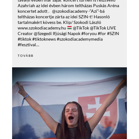
Azahriah az idei évben három teltházas Puskás Aréna
koncertet adott . @szokodiacademy -“Azi”-bá
teltházas koncertje zárta az idei SZIN-t! Hasonló
tartalmakért kövess be. Klip/ Szokodi László
www.szokodiacademy.hu
@TikTok @TikTok LIVE
Creator @Szegedi Ifjúsági Napok #foryou #for #SZIN
#tiktok #tiktoknews #szokodiacademymedia
#fesztival…
TOVÁBB