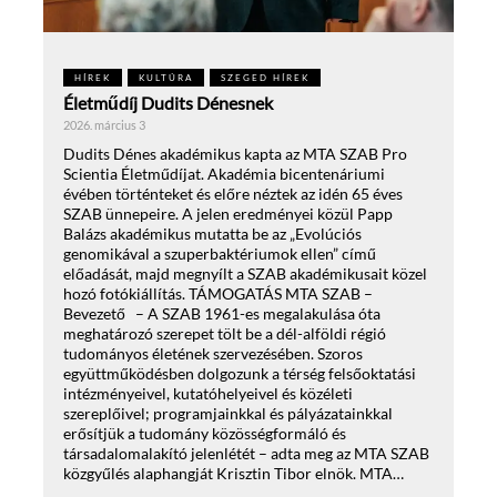
HÍREK
KULTÚRA
SZEGED HÍREK
Életműdíj Dudits Dénesnek
2026. március 3
Dudits Dénes akadémikus kapta az MTA SZAB Pro
Scientia Életműdíjat. Akadémia bicentenáriumi
évében történteket és előre néztek az idén 65 éves
SZAB ünnepeire. A jelen eredményei közül Papp
Balázs akadémikus mutatta be az „Evolúciós
genomikával a szuperbaktériumok ellen” című
előadását, majd megnyílt a SZAB akadémikusait közel
hozó fotókiállítás. TÁMOGATÁS MTA SZAB –
Bevezető – A SZAB 1961-es megalakulása óta
meghatározó szerepet tölt be a dél-alföldi régió
tudományos életének szervezésében. Szoros
együttműködésben dolgozunk a térség felsőoktatási
intézményeivel, kutatóhelyeivel és közéleti
szereplőivel; programjainkkal és pályázatainkkal
erősítjük a tudomány közösségformáló és
társadalomalakító jelenlétét – adta meg az MTA SZAB
közgyűlés alaphangját Krisztin Tibor elnök. MTA…