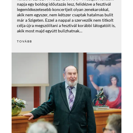
napja egy boldog időutazás lesz, felidézve a fesztivál
legemlékezetesebb koncertjeit olyan zenekarokkal,
akik nem egyszer, nem kétszer csaptak hatalmas bulit
már a Szigeten. Ezzel a nappal a szervezők nem titkolt
célja újra megszólítani a fesztivál korábbi látogatóit is,
akik most majd együtt bulizhatnak…
TOVÁBB