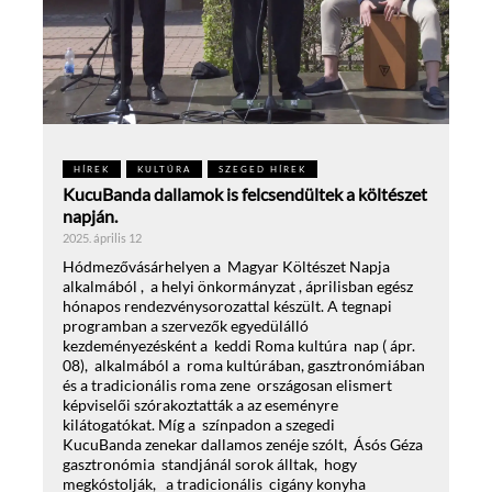
HÍREK
KULTÚRA
SZEGED HÍREK
KucuBanda dallamok is felcsendültek a költészet
napján.
2025. április 12
Hódmezővásárhelyen a Magyar Költészet Napja
alkalmából , a helyi önkormányzat , áprilisban egész
hónapos rendezvénysorozattal készült. A tegnapi
programban a szervezők egyedülálló
kezdeményezésként a keddi Roma kultúra nap ( ápr.
08), alkalmából a roma kultúrában, gasztronómiában
és a tradicionális roma zene országosan elismert
képviselői szórakoztatták a az eseményre
kilátogatókat. Míg a színpadon a szegedi
KucuBanda zenekar dallamos zenéje szólt, Ásós Géza
gasztronómia standjánál sorok álltak, hogy
megkóstolják, a tradicionális cigány konyha