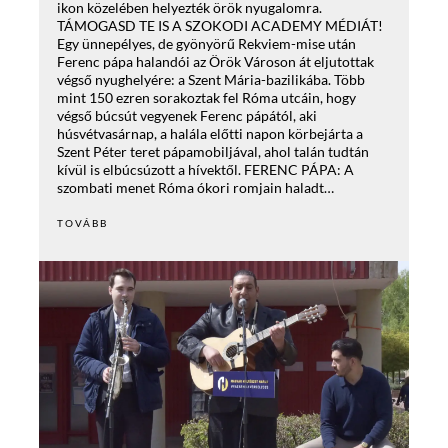
ikon közelében helyezték örök nyugalomra.
TÁMOGASD TE IS A SZOKODI ACADEMY MÉDIÁT!
Egy ünnepélyes, de gyönyörű Rekviem-mise után
Ferenc pápa halandói az Örök Városon át eljutottak
végső nyughelyére: a Szent Mária-bazilikába. Több
mint 150 ezren sorakoztak fel Róma utcáin, hogy
végső búcsút vegyenek Ferenc pápától, aki
húsvétvasárnap, a halála előtti napon körbejárta a
Szent Péter teret pápamobiljával, ahol talán tudtán
kívül is elbúcsúzott a hívektől. FERENC PÁPA: A
szombati menet Róma ókori romjain haladt…
TOVÁBB