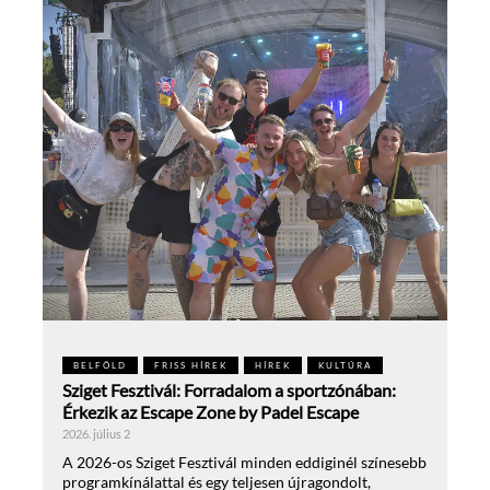
BELFÖLD
FRISS HÍREK
HÍREK
KULTÚRA
Sziget Fesztivál: Forradalom a sportzónában:
Érkezik az Escape Zone by Padel Escape
2026. július 2
A 2026-os Sziget Fesztivál minden eddiginél színesebb
programkínálattal és egy teljesen újragondolt,