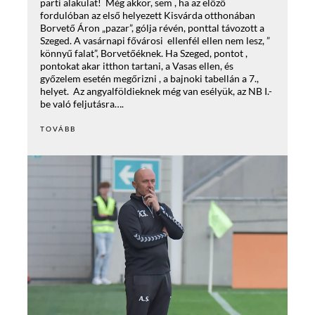
parti alakulat! Még akkor, sem , ha az előző
fordulóban az első helyezett Kisvárda otthonában
Borvető Áron „pazar”, gólja révén, ponttal távozott a
Szeged. A vasárnapi fővárosi ellenfél ellen nem lesz, ”
könnyű falat”, Borvetőéknek. Ha Szeged, pontot ,
pontokat akar itthon tartani, a Vasas ellen, és
győzelem esetén megőrizni , a bajnoki tabellán a 7.,
helyet. Az angyalföldieknek még van esélyük, az NB I.-
be való feljutásra….
TOVÁBB