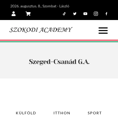
2026. augusztus. 8., Szombat - László
Tiktok
Twitter
Youtube
Instagram
Facebook
Belépés
Kosár
Szeged-Csanád G.A.
KÜLFÖLD
ITTHON
SPORT