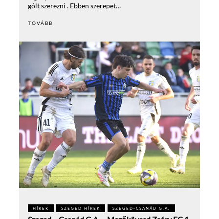
gólt szerezni . Ebben szerepet…
TOVÁBB
HÍREK
SZEGED HÍREK
SZEGED-CSANÁD G.A.