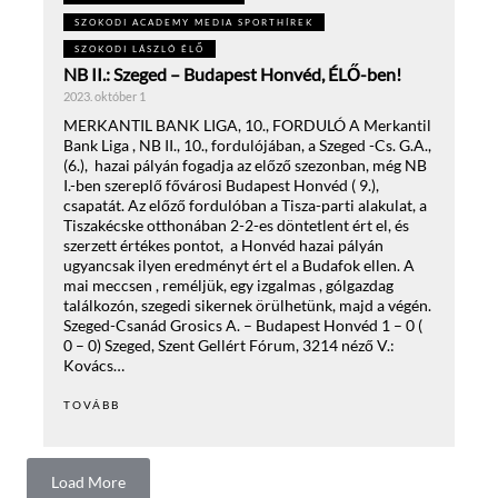
SZOKODI ACADEMY MEDIA SPORTHÍREK
SZOKODI LÁSZLÓ ÉLŐ
NB II.: Szeged – Budapest Honvéd, ÉLŐ-ben!
2023. október 1
MERKANTIL BANK LIGA, 10., FORDULÓ A Merkantil
Bank Liga , NB II., 10., fordulójában, a Szeged -Cs. G.A.,
(6.), hazai pályán fogadja az előző szezonban, még NB
I.-ben szereplő fővárosi Budapest Honvéd ( 9.),
csapatát. Az előző fordulóban a Tisza-parti alakulat, a
Tiszakécske otthonában 2-2-es döntetlent ért el, és
szerzett értékes pontot, a Honvéd hazai pályán
ugyancsak ilyen eredményt ért el a Budafok ellen. A
mai meccsen , reméljük, egy izgalmas , gólgazdag
találkozón, szegedi sikernek örülhetünk, majd a végén.
Szeged-Csanád Grosics A. – Budapest Honvéd 1 – 0 (
0 – 0) Szeged, Szent Gellért Fórum, 3214 néző V.:
Kovács…
TOVÁBB
Load More