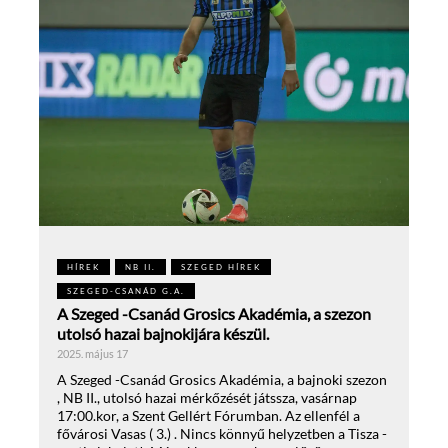
HÍREK
NB II.
SZEGED HÍREK
SZEGED-CSANÁD G.A.
A Szeged -Csanád Grosics Akadémia, a szezon
utolsó hazai bajnokijára készül.
2025. május 17
A Szeged -Csanád Grosics Akadémia, a bajnoki szezon
, NB II., utolsó hazai mérkőzését játssza, vasárnap
17:00.kor, a Szent Gellért Fórumban. Az ellenfél a
fővárosi Vasas ( 3.) . Nincs könnyű helyzetben a Tisza -