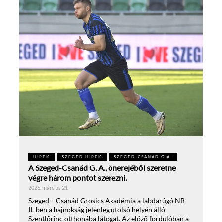
HÍREK
SZEGED HÍREK
SZEGED-CSANÁD G.A.
A Szeged-Csanád G. A., önerejéből szeretne
végre három pontot szerezni.
2026. március 21
Szeged – Csanád Grosics Akadémia a labdarúgó NB
II.-ben a bajnokság jelenleg utolsó helyén álló
Szentlőrinc otthonába látogat. Az elöző fordulóban a