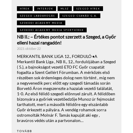
HÍREK
INTERJÚK
MLSZ
SZEGED HÍREK
SZEGED LABDARÚGÁS
SZEGED-CSANÁD G.A.
SZOKODI ACADEMY MEDIA
SZOKODI ACADEMY MEDIA SPORTHÍREK
NB II.: – Értékes pontot szerzett a Szeged, a Győr
elleni hazai rangadón!
2023. október 22
MERKANTIL BANK LIGA 12., FORDULÓ ♦A
Merkantil Bank Liga , NB II., 12., fordulójában a Szeged
( 5.), a bajnokságot vezető ETO FC Győr csapatát
fogadta a Szent Gellért Fórumban. A mérkőzés első
részében sok érdemleges dolog nem történt , míg nem
a negyvenedik perc előtt egy szegedi támadás során
Borvető Áron megszerezte a hazaiak vezető találatát,
1-0. Az első félidő szegedi előnnyel zárult. A félidőben
bizonyára a győriek vezetőedzője Munoz úr fejmosást
tarthatott, mert a második félidőre egy elszántabb
Győr érkezett a pályára. A vendég rohamok sorra
ostromolták Molnár F. Tamás kapuját aki egy ,
bravúros védés után a partvonalon…
TOVÁBB