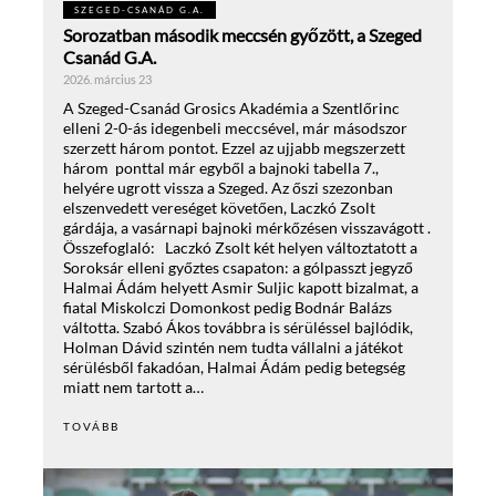
SZEGED-CSANÁD G.A.
Sorozatban második meccsén győzött, a Szeged
Csanád G.A.
2026. március 23
A Szeged-Csanád Grosics Akadémia a Szentlőrinc
elleni 2-0-ás idegenbeli meccsével, már másodszor
szerzett három pontot. Ezzel az ujjabb megszerzett
három ponttal már egyből a bajnoki tabella 7.,
helyére ugrott vissza a Szeged. Az őszi szezonban
elszenvedett vereséget követően, Laczkó Zsolt
gárdája, a vasárnapi bajnoki mérkőzésen visszavágott .
Összefoglaló: Laczkó Zsolt két helyen változtatott a
Soroksár elleni győztes csapaton: a gólpasszt jegyző
Halmai Ádám helyett Asmir Suljic kapott bizalmat, a
fiatal Miskolczi Domonkost pedig Bodnár Balázs
váltotta. Szabó Ákos továbbra is sérüléssel bajlódik,
Holman Dávid szintén nem tudta vállalni a játékot
sérülésből fakadóan, Halmai Ádám pedig betegség
miatt nem tartott a…
TOVÁBB