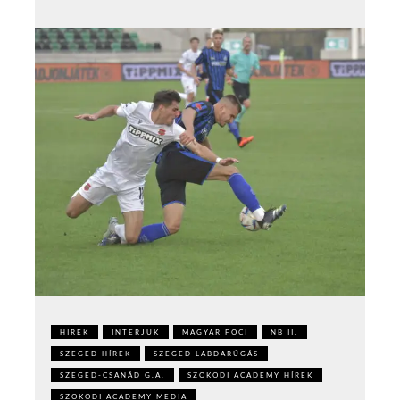
HÍREK
INTERJÚK
MAGYAR FOCI
NB II.
SZEGED HÍREK
SZEGED LABDARÚGÁS
SZEGED-CSANÁD G.A.
SZOKODI ACADEMY HÍREK
SZOKODI ACADEMY MEDIA