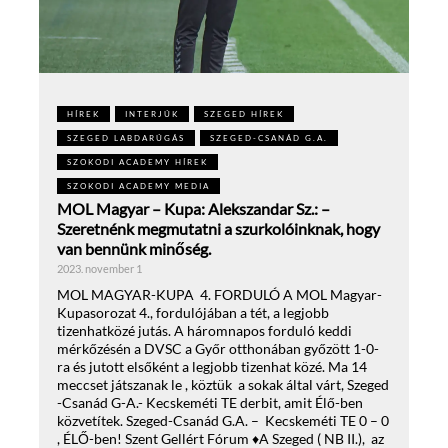
HÍREK
INTERJÚK
SZEGED HÍREK
SZEGED LABDARÚGÁS
SZEGED-CSANÁD G.A.
SZOKODI ACADEMY HÍREK
SZOKODI ACADEMY MEDIA
MOL Magyar – Kupa: Alekszandar Sz.: –
Szeretnénk megmutatni a szurkolóinknak, hogy
van bennünk minőség.
2023. november 1
MOL MAGYAR-KUPA 4. FORDULÓ A MOL Magyar-
Kupasorozat 4., fordulójában a tét, a legjobb
tizenhatközé jutás. A háromnapos forduló keddi
mérkőzésén a DVSC a Győr otthonában győzött 1-0-
ra és jutott elsőként a legjobb tizenhat közé. Ma 14
meccset játszanak le , köztük a sokak által várt, Szeged
-Csanád G-A.- Kecskeméti TE derbit, amit Élő-ben
közvetítek. Szeged-Csanád G.A. – Kecskeméti TE 0 – 0
, ÉLŐ-ben! Szent Gellért Fórum ♦A Szeged ( NB II.), az