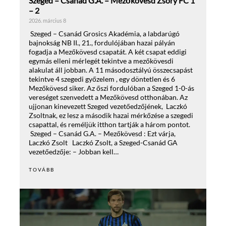
Szeged – Csanád G.A. – Mezőkövesd Zsóry FC 1
– 2
2026. március 8
Szeged – Csanád Grosics Akadémia, a labdarúgó
bajnokság NB II., 21., fordulójában hazai pályán
fogadja a Mezőkövesd csapatát. A két csapat eddigi
egymás elleni mérlegét tekintve a mezőkövesdi
alakulat áll jobban. A 11 másodosztályú összecsapást
tekintve 4 szegedi győzelem , egy döntetlen és 6
Mezőkövesd siker. Az őszi fordulóban a Szeged 1-0-ás
vereséget szenvedett a Mezőkövesd otthonában. Az
ujjonan kinevezett Szeged vezetőedzőjének, Laczkó
Zsoltnak, ez lesz a második hazai mérkőzése a szegedi
csapattal, és reméljük itthon tartják a három pontot.
Szeged – Csanád G.A. – Mezőkövesd : Ezt várja,
Laczkó Zsolt Laczkó Zsolt, a Szeged-Csanád GA
vezetőedzője: – Jobban kell…
TOVÁBB