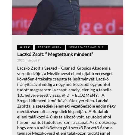
HÍREK
SZEGED HÍREK
SZEGED-CSANÁD G.A.
Laczkó Zsolt: ” Megtettünk mindent”
2026. március 9
Laczkó Zsolt a Szeged – Csanád Grosics Akadémia
vezetőedzője , a Mezőkövesd elleni ujjabb vereséget
követően értékelte csapata teljesítményét. Laczkó
irányításával eddig a négy mérkőzésből egy pontot
tudott megszerezni a csapt, amely jelenleg a tabella
10., helyére esett vissza. @ ♬ – ELŐZMÉNY: A
Szeged kilencedik mérkőzés óta nyeretlen. Laczkó
Zsolttal a szegediek jelenlegi vezetőedzője eddig négy
mérkőzésen ült a szegediek kispadján. A Budafok
elleni találkozó 4-0-ás találkozó volt, az utolsó ahol
három pontot tudott szerezni a csapat. Az érdekesség,
hogy azon a mérkőzésen gólt szerző Borvető Áron a
tegnapi Mezőkövesd elleni találkozón tudott ismét