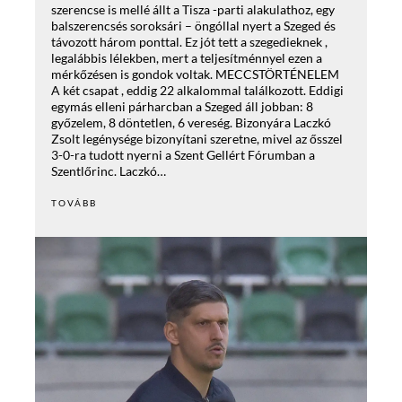
szerencse is mellé állt a Tisza -parti alakulathoz, egy
balszerencsés soroksári – öngóllal nyert a Szeged és
távozott három ponttal. Ez jót tett a szegedieknek ,
legalábbis lélekben, mert a teljesítménnyel ezen a
mérkőzésen is gondok voltak. MECCSTÖRTÉNELEM
A két csapat , eddig 22 alkalommal találkozott. Eddigi
egymás elleni párharcban a Szeged áll jobban: 8
győzelem, 8 döntetlen, 6 vereség. Bizonyára Laczkó
Zsolt legénysége bizonyítani szeretne, mivel az ősszel
3-0-ra tudott nyerni a Szent Gellért Fórumban a
Szentlőrinc. Laczkó…
TOVÁBB