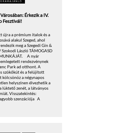
OGRAMAJÁNLÓ
Városában: Érkezik a IV.
 Fesztivál!
t újra a prémium italok és a
sává alakul Szeged, ahol
endezik meg a Szegedi Gin &
k / Szokodi László TÁMOGASD
 MUNKÁJÁT. A nyár
t emlegetett rendezvénynek
enc Park ad otthont. A
 szökőkút és a felújított
át kölcsönöz a négynapos
tlen helyszínen élvezhetik a
a lüktető zenét, a látványos
iát. Visszatekintés:
gnagyobb szenzációja A