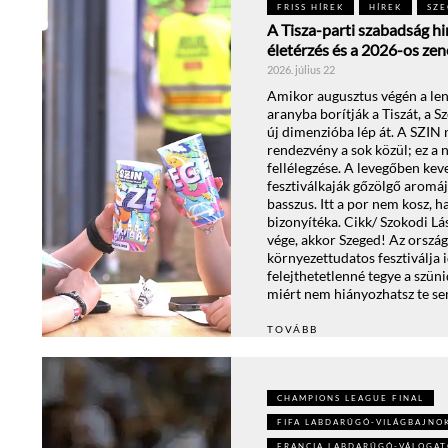
FRISS HÍREK
HÍREK
SZE
A Tisza-parti szabadság hi
életérzés és a 2026-os zene
2026. július 22
Amikor augusztus végén a len
aranyba borítják a Tiszát, a S
új dimenzióba lép át. A SZIN
rendezvény a sok közül; ez a n
fellélegzése. A levegőben keve
fesztiválkaják gőzölgő aromá
basszus. Itt a por nem kosz, h
bizonyítéka. Cikk/ Szokodi L
vége, akkor Szeged! Az ország
környezettudatos fesztiválja i
felejthetetlenné tegye a szüni
miért nem hiányozhatsz te se
TOVÁBB
CHAMPIONS LEAGUE FINAL
FIFA LABDARÚGÓ-VILÁGBAJNO
FRANCIA LABDARÚGÓ-VÁLOGA