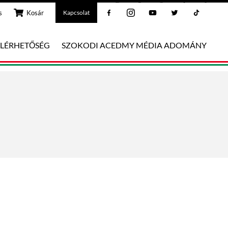
Facebook
Instagram
Youtube
Twitter
Tiktok
s
Kosár
Kapcsolat
ELÉRHETŐSÉG
SZOKODI ACEDMY MÉDIA ADOMÁNY