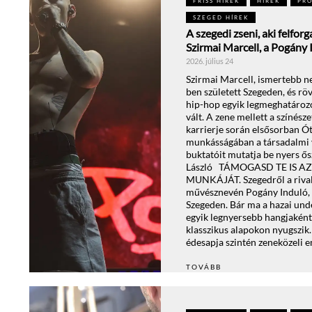
FRISS HÍREK
HÍREK
PR
SZEGED HÍREK
A szegedi zseni, aki felfor
Szirmai Marcell, a Pogány 
2026. július 24
Szirmai Marcell, ismertebb n
ben született Szegeden, és röv
hip-hop egyik legmeghatározó
vált. A zene mellett a színész
karrierje során elsősorban Ót
munkásságában a társadalmi v
buktatóit mutatja be nyers ős
László TÁMOGASD TE IS 
MUNKÁJÁT. Szegedről a rival
művésznevén Pogány Induló, 2
Szegeden. Bár ma a hazai und
egyik legnyersebb hangjaként 
klasszikus alapokon nyugszik
édesapja szintén zeneközeli e
TOVÁBB