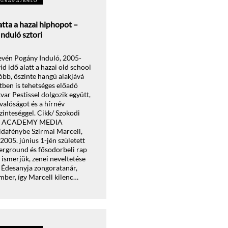
OGRAMAJÁNLÓ
gatta a hazai hiphopot –
Induló sztori
evén Pogány Induló, 2005-
id idő alatt a hazai old school
bb, őszinte hangú alakjává
etben is tehetséges előadó
var Pestissel dolgozik együtt,
alóságot és a hírnév
zinteséggel. Cikk/ Szokodi
AZ ACADEMY MEDIA
dafénybe Szirmai Marcell,
005. június 1-jén született
erground és fősodorbeli rap
ismerjük, zenei neveltetése
. Édesanyja zongoratanár,
mber, így Marcell kilenc…