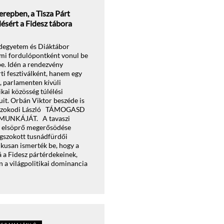
erepben, a Tisza Párt
ésért a Fidesz tábora
adegyetem és Diáktábor
elmi fordulópontként vonul be
be. Idén a rendezvény
i fesztiválként, hanem egy
, parlamenten kívüli
kai közösség túlélési
it. Orbán Viktor beszéde is
k/ Szokodi László TÁMOGASD
MUNKÁJÁT. A tavaszi
t elsöprő megerősödése
gszokott tusnádfürdői
ikusan ismerték be, hogy a
á a Fidesz pártérdekeinek,
 a világpolitikai dominancia