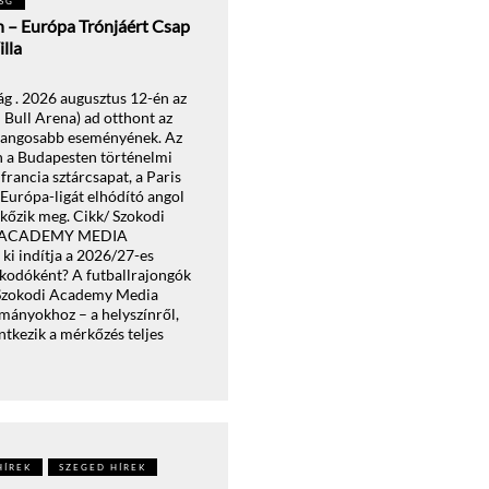
SG
n – Európa Trónjáért Csap
lla
lág . 2026 augusztus 12-én az
 Bull Arena) ad otthont az
grangosabb eseményének. Az
 a Budapesten történelmi
francia sztárcsapat, a Paris
 Európa-ligát elhódító angol
rkőzik meg. Cikk/ Szokodi
Z ACADEMY MEDIA
i indítja a 2026/27-es
lkodóként? A futballrajongók
 Szokodi Academy Media
ományokhoz – a helyszínről,
entkezik a mérkőzés teljes
HÍREK
SZEGED HÍREK