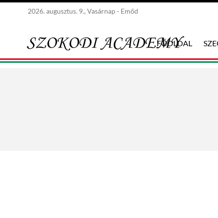
2026. augusztus. 9., Vasárnap - Emőd
FŐOLDAL
SZ