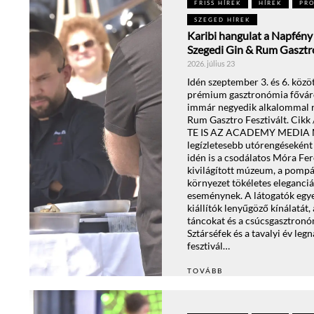
FRISS HÍREK
HÍREK
PR
SZEGED HÍREK
Karibi hangulat a Napfény 
Szegedi Gin & Rum Gasztro
2026. július 23
Idén szeptember 3. és 6. közöt
prémium gasztronómia főváro
immár negyedik alkalommal r
Rum Gasztro Fesztivált. Cik
TE IS AZ ACADEMY MEDIA
legízletesebb utórengésekén
idén is a csodálatos Móra Fer
kivilágított múzeum, a pompás
környezet tökéletes eleganci
eseménynek. A látogatók egye
kiállítók lenyűgöző kínálatát, 
táncokat és a csúcsgasztronóm
Sztárséfek és a tavalyi év le
fesztivál…
TOVÁBB