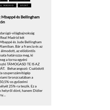
AL MADRID
SPORT
t: Mbappé és Bellingham
tón
bdarúgó-világbajnokság
Real Madrid két
n Mbappé és Jude Bellingham
iamiban. Bár a francia és az
l álmodott, az elődöntős
csata határozza meg, ki
 meg a torna egyéni
 László TÁMOGASD TE IS AZ
 Beharangozó: Csalódott
pta szuperszámítógép
miami bronzcsatában a
 50,5%-os győzelmi
élyét 25%-ra teszik. Ez a
 helyről dönt, hanem Didier
ány…