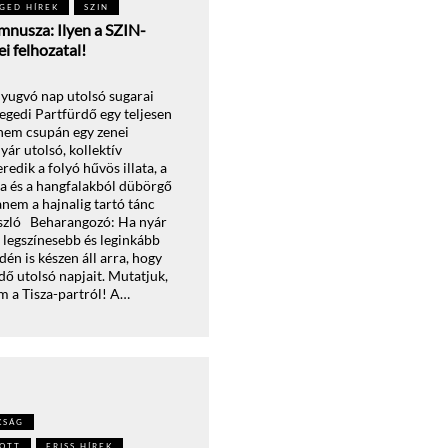
GED HÍREK
SZIN
mnusza: Ilyen a SZIN-
i felhozatal!
yugvó nap utolsó sugarai
zegedi Partfürdő egy teljesen
 nem csupán egy zenei
yár utolsó, kollektív
redik a folyó hűvös illata, a
ja és a hangfalakból dübörgő
anem a hajnalig tartó tánc
ászló Beharangozó: Ha nyár
 legszínesebb és leginkább
dén is készen áll arra, hogy
dő utolsó napjait. Mutatjuk,
m a Tisza-partról! A…
KSÁG
TOTT
FRISS HÍREK