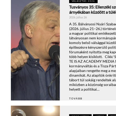
VÁLASZTÁS 2026
Tusványos 35: Ellenzéki sz
árnyékában küzdött a túlél
2026. július 26
A 35. Bálványosi Nyári Szab
(2026. július 21–26.) történ
a magyar politikai emlékezet
látványosan nem kormánypárt
komoly belső válsággal küzdő
építkezésre kényszerülő politi
fórumaként nyitotta meg kapu
több helyen kisiklott. Cik
TE IS AZ ACADEMY MEDIA 
kormányváltás és a Tisza Pár
alapjaiban rengette meg a me
dinamikát. Az alapítók önkrit
tábort túl sokáig rendeltek al
miközben a közönség soraiban
helyett a politikai…
TOVÁBB