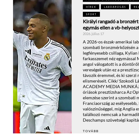
HÍREK
LABDARÚGÁS
RE
SPORT
Királyi rangadó a bronzér
egymás ellen a vb-helyosz
2026. július 17
A 2026-os észak-amerikai la
szombati bronzmérkőzésén a 
legfényesebb csillaga, Kylia
farkasszemet néz egymással M
angol válogatott is a döntőrő
vereségek után ez a presztízs
távozik éremmel, és ki szerzi
elismeréseit. Cikk/ Szokodi
ACADEMY MEDIA MUNKÁJÁT.
óriások presztízsharca Az O
elemzése szerint a szombati 
Franciaország az esélyesebb,
valószínűséggel, míg Anglia es
találkozó nemcsak a harmadik
Deschamps szövetségi kapit
TOVÁBB