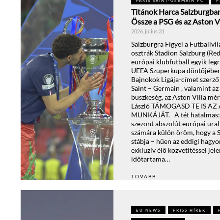
PARIS SAINT-GERMAIN FC
P
Titánok Harca Salzburgba
Össze a PSG és az Aston Vi
2026. július 31
Salzburgra Figyel a Futballvi
osztrák Stadion Salzburg (Red
európai klubfutball egyik le
UEFA Szuperkupa döntőjében
Bajnokok Ligája-címet szerző 
Saint – Germain , valamint az
büszkeség, az Aston Villa mé
László TÁMOGASD TE IS A
MUNKÁJÁT. A tét hatalmas: k
szezont abszolút európai ura
számára külön öröm, hogy a
stábja – hűen az eddigi hagy
exkluzív élő közvetítéssel jel
időtartama…
TOVÁBB
EU NEWS
FRISS HÍREK