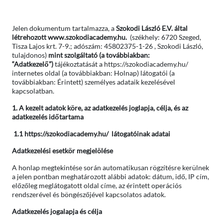
Jelen dokumentum tartalmazza, a
Szokodi László E.V. által
létrehozott www.szokodiacademy.hu.
(székhely: 6720 Szeged,
Tisza Lajos krt. 7-9.; adószám: 45802375-1-26 , Szokodi László,
tulajdonos)
mint szolgáltató (a továbbiakban:
“Adatkezelő”)
tájékoztatását a https://szokodiacademy.hu/
internetes oldal (a továbbiakban: Holnap) látogatói (a
továbbiakban: Érintett) személyes adataik kezelésével
kapcsolatban.
1. A kezelt adatok köre, az adatkezelés joglapja, célja, és az
adatkezelés időtartama
1.1 https://szokodiacademy.hu/
látogatóinak adatai
Adatkezelési esetkör megjelölése
A honlap megtekintése során automatikusan rögzítésre kerülnek
a jelen pontban meghatározott alábbi adatok: dátum, idő, IP cím,
előzőleg meglátogatott oldal címe, az érintett operációs
rendszerével és böngészőjével kapcsolatos adatok.
Adatkezelés jogalapja és célja