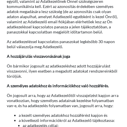
együtt, valamint az Adatkezelőnek Önnel szükségszeren
kommunikálnia kell. Ezért az azonosítás érdekében személyes
adatok megadására lesz szükség (de az azonosítás csak olyan
adaton alapulhat, amelyet Adatkezelő egyébként is kezel Önről),
valamint az Adatkezelő email fiókjában elérhetőek lesz az Ön
adatkezeléssel kapcsolatos panasza a jelen tájékoztatóban, a
panaszokkal kapcsolatban megjelölt időtartamon belül.
Az adatkezeléssel kapcsolatos panaszokat legkésőbb 30 napon
belül válaszolja meg Adatkezelő.
A hozzájárulás visszavonásának joga
Ön bármikor jogosult az adatkezeléshez adott hozzájárulást
visszavonni, ilyen esetben a megadott adatokat rendszereinkből
töröljük.
A személyes adatokhoz és információkhoz való hozzáférés.
Ön jogosult arra, hogy az Adatkezelőtől visszajelzést kapjon arra
vonatkozóan, hogy személyes adatainak kezelése folyamatban
van-e, és ha adatkezelés folyamatban van, jogosult arra, hogy:
a kezelt személyes adatokhoz hozzáférést kapjon és
a következő információkról az Adatkezelő tájékoztassa:
az adatkezelés céljai;