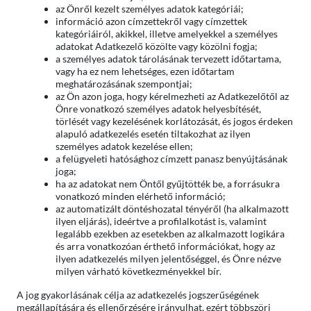
az Önről kezelt személyes adatok kategóriái;
információ azon címzettekről vagy címzettek
kategóriáiról, akikkel, illetve amelyekkel a személyes
adatokat Adatkezelő közölte vagy közölni fogja;
a személyes adatok tárolásának tervezett időtartama,
vagy ha ez nem lehetséges, ezen időtartam
meghatározásának szempontjai;
az Ön azon joga, hogy kérelmezheti az Adatkezelőtől az
Önre vonatkozó személyes adatok helyesbítését,
törlését vagy kezelésének korlátozását, és jogos érdeken
alapuló adatkezelés esetén tiltakozhat az ilyen
személyes adatok kezelése ellen;
a felügyeleti hatósághoz címzett panasz benyújtásának
joga;
ha az adatokat nem Öntől gyűjtötték be, a forrásukra
vonatkozó minden elérhető információ;
az automatizált döntéshozatal tényéről (ha alkalmazott
ilyen eljárás), ideértve a profilalkotást is, valamint
legalább ezekben az esetekben az alkalmazott logikára
és arra vonatkozóan érthető információkat, hogy az
ilyen adatkezelés milyen jelentőséggel, és Önre nézve
milyen várható következményekkel bír.
A jog gyakorlásának célja az adatkezelés jogszerűségének
megállapítására és ellenőrzésére irányulhat, ezért többszöri