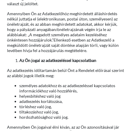
választ új jelöltet.
Amennyiben Ön az Adatkezelőhöz meghirdetett álláshirdetés
nélkül juttatja el (elektronikusan, postai úton, személyesen) az
önéletrajzát, és az abban meghirdetett adatokat, akkor kérjük,
hogy a pályázati anyagában/önéletrajzának végén írja le az
alábbiakat: „A megadott személyes adataim kezeléséhez
önkéntesen hozzájárulok.”Ellenkező esetben az Adatkezelő a
megküldött önéletrajzát saját döntése alapján törli, vagy külön
levélben hívja fel a hozzájárulás megtételére.
Az Ön jogai az adatkezeléssel kapcsolatban
Az adatkezelés időtartamán belül Önt a Rendelet előírásai szerint
az alábbi jogok illetik meg:
személyes adatokhoz és az adatkezeléssel kapcsolatos
információkhoz való hozzáférés,
helyesbítéshez való jog
adatkezelés korlátozása,
törléshez való jog,
tiltakozáshoz való jog,
hordozhatósághoz való jog.
Amennyiben Ön jogaival élni kíván, az az Ön azonosításával jár