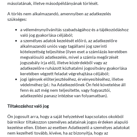
másolatának, illetve másodpéldányának törlését.
A törlés nem alkalmazandó, amennyiben az adatkezelés
szükséges:
a véleménynyilvánítás szabadságához és a tájékozódáshoz
való jog gyakorlása céljából;
a személyes adatok kezelését előíró, az adatkezelőre
alkalmazandó uniós vagy tagállami jog szerinti
kötelezettség teljesítése (ilyen eset a számlázás keretében
megvalósuló adatkezelés, mivel a számla megőrzését
jogszabály írja elő), illetve közérdekből vagy az
adatkezelőre ruházott közhatalmi jogosítvány gyakorlása
keretében végzett feladat végrehajtása céljából;
jogi igények előterjesztéséhez, érvényesítéséhez, illetve
védelméhez (pl.: ha Adatkezelőnek Ön felé követelése áll
fenn és azt még nem teljesítette, vagy fogyasztói,
adatkezelési panasz intézése van folyamatban).
Tiltakozáshoz való jog
Ön jogosult arra, hogy a saját helyzetével kapcsolatos okokból
bármikor tiltakozzon személyes adatainak jogos érdeken alapuló
kezelése ellen. Ebben az esetben Adatkezelő a személyes adatokat
nem kezelheti tovább, kivéve, ha az bizonyítja, hogy az