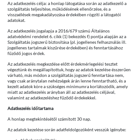
Az adatkezelés célja: a honlap látogatása során az adatkezelő a
szolgáltatás teljesítése, működésének ellenőrzése, és a
visszaélések megakadályozása érdekében rögzíti a látogatói
adatokat.
Az adatkezelés jogalapja a 2016/679 számú Általános
adatvédelmi rendelet 6. cikk (1) bekezdés f) pontja alapján az a
Szolgáltatás jogszerű biztosítása (pl. jogellenes felhasználás ill.
jogellenes tartalmak kiszűrése érdekében) és fenntartásához
fűződő jogos érdek.
Az adatkezelés megkezdése előtt érdekmérlegelési tesztet
végeztünk és megállapítottuk, hogy az adatok kezelése ésszerűen
várható, más módon a szolgáltatás jogszerű fenntartása nem,
vagy csak aránytalan nehézségek árán lenne fenntartható, és a
kezelt adatok köre a szükséges minimumra korlátozódik, amely
miatt az adatkezelés arányban áll az adatkezelés céljával,
valamint az adatkezeléshez fűződő érdekekkel.
Adatkezelés időtartama
A honlap megtekintésétől számított 30 nap.
Az adatok kezelése során adatfeldolgozóként vesszük igénybe: