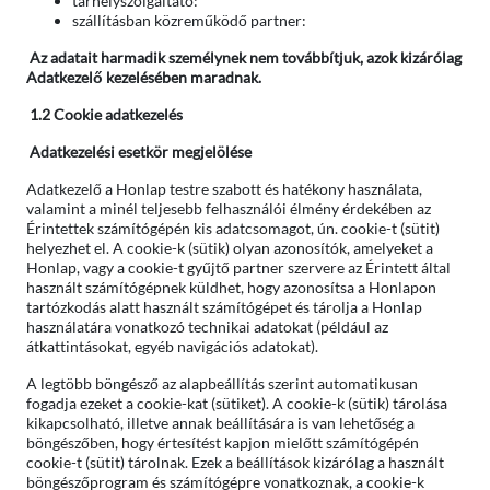
tárhelyszolgáltató:
szállításban közreműködő partner:
Az
adatait harmadik személynek nem továbbítjuk, azok kizárólag
Adatkezelő kezelésében maradnak.
1.2
Cookie adatkezelés
Adatkezelési esetkör megjelölése
Adatkezelő a Honlap testre szabott és hatékony használata,
valamint a minél teljesebb felhasználói élmény érdekében az
Érintettek számítógépén kis adatcsomagot, ún. cookie-t (sütit)
helyezhet el. A cookie-k (sütik) olyan azonosítók, amelyeket a
Honlap, vagy a cookie-t gyűjtő partner szervere az Érintett által
használt számítógépnek küldhet, hogy azonosítsa a Honlapon
tartózkodás alatt használt számítógépet és tárolja a Honlap
használatára vonatkozó technikai adatokat (például az
átkattintásokat, egyéb navigációs adatokat).
A legtöbb böngésző az alapbeállítás szerint automatikusan
fogadja ezeket a cookie-kat (sütiket). A cookie-k (sütik) tárolása
kikapcsolható, illetve annak beállítására is van lehetőség a
böngészőben, hogy értesítést kapjon mielőtt számítógépén
cookie-t (sütit) tárolnak. Ezek a beállítások kizárólag a használt
böngészőprogram és számítógépre vonatkoznak, a cookie-k