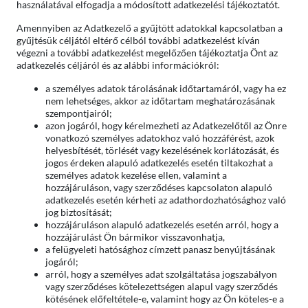
használatával elfogadja a módosított adatkezelési tájékoztatót.
Amennyiben az Adatkezelő a gyűjtött adatokkal kapcsolatban a
gyűjtésük céljától eltérő célból további adatkezelést kíván
végezni a további adatkezelést megelőzően tájékoztatja Önt az
adatkezelés céljáról és az alábbi információkról:
a személyes adatok tárolásának időtartamáról, vagy ha ez
nem lehetséges, akkor az időtartam meghatározásának
szempontjairól;
azon jogáról, hogy kérelmezheti az Adatkezelőtől az Önre
vonatkozó személyes adatokhoz való hozzáférést, azok
helyesbítését, törlését vagy kezelésének korlátozását, és
jogos érdeken alapuló adatkezelés esetén tiltakozhat a
személyes adatok kezelése ellen, valamint a
hozzájáruláson, vagy szerződéses kapcsolaton alapuló
adatkezelés esetén kérheti az adathordozhatósághoz való
jog biztosítását;
hozzájáruláson alapuló adatkezelés esetén arról, hogy a
hozzájárulást Ön bármikor visszavonhatja,
a felügyeleti hatósághoz címzett panasz benyújtásának
jogáról;
arról, hogy a személyes adat szolgáltatása jogszabályon
vagy szerződéses kötelezettségen alapul vagy szerződés
kötésének előfeltétele-e, valamint hogy az Ön köteles-e a