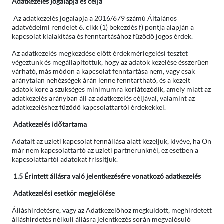
Adatkezelés jogalapja és célja
Az adatkezelés jogalapja a 2016/679 számú Általános
adatvédelmi rendelet 6. cikk (1) bekezdés f) pontja alapján a
kapcsolat kialakítása és fenntartásához fűződő jogos érdek.
Az adatkezelés megkezdése előtt érdekmérlegelési tesztet
végeztünk és megállapítottuk, hogy az adatok kezelése ésszerűen
várható, más módon a kapcsolat fenntartása nem, vagy csak
aránytalan nehézségek árán lenne fenntartható, és a kezelt
adatok köre a szükséges minimumra korlátozódik, amely miatt az
adatkezelés arányban áll az adatkezelés céljával, valamint az
adatkezeléshez fűződő kapcsolattartói érdekekkel.
Adatkezelés időtartama
Adatait az üzleti kapcsolat fennállása alatt kezeljük, kivéve, ha Ön
már nem kapcsolattartó az üzleti partnerünknél, ez esetben a
kapcsolattartói adatokat frissítjük.
1.5 Érintett állásra való jelentkezésére vonatkozó adatkezelés
Adatkezelési esetkör megjelölése
Álláshirdetésre, vagy az Adatkezelőhöz megküldött, meghirdetett
álláshirdetés nélküli állásra jelentkezés során megvalósuló