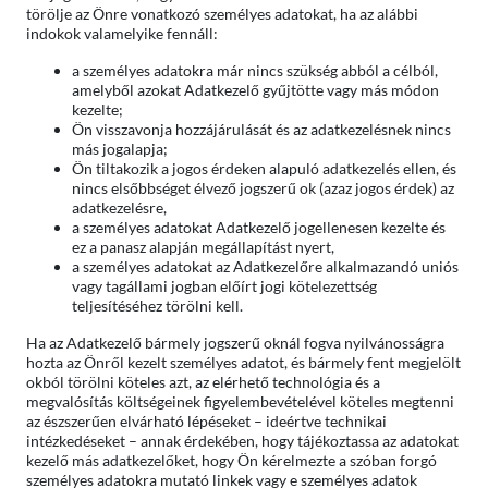
törölje az Önre vonatkozó személyes adatokat, ha az alábbi
indokok valamelyike fennáll:
a személyes adatokra már nincs szükség abból a célból,
amelyből azokat Adatkezelő gyűjtötte vagy más módon
kezelte;
Ön visszavonja hozzájárulását és az adatkezelésnek nincs
más jogalapja;
Ön tiltakozik a jogos érdeken alapuló adatkezelés ellen, és
nincs elsőbbséget élvező jogszerű ok (azaz jogos érdek) az
adatkezelésre,
a személyes adatokat Adatkezelő jogellenesen kezelte és
ez a panasz alapján megállapítást nyert,
a személyes adatokat az Adatkezelőre alkalmazandó uniós
vagy tagállami jogban előírt jogi kötelezettség
teljesítéséhez törölni kell.
Ha az Adatkezelő bármely jogszerű oknál fogva nyilvánosságra
hozta az Önről kezelt személyes adatot, és bármely fent megjelölt
okból törölni köteles azt, az elérhető technológia és a
megvalósítás költségeinek figyelembevételével köteles megtenni
az észszerűen elvárható lépéseket – ideértve technikai
intézkedéseket – annak érdekében, hogy tájékoztassa az adatokat
kezelő más adatkezelőket, hogy Ön kérelmezte a szóban forgó
személyes adatokra mutató linkek vagy e személyes adatok