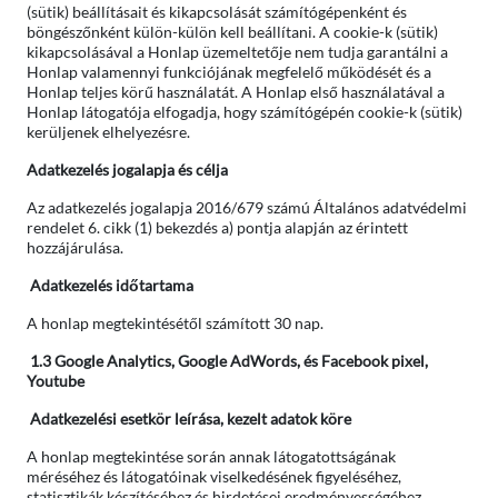
(sütik) beállításait és kikapcsolását számítógépenként és
böngészőnként külön-külön kell beállítani. A cookie-k (sütik)
kikapcsolásával a Honlap üzemeltetője nem tudja garantálni a
Honlap valamennyi funkciójának megfelelő működését és a
Honlap teljes körű használatát. A Honlap első használatával a
Honlap látogatója elfogadja, hogy számítógépén cookie-k (sütik)
kerüljenek elhelyezésre.
Adatkezelés jogalapja és célja
Az adatkezelés jogalapja 2016/679 számú Általános adatvédelmi
rendelet 6. cikk (1) bekezdés a) pontja alapján az érintett
hozzájárulása.
Adatkezelés időtartama
A honlap megtekintésétől számított 30 nap.
1.3 Google Analytics, Google AdWords, és Facebook pixel,
Youtube
Adatkezelési esetkör leírása, kezelt adatok köre
A honlap megtekintése során annak látogatottságának
méréséhez és látogatóinak viselkedésének figyeléséhez,
statisztikák készítéséhez és hirdetései eredményességéhez