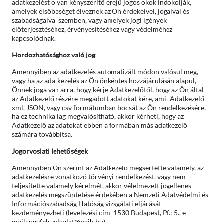
adatkezelést olyan kényszerítő erejű jogos okok indokolják,
amelyek elsőbbséget élveznek az Ön érdekeivel, jogaival és
szabadságaival szemben, vagy amelyek jogi igények
előterjesztéséhez, érvényesítéséhez vagy védelméhez
kapcsolódnak.
Hordozhatósághoz való jog
Amennyiben az adatkezelés automatizált módon valósul meg,
vagy ha az adatkezelés az Ön önkéntes hozzájárulásán alapul,
Önnek joga van arra, hogy kérje Adatkezelőtől, hogy az Ön által
az Adatkezelő részére megadott adatokat kére, amit Adatkezelő
xml, JSON, vagy csv formátumban bocsát az Ön rendelkezésére,
ha ez technikailag megvalósítható, akkor kérheti, hogy az
Adatkezelő az adatokat ebben a formában más adatkezelő
számára továbbítsa.
Jogorvoslati lehetőségek
Amennyiben Ön szerint az Adatkezelő megsértette valamely, az
adatkezelésre vonatkozó törvényi rendelkezést, vagy nem
teljesítette valamely kérelmét, akkor vélelmezett jogellenes
adatkezelés megszüntetése érdekében a Nemzeti Adatvédelmi és
Információszabadság Hatóság vizsgálati eljárását
kezdeményezheti (levelezési cím: 1530 Budapest, Pf.: 5., e-
mail:
ugyfelszolgalat@naih.hu
).