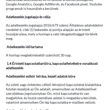
Google Analytics, Google AdWords, és Facebook pixel, Youtube
programok is használatra kerülnek.
Adatkezelés jogalapja és célja
Az adatkezelés jogalapja 2016/679 számú Általános adatvédelmi
rendelet 6. cikk (1) bekezdés a) pontja alapján az érintett
hozzájárulása, mely a honlapra való látogatottsággal történik
meg.
Adatkezelés időtartama
A honlap megtekintésétől számított 30 nap.
1.4 Érintett kapcsolattartóira, kapcsolatfelvételre vonatkozó
adatkezelés
Adatkezelési estkör leírása, kezelt adatok köre
Az üzleti vagy önkéntes célból létrejövő kapcsolatok kialakítása
folytán kezeljük az Ön adatait, amennyiben az Adatkezelővel
szerződéses jogviszonyban Ön, mint kapcsolattartó van
megjelölve, és hozzá személyes adatai is megadásra kerültek,
valamint amennyiben Ön lép kapcsolatba e-mailben velünk.