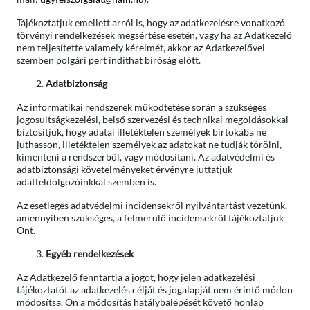
Tájékoztatjuk emellett arról is, hogy az adatkezelésre vonatkozó
törvényi rendelkezések megsértése esetén, vagy ha az Adatkezelő
nem teljesítette valamely kérelmét, akkor az Adatkezelővel
szemben polgári pert indíthat bíróság előtt.
Adatbiztonság
Az informatikai rendszerek működtetése során a szükséges
jogosultságkezelési, belső szervezési és technikai megoldásokkal
biztosítjuk, hogy adatai illetéktelen személyek birtokába ne
juthasson, illetéktelen személyek az adatokat ne tudják törölni,
kimenteni a rendszerből, vagy módosítani. Az adatvédelmi és
adatbiztonsági követelményeket érvényre juttatjuk
adatfeldolgozóinkkal szemben is.
Az esetleges adatvédelmi incidensekről nyilvántartást vezetünk,
amennyiben szükséges, a felmerülő incidensekről tájékoztatjuk
Önt.
Egyéb rendelkezések
Az Adatkezelő fenntartja a jogot, hogy jelen adatkezelési
tájékoztatót az adatkezelés célját és jogalapját nem érintő módon
módosítsa. Ön a módosítás hatálybalépését követő honlap