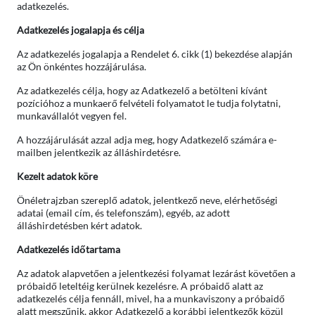
adatkezelés.
Adatkezelés jogalapja és célja
Az adatkezelés jogalapja a Rendelet 6. cikk (1) bekezdése alapján
az Ön önkéntes hozzájárulása.
Az adatkezelés célja, hogy az Adatkezelő a betölteni kívánt
pozícióhoz a munkaerő felvételi folyamatot le tudja folytatni,
munkavállalót vegyen fel.
A hozzájárulását azzal adja meg, hogy Adatkezelő számára e-
mailben jelentkezik az álláshirdetésre.
Kezelt adatok köre
Önéletrajzban szereplő adatok, jelentkező neve, elérhetőségi
adatai (email cím, és telefonszám), egyéb, az adott
álláshirdetésben kért adatok.
Adatkezelés időtartama
Az adatok alapvetően a jelentkezési folyamat lezárást követően a
próbaidő leteltéig kerülnek kezelésre. A próbaidő alatt az
adatkezelés célja fennáll, mivel, ha a munkaviszony a próbaidő
alatt megszűnik, akkor Adatkezelő a korábbi jelentkezők közül