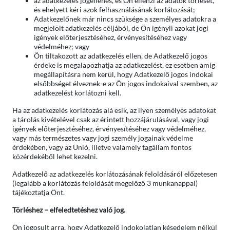
az adatkezelés jogellenes, és Ön ellenzi az adatok törlését,
és ehelyett kéri azok felhasználásának korlátozását;
Adatkezelőnek már nincs szüksége a személyes adatokra a
megjelölt adatkezelés céljából, de Ön igényli azokat jogi
igények előterjesztéséhez, érvényesítéséhez vagy
védelméhez; vagy
Ön tiltakozott az adatkezelés ellen, de Adatkezelő jogos
érdeke is megalapozhatja az adatkezelést, ez esetben amíg
megállapításra nem kerül, hogy Adatkezelő jogos indokai
elsőbbséget élveznek-e az Ön jogos indokaival szemben, az
adatkezelést korlátozni kell.
Ha az adatkezelés korlátozás alá esik, az ilyen személyes adatokat
a tárolás kivételével csak az érintett hozzájárulásával, vagy jogi
igények előterjesztéséhez, érvényesítéséhez vagy védelméhez,
vagy más természetes vagy jogi személy jogainak védelme
érdekében, vagy az Unió, illetve valamely tagállam fontos
közérdekéből lehet kezelni.
Adatkezelő az adatkezelés korlátozásának feloldásáról előzetesen
(legalább a korlátozás feloldását megelőző 3 munkanappal)
tájékoztatja Önt.
Törléshez – elfeledtetéshez való jog.
Ön jogosult arra, hogy Adatkezelő indokolatlan késedelem nélkül