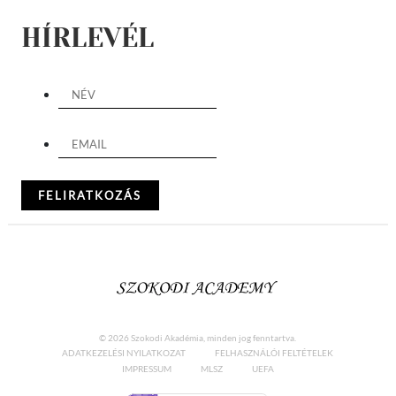
HÍRLEVÉL
© 2026 Szokodi Akadémia, minden jog fenntartva.
ADATKEZELÉSI NYILATKOZAT
FELHASZNÁLÓI FELTÉTELEK
IMPRESSUM
MLSZ
UEFA