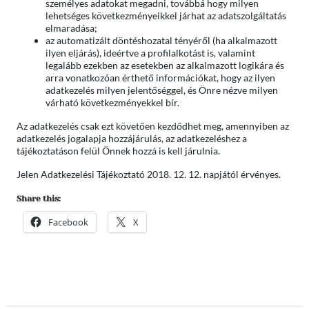
személyes adatokat megadni, továbbá hogy milyen
lehetséges következményeikkel járhat az adatszolgáltatás
elmaradása;
az automatizált döntéshozatal tényéről (ha alkalmazott
ilyen eljárás), ideértve a profilalkotást is, valamint
legalább ezekben az esetekben az alkalmazott logikára és
arra vonatkozóan érthető információkat, hogy az ilyen
adatkezelés milyen jelentőséggel, és Önre nézve milyen
várható következményekkel bír.
Az adatkezelés csak ezt követően kezdődhet meg, amennyiben az
adatkezelés jogalapja hozzájárulás, az adatkezeléshez a
tájékoztatáson felül Önnek hozzá is kell járulnia.
Jelen Adatkezelési Tájékoztató 2018. 12. 12. napjától érvényes.
Share this:
Facebook
X