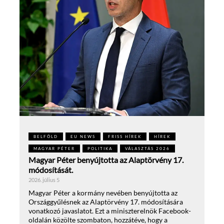
BELFÖLD
EU NEWS
FRISS HÍREK
HÍREK
MAGYAR PÉTER
POLITIKA
VÁLASZTÁS 2026
Magyar Péter benyújtotta az Alaptörvény 17.
módosítását.
2026. július 5
Magyar Péter a kormány nevében benyújtotta az
Országgyűlésnek az Alaptörvény 17. módosítására
vonatkozó javaslatot. Ezt a miniszterelnök Facebook-
oldalán közölte szombaton, hozzátéve, hogy a