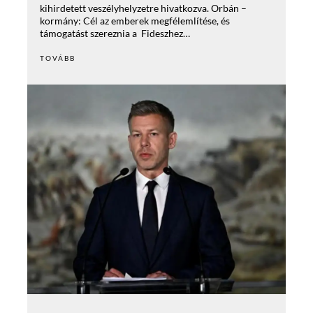
kihirdetett veszélyhelyzetre hivatkozva. Orbán –
kormány: Cél az emberek megfélemlítése, és
támogatást szereznia a Fideszhez…
TOVÁBB