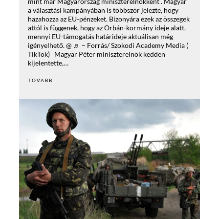
mint már Magyarország miniszterelnökként . Magyar
a választási kampányában is többször jelezte, hogy
hazahozza az EU-pénzeket. Bizonyára ezek az összegek
attól is függenek, hogy az Orbán-kormány ideje alatt,
mennyi EU-támogatás határideje aktuálisan még
igényelhető. @ ♬ – Forrás/ Szokodi Academy Media (
TikTok) Magyar Péter miniszterelnök kedden
kijelentette,…
TOVÁBB