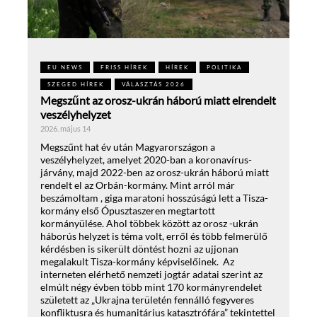
EU NEWS
FRISS HÍREK
HÍREK
POLITIKA
SZEGED HÍREK
VÁLASZTÁS 2026
Megszűnt az orosz-ukrán háború miatt elrendelt
veszélyhelyzet
2026. május 14
Megszűnt hat év után Magyarországon a
veszélyhelyzet, amelyet 2020-ban a koronavírus-
járvány, majd 2022-ben az orosz-ukrán háború miatt
rendelt el az Orbán-kormány. Mint arról már
beszámoltam , giga maratoni hosszúságú lett a Tisza-
kormány első Ópusztaszeren megtartott
kormányülése. Ahol többek között az orosz -ukrán
háborús helyzet is téma volt, erről és több felmerülő
kérdésben is sikerült döntést hozni az ujjonan
megalakult Tisza-kormány képviselőinek. Az
interneten elérhető nemzeti jogtár adatai szerint az
elmúlt négy évben több mint 170 kormányrendelet
született az „Ukrajna területén fennálló fegyveres
konfliktusra és humanitárius katasztrófára” tekintettel