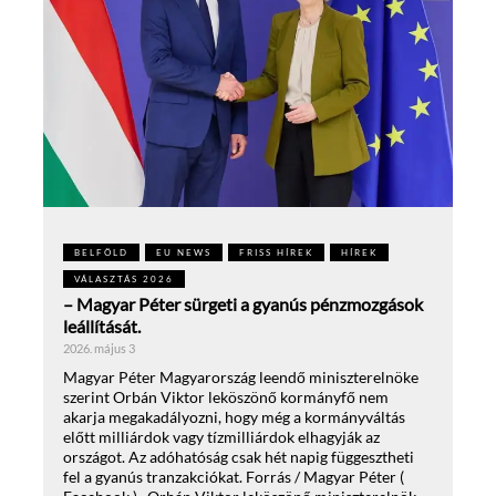
BELFÖLD
EU NEWS
FRISS HÍREK
HÍREK
VÁLASZTÁS 2026
– Magyar Péter sürgeti a gyanús pénzmozgások
leállítását.
2026. május 3
Magyar Péter Magyarország leendő miniszterelnöke
szerint Orbán Viktor leköszönő kormányfő nem
akarja megakadályozni, hogy még a kormányváltás
előtt milliárdok vagy tízmilliárdok elhagyják az
országot. Az adóhatóság csak hét napig függesztheti
fel a gyanús tranzakciókat. Forrás / Magyar Péter (