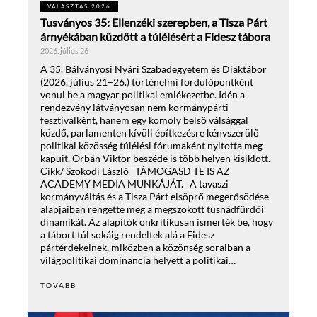
VÁLASZTÁS 2026
Tusványos 35: Ellenzéki szerepben, a Tisza Párt
árnyékában küzdött a túlélésért a Fidesz tábora
2026. július 26
A 35. Bálványosi Nyári Szabadegyetem és Diáktábor
(2026. július 21–26.) történelmi fordulópontként
vonul be a magyar politikai emlékezetbe. Idén a
rendezvény látványosan nem kormánypárti
fesztiválként, hanem egy komoly belső válsággal
küzdő, parlamenten kívüli építkezésre kényszerülő
politikai közösség túlélési fórumaként nyitotta meg
kapuit. Orbán Viktor beszéde is több helyen kisiklott.
Cikk/ Szokodi László TÁMOGASD TE IS AZ
ACADEMY MEDIA MUNKÁJÁT. A tavaszi
kormányváltás és a Tisza Párt elsöprő megerősödése
alapjaiban rengette meg a megszokott tusnádfürdői
dinamikát. Az alapítók önkritikusan ismerték be, hogy
a tábort túl sokáig rendeltek alá a Fidesz
pártérdekeinek, miközben a közönség soraiban a
világpolitikai dominancia helyett a politikai…
TOVÁBB