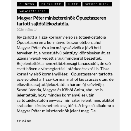
EU NEWS
FRISS HÍREK
HÍREK
SZEGED HÍREK
VÁLASZTÁS 2026
Magyar Péter miniszterelnök Ópusztaszeren
tartott sajtótájékoztatója.
2026. május 14
Így zajlott a Tisza-kormány első sajtótájékoztatója
Ópusztaszeren a kormányülés szünetében, ahol
Magyar Péter és a kormányszóvivők a jövő heti
terveken át, a hosszútávú pénzügyi döntéseken át, az
üzemanyagok védett áráig mindenről beszéltek.
Bejelentették a nemzetibiztonsági tanácsadót, de szó
esett bőven a vízmegtartási intézkedésekről is. Tisza -
kormány első kormányülése: Ópusztaszeren tartotta
az első ülést a Tisza-kormány, ahol kis csúszás után, de
elkezdte a sajtótájékoztatót a három új szóvivője,
Szondi Vanda, Magyar és Köböl Anita, ahol be is
jelentették, hogy minden kormányülés utáni
sajtótájékoztatón egy-egy miniszter jelent meg, akiktől
szabadon kérdezhetnek a sajtóért. A legelső alkalomra
Magyar Péter miniszterelnök jelent meg. De…
TOVÁBB