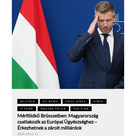
BELFÖLD
EU NEWS
FRISS HÍREK
HÍREK
ITTHON
MAGYAR PÉTER
POLITIKA
Mérföldkő Brüsszelben: Magyarország
csatlakozik az Európai Ügyészséghez –
Érkezhetnek a zárolt milliárdok
2026. július 11