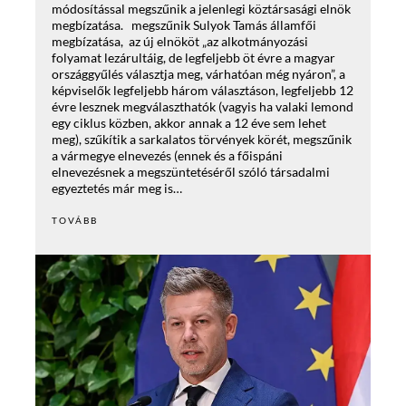
módosítással megszűnik a jelenlegi köztársasági elnök
megbízatása. megszűnik Sulyok Tamás államfői
megbízatása, az új elnököt „az alkotmányozási
folyamat lezárultáig, de legfeljebb öt évre a magyar
országgyűlés választja meg, várhatóan még nyáron”, a
képviselők legfeljebb három választáson, legfeljebb 12
évre lesznek megválaszthatók (vagyis ha valaki lemond
egy ciklus közben, akkor annak a 12 éve sem lehet
meg), szűkítik a sarkalatos törvények körét, megszűnik
a vármegye elnevezés (ennek és a főispáni
elnevezésnek a megszüntetéséről szóló társadalmi
egyeztetés már meg is…
TOVÁBB