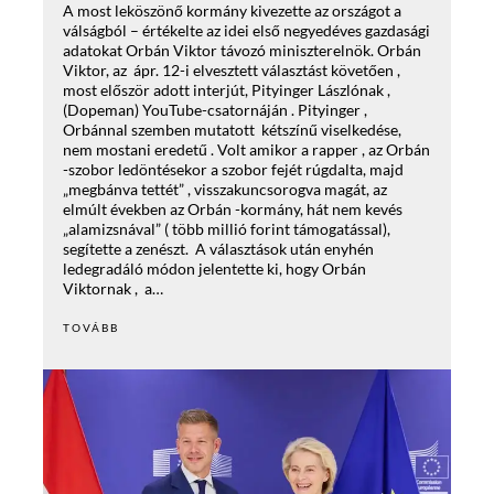
A most leköszönő kormány kivezette az országot a
válságból – értékelte az idei első negyedéves gazdasági
adatokat Orbán Viktor távozó miniszterelnök. Orbán
Viktor, az ápr. 12-i elvesztett választást követően ,
most először adott interjút, Pityinger Lászlónak ,
(Dopeman) YouTube-csatornáján . Pityinger ,
Orbánnal szemben mutatott kétszínű viselkedése,
nem mostani eredetű . Volt amikor a rapper , az Orbán
-szobor ledöntésekor a szobor fejét rúgdalta, majd
„megbánva tettét” , visszakuncsorogva magát, az
elmúlt években az Orbán -kormány, hát nem kevés
„alamizsnával” ( több millió forint támogatással),
segítette a zenészt. A választások után enyhén
ledegradáló módon jelentette ki, hogy Orbán
Viktornak , a…
TOVÁBB