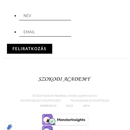
© 2026 Szokodi Akadémia, minden jog fenntartva.
ADATKEZELÉSI NYILATKOZAT
FELHASZNÁLÓI FELTÉTELEK
IMPRESSUM
MLSZ
UEFA