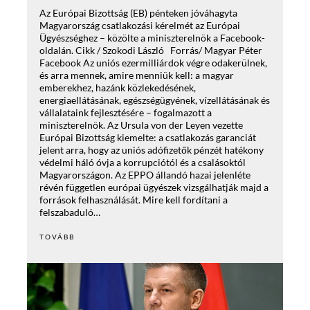
Az Európai Bizottság (EB) pénteken jóváhagyta
Magyarország csatlakozási kérelmét az Európai
Ügyészséghez – közölte a miniszterelnök a Facebook-
oldalán. Cikk / Szokodi László Forrás/ Magyar Péter
Facebook Az uniós ezermilliárdok végre odakerülnek,
és arra mennek, amire menniük kell: a magyar
emberekhez, hazánk közlekedésének,
energiaellátásának, egészségügyének, vízellátásának és
vállalataink fejlesztésére – fogalmazott a
miniszterelnök. Az Ursula von der Leyen vezette
Európai Bizottság kiemelte: a csatlakozás garanciát
jelent arra, hogy az uniós adófizetők pénzét hatékony
védelmi háló óvja a korrupciótól és a csalásoktól
Magyarországon. Az EPPO állandó hazai jelenléte
révén független európai ügyészek vizsgálhatják majd a
források felhasználását. Mire kell fordítani a
felszabaduló…
TOVÁBB