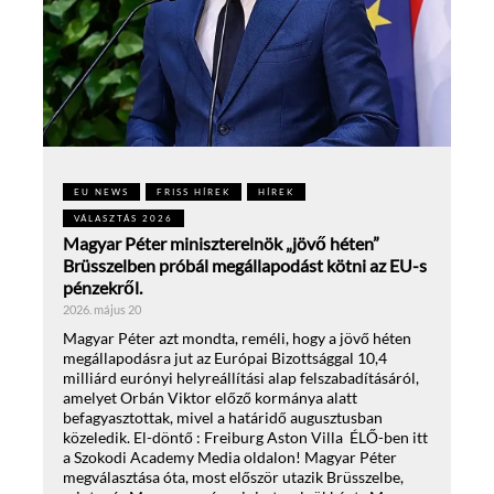
EU NEWS
FRISS HÍREK
HÍREK
VÁLASZTÁS 2026
Magyar Péter miniszterelnök „jövő héten”
Brüsszelben próbál megállapodást kötni az EU-s
pénzekről.
2026. május 20
Magyar Péter azt mondta, reméli, hogy a jövő héten
megállapodásra jut az Európai Bizottsággal 10,4
milliárd eurónyi helyreállítási alap felszabadításáról,
amelyet Orbán Viktor előző kormánya alatt
befagyasztottak, mivel a határidő augusztusban
közeledik. El-döntő : Freiburg Aston Villa ÉLŐ-ben itt
a Szokodi Academy Media oldalon! Magyar Péter
megválasztása óta, most először utazik Brüsszelbe,