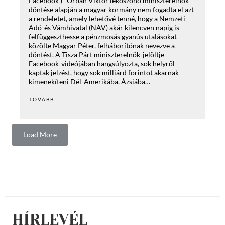
Facebook ) Orbán Viktor leköszönő miniszterelnök
döntése alapján a magyar kormány nem fogadta el azt
a rendeletet, amely lehetővé tenné, hogy a Nemzeti
Adó-és Vámhivatal (NAV) akár kilencven napig is
felfüggeszthesse a pénzmosás gyanús utalásokat –
közölte Magyar Péter, felháborítónak nevezve a
döntést. A Tisza Párt miniszterelnök-jelöltje
Facebook-videójában hangsúlyozta, sok helyről
kaptak jelzést, hogy sok milliárd forintot akarnak
kimenekíteni Dél-Amerikába, Ázsiába…
TOVÁBB
Load More
HÍRLEVÉL