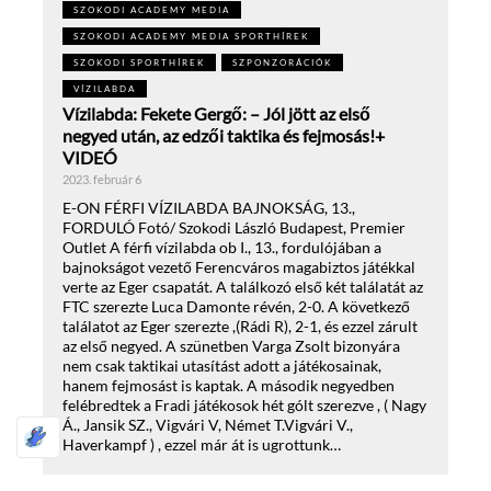
SZOKODI ACADEMY MEDIA
SZOKODI ACADEMY MEDIA SPORTHÍREK
SZOKODI SPORTHÍREK
SZPONZORÁCIÓK
VÍZILABDA
Vízilabda: Fekete Gergő: – Jól jött az első
negyed után, az edzői taktika és fejmosás!+
VIDEÓ
2023. február 6
E-ON FÉRFI VÍZILABDA BAJNOKSÁG, 13.,
FORDULÓ Fotó/ Szokodi László Budapest, Premier
Outlet A férfi vízilabda ob I., 13., fordulójában a
bajnokságot vezető Ferencváros magabiztos játékkal
verte az Eger csapatát. A találkozó első két találatát az
FTC szerezte Luca Damonte révén, 2-0. A következő
találatot az Eger szerezte ,(Rádi R), 2-1, és ezzel zárult
az első negyed. A szünetben Varga Zsolt bizonyára
nem csak taktikai utasítást adott a játékosainak,
hanem fejmosást is kaptak. A második negyedben
felébredtek a Fradi játékosok hét gólt szerezve , ( Nagy
Á., Jansik SZ., Vigvári V, Német T.Vigvári V.,
Haverkampf ) , ezzel már át is ugrottunk…
TOVÁBB