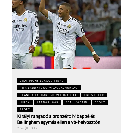
CHAMPIONS LEAGUE FINAL
FIFA LABDARÚGÓ-VILÁGBAJNOKSÁG
FRANCIA LABDARÚGÓ-VÁLOGATOTT
FRISS HÍREK
HÍREK
LABDARÚGÁS
REAL MADRID
SPORT
SPORT
Királyi rangadó a bronzért: Mbappé és
Bellingham egymás ellen a vb-helyosztón
2026. július 17