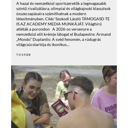
A hazai és nemzetközi sportszeretők a legmagasabb
szintű rivalizálásra, olimpiai és világbajnoki klasszisok
összecsapásaira számíthatnak a modern
létesítményben. Cikk/ Szokodi László TÁMOGASD TE
IS AZ ACADEMY MEDIA MUNKÁJÁT. Világhírű
atléták a porondon A 2026-os versenyre a
nemzetközi elit krémje látogat el Budapestre: Armand
„Mondo” Duplantis: A svéd fenomén, a rúdugrás
világcsúcstartója és ikonikus…
TOVÁBB