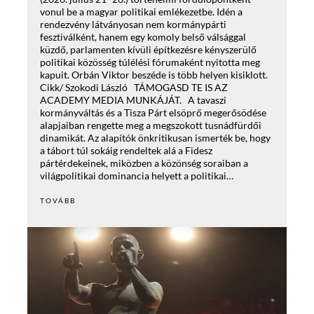
vonul be a magyar politikai emlékezetbe. Idén a
rendezvény látványosan nem kormánypárti
fesztiválként, hanem egy komoly belső válsággal
küzdő, parlamenten kívüli építkezésre kényszerülő
politikai közösség túlélési fórumaként nyitotta meg
kapuit. Orbán Viktor beszéde is több helyen kisiklott.
Cikk/ Szokodi László TÁMOGASD TE IS AZ
ACADEMY MEDIA MUNKÁJÁT. A tavaszi
kormányváltás és a Tisza Párt elsöprő megerősödése
alapjaiban rengette meg a megszokott tusnádfürdői
dinamikát. Az alapítók önkritikusan ismerték be, hogy
a tábort túl sokáig rendeltek alá a Fidesz
pártérdekeinek, miközben a közönség soraiban a
világpolitikai dominancia helyett a politikai…
TOVÁBB