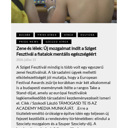
BULVÁR
FRISS HÍREK
HÍREK
KULTÚRA
PRIDE NEWS
SZEGED HÍREK
Zene és lélek: Új mozgalmat indít a Sziget
Fesztivál a fiatalok mentális egészségéért
2026. július 13
A Sziget Fesztivál mindig is több volt egy egyszerű
zenei fesztiválnál. A társadalmi ügyek melletti
elkötelezettségét jól mutatja, hogy a European
Festival Awards zsűrije korábban már két alkalommal
is a budapesti eseménynek ítélte a rangos Take a
Stand-díjat, amely az európai fesztiválok
legkiemelkedőbb társadalmi kezdeményezéseit ismeri
el. Cikk / Szokodi László TÁMOGASD TE IS AZ
ACADEMY MEDIA MUNKÁJÁT. .Erre a
tiszteletreméltó örökségre építve idén egy teljesen új
fejezet kezdődik a rendezvény történetében: elindul a
Szociety mozgalom és a Szuper Szociety-díj. A