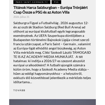
PARIS SAINT-GERMAIN FC
PSG
Titánok Harca Salzburgban – Európa Trónjáért
Csap Össze a PSG és az Aston Villa
2026. július 31
Salzburgra Figyel a Futballvilág . 2026 augusztus 12-
én az osztrák Stadion Salzburg (Red Bull Arena) ad
otthont az európai klubfutball egyik legrangosabb
eseményének. Az UEFA Szuperkupa döntőjében a
Budapesten történelmi Bajnokok Ligája-címet szerző
francia sztárcsapat, a Paris Saint – Germain , valamint
az Európa-ligát elhódító angol büszkeség, az Aston
Villa mérkőzik meg. Cikk/ Szokodi László TÁMOGASD
TE IS AZ ACADEMY MEDIA MUNKÁJÁT. A tét
hatalmas: ki indítja a 2026/27-es szezont abszolút
európai uralkodóként? A futballrajongók számára
külön öröm, hogy a Szokodi Academy Media stábja –
hűen az eddigi hagyományokhoz – a helyszínről,
exkluzív élő közvetítéssel jelentkezik a mérkőzés teljes
időtartama…
TOVÁBB