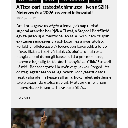
FRISS HÍREK
HÍREK
SZEGED HÍREK
SZIN
A Tisza-parti szabadság himnusza: Ilyen a SZIN-
életérzés és a 2026-os zenei felhozatal!
2026. július 22
Amikor augusztus végén a lenyugvó nap utolsó
sugarai aranyba borítják a Tiszát, a Szegedi Partfürdő
egy teljesen új dimenzióba lép át. A SZIN nem csupán
egy zenei rendezvény a sok közül; ez a nyár utolsó,
kollektív fellélegzése. A levegőben keveredik a folyó
hűvös illata, a fesztiválkaják gőzölgő aromája és a
hangfalakból dübörgő basszus. Itt a por nem kosz,
hanem a hajnalig tartó tánc bizonyítéka. Cikk/ Szokodi
László Beharangozó: Ha nyár vége, akkor Szeged! Az
ország legszínesebb és leginkább környezettudatos
fesztiválja idén is készen áll arra, hogy felejthetetlenné
tegye a szünidő utolsó napjait. Mutatjuk, miért nem
hiányozhatsz te sem a Tisza-partról! A…
TOVÁBB