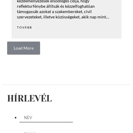
kezdeményezések elsődleges célja, hogy
reflektorfénybe állítsák és kézzelfoghatóan
támogassák azokat a szakembereket, civil
szervezeteket, illetve közösségeket, akik nap mint…
TOVÁBB
Load More
HÍRLEVÉL