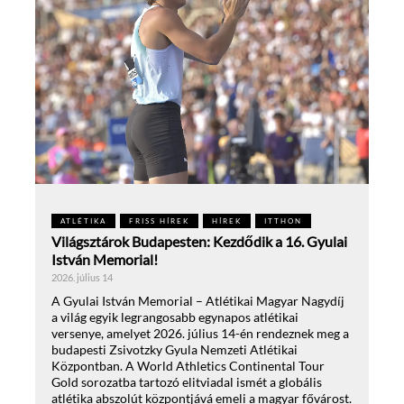
ATLÉTIKA
FRISS HÍREK
HÍREK
ITTHON
Világsztárok Budapesten: Kezdődik a 16. Gyulai
István Memorial!
2026. július 14
A Gyulai István Memorial – Atlétikai Magyar Nagydíj
a világ egyik legrangosabb egynapos atlétikai
versenye, amelyet 2026. július 14-én rendeznek meg a
budapesti Zsivotzky Gyula Nemzeti Atlétikai
Központban. A World Athletics Continental Tour
Gold sorozatba tartozó elitviadal ismét a globális
atlétika abszolút központjává emeli a magyar fővárost.