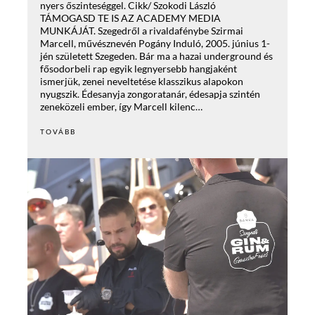
nyers őszinteséggel. Cikk/ Szokodi László
TÁMOGASD TE IS AZ ACADEMY MEDIA
MUNKÁJÁT. Szegedről a rivaldafénybe Szirmai
Marcell, művésznevén Pogány Induló, 2005. június 1-
jén született Szegeden. Bár ma a hazai underground és
fősodorbeli rap egyik legnyersebb hangjaként
ismerjük, zenei neveltetése klasszikus alapokon
nyugszik. Édesanyja zongoratanár, édesapja szintén
zeneközeli ember, így Marcell kilenc…
TOVÁBB