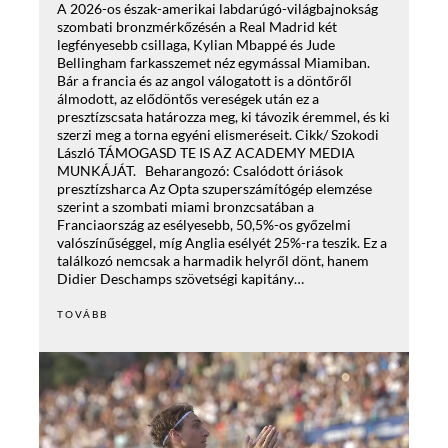
A 2026-os észak-amerikai labdarúgó-világbajnokság
szombati bronzmérkőzésén a Real Madrid két
legfényesebb csillaga, Kylian Mbappé és Jude
Bellingham farkasszemet néz egymással Miamiban.
Bár a francia és az angol válogatott is a döntőről
álmodott, az elődöntős vereségek után ez a
presztízscsata határozza meg, ki távozik éremmel, és ki
szerzi meg a torna egyéni elismeréseit. Cikk/ Szokodi
László TÁMOGASD TE IS AZ ACADEMY MEDIA
MUNKÁJÁT. Beharangozó: Csalódott óriások
presztízsharca Az Opta szuperszámítógép elemzése
szerint a szombati miami bronzcsatában a
Franciaország az esélyesebb, 50,5%-os győzelmi
valószínűséggel, míg Anglia esélyét 25%-ra teszik. Ez a
találkozó nemcsak a harmadik helyről dönt, hanem
Didier Deschamps szövetségi kapitány…
TOVÁBB