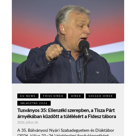
EU NEWS
FRISS HÍREK
HÍREK
SZEGED HÍREK
VÁLASZTÁS 2026
Tusványos 35: Ellenzéki szerepben, a Tisza Párt
árnyékában küzdött a túlélésért a Fidesz tábora
2026. július 26
A 35. Bálványosi Nyári Szabadegyetem és Diáktábor
(2026. július 21–26.) történelmi fordulópontként