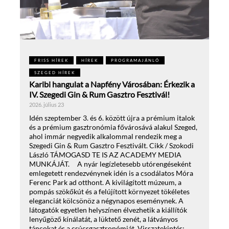
FRISS HÍREK
HÍREK
PROGRAMAJÁNLÓ
SZEGED HÍREK
Karibi hangulat a Napfény Városában: Érkezik a
IV. Szegedi Gin & Rum Gasztro Fesztivál!
2026. július 23
Idén szeptember 3. és 6. között újra a prémium italok
és a prémium gasztronómia fővárosává alakul Szeged,
ahol immár negyedik alkalommal rendezik meg a
Szegedi Gin & Rum Gasztro Fesztivált. Cikk / Szokodi
László TÁMOGASD TE IS AZ ACADEMY MEDIA
MUNKÁJÁT. A nyár legízletesebb utórengéseként
emlegetett rendezvénynek idén is a csodálatos Móra
Ferenc Park ad otthont. A kivilágított múzeum, a
pompás szökőkút és a felújított környezet tökéletes
eleganciát kölcsönöz a négynapos eseménynek. A
látogatók egyetlen helyszínen élvezhetik a kiállítók
lenyűgöző kínálatát, a lüktető zenét, a látványos
táncokat és a csúcsgasztronómiát. Visszatekintés: