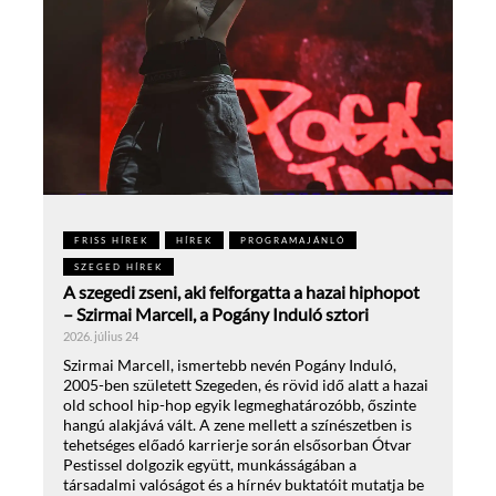
FRISS HÍREK
HÍREK
PROGRAMAJÁNLÓ
SZEGED HÍREK
A szegedi zseni, aki felforgatta a hazai hiphopot
– Szirmai Marcell, a Pogány Induló sztori
2026. július 24
Szirmai Marcell, ismertebb nevén Pogány Induló,
2005-ben született Szegeden, és rövid idő alatt a hazai
old school hip-hop egyik legmeghatározóbb, őszinte
hangú alakjává vált. A zene mellett a színészetben is
tehetséges előadó karrierje során elsősorban Ótvar
Pestissel dolgozik együtt, munkásságában a
társadalmi valóságot és a hírnév buktatóit mutatja be