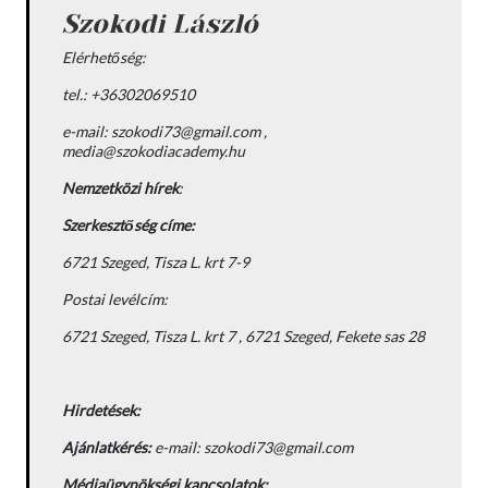
Szokodi László
Elérhetőség:
tel.: +36302069510
e-mail: szokodi73@gmail.com ,
media@szokodiacademy.hu
Nemzetközi hírek
:
Szerkesztőség címe:
6721 Szeged, Tisza L. krt 7-9
Postai levélcím:
6721 Szeged, Tisza L. krt 7 , 6721 Szeged, Fekete sas 28
Hirdetések:
Ajánlatkérés:
e-mail: szokodi73@gmail.com
Médiaügynökségi kapcsolatok: