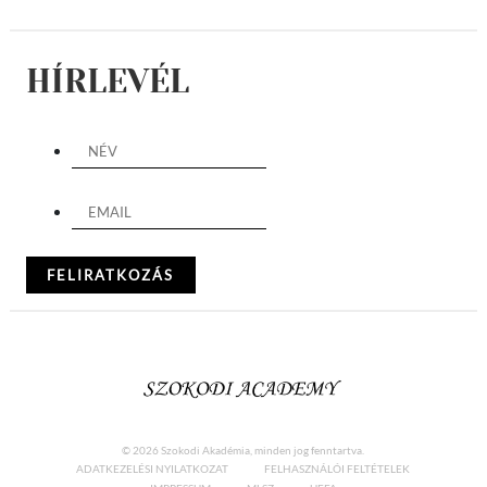
HÍRLEVÉL
© 2026 Szokodi Akadémia, minden jog fenntartva.
ADATKEZELÉSI NYILATKOZAT
FELHASZNÁLÓI FELTÉTELEK