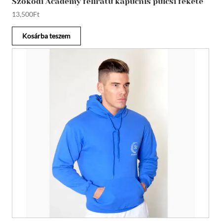
Szokodi Academy feliratú kapucnis pulcsi fekete
13,500
Ft
Kosárba teszem