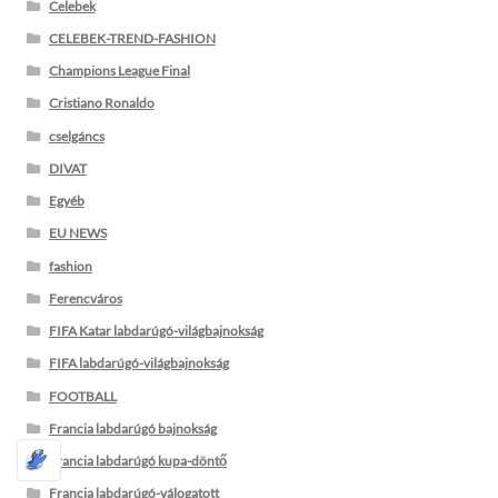
Celebek
CELEBEK-TREND-FASHION
Champions League Final
Cristiano Ronaldo
cselgáncs
DIVAT
Egyéb
EU NEWS
fashion
Ferencváros
FIFA Katar labdarúgó-világbajnokság
FIFA labdarúgó-világbajnokság
FOOTBALL
Francia labdarúgó bajnokság
Francia labdarúgó kupa-döntő
Francia labdarúgó-válogatott