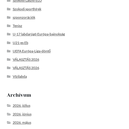
Szokodi László ÉLŐ
Szokodi sporthírek
szponzorációk
Tenisz
U-17 labdarúgó Európa-bajnokság
U21-es Eb
UEFA Európa-Liga-döntő
VÁLASZTÁS 2026
VÁLASZTÁS 2026
Vízilabda
Archívum
2026. július
2026. június
2026. május