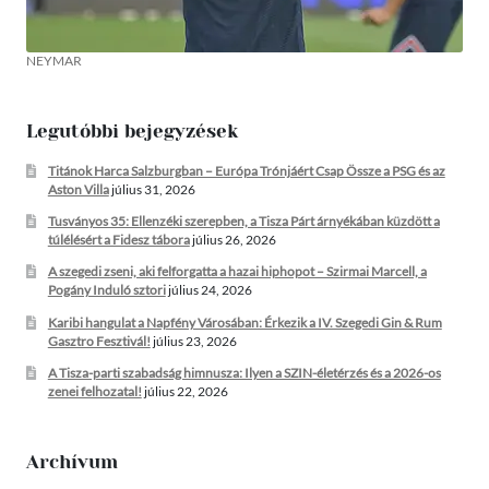
NEYMAR
Legutóbbi bejegyzések
Titánok Harca Salzburgban – Európa Trónjáért Csap Össze a PSG és az
Aston Villa
július 31, 2026
Tusványos 35: Ellenzéki szerepben, a Tisza Párt árnyékában küzdött a
túlélésért a Fidesz tábora
július 26, 2026
A szegedi zseni, aki felforgatta a hazai hiphopot – Szirmai Marcell, a
Pogány Induló sztori
július 24, 2026
Karibi hangulat a Napfény Városában: Érkezik a IV. Szegedi Gin & Rum
Gasztro Fesztivál!
július 23, 2026
A Tisza-parti szabadság himnusza: Ilyen a SZIN-életérzés és a 2026-os
zenei felhozatal!
július 22, 2026
Archívum