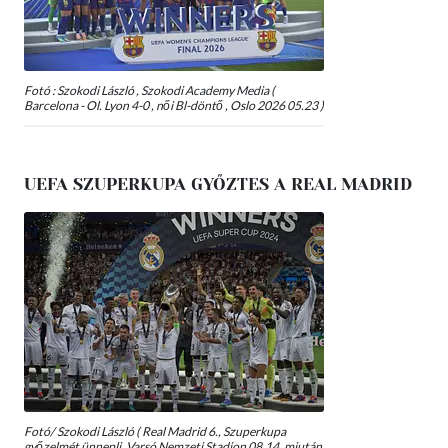
Fotó : Szokodi László , Szokodi Academy Media (
Barcelona - Ol. Lyon 4-0 , női Bl-döntő , Oslo 2026 05.23 )
UEFA SZUPERKUPA GYŐZTES A REAL MADRID
Fotó/ Szokodi László ( Real Madrid 6., Szuperkupa
győzelmét ünnepli, Varsó Nemzeti Stadion 08.14, miután