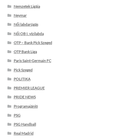
Nemzetek Ligája
Neymar
Női labdarúgás
Női OB I. vízilabda
OTP – Bank Pick Szeged
OTP Bank Liga
Paris Saint-Germain FC
Pick Szeged
POLITIKA
PREMIER LEAGUE
PRIDE NEWS
Programajánló
PSG
PSG Handball
Real Madrid