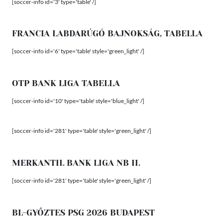
[soccer-info id='3' type='table' /]
FRANCIA LABDARÚGÓ BAJNOKSÁG, TABELLA
[soccer-info id='6' type='table' style='green_light' /]
OTP BANK LIGA TABELLA
[soccer-info id='10' type='table' style='blue_light' /]
[soccer-info id='281' type='table' style='green_light' /]
MERKANTIL BANK LIGA NB II.
[soccer-info id='281' type='table' style='green_light' /]
BL-GYŐZTES PSG 2026 BUDAPEST