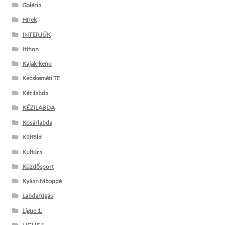
Galéria
Hírek
INTERJÚK
Itthon
Kajak-kenu
Kecskeméti TE
Kézilabda
KÉZILABDA
Kosárlabda
Külföld
Kultúra
Küzdősport
Kylian Mbappé
Labdarúgás
Ligue 1.