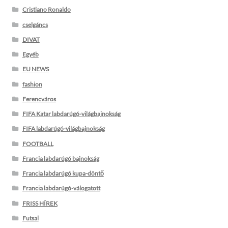
Cristiano Ronaldo
cselgáncs
DIVAT
Egyéb
EU NEWS
fashion
Ferencváros
FIFA Katar labdarúgó-világbajnokság
FIFA labdarúgó-világbajnokság
FOOTBALL
Francia labdarúgó bajnokság
Francia labdarúgó kupa-döntő
Francia labdarúgó-válogatott
FRISS HÍREK
Futsal