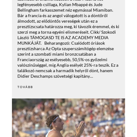
legfényesebb csillaga, Kylian Mbappé és Jude
Bellingham farkasszemet néz egymással Miamiban.
Bár a francia és az angol válogatott is a döntőről
álmodott, az elődöntős vereségek után ez a
presztízscsata határozza meg, ki távozik éremmel, és ki
szerzi meg a torna egyéni elismeréseit. Cikk/ Szokodi
László TÁMOGASD TE IS AZ ACADEMY MEDIA
MUNKÁJÁT. Beharangozó: Csalódott óriások
presztízsharca Az Opta szuperszámítógép elemzése
szerint a szombati miami bronzcsatában a
Franciaország az esélyesebb, 50,5%-os győzelmi
valószínűséggel, míg Anglia esélyét 25%-ra teszik. Ez a
találkozó nemcsak a harmadik helyről dönt, hanem
Didier Deschamps szövetségi kapitány…
TOVÁBB