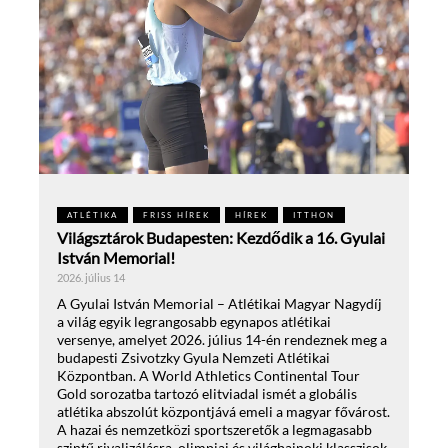
ATLÉTIKA
FRISS HÍREK
HÍREK
ITTHON
Világsztárok Budapesten: Kezdődik a 16. Gyulai
István Memorial!
2026. július 14
A Gyulai István Memorial – Atlétikai Magyar Nagydíj
a világ egyik legrangosabb egynapos atlétikai
versenye, amelyet 2026. július 14-én rendeznek meg a
budapesti Zsivotzky Gyula Nemzeti Atlétikai
Központban. A World Athletics Continental Tour
Gold sorozatba tartozó elitviadal ismét a globális
atlétika abszolút központjává emeli a magyar fővárost.
A hazai és nemzetközi sportszeretők a legmagasabb
szintű rivalizálásra, olimpiai és világbajnoki klasszisok