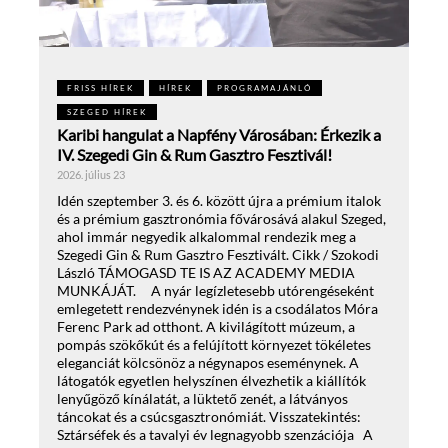
FRISS HÍREK
HÍREK
PROGRAMAJÁNLÓ
SZEGED HÍREK
Karibi hangulat a Napfény Városában: Érkezik a
IV. Szegedi Gin & Rum Gasztro Fesztivál!
2026. július 23
Idén szeptember 3. és 6. között újra a prémium italok
és a prémium gasztronómia fővárosává alakul Szeged,
ahol immár negyedik alkalommal rendezik meg a
Szegedi Gin & Rum Gasztro Fesztivált. Cikk / Szokodi
László TÁMOGASD TE IS AZ ACADEMY MEDIA
MUNKÁJÁT. A nyár legízletesebb utórengéseként
emlegetett rendezvénynek idén is a csodálatos Móra
Ferenc Park ad otthont. A kivilágított múzeum, a
pompás szökőkút és a felújított környezet tökéletes
eleganciát kölcsönöz a négynapos eseménynek. A
látogatók egyetlen helyszínen élvezhetik a kiállítók
lenyűgöző kínálatát, a lüktető zenét, a látványos
táncokat és a csúcsgasztronómiát. Visszatekintés:
Sztárséfek és a tavalyi év legnagyobb szenzációja A