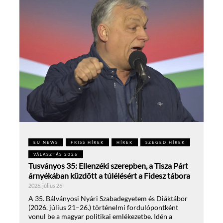
EU NEWS
FRISS HÍREK
HÍREK
SZEGED HÍREK
VÁLASZTÁS 2026
Tusványos 35: Ellenzéki szerepben, a Tisza Párt
árnyékában küzdött a túlélésért a Fidesz tábora
2026. július 26
A 35. Bálványosi Nyári Szabadegyetem és Diáktábor
(2026. július 21–26.) történelmi fordulópontként
vonul be a magyar politikai emlékezetbe. Idén a