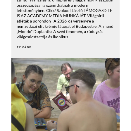
összecsapásaira számíthatnak a modern
létesítményben. Cikk/ Szokodi László TÁMOGASD TE
IS AZ ACADEMY MEDIA MUNKÁJÁT. Világhírű
atléták a porondon A 2026-os versenyre a
nemzetközi elit krémje látogat el Budapestre: Armand
„Mondo” Duplantis: A svéd fenomén, a rúdugrás
világcsúcstartója és ikonikus…
TOVÁBB