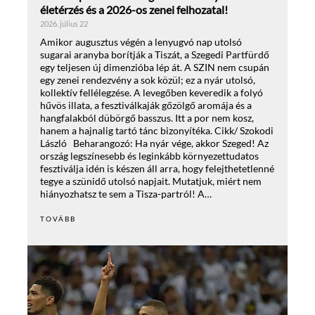
életérzés és a 2026-os zenei felhozatal!
2026. július 22
Amikor augusztus végén a lenyugvó nap utolsó
sugarai aranyba borítják a Tiszát, a Szegedi Partfürdő
egy teljesen új dimenzióba lép át. A SZIN nem csupán
egy zenei rendezvény a sok közül; ez a nyár utolsó,
kollektív fellélegzése. A levegőben keveredik a folyó
hűvös illata, a fesztiválkaják gőzölgő aromája és a
hangfalakból dübörgő basszus. Itt a por nem kosz,
hanem a hajnalig tartó tánc bizonyítéka. Cikk/ Szokodi
László Beharangozó: Ha nyár vége, akkor Szeged! Az
ország legszínesebb és leginkább környezettudatos
fesztiválja idén is készen áll arra, hogy felejthetetlenné
tegye a szünidő utolsó napjait. Mutatjuk, miért nem
hiányozhatsz te sem a Tisza-partról! A…
TOVÁBB