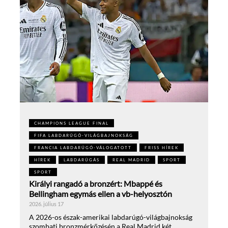
CHAMPIONS LEAGUE FINAL
FIFA LABDARÚGÓ-VILÁGBAJNOKSÁG
FRANCIA LABDARÚGÓ-VÁLOGATOTT
FRISS HÍREK
HÍREK
LABDARÚGÁS
REAL MADRID
SPORT
SPORT
Királyi rangadó a bronzért: Mbappé és
Bellingham egymás ellen a vb-helyosztón
2026. július 17
A 2026-os észak-amerikai labdarúgó-világbajnokság
szombati bronzmérkőzésén a Real Madrid két