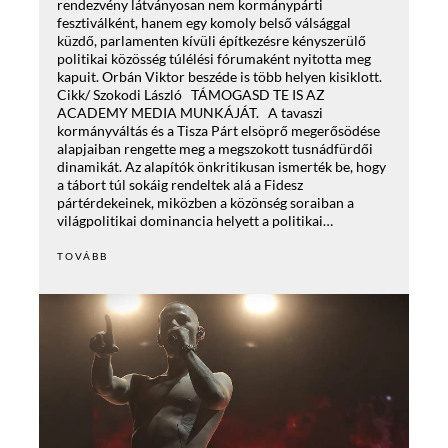
rendezvény látványosan nem kormánypárti
fesztiválként, hanem egy komoly belső válsággal
küzdő, parlamenten kívüli építkezésre kényszerülő
politikai közösség túlélési fórumaként nyitotta meg
kapuit. Orbán Viktor beszéde is több helyen kisiklott.
Cikk/ Szokodi László TÁMOGASD TE IS AZ
ACADEMY MEDIA MUNKÁJÁT. A tavaszi
kormányváltás és a Tisza Párt elsöprő megerősödése
alapjaiban rengette meg a megszokott tusnádfürdői
dinamikát. Az alapítók önkritikusan ismerték be, hogy
a tábort túl sokáig rendeltek alá a Fidesz
pártérdekeinek, miközben a közönség soraiban a
világpolitikai dominancia helyett a politikai…
TOVÁBB