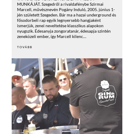
MUNKÁJÁT. Szegedről a rivaldafénybe Szirmai
Marcell, művésznevén Pogány Induló, 2005. június 1-
jén született Szegeden. Bár ma a hazai underground és
fősodorbeli rap egyik legnyersebb hangjaként
ismerjük, zenei neveltetése klasszikus alapokon
nyugszik. Édesanyja zongoratanár, édesapja szintén
zeneközeli ember, így Marcell kilenc…
TOVÁBB