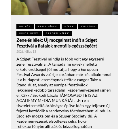
BULVÁR
FRISS HÍREK
HÍREK
KULTÚRA
PRIDE NEWS
SZEGED HÍREK
Zene és lélek: Új mozgalmat indít a Sziget
Fesztivál a fiatalok mentális egészségéért
2026. július 13
A Sziget Fesztivál mindig is több volt egy egyszerű
zenei fesztiválnál. A társadalmi ügyek melletti
elkötelezettségét jól mutatja, hogy a European
Festival Awards zsűrije korábban már két alkalommal
is a budapesti eseménynek ítélte a rangos Take a
Stand-díjat, amely az európai fesztiválok
legkiemelkedőbb társadalmi kezdeményezéseit ismeri
el. Cikk / Szokodi László TÁMOGASD TE IS AZ
ACADEMY MEDIA MUNKÁJÁT. .Erre a
tiszteletreméltó örökségre építve idén egy teljesen új
fejezet kezdődik a rendezvény történetében: elindul a
Szociety mozgalom és a Szuper Szociety-díj. A
kezdeményezések elsődleges célja, hogy
reflektorfénybe állítsák és kézzelfoghatóan