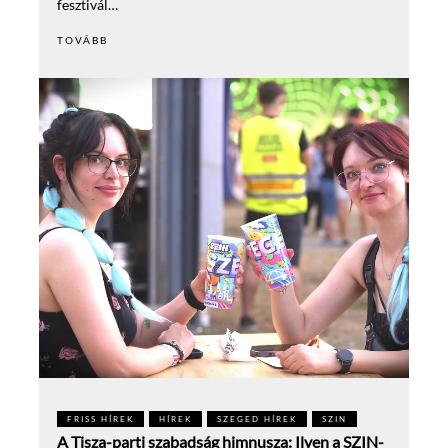
fesztivál…
TOVÁBB
FRISS HÍREK
HÍREK
SZEGED HÍREK
SZIN
A Tisza-parti szabadság himnusza: Ilyen a SZIN-