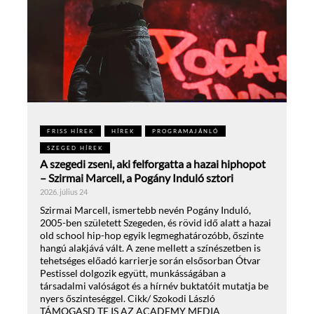
FRISS HÍREK
HÍREK
PROGRAMAJÁNLÓ
SZEGED HÍREK
A szegedi zseni, aki felforgatta a hazai hiphopot
– Szirmai Marcell, a Pogány Induló sztori
2026. július 24
Szirmai Marcell, ismertebb nevén Pogány Induló,
2005-ben született Szegeden, és rövid idő alatt a hazai
old school hip-hop egyik legmeghatározóbb, őszinte
hangú alakjává vált. A zene mellett a színészetben is
tehetséges előadó karrierje során elsősorban Ótvar
Pestissel dolgozik együtt, munkásságában a
társadalmi valóságot és a hírnév buktatóit mutatja be
nyers őszinteséggel. Cikk/ Szokodi László
TÁMOGASD TE IS AZ ACADEMY MEDIA