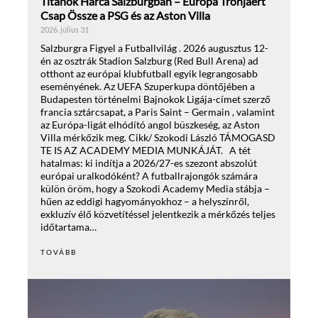
Titánok Harca Salzburgban – Európa Trónjáért
Csap Össze a PSG és az Aston Villa
2026. július 31
Salzburgra Figyel a Futballvilág . 2026 augusztus 12-
én az osztrák Stadion Salzburg (Red Bull Arena) ad
otthont az európai klubfutball egyik legrangosabb
eseményének. Az UEFA Szuperkupa döntőjében a
Budapesten történelmi Bajnokok Ligája-címet szerző
francia sztárcsapat, a Paris Saint – Germain , valamint
az Európa-ligát elhódító angol büszkeség, az Aston
Villa mérkőzik meg. Cikk/ Szokodi László TÁMOGASD
TE IS AZ ACADEMY MEDIA MUNKÁJÁT. A tét
hatalmas: ki indítja a 2026/27-es szezont abszolút
európai uralkodóként? A futballrajongók számára
külön öröm, hogy a Szokodi Academy Media stábja –
hűen az eddigi hagyományokhoz – a helyszínről,
exkluzív élő közvetítéssel jelentkezik a mérkőzés teljes
időtartama…
TOVÁBB