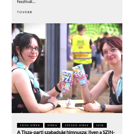
fesztivál…
TOVÁBB
FRISS HÍREK
HÍREK
SZEGED HÍREK
SZIN
A Tisza-parti szabadság himnusza: Ilyen a SZIN-