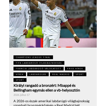
CHAMPIONS LEAGUE FINAL
FIFA LABDARÚGÓ-VILÁGBAJNOKSÁG
FRANCIA LABDARÚGÓ-VÁLOGATOTT
FRISS HÍREK
HÍREK
LABDARÚGÁS
REAL MADRID
SPORT
SPORT
Királyi rangadó a bronzért: Mbappé és
Bellingham egymás ellen a vb-helyosztón
2026. július 17
A 2026-os észak-amerikai labdarúgó-világbajnokság
szombati bronzmérkőzésén a Real Madrid két