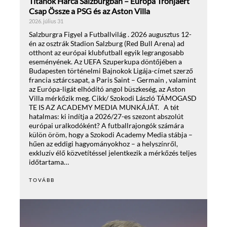
Titánok Harca Salzburgban – Európa Trónjáért
Csap Össze a PSG és az Aston Villa
2026. július 31
Salzburgra Figyel a Futballvilág . 2026 augusztus 12-
én az osztrák Stadion Salzburg (Red Bull Arena) ad
otthont az európai klubfutball egyik legrangosabb
eseményének. Az UEFA Szuperkupa döntőjében a
Budapesten történelmi Bajnokok Ligája-címet szerző
francia sztárcsapat, a Paris Saint – Germain , valamint
az Európa-ligát elhódító angol büszkeség, az Aston
Villa mérkőzik meg. Cikk/ Szokodi László TÁMOGASD
TE IS AZ ACADEMY MEDIA MUNKÁJÁT. A tét
hatalmas: ki indítja a 2026/27-es szezont abszolút
európai uralkodóként? A futballrajongók számára
külön öröm, hogy a Szokodi Academy Media stábja –
hűen az eddigi hagyományokhoz – a helyszínről,
exkluzív élő közvetítéssel jelentkezik a mérkőzés teljes
időtartama…
TOVÁBB