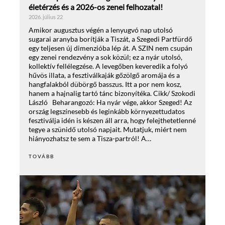
életérzés és a 2026-os zenei felhozatal!
2026. július 22
Amikor augusztus végén a lenyugvó nap utolsó
sugarai aranyba borítják a Tiszát, a Szegedi Partfürdő
egy teljesen új dimenzióba lép át. A SZIN nem csupán
egy zenei rendezvény a sok közül; ez a nyár utolsó,
kollektív fellélegzése. A levegőben keveredik a folyó
hűvös illata, a fesztiválkaják gőzölgő aromája és a
hangfalakból dübörgő basszus. Itt a por nem kosz,
hanem a hajnalig tartó tánc bizonyítéka. Cikk/ Szokodi
László Beharangozó: Ha nyár vége, akkor Szeged! Az
ország legszínesebb és leginkább környezettudatos
fesztiválja idén is készen áll arra, hogy felejthetetlenné
tegye a szünidő utolsó napjait. Mutatjuk, miért nem
hiányozhatsz te sem a Tisza-partról! A…
TOVÁBB