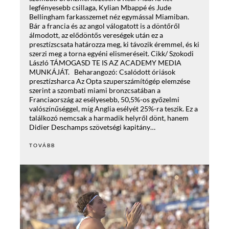
legfényesebb csillaga, Kylian Mbappé és Jude
Bellingham farkasszemet néz egymással Miamiban.
Bár a francia és az angol válogatott is a döntőről
álmodott, az elődöntős vereségek után ez a
presztízscsata határozza meg, ki távozik éremmel, és ki
szerzi meg a torna egyéni elismeréseit. Cikk/ Szokodi
László TÁMOGASD TE IS AZ ACADEMY MEDIA
MUNKÁJÁT. Beharangozó: Csalódott óriások
presztízsharca Az Opta szuperszámítógép elemzése
szerint a szombati miami bronzcsatában a
Franciaország az esélyesebb, 50,5%-os győzelmi
valószínűséggel, míg Anglia esélyét 25%-ra teszik. Ez a
találkozó nemcsak a harmadik helyről dönt, hanem
Didier Deschamps szövetségi kapitány…
TOVÁBB