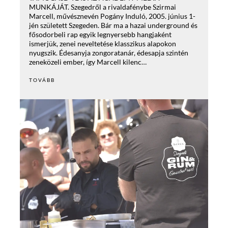
MUNKÁJÁT. Szegedről a rivaldafénybe Szirmai
Marcell, művésznevén Pogány Induló, 2005. június 1-
jén született Szegeden. Bár ma a hazai underground és
fősodorbeli rap egyik legnyersebb hangjaként
ismerjük, zenei neveltetése klasszikus alapokon
nyugszik. Édesanyja zongoratanár, édesapja szintén
zeneközeli ember, így Marcell kilenc…
TOVÁBB