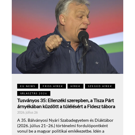
EU NEWS
FRISS HÍREK
HÍREK
SZEGED HÍREK
VÁLASZTÁS 2026
Tusványos 35: Ellenzéki szerepben, a Tisza Párt
árnyékában küzdött a túlélésért a Fidesz tábora
2026. július 26
A 35. Bálványosi Nyári Szabadegyetem és Diáktábor
(2026. július 21–26.) történelmi fordulópontként
vonul be a magyar politikai emlékezetbe. Idén a