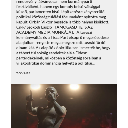
rendezvény látványosan nem kormánypárti
fesztiválként, hanem egy komoly belső válsággal
küzdő, parlamenten kívüli építkezésre kényszerülő
politikai közösség túlélési fórumaként nyitotta meg
kapuit. Orbán Viktor beszéde is több helyen kisiklott.
Cikk/ Szokodi László TÁMOGASD TE IS AZ
ACADEMY MEDIA MUNKÁJÁT. A tavaszi
kormányváltás és a Tisza Párt elsöprő megerősödése
alapjaiban rengette meg a megszokott tusnádfürdői
dinamikát. Az alapítók önkritikusan ismerték be, hogy
a tábort túl sokáig rendeltek alá a Fidesz
pártérdekeinek, miközben a közönség soraiban a
világpolitikai dominancia helyett a politikai…
TOVÁBB