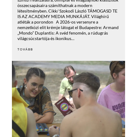
összecsapásaira számíthatnak a modern
létesítményben. Cikk/ Szokodi László TÁMOGASD TE
IS AZ ACADEMY MEDIA MUNKÁJÁT. Világhírű
atléták a porondon A 2026-os versenyre a
nemzetközi elit krémje látogat el Budapestre: Armand
„Mondo” Duplantis: A svéd fenomén, a rúdugrás
világcsúcstartója és ikonikus…
TOVÁBB