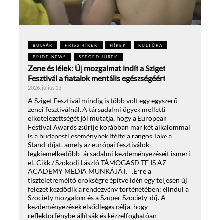
BULVÁR
FRISS HÍREK
HÍREK
KULTÚRA
PRIDE NEWS
SZEGED HÍREK
Zene és lélek: Új mozgalmat indít a Sziget
Fesztivál a fiatalok mentális egészségéért
2026. július 13
A Sziget Fesztivál mindig is több volt egy egyszerű
zenei fesztiválnál. A társadalmi ügyek melletti
elkötelezettségét jól mutatja, hogy a European
Festival Awards zsűrije korábban már két alkalommal
is a budapesti eseménynek ítélte a rangos Take a
Stand-díjat, amely az európai fesztiválok
legkiemelkedőbb társadalmi kezdeményezéseit ismeri
el. Cikk / Szokodi László TÁMOGASD TE IS AZ
ACADEMY MEDIA MUNKÁJÁT. .Erre a
tiszteletreméltó örökségre építve idén egy teljesen új
fejezet kezdődik a rendezvény történetében: elindul a
Szociety mozgalom és a Szuper Szociety-díj. A
kezdeményezések elsődleges célja, hogy
reflektorfénybe állítsák és kézzelfoghatóan