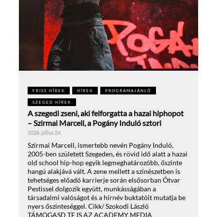
FRISS HÍREK
HÍREK
PROGRAMAJÁNLÓ
SZEGED HÍREK
A szegedi zseni, aki felforgatta a hazai hiphopot
– Szirmai Marcell, a Pogány Induló sztori
2026. július 24
Szirmai Marcell, ismertebb nevén Pogány Induló,
2005-ben született Szegeden, és rövid idő alatt a hazai
old school hip-hop egyik legmeghatározóbb, őszinte
hangú alakjává vált. A zene mellett a színészetben is
tehetséges előadó karrierje során elsősorban Ótvar
Pestissel dolgozik együtt, munkásságában a
társadalmi valóságot és a hírnév buktatóit mutatja be
nyers őszinteséggel. Cikk/ Szokodi László
TÁMOGASD TE IS AZ ACADEMY MEDIA