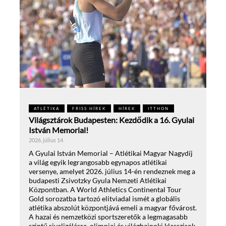
ATLÉTIKA
FRISS HÍREK
HÍREK
ITTHON
Világsztárok Budapesten: Kezdődik a 16. Gyulai
István Memorial!
2026. július 14
A Gyulai István Memorial – Atlétikai Magyar Nagydíj
a világ egyik legrangosabb egynapos atlétikai
versenye, amelyet 2026. július 14-én rendeznek meg a
budapesti Zsivotzky Gyula Nemzeti Atlétikai
Központban. A World Athletics Continental Tour
Gold sorozatba tartozó elitviadal ismét a globális
atlétika abszolút központjává emeli a magyar fővárost.
A hazai és nemzetközi sportszeretők a legmagasabb
szintű rivalizálásra, olimpiai és világbajnoki klasszisok