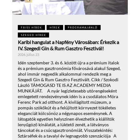
FRISS HÍREK
HÍREK
PROGRAMAJÁNLÓ
SZEGED HÍREK
Karibi hangulat a Napfény Városában: Érkezik a
IV. Szegedi Gin & Rum Gasztro Fesztivál!
2026. július 23
Idén szeptember 3. és 6. között újra a prémium italok
és a prémium gasztronómia fővárosává alakul Szeged,
ahol immár negyedik alkalommal rendezik meg a
Szegedi Gin & Rum Gasztro Fesztivált. Cikk / Szokodi
László TÁMOGASD TE IS AZ ACADEMY MEDIA
MUNKÁJÁT. A nyár legízletesebb utórengéseként
emlegetett rendezvénynek idén is a csodálatos Móra
Ferenc Park ad otthont. A kivilágított múzeum, a
pompás szökőkút és a felújított környezet tökéletes
eleganciát kölcsönöz a négynapos eseménynek. A
látogatók egyetlen helyszínen élvezhetik a kiállítók
lenyűgöző kínálatát, a lüktető zenét, a látványos
táncokat és a csúcsgasztronómiát. Visszatekintés:
Sztárséfek és a tavalyi év legnagyobb szenzációja A