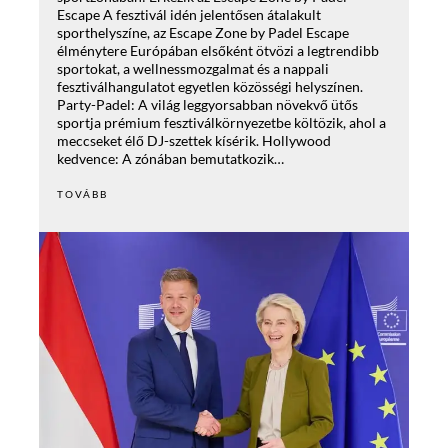
Escape A fesztivál idén jelentősen átalakult
sporthelyszíne, az Escape Zone by Padel Escape
élménytere Európában elsőként ötvözi a legtrendibb
sportokat, a wellnessmozgalmat és a nappali
fesztiválhangulatot egyetlen közösségi helyszínen.
Party-Padel: A világ leggyorsabban növekvő ütős
sportja prémium fesztiválkörnyezetbe költözik, ahol a
meccseket élő DJ-szettek kísérik. Hollywood
kedvence: A zónában bemutatkozik…
TOVÁBB