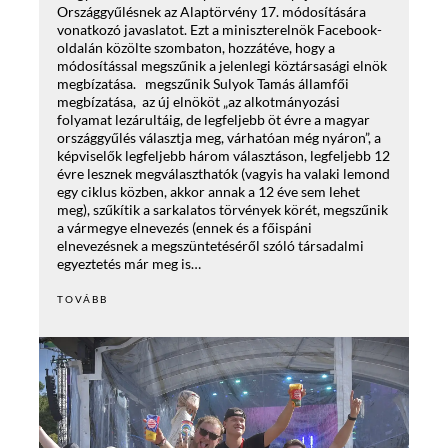
Országgyűlésnek az Alaptörvény 17. módosítására
vonatkozó javaslatot. Ezt a miniszterelnök Facebook-
oldalán közölte szombaton, hozzátéve, hogy a
módosítással megszűnik a jelenlegi köztársasági elnök
megbízatása. megszűnik Sulyok Tamás államfői
megbízatása, az új elnököt „az alkotmányozási
folyamat lezárultáig, de legfeljebb öt évre a magyar
országgyűlés választja meg, várhatóan még nyáron”, a
képviselők legfeljebb három választáson, legfeljebb 12
évre lesznek megválaszthatók (vagyis ha valaki lemond
egy ciklus közben, akkor annak a 12 éve sem lehet
meg), szűkítik a sarkalatos törvények körét, megszűnik
a vármegye elnevezés (ennek és a főispáni
elnevezésnek a megszüntetéséről szóló társadalmi
egyeztetés már meg is…
TOVÁBB