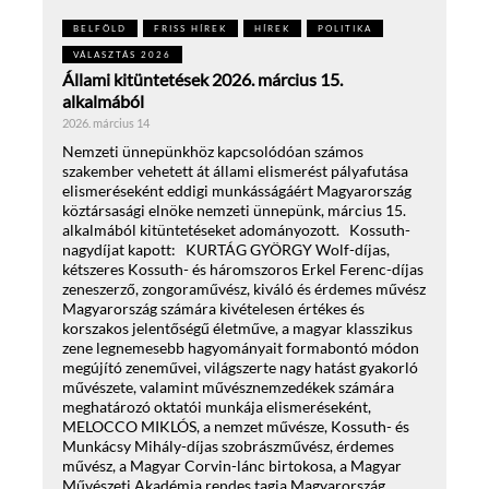
BELFÖLD
FRISS HÍREK
HÍREK
POLITIKA
VÁLASZTÁS 2026
Állami kitüntetések 2026. március 15.
alkalmából
2026. március 14
Nemzeti ünnepünkhöz kapcsolódóan számos
szakember vehetett át állami elismerést pályafutása
elismeréseként eddigi munkásságáért Magyarország
köztársasági elnöke nemzeti ünnepünk, március 15.
alkalmából kitüntetéseket adományozott. Kossuth-
nagydíjat kapott: KURTÁG GYÖRGY Wolf-díjas,
kétszeres Kossuth- és háromszoros Erkel Ferenc-díjas
zeneszerző, zongoraművész, kiváló és érdemes művész
Magyarország számára kivételesen értékes és
korszakos jelentőségű életműve, a magyar klasszikus
zene legnemesebb hagyományait formabontó módon
megújító zeneművei, világszerte nagy hatást gyakorló
művészete, valamint művésznemzedékek számára
meghatározó oktatói munkája elismeréseként,
MELOCCO MIKLÓS, a nemzet művésze, Kossuth- és
Munkácsy Mihály-díjas szobrászművész, érdemes
művész, a Magyar Corvin-lánc birtokosa, a Magyar
Művészeti Akadémia rendes tagja Magyarország