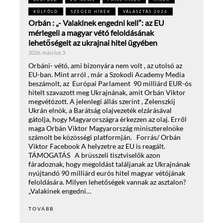
KÜLFÖLD
SZEGED HÍREK
VÁLASZTÁS 2026
Orbán : „- Valakinek engedni kell”: az EU
mérlegeli a magyar vétó feloldásának
lehetőségeit az ukrajnai hitel ügyében
2026. március 3
Orbáni- vétó, ami bizonyára nem volt , az utolsó az
EU-ban. Mint arról , már a Szokodi Academy Media
beszámolt, az Európai Parlament 90 milliárd EUR-ós
hitelt szavazott meg Ukrajnának, amit Orbán Viktor
megvétózott. A jelenlegi állás szerint , Zelenszkij
Ukrán elnök, a Barátság olajvezeték elzárásával
gátolja, hogy Magyarországra érkezzen az olaj. Erről
maga Orbán Viktor Magyarország miniszterelnöke
számolt be közösségi platformján. Forrás/ Orbán
Viktor Facebook A helyzetre az EU is reagált.
TÁMOGATÁS A brüsszeli tisztviselők azon
fáradoznak, hogy megoldást találjanak az Ukrajnának
nyújtandó 90 milliárd eurós hitel magyar vétójának
feloldására. Milyen lehetőségek vannak az asztalon?
„Valakinek engedni…
TOVÁBB