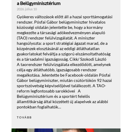
a Belügyminisztérium
2026. július 10
Gyökeres változások előtt áll a hazai sporttámogatási
rendszer. Pósfai Gábor belügyminiszter hivatalos
közösségi oldalán jelentette be, hogy a kormány
megkezdte a társasági adókedvezményen alapuló
(TAO) rendszer felülvizsgálatát. A miniszter
hangsúlyozta: a sport stratégiai ágazat marad, de a
közpénzek elosztásánál az eddigi átláthatatlan
gyakorlatokat felváltja a szigorú elszámoltathatóság
és a társadalmi igazságosság. Cikk/ Szokodi László
A taorendszer felülvizsgálata elkezdődött, amelynek
célja egy átláthatóbb, igazságosabb rendszer
megalkotása. Jelentette be Facebook-oldalán Pósfai
Gábor belügyminiszter, miután csütörtökön 92 hazai
sportszövetség képviselőjével találkozott. A TAO-
reform legfontosabb sarokkövei A
Belügyminisztérium és a sportért felelős
államtitkárság által közzétett új alapelvek az alábbi
pontokban foglalhatók…
TOVÁBB