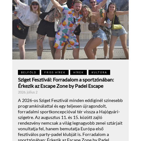
BELFÖLD
FRISS HÍREK
HÍREK
KULTÚRA
Sziget Fesztivál: Forradalom a sportzónában:
Érkezik az Escape Zone by Padel Escape
2026. július 2
A 2026-os Sziget Fesztivál minden eddiginél színesebb
programkínálattal és egy teljesen újragondolt,
forradalmi sportkoncepcióval tér vissza a Hajógyári-
szigetre. Az augusztus 11. és 15. között zajló
rendezvény nemcsak a világ legnagyobb zenei sztárjait
vonultatja fel, hanem bemutatja Európa első
fesztiválos party-padel klubját is. Forradalom a
sportzónában: Érkezik az Escape Zone by Padel