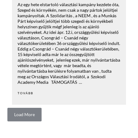
Az egy hete elstartoló választási kampány kezdete óta,
Szeged és környékén, nem csak a nagy pártok jelöltjei
kampányoltak. A Szolidaritás , a NEEM , és a Munkás
Párt képviselő jelöltjei több szegedi és környékbeli
helyszínen gyűjtik mégf jelenleg is az ajánló
szelvényeket. Az idei ápr. 12.i, országgyűlési képviselő
választáson, Csongrád – Csanád négy
választókerületében 36 országgyűlési képviselő indult.
Eddig a Csongrád – Csanád négy választókerületében,
15 képviselő adta már le az összegyűjtött
ajánlószelvényeket, jelenleg ezek, már nyilvántartásba
vétele megtörtént, vagy már beadta, és
nyilvántartásba kerülésre folyamatban van , tudta
meg az Országos Választási Irodától, a Szokodi
Academy Media TÁMOGATÁS …
TOVÁBB
Load More