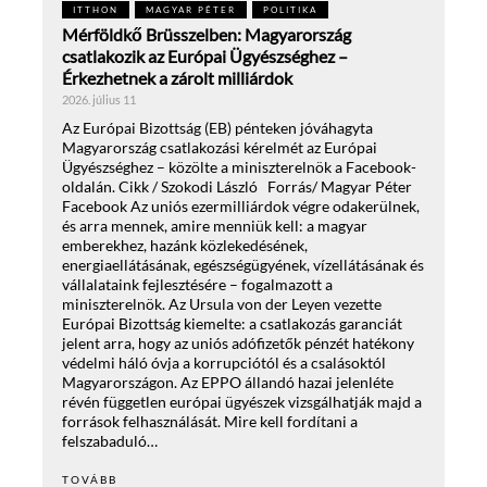
ITTHON
MAGYAR PÉTER
POLITIKA
Mérföldkő Brüsszelben: Magyarország
csatlakozik az Európai Ügyészséghez –
Érkezhetnek a zárolt milliárdok
2026. július 11
Az Európai Bizottság (EB) pénteken jóváhagyta
Magyarország csatlakozási kérelmét az Európai
Ügyészséghez – közölte a miniszterelnök a Facebook-
oldalán. Cikk / Szokodi László Forrás/ Magyar Péter
Facebook Az uniós ezermilliárdok végre odakerülnek,
és arra mennek, amire menniük kell: a magyar
emberekhez, hazánk közlekedésének,
energiaellátásának, egészségügyének, vízellátásának és
vállalataink fejlesztésére – fogalmazott a
miniszterelnök. Az Ursula von der Leyen vezette
Európai Bizottság kiemelte: a csatlakozás garanciát
jelent arra, hogy az uniós adófizetők pénzét hatékony
védelmi háló óvja a korrupciótól és a csalásoktól
Magyarországon. Az EPPO állandó hazai jelenléte
révén független európai ügyészek vizsgálhatják majd a
források felhasználását. Mire kell fordítani a
felszabaduló…
TOVÁBB