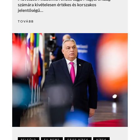
számára kivételesen értékes és korszakos
jelentőségű…
TOVÁBB
BELFÖLD
EU NEWS
FRISS HÍREK
HÍREK