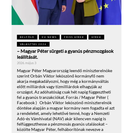
BELFÖLD
EU NEWS
FRISS HÍREK
HÍREK
VÁLASZTÁS 2026
– Magyar Péter sürgeti a gyanús pénzmozgások
leállítását.
2026. május 3
Magyar Péter Magyarország leendő miniszterelnöke
szerint Orbán Viktor leköszönő kormányfő nem
akarja megakadályozni, hogy még a kormányváltás
előtt milliárdok vagy tízmilliárdok elhagyják az
országot. Az adóhatóság csak hét napig függesztheti
fel a gyanús tranzakciókat. Forrás / Magyar Péter (
Facebook ) Orbán Viktor leköszönő miniszterelnök
döntése alapján a magyar kormány nem fogadta el azt
a rendeletet, amely lehetővé tenné, hogy a Nemzeti
Adó-és Vámhivatal (NAV) akár kilencven napig is
felfüggeszthesse a pénzmosás gyanús utalásokat –
közölte Magyar Péter, felháborítónak nevezve a