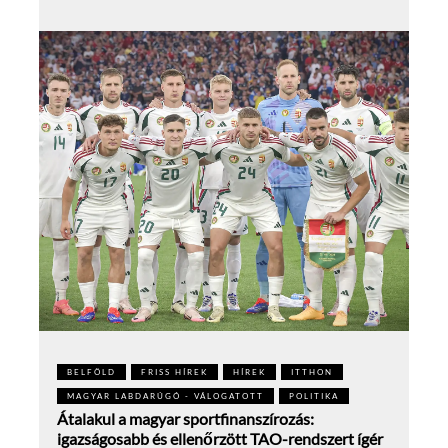
BELFÖLD
FRISS HÍREK
HÍREK
ITTHON
MAGYAR LABDARÚGÓ - VÁLOGATOTT
POLITIKA
Átalakul a magyar sportfinanszírozás:
igazságosabb és ellenőrzött TAO-rendszert ígér