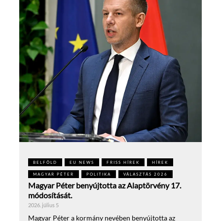
BELFÖLD
EU NEWS
FRISS HÍREK
HÍREK
MAGYAR PÉTER
POLITIKA
VÁLASZTÁS 2026
Magyar Péter benyújtotta az Alaptörvény 17.
módosítását.
2026. július 5
Magyar Péter a kormány nevében benyújtotta az