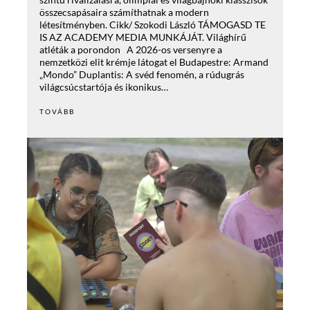
összecsapásaira számíthatnak a modern
létesítményben. Cikk/ Szokodi László TÁMOGASD TE
IS AZ ACADEMY MEDIA MUNKÁJÁT. Világhírű
atléták a porondon A 2026-os versenyre a
nemzetközi elit krémje látogat el Budapestre: Armand
„Mondo” Duplantis: A svéd fenomén, a rúdugrás
világcsúcstartója és ikonikus…
TOVÁBB