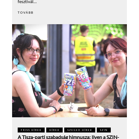
fesztivál…
TOVÁBB
FRISS HÍREK
HÍREK
SZEGED HÍREK
SZIN
A Tisza-parti szabadság himnusza: Ilyen a SZIN-