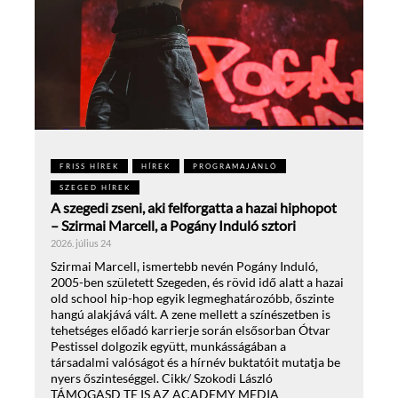
FRISS HÍREK
HÍREK
PROGRAMAJÁNLÓ
SZEGED HÍREK
A szegedi zseni, aki felforgatta a hazai hiphopot
– Szirmai Marcell, a Pogány Induló sztori
2026. július 24
Szirmai Marcell, ismertebb nevén Pogány Induló,
2005-ben született Szegeden, és rövid idő alatt a hazai
old school hip-hop egyik legmeghatározóbb, őszinte
hangú alakjává vált. A zene mellett a színészetben is
tehetséges előadó karrierje során elsősorban Ótvar
Pestissel dolgozik együtt, munkásságában a
társadalmi valóságot és a hírnév buktatóit mutatja be
nyers őszinteséggel. Cikk/ Szokodi László
TÁMOGASD TE IS AZ ACADEMY MEDIA