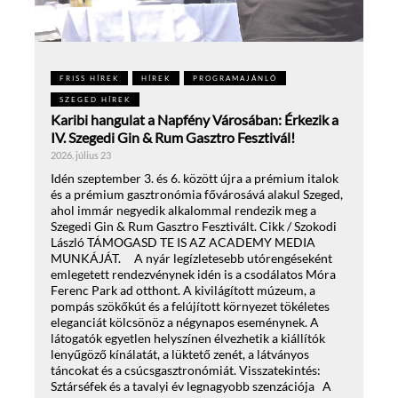
FRISS HÍREK
HÍREK
PROGRAMAJÁNLÓ
SZEGED HÍREK
Karibi hangulat a Napfény Városában: Érkezik a
IV. Szegedi Gin & Rum Gasztro Fesztivál!
2026. július 23
Idén szeptember 3. és 6. között újra a prémium italok
és a prémium gasztronómia fővárosává alakul Szeged,
ahol immár negyedik alkalommal rendezik meg a
Szegedi Gin & Rum Gasztro Fesztivált. Cikk / Szokodi
László TÁMOGASD TE IS AZ ACADEMY MEDIA
MUNKÁJÁT. A nyár legízletesebb utórengéseként
emlegetett rendezvénynek idén is a csodálatos Móra
Ferenc Park ad otthont. A kivilágított múzeum, a
pompás szökőkút és a felújított környezet tökéletes
eleganciát kölcsönöz a négynapos eseménynek. A
látogatók egyetlen helyszínen élvezhetik a kiállítók
lenyűgöző kínálatát, a lüktető zenét, a látványos
táncokat és a csúcsgasztronómiát. Visszatekintés:
Sztárséfek és a tavalyi év legnagyobb szenzációja A