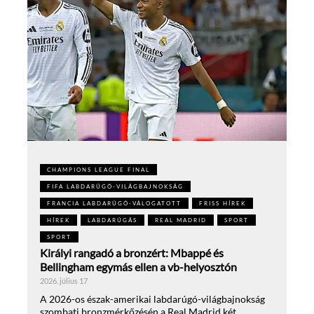
CHAMPIONS LEAGUE FINAL
FIFA LABDARÚGÓ-VILÁGBAJNOKSÁG
FRANCIA LABDARÚGÓ-VÁLOGATOTT
FRISS HÍREK
HÍREK
LABDARÚGÁS
REAL MADRID
SPORT
SPORT
Királyi rangadó a bronzért: Mbappé és
Bellingham egymás ellen a vb-helyosztón
2026. július 17
A 2026-os észak-amerikai labdarúgó-világbajnokság
szombati bronzmérkőzésén a Real Madrid két