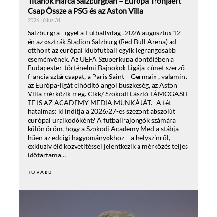
Titánok Harca Salzburgban – Európa Trónjáért
Csap Össze a PSG és az Aston Villa
2026. július 31
Salzburgra Figyel a Futballvilág . 2026 augusztus 12-
én az osztrák Stadion Salzburg (Red Bull Arena) ad
otthont az európai klubfutball egyik legrangosabb
eseményének. Az UEFA Szuperkupa döntőjében a
Budapesten történelmi Bajnokok Ligája-címet szerző
francia sztárcsapat, a Paris Saint – Germain , valamint
az Európa-ligát elhódító angol büszkeség, az Aston
Villa mérkőzik meg. Cikk/ Szokodi László TÁMOGASD
TE IS AZ ACADEMY MEDIA MUNKÁJÁT. A tét
hatalmas: ki indítja a 2026/27-es szezont abszolút
európai uralkodóként? A futballrajongók számára
külön öröm, hogy a Szokodi Academy Media stábja –
hűen az eddigi hagyományokhoz – a helyszínről,
exkluzív élő közvetítéssel jelentkezik a mérkőzés teljes
időtartama…
TOVÁBB