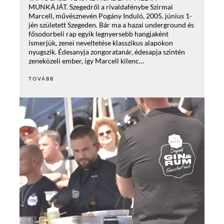
MUNKÁJÁT. Szegedről a rivaldafénybe Szirmai
Marcell, művésznevén Pogány Induló, 2005. június 1-
jén született Szegeden. Bár ma a hazai underground és
fősodorbeli rap egyik legnyersebb hangjaként
ismerjük, zenei neveltetése klasszikus alapokon
nyugszik. Édesanyja zongoratanár, édesapja szintén
zeneközeli ember, így Marcell kilenc…
TOVÁBB