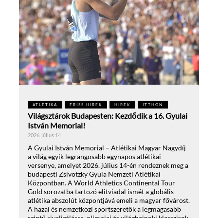
ATLÉTIKA
FRISS HÍREK
HÍREK
ITTHON
Világsztárok Budapesten: Kezdődik a 16. Gyulai
István Memorial!
2026. július 14
A Gyulai István Memorial – Atlétikai Magyar Nagydíj
a világ egyik legrangosabb egynapos atlétikai
versenye, amelyet 2026. július 14-én rendeznek meg a
budapesti Zsivotzky Gyula Nemzeti Atlétikai
Központban. A World Athletics Continental Tour
Gold sorozatba tartozó elitviadal ismét a globális
atlétika abszolút központjává emeli a magyar fővárost.
A hazai és nemzetközi sportszeretők a legmagasabb
szintű rivalizálásra, olimpiai és világbajnoki klasszisok