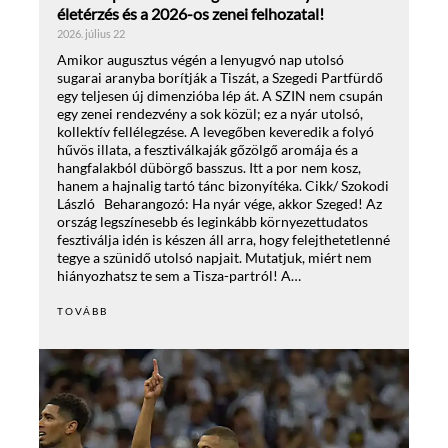
életérzés és a 2026-os zenei felhozatal!
2026. július 22
Amikor augusztus végén a lenyugvó nap utolsó
sugarai aranyba borítják a Tiszát, a Szegedi Partfürdő
egy teljesen új dimenzióba lép át. A SZIN nem csupán
egy zenei rendezvény a sok közül; ez a nyár utolsó,
kollektív fellélegzése. A levegőben keveredik a folyó
hűvös illata, a fesztiválkaják gőzölgő aromája és a
hangfalakból dübörgő basszus. Itt a por nem kosz,
hanem a hajnalig tartó tánc bizonyítéka. Cikk/ Szokodi
László Beharangozó: Ha nyár vége, akkor Szeged! Az
ország legszínesebb és leginkább környezettudatos
fesztiválja idén is készen áll arra, hogy felejthetetlenné
tegye a szünidő utolsó napjait. Mutatjuk, miért nem
hiányozhatsz te sem a Tisza-partról! A…
TOVÁBB