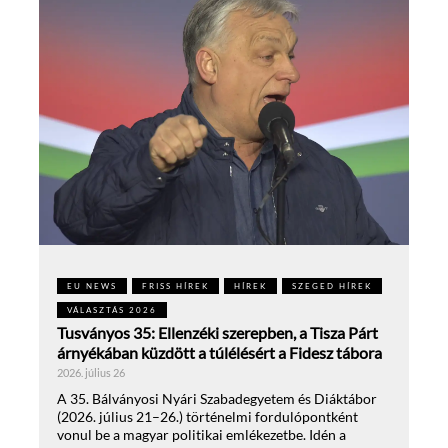
EU NEWS
FRISS HÍREK
HÍREK
SZEGED HÍREK
VÁLASZTÁS 2026
Tusványos 35: Ellenzéki szerepben, a Tisza Párt
árnyékában küzdött a túlélésért a Fidesz tábora
2026. július 26
A 35. Bálványosi Nyári Szabadegyetem és Diáktábor
(2026. július 21–26.) történelmi fordulópontként
vonul be a magyar politikai emlékezetbe. Idén a