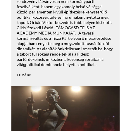
rendezvény látványosan nem kormánypárti
fesztiválként, hanem egy komoly belső válsággal
küzdő, parlamenten kívüli építkezésre kényszerülő
politikai közösség túlélési fórumaként nyitotta meg
kapuit. Orbán Viktor beszéde is több helyen kisiklott.
Cikk/ Szokodi László TÁMOGASD TE IS AZ
ACADEMY MEDIA MUNKÁJÁT. A tavaszi
kormányváltás és a Tisza Párt elsöprő megerősödése
alapjaiban rengette meg a megszokott tusnádfürdői
dinamikát. Az alapítók önkritikusan ismerték be, hogy
a tábort túl sokáig rendeltek alá a Fidesz
pártérdekeinek, miközben a közönség soraiban a
világpolitikai dominancia helyett a politikai…
TOVÁBB