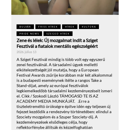
BULVÁR
FRISS HÍREK
HÍREK
KULTÚRA
PRIDE NEWS
SZEGED HÍREK
Zene és lélek: Új mozgalmat indít a Sziget
Fesztivál a fiatalok mentális egészségéért
2026. július 13
A Sziget Fesztivál mindig is több volt egy egyszerű
zenei fesztiválnál. A társadalmi ügyek melletti
elkötelezettségét jól mutatja, hogy a European
Festival Awards zsűrije korábban már két alkalommal
is a budapesti eseménynek ítélte a rangos Take a
Stand-díjat, amely az európai fesztiválok
legkiemelkedőbb társadalmi kezdeményezéseit ismeri
el. Cikk / Szokodi László TÁMOGASD TE IS AZ
ACADEMY MEDIA MUNKÁJÁT. .Erre a
tiszteletreméltó örökségre építve idén egy teljesen új
fejezet kezdődik a rendezvény történetében: elindul a
Szociety mozgalom és a Szuper Szociety-díj. A
kezdeményezések elsődleges célja, hogy
reflektorfénybe állítsák és kézzelfoghatóan