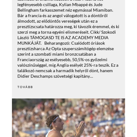
legfényesebb csillaga, Kylian Mbappé és Jude
Bellingham farkasszemet néz egymással Miamiban.
Bár a francia és az angol válogatott is a döntőről
álmodott, az elődöntős vereségek után ez a
presztízscsata határozza meg, ki távozik éremmel, és ki
szerzi meg a torna egyéni elismeréseit. Cikk/ Szokodi
László TÁMOGASD TE IS AZ ACADEMY MEDIA
MUNKÁJÁT. Beharangozó: Csalódott óriások
presztízsharca Az Opta szuperszámítógép elemzése
szerint a szombati miami bronzcsatában a
Franciaország az esélyesebb, 50,5%-os győzelmi
valószínűséggel, míg Anglia esélyét 25%-ra teszik. Ez a
találkozó nemcsak a harmadik helyről dönt, hanem
Didier Deschamps szövetségi kapitány…
TOVÁBB