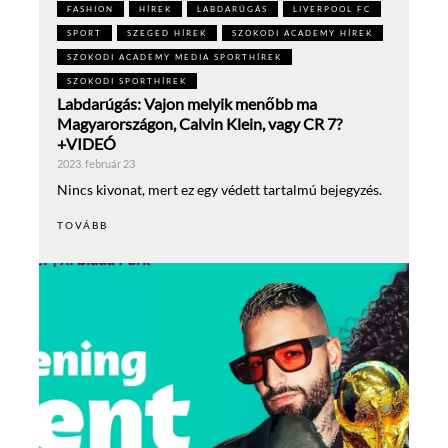
FASHION
HÍREK
LABDARÚGÁS
LIVERPOOL FC
SPORT
SZEGED HÍREK
SZOKODI ACADEMY HÍREK
SZOKODI ACADEMY MEDIA SPORTHÍREK
SZOKODI SPORTHÍREK
Labdarúgás: Vajon melyik menőbb ma
Magyarországon, Calvin Klein, vagy CR 7?
+VIDEÓ
2023. február 23
Nincs kivonat, mert ez egy védett tartalmú bejegyzés.
TOVÁBB