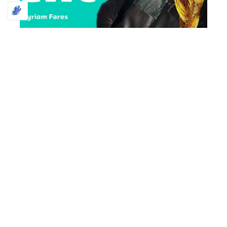
BULVÁR
CELEBEK
FASHION
FIFA KATAR LABDARÚGÓ-VILÁGBAJNOKSÁG
FIFA LABDARÚGÓ-VILÁGBAJNOKSÁG
HÍREK
INTERJÚK
LABDARÚGÁS
SPORT
SZEGED HÍREK
SZOKODI ACADEMY HÍREK
SZOKODI ACADEMY MEDIA
SZOKODI ACADEMY MEDIA SPORTHÍREK
SZOKODI SPORTHÍREK
SZPONZORÁCIÓK
FIFA VB: – HOPP! – Sean Paul, Maluma és
Myriam Fares koncert a katari vb-n!+ VIDEÓ
2022. november 17
FIFA LABDARÚGÓ-VILÁGBAJNOKSÁG 2022 KATAR
OLYMP, Premier Outlet Budapest FIFA A katari