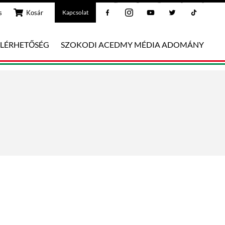
Facebook
Instagram
Youtube
Twitter
Tiktok
s
Kosár
Kapcsolat
ELÉRHETŐSÉG
SZOKODI ACEDMY MÉDIA ADOMÁNY