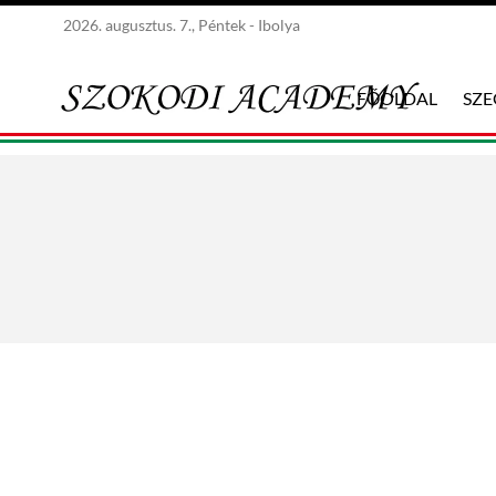
2026. augusztus. 7., Péntek - Ibolya
FŐOLDAL
SZ