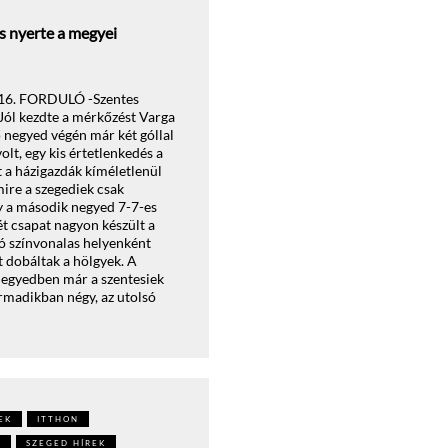
es nyerte a megyei
16. FORDULÓ -Szentes
Jól kezdte a mérkőzést Varga
ő negyed végén már két góllal
lt, egy kis értetlenkedés a
t a házigazdák kíméletlenül
amire a szegediek csak
y a második negyed 7-7-es
ét csapat nagyon készült a
ó színvonalas helyenként
 dobáltak a hölgyek. A
 negyedben már a szentesiek
rmadikban négy, az utolsó
EK
ITTHON
T
SZEGED HÍREK