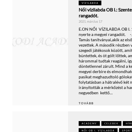
VÍZILABDA
Női vízilabda OB I.: Szent
rangadót.
2021. március 17
E.ON NŐI VÍZILABDA OB I. 
nyerte a megyei rangadót. -
Tamás tanítványai,akik az els
vezettek. A második részben vo
szegedi játékosok között, ami
büntettek, és öt gólt lőttek, 
hárommal tudtak reagálni, íg
döntetlennel zárult. Mind a k
megyei derbire és elmondhat
pasikat meghazudtoló gólokat
folytatásban a hátralévő két
irányították a mérkőzést a ha
negyedben kettő…
TOVÁBB
ACADEMY
CELEBEK
HÍR
NŐI OB I. VÍZILABDA
SPOR