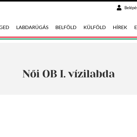
Belépé
EGED
LABDARÚGÁS
BELFÖLD
KÜLFÖLD
HÍREK
Női OB I. vízilabda