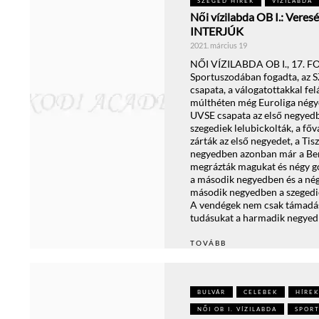
SZEGED HÍREK
VÍZILABDA
Női vízilabda OB I.: Vere
INTERJÚK
2021. március 19
NŐI VÍZILABDA OB I., 17. F
Sportuszodában fogadta, az S
csapata, a válogatottakkal fe
múlthéten még Euroliga négy
UVSE csapata az első negyedb
szegediek lelubickolták, a főv
zárták az első negyedet, a Tis
negyedben azonban már a Ben
megrázták magukat és négy gól
a második negyedben és a nég
második negyedben a szegedie
A vendégek nem csak támadá
tudásukat a harmadik negyed
TOVÁBB
BULVÁR
CELEBEK
HÍREK
NŐI OB I. VÍZILABDA
SPOR