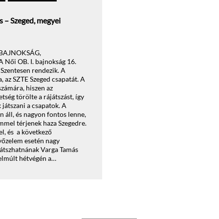
es – Szeged, megyei
. BAJNOKSÁG,
ői OB. I. bajnokság 16.
 Szentesen rendezik. A
, az SZTE Szeged csapatát. A
számára, hiszen az
tség törölte a rájátszást, így
 játszani a csapatok. A
n áll, és nagyon fontos lenne,
mmel térjenek haza Szegedre.
l, és a következő
győzelem esetén nagy
 játszhatnának Varga Tamás
 elmúlt hétvégén a…