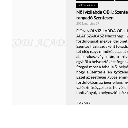
VÍZILABDA
Női vízilabda OB I.: Szent
rangadó Szentesen.
2021. március 17
E.ON NŐI VÍZILABDA OB. I
ALAPSZAKASZ Meccsnap! A N
fordulójának megyei derbijét
Szentes házigazdaként fogadja
tét elég nagy mindkét csapat 
alapszakasz vége után, a szöve
egyből a helyosztókért fognak
Szeged most a tabella 5. helyé
hogy a Szentes ellen győzele
Ezzel az esetleges győzelemme
fordulókban az Eger elleni, 
valószínűséggel az 5. helyért
tanítványai, a helyosztón. Az
TOVÁBB