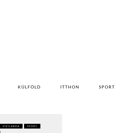
KÜLFÖLD
ITTHON
SPORT
I. VÍZILABDA
SPORT