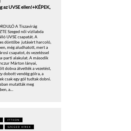
ség az UVSE ellen!+KÉPEK,
ORDULÓ A Tiszavirág
ZTE Szeged női vízilabda
lálló UVSE csapatát. A
es döntőbe jutásért harcoló,
en, még aludhatott, mert a
árosi csapatot, és vezetéssel
za-parti alakulat. A második
czur Márton lányai,
t dobva átvették a vezetést,
y dobott vendég gólra, a
k csak egy gól tudtak dobni.
sban mutatták meg
ben, a…
ITTHON
T
SZEGED HÍREK