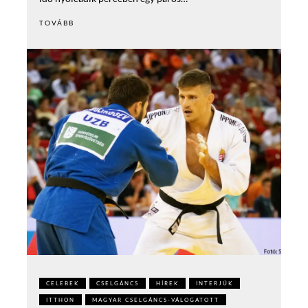
TOVÁBB
CELEBEK
CSELGÁNCS
HÍREK
INTERJÚK
ITTHON
MAGYAR CSELGÁNCS-VÁLOGATOTT