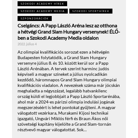
SZOKODI ACADEMY HÍREK
SZOKODI ACADEMY MEDIA
SZOKODI SPORTHÍREK
SZPONZORÁCIÓK
Cselgáncs: A Papp László Aréna lesz az otthona
a hétvégi Grand Slam Hungary versenynek! ÉLŐ-
ben a Szokodi Academy Media oldalon
2022. július 4
Az olimpiai kvalifikációs sorozat ezen a hétvégén
Budapesten folytatódik, a Grand Slam Hungary
versenyre július 8. és 10. között kerül sor a Papp
László Arénában. A tervek szerint harminc judós
képviseli a magyar színeket a július nyolcadikán
kezdődő, háromnapos Grand Slam Hungary olimpiai
kvalifikációs viadalon. A nevezések száma már jócskán
meghaladta a négyszázat, legalább hatvankilenc
ország küldi el legjobbjait a Papp László Sportarénába,
ahol már a 2024-es párizsi olimpia indulási jogának
megszerzéséért is lehet pontokat gyűjteni. A magyar
válogatott vezérkara, Murakami Kijosi technikai
igazgató, Ungvári Miklós férfi és Braun Ákos női
szövetségi kapitány kijelölte a Grand Slam-tornán
résztvevő magyar válogatottat. Sok…