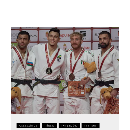
CSELGÁNCS
HÍREK
INTERJÚK
ITTHON