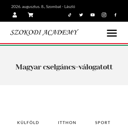
2026. augusztus. 8., Szombat - László
Tiktok
Twitter
Youtube
Instagram
Facebook
Belépés
Kosár
Magyar cselgáncs-válogatott
KÜLFÖLD
ITTHON
SPORT