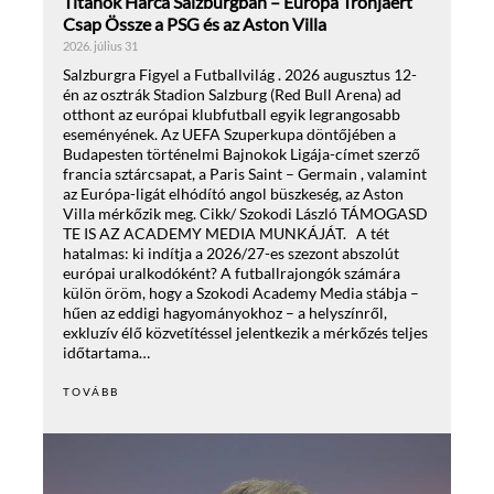
Titánok Harca Salzburgban – Európa Trónjáért
Csap Össze a PSG és az Aston Villa
2026. július 31
Salzburgra Figyel a Futballvilág . 2026 augusztus 12-
én az osztrák Stadion Salzburg (Red Bull Arena) ad
otthont az európai klubfutball egyik legrangosabb
eseményének. Az UEFA Szuperkupa döntőjében a
Budapesten történelmi Bajnokok Ligája-címet szerző
francia sztárcsapat, a Paris Saint – Germain , valamint
az Európa-ligát elhódító angol büszkeség, az Aston
Villa mérkőzik meg. Cikk/ Szokodi László TÁMOGASD
TE IS AZ ACADEMY MEDIA MUNKÁJÁT. A tét
hatalmas: ki indítja a 2026/27-es szezont abszolút
európai uralkodóként? A futballrajongók számára
külön öröm, hogy a Szokodi Academy Media stábja –
hűen az eddigi hagyományokhoz – a helyszínről,
exkluzív élő közvetítéssel jelentkezik a mérkőzés teljes
időtartama…
TOVÁBB