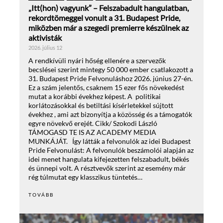
„Itt(hon) vagyunk” – Felszabadult hangulatban,
rekordtömeggel vonult a 31. Budapest Pride,
miközben már a szegedi premierre készülnek az
aktivisták
2026. július 12
A rendkívüli nyári hőség ellenére a szervezők
becslései szerint mintegy 50 000 ember csatlakozott a
31. Budapest Pride Felvonuláshoz 2026. június 27-én.
Ez a szám jelentős, csaknem 15 ezer fős növekedést
mutat a korábbi évekhez képest. A politikai
korlátozásokkal és betiltási kísérletekkel sújtott
évekhez , ami azt bizonyítja a közösség és a támogatók
egyre növekvő erejét. Cikk/ Szokodi László
TÁMOGASD TE IS AZ ACADEMY MEDIA
MUNKÁJÁT. Így látták a felvonulók az idei Budapest
Pride Felvonulást: A felvonulók beszámolói alapján az
idei menet hangulata kifejezetten felszabadult, békés
és ünnepi volt. A résztvevők szerint az esemény már
rég túlmutat egy klasszikus tüntetés…
TOVÁBB