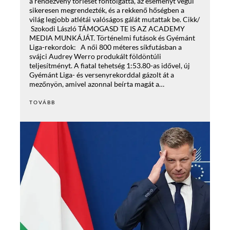
a rendezvény törlését fontolgatta, az eseményt végül
sikeresen megrendezték, és a rekkenő hőségben a
világ legjobb atlétái valóságos gálát mutattak be. Cikk/
Szokodi László TÁMOGASD TE IS AZ ACADEMY
MEDIA MUNKÁJÁT. Történelmi futások és Gyémánt
Liga-rekordok: A női 800 méteres síkfutásban a
svájci Audrey Werro produkált földöntúli
teljesítményt. A fiatal tehetség 1:53.80-as idővel, új
Gyémánt Liga- és versenyrekorddal gázolt át a
mezőnyön, amivel azonnal beírta magát a…
TOVÁBB