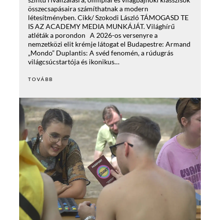
összecsapásaira számíthatnak a modern
létesítményben. Cikk/ Szokodi László TÁMOGASD TE
IS AZ ACADEMY MEDIA MUNKÁJÁT. Világhírű
atléták a porondon A 2026-os versenyre a
nemzetközi elit krémje látogat el Budapestre: Armand
„Mondo” Duplantis: A svéd fenomén, a rúdugrás
világcsúcstartója és ikonikus…
TOVÁBB