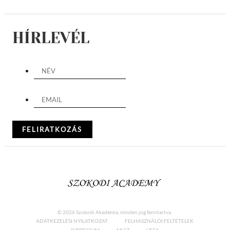
HÍRLEVÉL
© 2026 Szokodi Akadémia, minden jog fenntartva.
ADATKEZELÉSI NYILATKOZAT
FELHASZNÁLÓI FELTÉTELEK