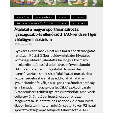
BELFÖLD
FRISS HÍREK
HÍREK
ITTHON
MAGYAR LABDARÚGÓ - VÁLOGATOTT
POLITIKA
Átalakul a magyar sportfinanszírozás:
igazságosabb és ellenőrzött TAO-rendszert ígér
a Belügyminisztérium
2026. július 10
Gyökeres változások előtt áll a hazai sporttámogatási
rendszer. Pósfai Gábor belügyminiszter hivatalos
közösségi oldalán jelentette be, hogy a kormány
megkezdte a társasági adókedvezményen alapuló
(TAO) rendszer felülvizsgálatát. A miniszter
hangsúlyozta: a sport stratégiai ágazat marad, de a
közpénzek elosztásánál az eddigi átláthatatlan
gyakorlatokat felváltja a szigorú elszámoltathatóság
és a társadalmi igazságosság. Cikk/ Szokodi László
A taorendszer felülvizsgálata elkezdődött, amelynek
célja egy átláthatóbb, igazságosabb rendszer
megalkotása. Jelentette be Facebook-oldalán Pósfai
Gábor belügyminiszter, miután csütörtökön 92 hazai
sportszövetség képviselőjével találkozott. A TAO-