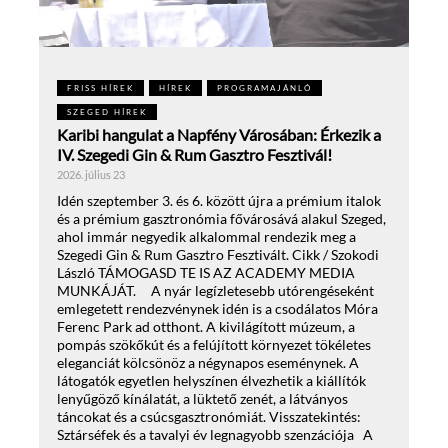
FRISS HÍREK
HÍREK
PROGRAMAJÁNLÓ
SZEGED HÍREK
Karibi hangulat a Napfény Városában: Érkezik a
IV. Szegedi Gin & Rum Gasztro Fesztivál!
2026. július 23
Idén szeptember 3. és 6. között újra a prémium italok
és a prémium gasztronómia fővárosává alakul Szeged,
ahol immár negyedik alkalommal rendezik meg a
Szegedi Gin & Rum Gasztro Fesztivált. Cikk / Szokodi
László TÁMOGASD TE IS AZ ACADEMY MEDIA
MUNKÁJÁT. A nyár legízletesebb utórengéseként
emlegetett rendezvénynek idén is a csodálatos Móra
Ferenc Park ad otthont. A kivilágított múzeum, a
pompás szökőkút és a felújított környezet tökéletes
eleganciát kölcsönöz a négynapos eseménynek. A
látogatók egyetlen helyszínen élvezhetik a kiállítók
lenyűgöző kínálatát, a lüktető zenét, a látványos
táncokat és a csúcsgasztronómiát. Visszatekintés:
Sztárséfek és a tavalyi év legnagyobb szenzációja A