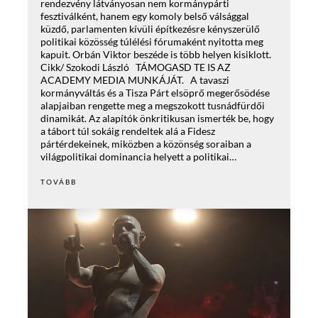
rendezvény látványosan nem kormánypárti
fesztiválként, hanem egy komoly belső válsággal
küzdő, parlamenten kívüli építkezésre kényszerülő
politikai közösség túlélési fórumaként nyitotta meg
kapuit. Orbán Viktor beszéde is több helyen kisiklott.
Cikk/ Szokodi László TÁMOGASD TE IS AZ
ACADEMY MEDIA MUNKÁJÁT. A tavaszi
kormányváltás és a Tisza Párt elsöprő megerősödése
alapjaiban rengette meg a megszokott tusnádfürdői
dinamikát. Az alapítók önkritikusan ismerték be, hogy
a tábort túl sokáig rendeltek alá a Fidesz
pártérdekeinek, miközben a közönség soraiban a
világpolitikai dominancia helyett a politikai…
TOVÁBB