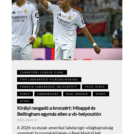
CHAMPIONS LEAGUE FINAL
FIFA LABDARÚGÓ-VILÁGBAJNOKSÁG
FRANCIA LABDARÚGÓ-VÁLOGATOTT
FRISS HÍREK
HÍREK
LABDARÚGÁS
REAL MADRID
SPORT
SPORT
Királyi rangadó a bronzért: Mbappé és
Bellingham egymás ellen a vb-helyosztón
2026. július 17
A 2026-os észak-amerikai labdarúgó-világbajnokság
szombati bronzmérkőzésén a Real Madrid két