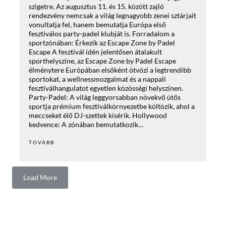
szigetre. Az augusztus 11. és 15. között zajló
rendezvény nemcsak a világ legnagyobb zenei sztárjait
vonultatja fel, hanem bemutatja Európa első
fesztiválos party-padel klubját is. Forradalom a
sportzónában: Érkezik az Escape Zone by Padel
Escape A fesztivál idén jelentősen átalakult
sporthelyszíne, az Escape Zone by Padel Escape
élménytere Európában elsőként ötvözi a legtrendibb
sportokat, a wellnessmozgalmat és a nappali
fesztiválhangulatot egyetlen közösségi helyszínen.
Party-Padel: A világ leggyorsabban növekvő ütős
sportja prémium fesztiválkörnyezetbe költözik, ahol a
meccseket élő DJ-szettek kísérik. Hollywood
kedvence: A zónában bemutatkozik…
TOVÁBB
Load More