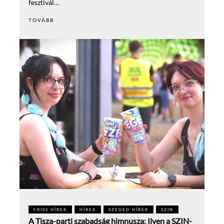
fesztivál…
TOVÁBB
FRISS HÍREK
HÍREK
SZEGED HÍREK
SZIN
A Tisza-parti szabadság himnusza: Ilyen a SZIN-