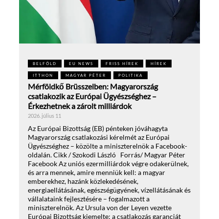
BELFÖLD
EU NEWS
FRISS HÍREK
HÍREK
ITTHON
MAGYAR PÉTER
POLITIKA
Mérföldkő Brüsszelben: Magyarország
csatlakozik az Európai Ügyészséghez –
Érkezhetnek a zárolt milliárdok
2026. július 11
Az Európai Bizottság (EB) pénteken jóváhagyta
Magyarország csatlakozási kérelmét az Európai
Ügyészséghez – közölte a miniszterelnök a Facebook-
oldalán. Cikk / Szokodi László Forrás/ Magyar Péter
Facebook Az uniós ezermilliárdok végre odakerülnek,
és arra mennek, amire menniük kell: a magyar
emberekhez, hazánk közlekedésének,
energiaellátásának, egészségügyének, vízellátásának és
vállalataink fejlesztésére – fogalmazott a
miniszterelnök. Az Ursula von der Leyen vezette
Európai Bizottság kiemelte: a csatlakozás garanciát