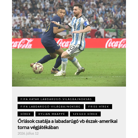
FIFA KATAR LABDARÚGÓ-VILÁGBAJNOKSÁG
FIFA LABDARÚGÓ-VILÁGBAJNOKSÁG
FRISS HÍREK
HÍREK
KYLIAN MBAPPÉ
SZEGED HÍREK
Óriások csatája a labadarúgó vb észak-amerikai
torna végjátékában
2026. július 12