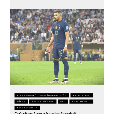
FIFA LABDARÚGÓ-VILÁGBAJNOKSÁG
FRISS HÍREK
HÍREK
KYLIAN MBAPPÉ
PSG
REAL MADRID
SZEGED HÍREK
Csúcsformában a francia válogatott