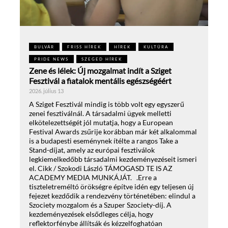
BULVÁR
FRISS HÍREK
HÍREK
KULTÚRA
PRIDE NEWS
SZEGED HÍREK
Zene és lélek: Új mozgalmat indít a Sziget
Fesztivál a fiatalok mentális egészségéért
2026. július 13
A Sziget Fesztivál mindig is több volt egy egyszerű
zenei fesztiválnál. A társadalmi ügyek melletti
elkötelezettségét jól mutatja, hogy a European
Festival Awards zsűrije korábban már két alkalommal
is a budapesti eseménynek ítélte a rangos Take a
Stand-díjat, amely az európai fesztiválok
legkiemelkedőbb társadalmi kezdeményezéseit ismeri
el. Cikk / Szokodi László TÁMOGASD TE IS AZ
ACADEMY MEDIA MUNKÁJÁT. .Erre a
tiszteletreméltó örökségre építve idén egy teljesen új
fejezet kezdődik a rendezvény történetében: elindul a
Szociety mozgalom és a Szuper Szociety-díj. A
kezdeményezések elsődleges célja, hogy
reflektorfénybe állítsák és kézzelfoghatóan