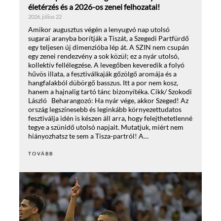
életérzés és a 2026-os zenei felhozatal!
2026. július 22
Amikor augusztus végén a lenyugvó nap utolsó
sugarai aranyba borítják a Tiszát, a Szegedi Partfürdő
egy teljesen új dimenzióba lép át. A SZIN nem csupán
egy zenei rendezvény a sok közül; ez a nyár utolsó,
kollektív fellélegzése. A levegőben keveredik a folyó
hűvös illata, a fesztiválkaják gőzölgő aromája és a
hangfalakból dübörgő basszus. Itt a por nem kosz,
hanem a hajnalig tartó tánc bizonyítéka. Cikk/ Szokodi
László Beharangozó: Ha nyár vége, akkor Szeged! Az
ország legszínesebb és leginkább környezettudatos
fesztiválja idén is készen áll arra, hogy felejthetetlenné
tegye a szünidő utolsó napjait. Mutatjuk, miért nem
hiányozhatsz te sem a Tisza-partról! A…
TOVÁBB