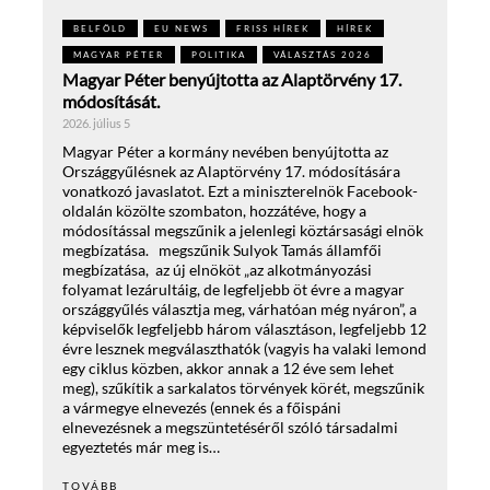
BELFÖLD
EU NEWS
FRISS HÍREK
HÍREK
MAGYAR PÉTER
POLITIKA
VÁLASZTÁS 2026
Magyar Péter benyújtotta az Alaptörvény 17.
módosítását.
2026. július 5
Magyar Péter a kormány nevében benyújtotta az
Országgyűlésnek az Alaptörvény 17. módosítására
vonatkozó javaslatot. Ezt a miniszterelnök Facebook-
oldalán közölte szombaton, hozzátéve, hogy a
módosítással megszűnik a jelenlegi köztársasági elnök
megbízatása. megszűnik Sulyok Tamás államfői
megbízatása, az új elnököt „az alkotmányozási
folyamat lezárultáig, de legfeljebb öt évre a magyar
országgyűlés választja meg, várhatóan még nyáron”, a
képviselők legfeljebb három választáson, legfeljebb 12
évre lesznek megválaszthatók (vagyis ha valaki lemond
egy ciklus közben, akkor annak a 12 éve sem lehet
meg), szűkítik a sarkalatos törvények körét, megszűnik
a vármegye elnevezés (ennek és a főispáni
elnevezésnek a megszüntetéséről szóló társadalmi
egyeztetés már meg is…
TOVÁBB