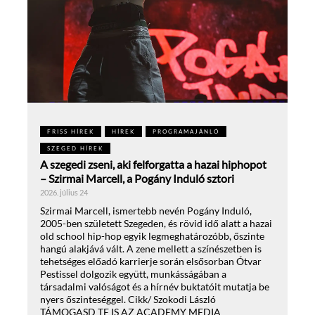
FRISS HÍREK
HÍREK
PROGRAMAJÁNLÓ
SZEGED HÍREK
A szegedi zseni, aki felforgatta a hazai hiphopot
– Szirmai Marcell, a Pogány Induló sztori
2026. július 24
Szirmai Marcell, ismertebb nevén Pogány Induló,
2005-ben született Szegeden, és rövid idő alatt a hazai
old school hip-hop egyik legmeghatározóbb, őszinte
hangú alakjává vált. A zene mellett a színészetben is
tehetséges előadó karrierje során elsősorban Ótvar
Pestissel dolgozik együtt, munkásságában a
társadalmi valóságot és a hírnév buktatóit mutatja be
nyers őszinteséggel. Cikk/ Szokodi László
TÁMOGASD TE IS AZ ACADEMY MEDIA