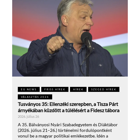
EU NEWS
FRISS HÍREK
HÍREK
SZEGED HÍREK
VÁLASZTÁS 2026
Tusványos 35: Ellenzéki szerepben, a Tisza Párt
árnyékában küzdött a túlélésért a Fidesz tábora
2026. július 26
A 35. Bálványosi Nyári Szabadegyetem és Diáktábor
(2026. július 21–26.) történelmi fordulópontként
vonul be a magyar politikai emlékezetbe. Idén a