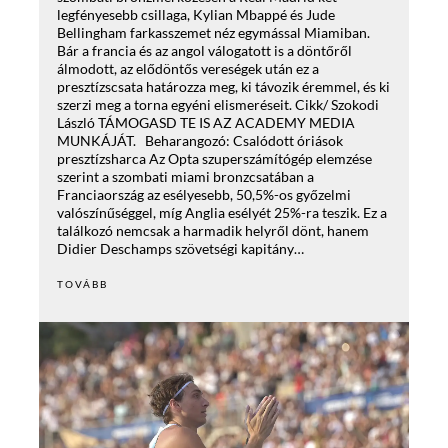
legfényesebb csillaga, Kylian Mbappé és Jude
Bellingham farkasszemet néz egymással Miamiban.
Bár a francia és az angol válogatott is a döntőről
álmodott, az elődöntős vereségek után ez a
presztízscsata határozza meg, ki távozik éremmel, és ki
szerzi meg a torna egyéni elismeréseit. Cikk/ Szokodi
László TÁMOGASD TE IS AZ ACADEMY MEDIA
MUNKÁJÁT. Beharangozó: Csalódott óriások
presztízsharca Az Opta szuperszámítógép elemzése
szerint a szombati miami bronzcsatában a
Franciaország az esélyesebb, 50,5%-os győzelmi
valószínűséggel, míg Anglia esélyét 25%-ra teszik. Ez a
találkozó nemcsak a harmadik helyről dönt, hanem
Didier Deschamps szövetségi kapitány…
TOVÁBB