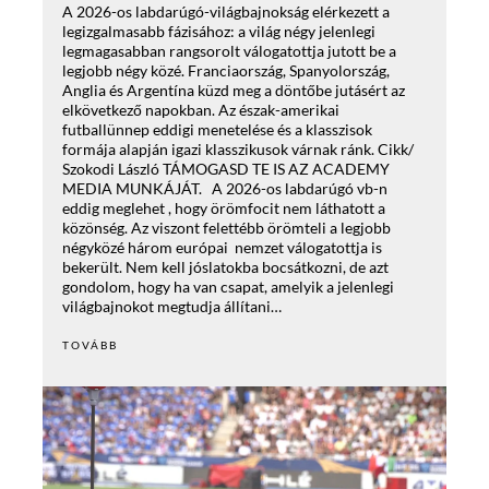
A 2026-os labdarúgó-világbajnokság elérkezett a
legizgalmasabb fázisához: a világ négy jelenlegi
legmagasabban rangsorolt válogatottja jutott be a
legjobb négy közé. Franciaország, Spanyolország,
Anglia és Argentína küzd meg a döntőbe jutásért az
elkövetkező napokban. Az észak-amerikai
futballünnep eddigi menetelése és a klasszisok
formája alapján igazi klasszikusok várnak ránk. Cikk/
Szokodi László TÁMOGASD TE IS AZ ACADEMY
MEDIA MUNKÁJÁT. A 2026-os labdarúgó vb-n
eddig meglehet , hogy örömfocit nem láthatott a
közönség. Az viszont felettébb örömteli a legjobb
négyközé három európai nemzet válogatottja is
bekerült. Nem kell jóslatokba bocsátkozni, de azt
gondolom, hogy ha van csapat, amelyik a jelenlegi
világbajnokot megtudja állítani…
TOVÁBB