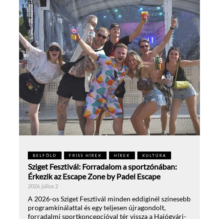
BELFÖLD
FRISS HÍREK
HÍREK
KULTÚRA
Sziget Fesztivál: Forradalom a sportzónában:
Érkezik az Escape Zone by Padel Escape
2026. július 2
A 2026-os Sziget Fesztivál minden eddiginél színesebb
programkínálattal és egy teljesen újragondolt,
forradalmi sportkoncepcióval tér vissza a Hajógyári-