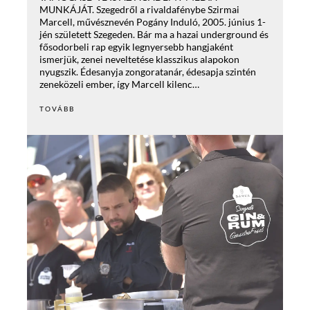
MUNKÁJÁT. Szegedről a rivaldafénybe Szirmai
Marcell, művésznevén Pogány Induló, 2005. június 1-
jén született Szegeden. Bár ma a hazai underground és
fősodorbeli rap egyik legnyersebb hangjaként
ismerjük, zenei neveltetése klasszikus alapokon
nyugszik. Édesanyja zongoratanár, édesapja szintén
zeneközeli ember, így Marcell kilenc…
TOVÁBB