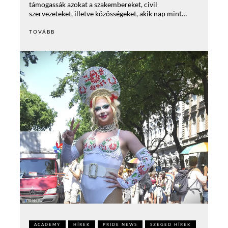
támogassák azokat a szakembereket, civil
szervezeteket, illetve közösségeket, akik nap mint…
TOVÁBB
ACADEMY
HÍREK
PRIDE NEWS
SZEGED HÍREK