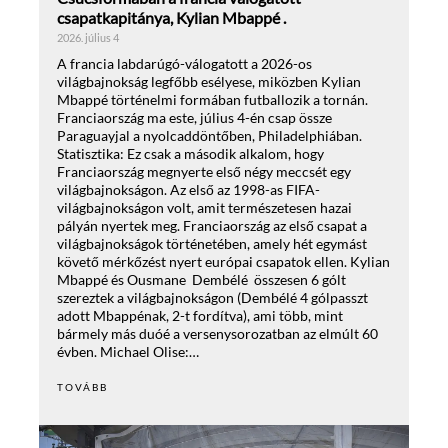
csapatkapitánya, Kylian Mbappé .
2026. július 4
A francia labdarúgó-válogatott a 2026-os
világbajnokság legfőbb esélyese, miközben Kylian
Mbappé történelmi formában futballozik a tornán.
Franciaország ma este, július 4-én csap össze
Paraguayjal a nyolcaddöntőben, Philadelphiában.
Statisztika: Ez csak a második alkalom, hogy
Franciaország megnyerte első négy meccsét egy
világbajnokságon. Az első az 1998-as FIFA-
világbajnokságon volt, amit természetesen hazai
pályán nyertek meg. Franciaország az első csapat a
világbajnokságok történetében, amely hét egymást
követő mérkőzést nyert európai csapatok ellen. Kylian
Mbappé és Ousmane Dembélé összesen 6 gólt
szereztek a világbajnokságon (Dembélé 4 gólpasszt
adott Mbappénak, 2-t fordítva), ami több, mint
bármely más duóé a versenysorozatban az elmúlt 60
évben. Michael Olise:…
TOVÁBB