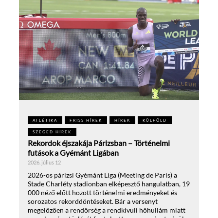
ATLÉTIKA
FRISS HÍREK
HÍREK
KÜLFÖLD
SZEGED HÍREK
Rekordok éjszakája Párizsban – Történelmi
futások a Gyémánt Ligában
2026. július 12
2026-os párizsi Gyémánt Liga (Meeting de Paris) a
Stade Charléty stadionban elképesztő hangulatban, 19
000 néző előtt hozott történelmi eredményeket és
sorozatos rekorddöntéseket. Bár a versenyt
megelőzően a rendőrség a rendkívüli hőhullám miatt