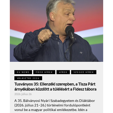
EU NEWS
FRISS HÍREK
HÍREK
SZEGED HÍREK
VÁLASZTÁS 2026
Tusványos 35: Ellenzéki szerepben, a Tisza Párt
árnyékában küzdött a túlélésért a Fidesz tábora
2026. július 26
A 35. Bálványosi Nyári Szabadegyetem és Diáktábor
(2026. július 21–26.) történelmi fordulópontként
vonul be a magyar politikai emlékezetbe. Idén a