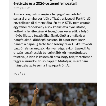
életérzés és a 2026-os zenei felhozatal!
2026. július 22
Amikor augusztus végén a lenyugvó nap utolsó
sugarai aranyba borítják a Tiszát, a Szegedi Partfürdő
egy teljesen új dimenzióba lép át. A SZIN nem csupán
egy zenei rendezvény a sok közül; ez a nyár utolsó,
kollektív fellélegzése. A levegőben keveredik a folyó
hűvös illata, a fesztiválkaják gőzölgő aromája és a
hangfalakból dübörgő basszus. Itt a por nem kosz,
hanem a hajnalig tartó tánc bizonyítéka. Cikk/ Szokodi
László Beharangozó: Ha nyár vége, akkor Szeged! Az
ország legszínesebb és leginkább környezettudatos
fesztiválja idén is készen áll arra, hogy felejthetetlenné
tegye a szünidő utolsó napjait. Mutatjuk, miért nem
hiányozhatsz te sem a Tisza-partról! A…
TOVÁBB