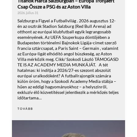
Titánok Harca Salzburgban – Európa Trónjáért
Csap Össze a PSG és az Aston Villa
2026. július 31
Salzburgra Figyel a Futballvilág . 2026 augusztus 12-
én az osztrák Stadion Salzburg (Red Bull Arena) ad
otthont az európai klubfutball egyik legrangosabb
eseményének. Az UEFA Szuperkupa döntőjében a
Budapesten történelmi Bajnokok Ligája-címet szerző
francia sztárcsapat, a Paris Saint – Germain , valamint
az Európa-ligát elhódító angol büszkeség, az Aston
Villa mérkőzik meg. Cikk/ Szokodi László TÁMOGASD
TE IS AZ ACADEMY MEDIA MUNKÁJÁT. A tét
hatalmas: ki indítja a 2026/27-es szezont abszolút
európai uralkodóként? A futballrajongók számára
külön öröm, hogy a Szokodi Academy Media stábja –
hűen az eddigi hagyományokhoz – a helyszínről,
exkluzív élő közvetítéssel jelentkezik a mérkőzés teljes
időtartama…
TOVÁBB