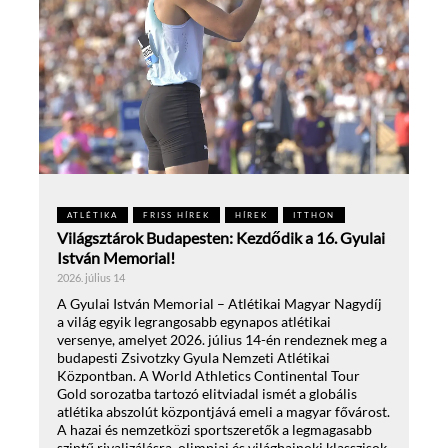
ATLÉTIKA
FRISS HÍREK
HÍREK
ITTHON
Világsztárok Budapesten: Kezdődik a 16. Gyulai
István Memorial!
2026. július 14
A Gyulai István Memorial – Atlétikai Magyar Nagydíj
a világ egyik legrangosabb egynapos atlétikai
versenye, amelyet 2026. július 14-én rendeznek meg a
budapesti Zsivotzky Gyula Nemzeti Atlétikai
Központban. A World Athletics Continental Tour
Gold sorozatba tartozó elitviadal ismét a globális
atlétika abszolút központjává emeli a magyar fővárost.
A hazai és nemzetközi sportszeretők a legmagasabb
szintű rivalizálásra, olimpiai és világbajnoki klasszisok