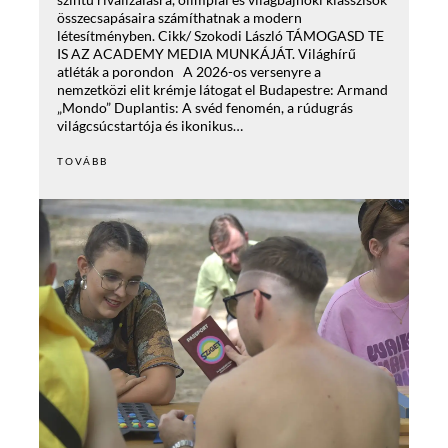
összecsapásaira számíthatnak a modern
létesítményben. Cikk/ Szokodi László TÁMOGASD TE
IS AZ ACADEMY MEDIA MUNKÁJÁT. Világhírű
atléták a porondon A 2026-os versenyre a
nemzetközi elit krémje látogat el Budapestre: Armand
„Mondo” Duplantis: A svéd fenomén, a rúdugrás
világcsúcstartója és ikonikus…
TOVÁBB