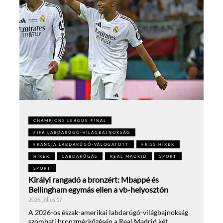
CHAMPIONS LEAGUE FINAL
FIFA LABDARÚGÓ-VILÁGBAJNOKSÁG
FRANCIA LABDARÚGÓ-VÁLOGATOTT
FRISS HÍREK
HÍREK
LABDARÚGÁS
REAL MADRID
SPORT
SPORT
Királyi rangadó a bronzért: Mbappé és
Bellingham egymás ellen a vb-helyosztón
2026. július 17
A 2026-os észak-amerikai labdarúgó-világbajnokság
szombati bronzmérkőzésén a Real Madrid két