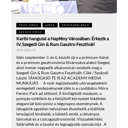
FRISS HÍREK
HÍREK
PROGRAMAJÁNLÓ
SZEGED HÍREK
Karibi hangulat a Napfény Városában: Érkezik a
IV. Szegedi Gin & Rum Gasztro Fesztivál!
2026. július 23
Idén szeptember 3. és 6. között újra a prémium italok
és a prémium gasztronómia fővárosává alakul Szeged,
ahol immár negyedik alkalommal rendezik meg a
Szegedi Gin & Rum Gasztro Fesztivált. Cikk / Szokodi
László TÁMOGASD TE IS AZ ACADEMY MEDIA
MUNKÁJÁT. A nyár legízletesebb utórengéseként
emlegetett rendezvénynek idén is a csodálatos Móra
Ferenc Park ad otthont. A kivilágított múzeum, a
pompás szökőkút és a felújított környezet tökéletes
eleganciát kölcsönöz a négynapos eseménynek. A
látogatók egyetlen helyszínen élvezhetik a kiállítók
lenyűgöző kínálatát, a lüktető zenét, a látványos
táncokat és a csúcsgasztronómiát. Visszatekintés:
Sztárséfek és a tavalyi év legnagyobb szenzációja A