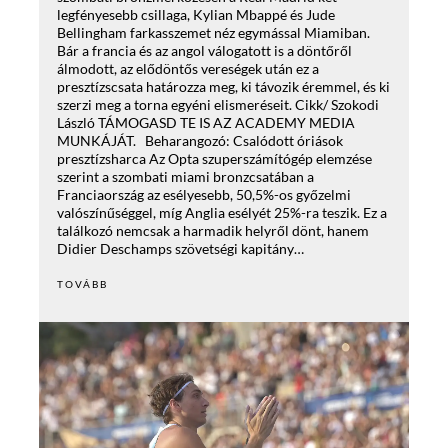
legfényesebb csillaga, Kylian Mbappé és Jude
Bellingham farkasszemet néz egymással Miamiban.
Bár a francia és az angol válogatott is a döntőről
álmodott, az elődöntős vereségek után ez a
presztízscsata határozza meg, ki távozik éremmel, és ki
szerzi meg a torna egyéni elismeréseit. Cikk/ Szokodi
László TÁMOGASD TE IS AZ ACADEMY MEDIA
MUNKÁJÁT. Beharangozó: Csalódott óriások
presztízsharca Az Opta szuperszámítógép elemzése
szerint a szombati miami bronzcsatában a
Franciaország az esélyesebb, 50,5%-os győzelmi
valószínűséggel, míg Anglia esélyét 25%-ra teszik. Ez a
találkozó nemcsak a harmadik helyről dönt, hanem
Didier Deschamps szövetségi kapitány…
TOVÁBB