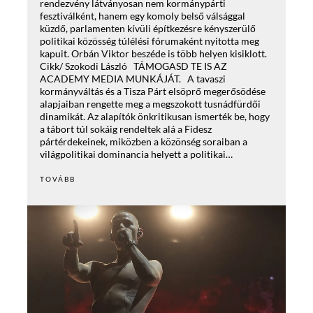
rendezvény látványosan nem kormánypárti
fesztiválként, hanem egy komoly belső válsággal
küzdő, parlamenten kívüli építkezésre kényszerülő
politikai közösség túlélési fórumaként nyitotta meg
kapuit. Orbán Viktor beszéde is több helyen kisiklott.
Cikk/ Szokodi László TÁMOGASD TE IS AZ
ACADEMY MEDIA MUNKÁJÁT. A tavaszi
kormányváltás és a Tisza Párt elsöprő megerősödése
alapjaiban rengette meg a megszokott tusnádfürdői
dinamikát. Az alapítók önkritikusan ismerték be, hogy
a tábort túl sokáig rendeltek alá a Fidesz
pártérdekeinek, miközben a közönség soraiban a
világpolitikai dominancia helyett a politikai…
TOVÁBB