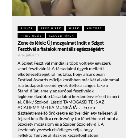
BULVÁR
FRISS HÍREK
HÍREK
KULTÚRA
PRIDE NEWS
SZEGED HÍREK
Zene és lélek: Új mozgalmat indít a Sziget
Fesztivál a fiatalok mentális egészségéért
2026. július 13
A Sziget Fesztivál mindig is több volt egy egyszerű
zenei fesztiválnál. A társadalmi ügyek melletti
elkötelezettségét jól mutatja, hogy a European
Festival Awards zsűrije korábban már két alkalommal
is a budapesti eseménynek ítélte a rangos Take a
Stand-díjat, amely az európai fesztiválok
legkiemelkedőbb társadalmi kezdeményezéseit ismeri
el. Cikk / Szokodi László TÁMOGASD TE IS AZ
ACADEMY MEDIA MUNKÁJÁT. .Erre a
tiszteletreméltó örökségre építve idén egy teljesen új
fejezet kezdődik a rendezvény történetében: elindul a
Szociety mozgalom és a Szuper Szociety-díj. A
kezdeményezések elsődleges célja, hogy
reflektorfénybe állítsák és kézzelfoghatóan