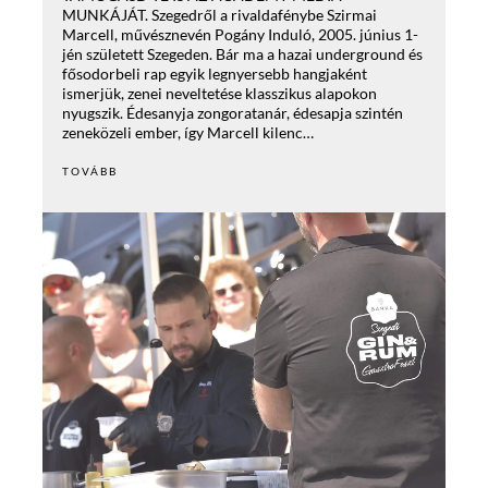
MUNKÁJÁT. Szegedről a rivaldafénybe Szirmai
Marcell, művésznevén Pogány Induló, 2005. június 1-
jén született Szegeden. Bár ma a hazai underground és
fősodorbeli rap egyik legnyersebb hangjaként
ismerjük, zenei neveltetése klasszikus alapokon
nyugszik. Édesanyja zongoratanár, édesapja szintén
zeneközeli ember, így Marcell kilenc…
TOVÁBB