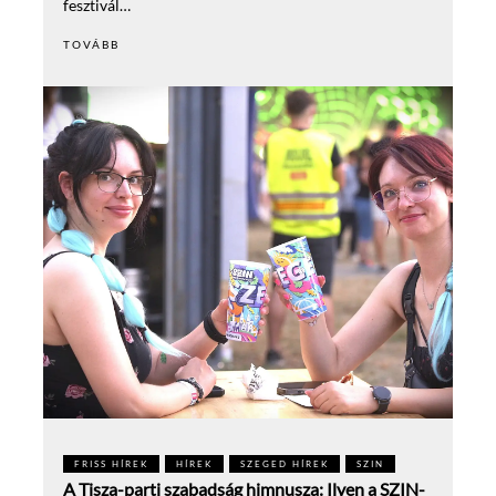
fesztivál…
TOVÁBB
FRISS HÍREK
HÍREK
SZEGED HÍREK
SZIN
A Tisza-parti szabadság himnusza: Ilyen a SZIN-