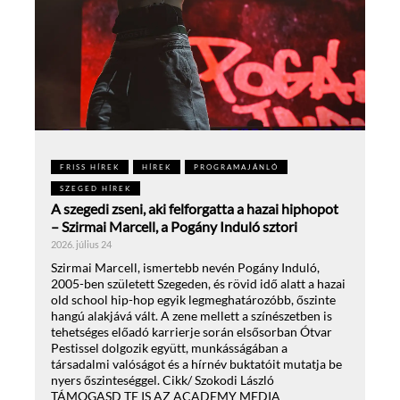
FRISS HÍREK
HÍREK
PROGRAMAJÁNLÓ
SZEGED HÍREK
A szegedi zseni, aki felforgatta a hazai hiphopot
– Szirmai Marcell, a Pogány Induló sztori
2026. július 24
Szirmai Marcell, ismertebb nevén Pogány Induló,
2005-ben született Szegeden, és rövid idő alatt a hazai
old school hip-hop egyik legmeghatározóbb, őszinte
hangú alakjává vált. A zene mellett a színészetben is
tehetséges előadó karrierje során elsősorban Ótvar
Pestissel dolgozik együtt, munkásságában a
társadalmi valóságot és a hírnév buktatóit mutatja be
nyers őszinteséggel. Cikk/ Szokodi László
TÁMOGASD TE IS AZ ACADEMY MEDIA