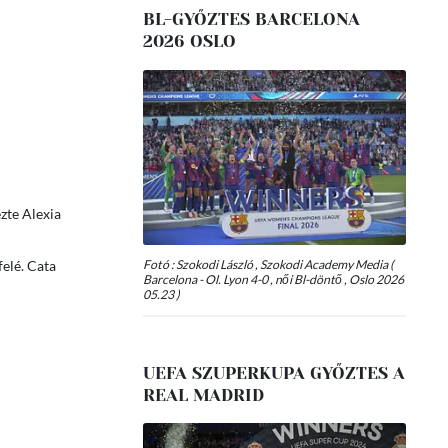
BL-GYŐZTES BARCELONA
2026 OSLO
zte Alexia
felé. Cata
Fotó : Szokodi László , Szokodi Academy Media (
Barcelona - Ol. Lyon 4-0 , női Bl-döntő , Oslo 2026
05.23 )
UEFA SZUPERKUPA GYŐZTES A
REAL MADRID