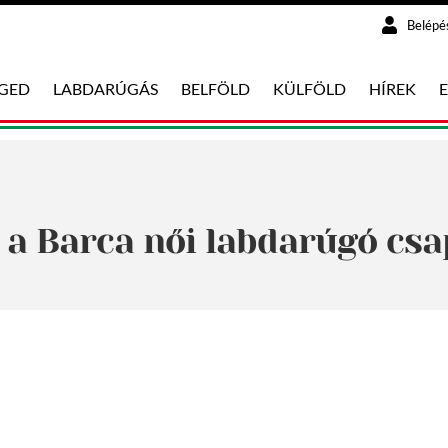
Belépé
EGED
LABDARÚGÁS
BELFÖLD
KÜLFÖLD
HÍREK
 a Barca női labdarúgó csa