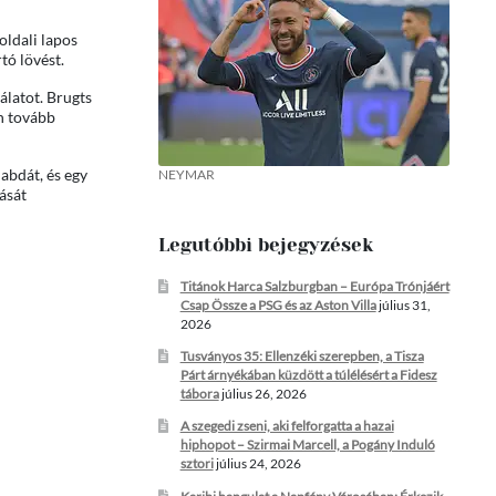
oldali lapos
tó lövést.
álatot. Brugts
an tovább
labdát, és egy
NEYMAR
ását
Legutóbbi bejegyzések
Titánok Harca Salzburgban – Európa Trónjáért
Csap Össze a PSG és az Aston Villa
július 31,
2026
Tusványos 35: Ellenzéki szerepben, a Tisza
Párt árnyékában küzdött a túlélésért a Fidesz
tábora
július 26, 2026
A szegedi zseni, aki felforgatta a hazai
hiphopot – Szirmai Marcell, a Pogány Induló
sztori
július 24, 2026