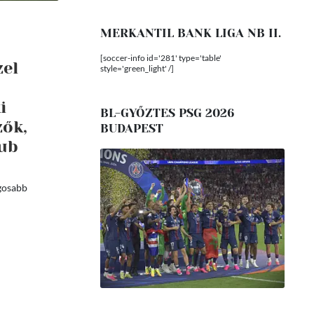
MERKANTIL BANK LIGA NB II.
[soccer-info id='281' type='table'
zel
style='green_light' /]
i
BL-GYŐZTES PSG 2026
zők,
BUDAPEST
lub
ngosabb