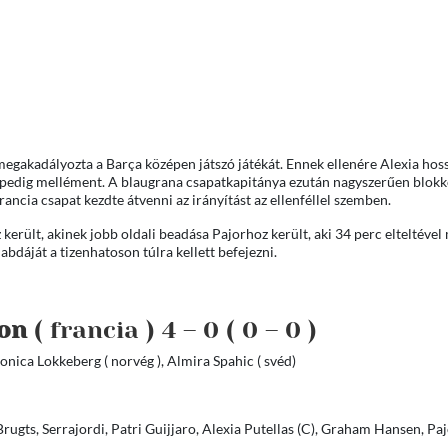
egakadályozta a Barça középen játszó játékát. Ennek ellenére Alexia hos
 pedig mellément. A blaugrana csapatkapitánya ezután nagyszerűen blokk
rancia csapat kezdte átvenni az irányítást az ellenféllel szemben.
került, akinek jobb oldali beadása Pajorhoz került, aki 34 perc elteltével m
labdáját a tizenhatoson túlra kellett befejezni.
yon
( francia ) 4 – 0 ( 0 – 0 )
Monica Lokkeberg ( norvég ), Almira Spahic ( svéd)
rugts, Serrajordi, Patri Guijjaro, Alexia Putellas (C), Graham Hansen, Pa