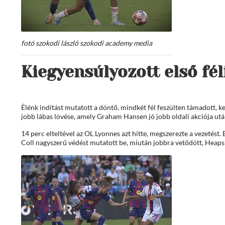
fotó szokodi lászló szokodi academy media
Kiegyensúlyozott első fél
Élénk indítást mutatott a döntő, mindkét fél feszülten támadott, k
jobb lábas lövése, amely Graham Hansen jó jobb oldali akciója utá
14 perc elteltével az OL Lyonnes azt hitte, megszerezte a vezetést
Coll nagyszerű védést mutatott be, miután jobbra vetődött, Heaps 