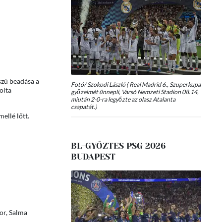
szú beadása a
Fotó/ Szokodi László ( Real Madrid 6., Szuperkupa
olta
győzelmét ünnepli, Varsó Nemzeti Stadion 08.14,
miután 2-0-ra legyőzte az olasz Atalanta
csapatát.)
ellé lőtt.
BL-GYŐZTES PSG 2026
BUDAPEST
jor, Salma