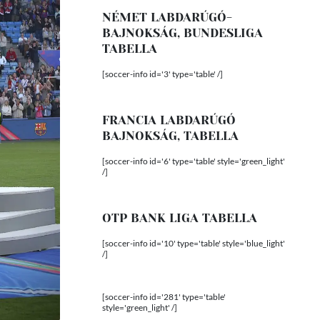
NÉMET LABDARÚGÓ-
BAJNOKSÁG, BUNDESLIGA
TABELLA
[soccer-info id='3' type='table' /]
FRANCIA LABDARÚGÓ
BAJNOKSÁG, TABELLA
[soccer-info id='6' type='table' style='green_light'
/]
OTP BANK LIGA TABELLA
[soccer-info id='10' type='table' style='blue_light'
/]
[soccer-info id='281' type='table'
style='green_light' /]