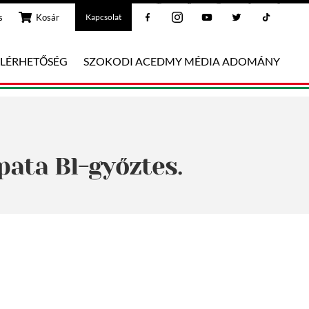
Facebook
Instagram
Youtube
Twitter
Tiktok
s
Kosár
Kapcsolat
ELÉRHETŐSÉG
SZOKODI ACEDMY MÉDIA ADOMÁNY
pata Bl-győztes.