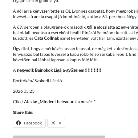
Ligája-szezon gólkirálya.
A gól arra kényszerítette az OL Lyonnes csapatát, hogy megpróbálj
lövését a francia csapat jó kombinációja után a 61. percben. Négy
A 69. percben a blaugrane-ok második
gólja
eloszlatta az egyenlít
bal oldali beadása a csereként beállt Pináról Salmához került, aki 
küzdött, és
Cata Collnak
ismét kénytelen volt hárítani, ezúttal egy 
Úgy tűnt, hogy a mérkőzés lassan lelassul, de még két kulcsfontos
lenyűgöző bal lábas lövéssel a kapu jobb felső sarkába repült, End
követően bal lábbal laposan a kapus fölé lőtt
.
A
negyedik Bajnokok Ligája-győzelem!!!!!!!!!!!
Borítókép/ Szokodi László
2026 05.23
Cikk/
Alexia: „Mindent beleadunk a mezért”
Share this:
Facebook
X