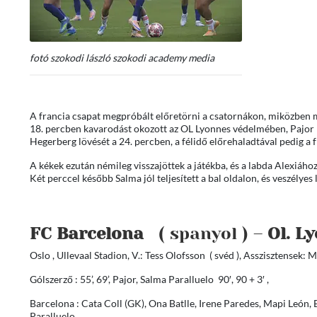
fotó szokodi lászló szokodi academy media
A francia csapat megpróbált előretörni a csatornákon, miközben m
18. percben kavarodást okozott az OL Lyonnes védelmében, Pajor
Hegerberg lövését a 24. percben, a félidő előrehaladtával pedig a f
A kékek ezután némileg visszajöttek a játékba, és a labda Alexiához 
Két perccel később Salma jól teljesített a bal oldalon, és veszélyes 
FC Barcelona
( spanyol ) –
Ol. L
Oslo , Ullevaal Stadion, V.: Tess Olofsson ( svéd ), Asszisztensek: 
Gólszerző : 55’, 69’, Pajor, Salma Paralluelo 90′, 90 + 3′ ,
Barcelona : Cata Coll (GK), Ona Batlle, Irene Paredes, Mapi León, B
Paralluelo