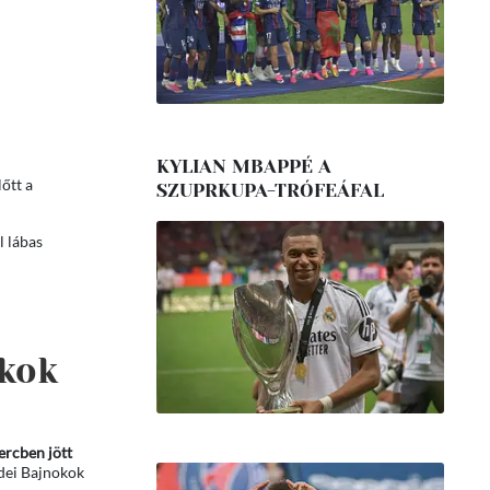
KYLIAN MBAPPÉ A
őtt a
SZUPRKUPA-TRÓFEÁFAL
l lábas
okok
percben jött
idei Bajnokok