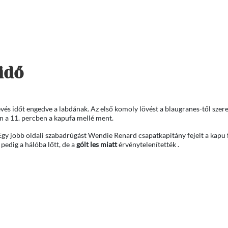
idő
evés időt engedve a labdának. Az első komoly lövést a blaugranes-től szere
n a 11. percben a kapufa mellé ment.
. Egy jobb oldali szabadrúgást Wendie Renard csapatkapitány fejelt a kapu 
pedig a hálóba lőtt, de a
gólt
les miatt
érvénytelenítették .