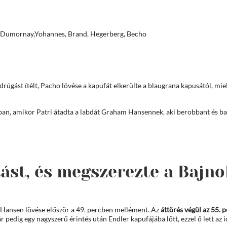
s, Dumornay,Yohannes, Brand, Hegerberg, Becho
drúgást ítélt, Pacho lövése a kapufát elkerülte a blaugrana kapusától, miel
ban, amikor Patri átadta a labdát Graham Hansennek, aki berobbant és ba
tást, és megszerezte a Bajn
 Hansen lövése először a 49. percben mellément. Az
áttörés végül az 55. 
ár pedig egy nagyszerű érintés után Endler kapufájába lőtt, ezzel ő lett az 