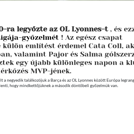
0-ra legyőzte az OL Lyonnes-t
, és ez
Ligája-győzelmét
! Az egész csapat
e külön említést érdemel Cata Coll, ak
ban, valamint Pajor és Salma gólszer
ztek egy újabb különleges napon a k
érkőzés MVP-jének.
t a negyedik találkozójuk a Barça és az OL Lyonnes között Európa legra
lenti, hogy mindkettőjüknek a második döntőbeli győzelmük van.