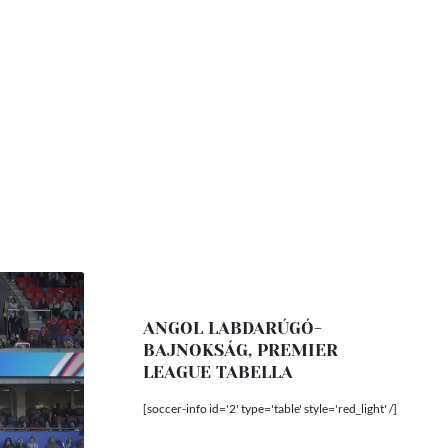
ANGOL LABDARÚGÓ-
BAJNOKSÁG, PREMIER
LEAGUE TABELLA
[soccer-info id='2' type='table' style='red_light' /]