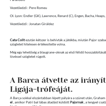
Vezetőedző : Pere Romeu
Ol. Lyon: Endler (GK), Lawrence, Renard (C), Engen, Bacha, Heap
Vezetőedző : Jonatan Giráldez
Cata Collt
ezután kétszer is behívták a játékba, miután Pajor szaba
szögletet hitelesen értékesítette volna.
Még egy lehetőség a blaugrane-oknak az első félidő hosszabbításá
lövéssel szögletet rúgott.
A Barca átvette az irányí
Ligája-trófeáját.
A Barça sokkal elszántabban lépett pályára a szünet után, Graham
el
, amikor Patri bal lábas átadást küldött
Pajornak
, a lengyel csat