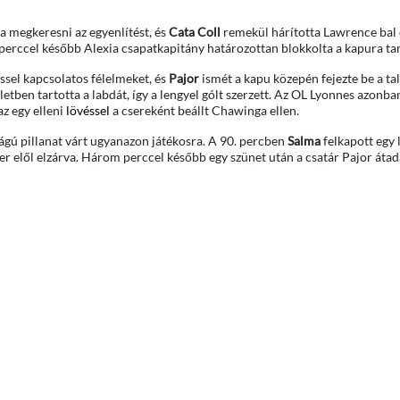
a megkeresni az egyenlítést, és
Cata Coll
remekül hárította Lawrence bal 
 perccel később Alexia csapatkapitány határozottan blokkolta a kapura tar
éssel kapcsolatos félelmeket, és
Pajor
ismét a kapu közepén fejezte be a tal
életben tartotta a labdát, így a lengyel gólt szerzett. Az OL Lyonnes azonb
az egy elleni
lövéssel
a csereként beállt Chawinga ellen.
ságú pillanat várt ugyanazon játékosra. A 90. percben
Salma
felkapott egy 
ler elől elzárva. Három perccel később egy szünet után a csatár Pajor átad