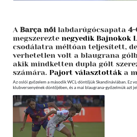
A
Barça női
labdarúgócsapata
4-
megszerezte
negyedik Bajnokok 
csodálatra méltóan teljesített, d
verhetetlen volt a blaugrana gól
akik mindketten dupla gólt szere
számára.
Pajort választották
a m
Az oslói győzelem a második WCL-döntőjük Skandináviában. Ez vol
klubversenyének döntőjében, és a mai blaugrana-győzelmük azt je