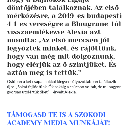
döntőjében találkoznak. Az első
mérkőzésre, a 2019-es budapesti
4-1-es vereségre a Blaugrane-tól
visszaemlékezve Alexia azt
mondta: „Az első meccsen jól
legyőztek minket, és rájöttünk,
hogy van még mit dolgoznunk,
hogy elérjük az ő szintjüket. És
aztán meg is tettük.”
Oslóban a két csapat sokkal kiegyensúlyozottabban találkozik
újra. „Sokat fejlődtünk. Ők sokáig a csúcson voltak, de mi nagyon
gyorsan utolértük őket” – érvelt Alexia.
TÁMOGASD TE IS A SZOKODI
ACADEMY MEDIA MUNKÁJÁT!