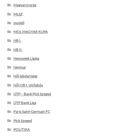
Magyarország
MLSZ
modell
MOL MAGYAR KUPA
NB I.
NB II.
Nemzetek Ligája
Neymar
Női labdarúgás
Női OB I. vízilabda
OTP – Bank Pick Szeged
OTP Bank Liga
Paris Saint-Germain FC
Pick Szeged
POLITIKA