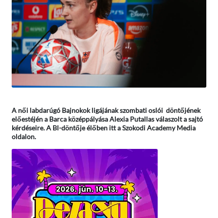
A női labdarúgó Bajnokok ligájának szombati oslói döntőjének
előestéjén a Barca középpályása Alexia Putallas válaszolt a sajtó
kérdéseire. A Bl-döntője élőben itt a Szokodi Academy Media
oldalon.