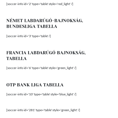
[soccer-info id='2' type='table' style='red_light' /]
NÉMET LABDARÚGÓ-BAJNOKSÁG,
BUNDESLIGA TABELLA
[soccer-info id='3' type='table' /]
FRANCIA LABDARÚGÓ BAJNOKSÁG,
TABELLA
[soccer-info id='6' type='table' style='green_light' /]
OTP BANK LIGA TABELLA
[soccer-info id='10' type='table' style='blue_light' /]
[soccer-info id='281' type='table' style='green_light' /]