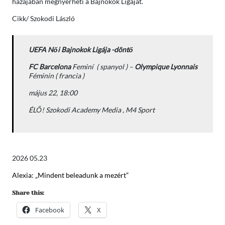
hazájában megnyerheti a Bajnokok Ligáját.
Cikk/ Szokodi László
UEFA Női Bajnokok Ligája -döntő
FC Barcelona
Feminí ( spanyol ) –
Olympique Lyonnais
Féminin ( francia )
május 22, 18:00
ÉLŐ! Szokodi Academy Media , M4 Sport
2026 05.23
Alexia: „Mindent beleadunk a mezért”
Share this:
Facebook
X