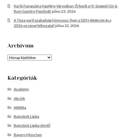
Karibi hangulat a Napfény Városában: Érkezik a IV. Szegedi Gin &
Rum Gasztro Fesztivál!
július 23, 2026
A Tisza-parti szabadság himnusza: Ilyen a SZIN-életérzés és a
2026-os zenei felhozatal!
július 22, 2026
Archívum
Archívum
Kategóriák
Academy
Akciók
Atlétika
Bajnokok Ligája
Bajnokok Ligája-döntő
Bayern München