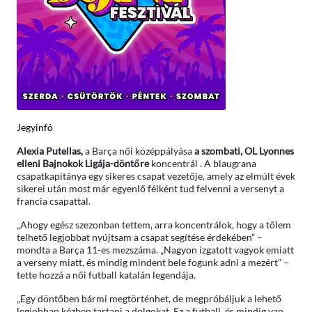
Jegyinfó
Alexia Putellas,
a Barça női középpályása
a szombati, OL Lyonnes
elleni Bajnokok Ligája-döntőre
koncentrál . A blaugrana
csapatkapitánya egy sikeres csapat vezetője, amely az elmúlt évek
sikerei után most már egyenlő félként tud felvenni a versenyt a
francia csapattal.
„Ahogy egész szezonban tettem, arra koncentrálok, hogy a tőlem
telhető legjobbat nyújtsam a csapat segítése érdekében” –
mondta a Barça 11-es mezszáma. „Nagyon izgatott vagyok emiatt
a verseny miatt, és mindig mindent bele fogunk adni a mezért” –
tette hozzá a női futball katalán legendája.
„Egy döntőben bármi megtörténhet, de megpróbáljuk a lehető
legjobban kézben tartani a dolgokat. Ez a futball, és mindig van