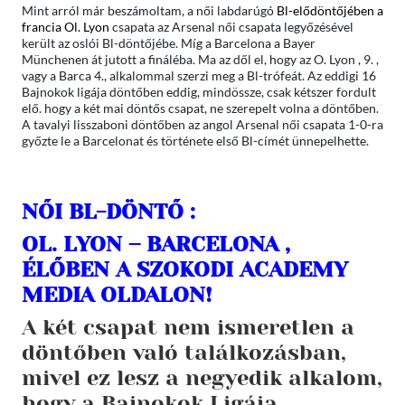
Mint arról már beszámoltam, a női labdarúgó
Bl-elődöntőjében a
francia Ol. Lyon
csapata az Arsenal női csapata legyőzésével
került az oslói Bl-döntőjébe. Míg a Barcelona a Bayer
Münchenen át jutott a fináléba. Ma az dől el, hogy az O. Lyon , 9. ,
vagy a Barca 4., alkalommal szerzi meg a Bl-trófeát. Az eddigi 16
Bajnokok ligája döntőben eddig, mindössze, csak kétszer fordult
elő. hogy a két mai döntős csapat, ne szerepelt volna a döntőben.
A tavalyi lisszaboni döntőben az angol Arsenal női csapata 1-0-ra
győzte le a Barcelonat és története első Bl-címét ünnepelhette.
NŐI BL-DÖNTŐ :
OL. LYON – BARCELONA ,
ÉLŐBEN A SZOKODI ACADEMY
MEDIA OLDALON!
A két csapat nem ismeretlen a
döntőben való találkozásban,
mivel ez lesz a negyedik alkalom,
hogy a Bajnokok Ligája