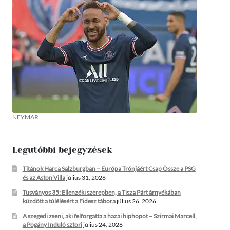
NEYMAR
Legutóbbi bejegyzések
Titánok Harca Salzburgban – Európa Trónjáért Csap Össze a PSG
és az Aston Villa
július 31, 2026
Tusványos 35: Ellenzéki szerepben, a Tisza Párt árnyékában
küzdött a túlélésért a Fidesz tábora
július 26, 2026
A szegedi zseni, aki felforgatta a hazai hiphopot – Szirmai Marcell,
a Pogány Induló sztori
július 24, 2026