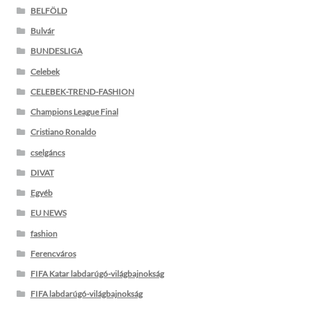
BELFÖLD
Bulvár
BUNDESLIGA
Celebek
CELEBEK-TREND-FASHION
Champions League Final
Cristiano Ronaldo
cselgáncs
DIVAT
Egyéb
EU NEWS
fashion
Ferencváros
FIFA Katar labdarúgó-világbajnokság
FIFA labdarúgó-világbajnokság