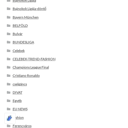
Bajnokok Ligája
Bajnokok Ligája-döntő
Bayern München
BELFÖLD
Bulvár
BUNDESLIGA
Celebek
CELEBEK-TREND-FASHION
Champions League Final
Cristiano Ronaldo
cselgáncs
DIVAT
Egyéb
EU NEWS
fashion
Ferencváros