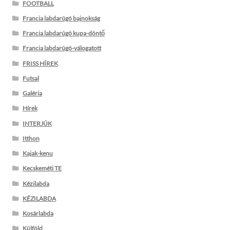
FOOTBALL
Francia labdarúgó bajnokság
Francia labdarúgó kupa-döntő
Francia labdarúgó-válogatott
FRISS HÍREK
Futsal
Galéria
Hírek
INTERJÚK
Itthon
Kajak-kenu
Kecskeméti TE
Kézilabda
KÉZILABDA
Kosárlabda
Külföld