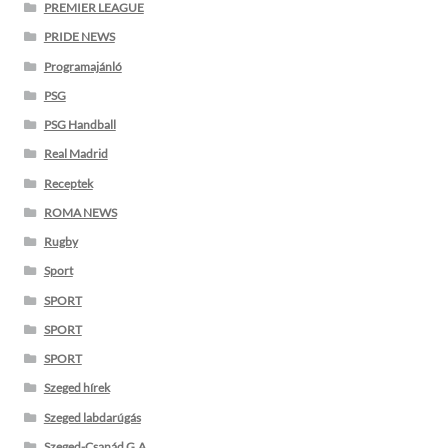
PREMIER LEAGUE
PRIDE NEWS
Programajánló
PSG
PSG Handball
Real Madrid
Receptek
ROMA NEWS
Rugby
Sport
SPORT
SPORT
SPORT
Szeged hírek
Szeged labdarúgás
Szeged-Csanád G.A.