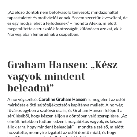
„Az előző döntők nem befolyásoló tényezők; mindazonáltal
tapasztalatot és motivációt adnak. Sosem szeretünk veszíteni, de
ez egy módja lehet a fejlődésnek” – mondta Alexia, mielőtt
megemlítette a szurkolók fontosságát, különösen azokat, akik
Norvégiában lemaradnak a csapatban.
Graham Hansen: „Kész
vagyok mindent
beleadni”
A norvég szélső,
Caroline Graham Hansen
is megjelent az oslói
mérkőzés előtti sajtótájékoztatón kapitánya mellett. A norvég
főváros egyben a szülővárosa is, és Graham Hansen felépült a
sérüléséből, hogy készen álljon a döntőben való szereplésre. „Az
elmúlt hetekben tudtam edzeni, magabiztos vagyok, és készen
állok arra, hogy mindent beleadjak” – mondta a szélső, mielőtt
hozzátette, mennyire izgatott az oslói döntő miatt, és hogy