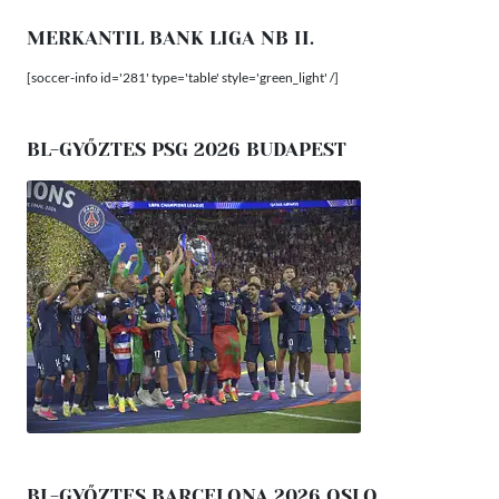
MERKANTIL BANK LIGA NB II.
[soccer-info id='281' type='table' style='green_light' /]
BL-GYŐZTES PSG 2026 BUDAPEST
BL-GYŐZTES BARCELONA 2026 OSLO