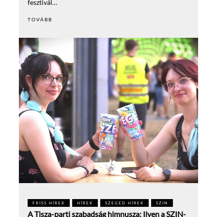
fesztivál…
TOVÁBB
FRISS HÍREK
HÍREK
SZEGED HÍREK
SZIN
A Tisza-parti szabadság himnusza: Ilyen a SZIN-