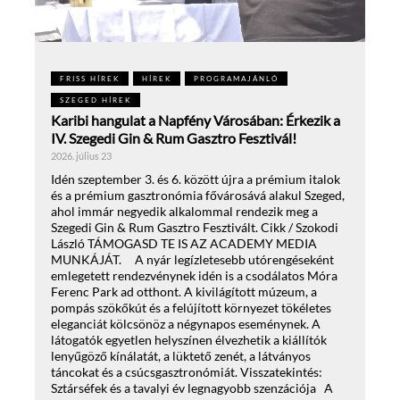
FRISS HÍREK
HÍREK
PROGRAMAJÁNLÓ
SZEGED HÍREK
Karibi hangulat a Napfény Városában: Érkezik a
IV. Szegedi Gin & Rum Gasztro Fesztivál!
2026. július 23
Idén szeptember 3. és 6. között újra a prémium italok
és a prémium gasztronómia fővárosává alakul Szeged,
ahol immár negyedik alkalommal rendezik meg a
Szegedi Gin & Rum Gasztro Fesztivált. Cikk / Szokodi
László TÁMOGASD TE IS AZ ACADEMY MEDIA
MUNKÁJÁT. A nyár legízletesebb utórengéseként
emlegetett rendezvénynek idén is a csodálatos Móra
Ferenc Park ad otthont. A kivilágított múzeum, a
pompás szökőkút és a felújított környezet tökéletes
eleganciát kölcsönöz a négynapos eseménynek. A
látogatók egyetlen helyszínen élvezhetik a kiállítók
lenyűgöző kínálatát, a lüktető zenét, a látványos
táncokat és a csúcsgasztronómiát. Visszatekintés:
Sztárséfek és a tavalyi év legnagyobb szenzációja A