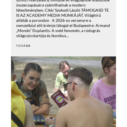
összecsapásaira számíthatnak a modern
létesítményben. Cikk/ Szokodi László TÁMOGASD TE
IS AZ ACADEMY MEDIA MUNKÁJÁT. Világhírű
atléták a porondon A 2026-os versenyre a
nemzetközi elit krémje látogat el Budapestre: Armand
„Mondo” Duplantis: A svéd fenomén, a rúdugrás
világcsúcstartója és ikonikus…
TOVÁBB