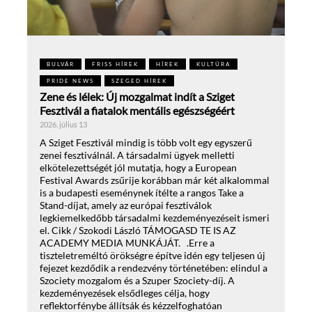
BULVÁR
FRISS HÍREK
HÍREK
KULTÚRA
PRIDE NEWS
SZEGED HÍREK
Zene és lélek: Új mozgalmat indít a Sziget
Fesztivál a fiatalok mentális egészségéért
2026. július 13
A Sziget Fesztivál mindig is több volt egy egyszerű
zenei fesztiválnál. A társadalmi ügyek melletti
elkötelezettségét jól mutatja, hogy a European
Festival Awards zsűrije korábban már két alkalommal
is a budapesti eseménynek ítélte a rangos Take a
Stand-díjat, amely az európai fesztiválok
legkiemelkedőbb társadalmi kezdeményezéseit ismeri
el. Cikk / Szokodi László TÁMOGASD TE IS AZ
ACADEMY MEDIA MUNKÁJÁT. .Erre a
tiszteletreméltó örökségre építve idén egy teljesen új
fejezet kezdődik a rendezvény történetében: elindul a
Szociety mozgalom és a Szuper Szociety-díj. A
kezdeményezések elsődleges célja, hogy
reflektorfénybe állítsák és kézzelfoghatóan