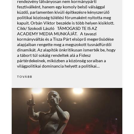
rendezvény látványosan nem kormánypárti
fesztiválként, hanem egy komoly belső válsággal
küzdő, parlamenten kívüli építkezésre kényszerülő
politikai közösség túlélési fórumaként nyitotta meg
kapuit. Orbán Viktor beszéde is több helyen kisiklott.
Cikk/ Szokodi László TÁMOGASD TE IS AZ
ACADEMY MEDIA MUNKÁJÁT. A tavaszi
kormányváltás és a Tisza Párt elsöprő megerősödése
alapjaiban rengette meg a megszokott tusnádfürdői
dinamikát. Az alapítók önkritikusan ismerték be, hogy
a tábort túl sokáig rendeltek alá a Fidesz
pártérdekeinek, miközben a közönség soraiban a
világpolitikai dominancia helyett a politikai…
TOVÁBB