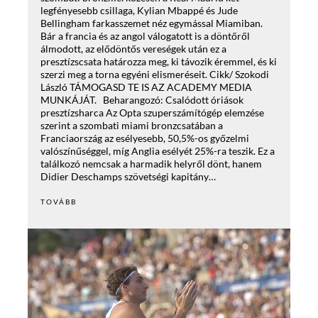
legfényesebb csillaga, Kylian Mbappé és Jude
Bellingham farkasszemet néz egymással Miamiban.
Bár a francia és az angol válogatott is a döntőről
álmodott, az elődöntős vereségek után ez a
presztízscsata határozza meg, ki távozik éremmel, és ki
szerzi meg a torna egyéni elismeréseit. Cikk/ Szokodi
László TÁMOGASD TE IS AZ ACADEMY MEDIA
MUNKÁJÁT. Beharangozó: Csalódott óriások
presztízsharca Az Opta szuperszámítógép elemzése
szerint a szombati miami bronzcsatában a
Franciaország az esélyesebb, 50,5%-os győzelmi
valószínűséggel, míg Anglia esélyét 25%-ra teszik. Ez a
találkozó nemcsak a harmadik helyről dönt, hanem
Didier Deschamps szövetségi kapitány…
TOVÁBB