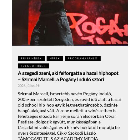
FRISS HÍREK
HÍREK
PROGRAMAJÁNLÓ
SZEGED HÍREK
A szegedi zseni, aki felforgatta a hazai hiphopot
– Szirmai Marcell, a Pogány Induló sztori
2026. július 24
Szirmai Marcell, ismertebb nevén Pogány Induló,
2005-ben született Szegeden, és rövid idő alatt a hazai
old school hip-hop egyik legmeghatározóbb, őszinte
hangú alakjává vált. A zene mellett a színészetben is
tehetséges előadó karrierje során elsősorban Ótvar
Pestissel dolgozik együtt, munkásságában a
társadalmi valóságot és a hírnév buktatóit mutatja be
nyers őszinteséggel. Cikk/ Szokodi László
TÁMOGASD TE IS AZ ACADEMY MEDIA