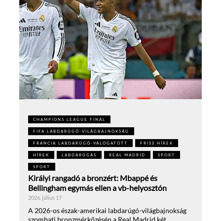
CHAMPIONS LEAGUE FINAL
FIFA LABDARÚGÓ-VILÁGBAJNOKSÁG
FRANCIA LABDARÚGÓ-VÁLOGATOTT
FRISS HÍREK
HÍREK
LABDARÚGÁS
REAL MADRID
SPORT
SPORT
Királyi rangadó a bronzért: Mbappé és
Bellingham egymás ellen a vb-helyosztón
2026. július 17
A 2026-os észak-amerikai labdarúgó-világbajnokság
szombati bronzmérkőzésén a Real Madrid két