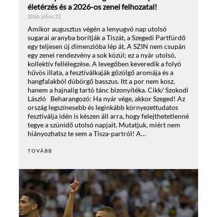
életérzés és a 2026-os zenei felhozatal!
2026. július 22
Amikor augusztus végén a lenyugvó nap utolsó
sugarai aranyba borítják a Tiszát, a Szegedi Partfürdő
egy teljesen új dimenzióba lép át. A SZIN nem csupán
egy zenei rendezvény a sok közül; ez a nyár utolsó,
kollektív fellélegzése. A levegőben keveredik a folyó
hűvös illata, a fesztiválkaják gőzölgő aromája és a
hangfalakból dübörgő basszus. Itt a por nem kosz,
hanem a hajnalig tartó tánc bizonyítéka. Cikk/ Szokodi
László Beharangozó: Ha nyár vége, akkor Szeged! Az
ország legszínesebb és leginkább környezettudatos
fesztiválja idén is készen áll arra, hogy felejthetetlenné
tegye a szünidő utolsó napjait. Mutatjuk, miért nem
hiányozhatsz te sem a Tisza-partról! A…
TOVÁBB