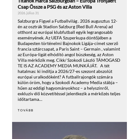
Titánok Harca Salzburgban – Európa Trónjáért
Csap Össze a PSG és az Aston Villa
2026. július 31
Salzburgra Figyel a Futballvilág . 2026 augusztus 12-
én az osztrák Stadion Salzburg (Red Bull Arena) ad
otthont az európai klubfutball egyik legrangosabb
eseményének. Az UEFA Szuperkupa döntőjében a
Budapesten történelmi Bajnokok Ligája-címet szerző
francia sztárcsapat, a Paris Saint – Germain , valamint
az Európa-ligát elhódító angol büszkeség, az Aston
Villa mérkőzik meg. Cikk/ Szokodi László TÁMOGASD
TE IS AZ ACADEMY MEDIA MUNKÁJÁT. A tét
hatalmas: ki indítja a 2026/27-es szezont abszolút
európai uralkodóként? A futballrajongók számára
külön öröm, hogy a Szokodi Academy Media stábja –
hűen az eddigi hagyományokhoz – a helyszínről,
exkluzív élő közvetítéssel jelentkezik a mérkőzés teljes
időtartama…
TOVÁBB