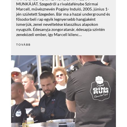
MUNKÁJÁT. Szegedről a rivaldafénybe Szirmai
Marcell, művésznevén Pogány Induló, 2005. június 1-
jén született Szegeden. Bár ma a hazai underground és
fősodorbeli rap egyik legnyersebb hangjaként
ismerjük, zenei neveltetése klasszikus alapokon
nyugszik. Édesanyja zongoratanár, édesapja szintén
zeneközeli ember, így Marcell kilenc…
TOVÁBB