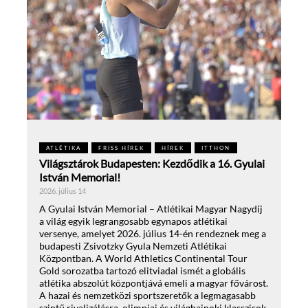
ATLÉTIKA
FRISS HÍREK
HÍREK
ITTHON
Világsztárok Budapesten: Kezdődik a 16. Gyulai
István Memorial!
2026. július 14
A Gyulai István Memorial – Atlétikai Magyar Nagydíj
a világ egyik legrangosabb egynapos atlétikai
versenye, amelyet 2026. július 14-én rendeznek meg a
budapesti Zsivotzky Gyula Nemzeti Atlétikai
Központban. A World Athletics Continental Tour
Gold sorozatba tartozó elitviadal ismét a globális
atlétika abszolút központjává emeli a magyar fővárost.
A hazai és nemzetközi sportszeretők a legmagasabb
szintű rivalizálásra, olimpiai és világbajnoki klasszisok