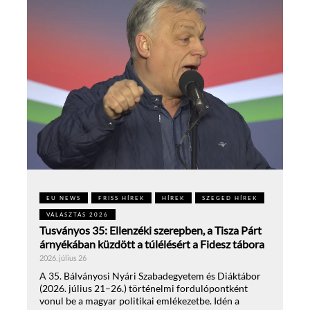
EU NEWS
FRISS HÍREK
HÍREK
SZEGED HÍREK
VÁLASZTÁS 2026
Tusványos 35: Ellenzéki szerepben, a Tisza Párt
árnyékában küzdött a túlélésért a Fidesz tábora
2026. július 26
A 35. Bálványosi Nyári Szabadegyetem és Diáktábor
(2026. július 21–26.) történelmi fordulópontként
vonul be a magyar politikai emlékezetbe. Idén a