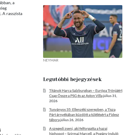
ábban, a
nleg
. A rasszista
NEYMAR
Legutóbbi bejegyzések
Titánok Harca Salzburgban – Európa Trónjáért
Csap Össze a PSG és az Aston Villa
július 31,
2026
Tusványos 35: Ellenzéki szerepben, a Tisza
Párt árnyékában küzdött a túlélésért a Fidesz
tábora
július 26, 2026
A szegedi zseni, aki felforgatta a hazai
i
hiphopot – Szirmai Marcell, a Pogány Induló