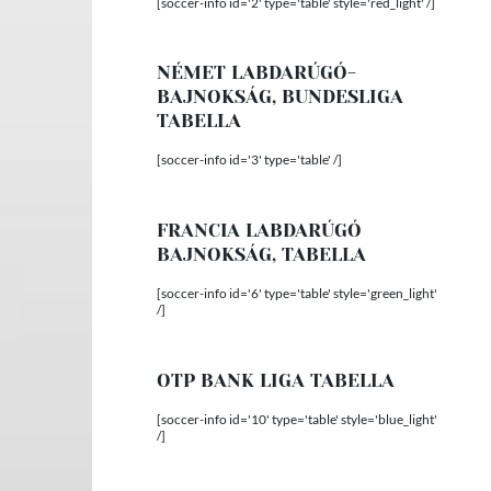
[soccer-info id='2' type='table' style='red_light' /]
NÉMET LABDARÚGÓ-
BAJNOKSÁG, BUNDESLIGA
TABELLA
[soccer-info id='3' type='table' /]
FRANCIA LABDARÚGÓ
BAJNOKSÁG, TABELLA
[soccer-info id='6' type='table' style='green_light'
/]
OTP BANK LIGA TABELLA
[soccer-info id='10' type='table' style='blue_light'
/]