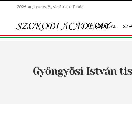
2026. augusztus. 9., Vasárnap - Emőd
FŐOLDAL
SZ
Gyöngyösi István ti