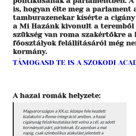
politikusának a parlamentben. A k
is, hogyan élte meg a parlament a
tamburazenekar kísérte a cigány 
a Mi Hazánk kivonult a teremből 
szükség van roma szakértőkre a 
főosztályok felállításáról még n
kormány.
TÁMOGASD TE IS A SZOKODI AC
A hazai romák helyzete:
Magyarországon a XX.sz. közepe fele kezdett
kialakulni a Roma-integráció amiben, a hazai
cigányság felzárkoztatása lett volna a cél, az adott
kormányzó párt, pártoknak. Ez azonban a mai
napig, csak szimbolikus alakulást jelentett a