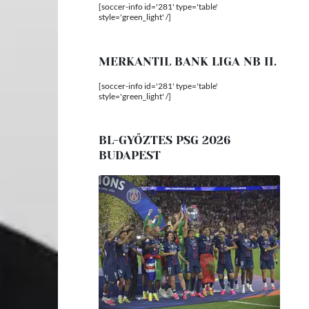
[soccer-info id='281' type='table'
style='green_light' /]
MERKANTIL BANK LIGA NB II.
[soccer-info id='281' type='table'
style='green_light' /]
BL-GYŐZTES PSG 2026
BUDAPEST