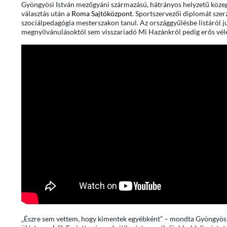
Gyöngyösi István mezőgyáni származású, hátrányos helyzetű közegből
választás után a
Roma Sajtóközpont
. Sportszervezői diplomát szerz
szociálpedagógia mesterszakon tanul. Az országgyűlésbe listáról jut
megnyilvánulásoktól sem visszariadó Mi Hazánkról pedig erős vé
„Észre sem vettem, hogy kimentek egyébként” – mondta Gyöngyösi