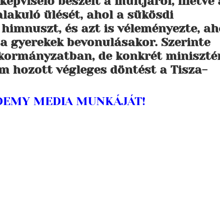
épviselő beszélt a múltjáról, illetve 
lakuló ülését, ahol a sükösdi
himnuszt, és azt is véleményezte, a
a gyerekek bevonulásakor. Szerinte
kormányzatban, de konkrét miniszté
em hozott végleges döntést a Tisza-
ADEMY MEDIA MUNKÁJÁT!