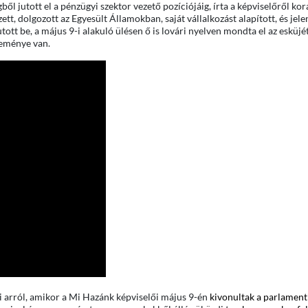
 jutott el a pénzügyi szektor vezető pozíciójáig, írta a képviselőről kor
ett, dolgozott az Egyesült Államokban, saját vállalkozást alapított, és jele
ott be, a május 9-i alakuló ülésen ő is lovári nyelven mondta el az esküjét
leménye van.
 arról, amikor a Mi Hazánk képviselői május 9-én
kivonultak a parlament