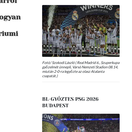
arról
hogyan
riumi
Fotó/ Szokodi László ( Real Madrid 6., Szuperkupa
győzelmét ünnepli, Varsó Nemzeti Stadion 08.14,
miután 2-0-ra legyőzte az olasz Atalanta
csapatát.)
BL-GYŐZTES PSG 2026
BUDAPEST