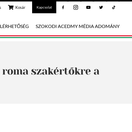
Facebook
Instagram
Youtube
Twitter
Tiktok
s
Kosár
Kapcsolat
ELÉRHETŐSÉG
SZOKODI ACEDMY MÉDIA ADOMÁNY
n roma szakértőkre a