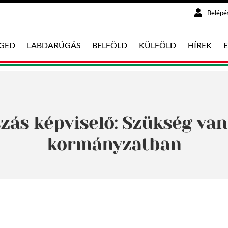
Belépé
EGED
LABDARÚGÁS
BELFÖLD
KÜLFÖLD
HÍREK
szás képviselő: Szükség va
kormányzatban