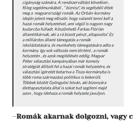
cigányság számára. A rendszerváltást követően ,
főleg segédmunkából , ” biznisz”, és segélyből éltek
meg a magyarországi romák. Az Orbán-kormány
idején jelent meg először, hogy valamit tenni kell a
hazai romák helyzetével, ami végül is nagyon nagy
kudarcba fulladt. Köszönhető Farkas Flórián
államtitkárnak, aki a rá bizott pénzt „eltapsolta”. Ez
a milliárdos állami támogatás a romák
iskoláztatására, és munkahely támogatására adta a
kormány. Igy sok változás nem történt , a romák
helyzetén , és azok megitélésén eddig. Magyar
Péter választási kampányában már komoly
stratégiát állitott fel a hazai romák helyzetére, és
választási igéretét betartva a Tisza-kormányba is
több roma származású politikus is bekerült.
Többek között Gyöngyösi István, aki bizonyára
élettapasztalata által is sokat tud segiteni majd
azon , hogy idehaza a romák helyzete javuljon.
–
Romák akarnak dolgozni, vagy c