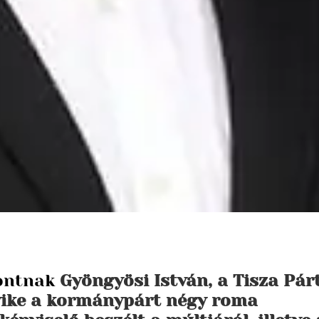
ontnak
Gyöngyösi István, a Tisza Pár
gyike a kormánypárt négy roma