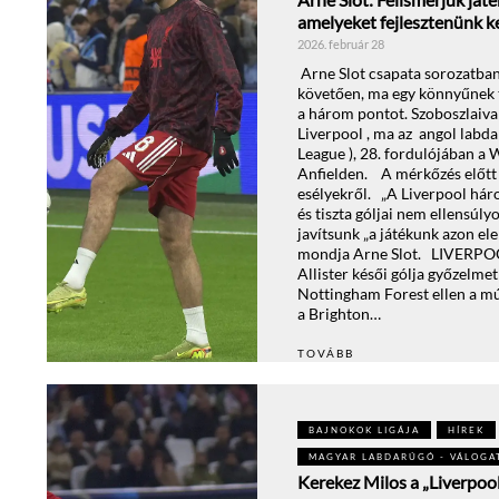
amelyeket fejlesztenünk ke
2026. február 28
Arne Slot csapata sorozatb
követően, ma egy könnyűnek 
a három pontot. Szoboszlaival
Liverpool , ma az angol labd
League ), 28. fordulójában a
Anfielden. A mérkőzés előtt 
esélyekről. „A Liverpool há
és tiszta góljai nem ellensúly
javítsunk „a játékunk azon e
mondja Arne Slot. LIVERPOO
Allister késői gólja győzelmet
Nottingham Forest ellen a mú
a Brighton…
TOVÁBB
BAJNOKOK LIGÁJA
HÍREK
MAGYAR LABDARÚGÓ - VÁLOGA
Kerekez Milos a „Liverpool