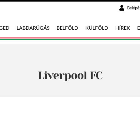
Belépé
EGED
LABDARÚGÁS
BELFÖLD
KÜLFÖLD
HÍREK
Liverpool FC