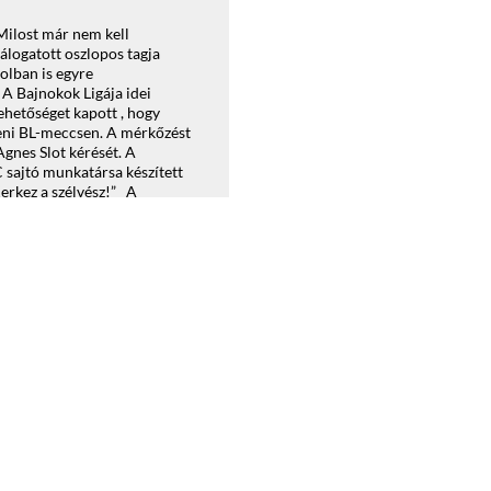
Milost már nem kell
álogatott oszlopos tagja
oolban is egyre
A Bajnokok Ligája idei
lehetőséget kapott , hogy
leni BL-meccsen. A mérkőzést
 Agnes Slot kérését. A
 sajtó munkatársa készített
Kerkez a szélvész!” A
De Zerbi csapatával
üket az Orange Velodrome-
lenje garantálná Arne Slot
ten a Qarabag elleni…
LIVERPOOL FC
HÍREK
őse, és legjobbja!
ában a Szoboszlai Dominikkal