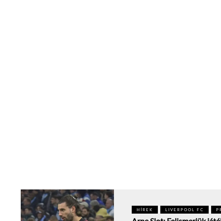
HÍREK
LIVERPOOL FC
P
Arne Slot: Felismerjük ját