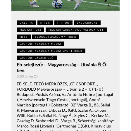
GALÉRIA
HÍREK
ITTHON
LABDARÚGÁS
MAGYAR FOCI
MAGYAR LABDARÚGÓ-VÁLOGATOTT
MLSZ
SZOKODI ACADEMY HÍREK
SZOKODI ACADEMY MEDIA
SZOKODI ACADEMY MEDIA SPORTHÍREK
SZOKODI LÁSZLÓ ÉLŐ
Eb-selejtező: – Magyarország – Litvánia ÉLŐ-
ben.
2023. június 20
EB-SELEJTEZŐ MÉRKŐZÉS, „G”-CSOPORT, .,
FORDULÓ Magyarország – Litvánia 2 – 0 ( 1- 0 )
Budapest, Puskás Aréna, V.: António Nobre ( portugál
), Asszisztensek: Tiago Costa ( portugál), André
Narciso (portugál) Gólszerző: 32’, Varga B., 83’, Sallai
R. Magyarország: Dibusz D., (GK), Szalai A., Orbán
Willi, Botka E.,Sallai R., Nagy Á., Styles C., Kerkez M.,
Gazdag D.,Szoboszlai D., Varga B., Szövetségi kapitány:
Marco Rossi Litvánia: Gertmonas E.(GK), Kimavicius