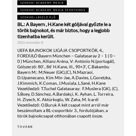
SZOKODI ACADEMY MEDIA
SZOKODI ACADEMY MEDIA SPORTHÍREK
SZOKODI LÁSZLÓ ÉLŐ
BL.: A Bayern , H.Kane két góljával győzte le a
török bajnokot, és már biztos, hogy a legjobb
tizenhatba került.
2023. november 8
UEFA BAJNOKOK LIGÁJA CSOPORTKÖR, 4.,
FORDULÓ Bayern München – Galatasaray 2 – 1 ( 0 –
0 ) München, Allianz Aréna, V: António N.(portugál),
Gólszerző: 80′., 86′ H.Kane, ill., 90+3′, C.Bakambu
Bayern M.: M.Neuer (GK),(C), N.Mazraoi,
D.Upamecano, Kim Min-Jae, A.Davies, L.Goretzka,
J.Kimmich, K.Coman, J.Musiala, L.Sané, H.Kane
Vezetőedző: T.Tuchel Galatasaray: F.Muslera (GK), (C),
S.Boey, D.Sánchez, A.Bardakçi, K. Ayhan, L. Torreira,
H. Ziyech, K. Aktürkoglu, W. Zaha, M. Icardi
Vezetőedző: O.Buruk A két csapat mint arról már
beszámoltam a BL-csoportkör 3., fordulójában, a
török bajnokcsapat otthonában csapott össze.
TOVÁBB