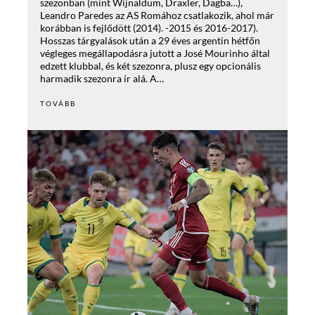
szezonban (mint Wijnaldum, Draxler, Dagba…),
Leandro Paredes az AS Romához csatlakozik, ahol már
korábban is fejlődött (2014). -2015 és 2016-2017).
Hosszas tárgyalások után a 29 éves argentin hétfőn
végleges megállapodásra jutott a José Mourinho által
edzett klubbal, és két szezonra, plusz egy opcionális
harmadik szezonra ír alá. A…
TOVÁBB