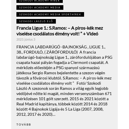
SZOKODI ACADEMY HÍREK
SZOKODI ACADEMY MEDIA
SZOKODI ACADEMY MEDIA SPORTHÍREK
SZOKODI LÁSZLÓ ÉLŐ
Francia Ligue 1.: S.Ramos: – A piros-kék mez
viselése csodálatos élmény volt! ” + Videó
2023. június 3
FRANCIA LABDARÚGÓ -BAJNOKSÁG , LIGUE 1.,
38., FORDULÓ, ( ZÁRÓFORDULÓ) A francia
labdarúgó-bajnokság Ligue 1., zárófordulójában a PSG
csapata hazai pályán fogadja a Clermont csapatát. A
mérkőzés előestéjén a PSG spanyol származású
játékosa Sergio Ramos bejelentette a szezon végén
távozik a fővárosi klubtól. S.Ramos: – A piros-kék mez
viselése csodálatos élmény volt ” Fotó/ Szokodi
László A szezonok során Ramos a világ egyik legjobb
védőjévé nőtte ki magát, minden versenyszámban 671
mérkőzésen 101 gólt szerzett. 2015 és 2021 között a
Real Madrid kapitánya, többek között 2014 és 2018
között 4 Bajnokok Ligája és 5 La Liga (2007, 2008,
2012, 2017 és 2020)…
TOVÁBB