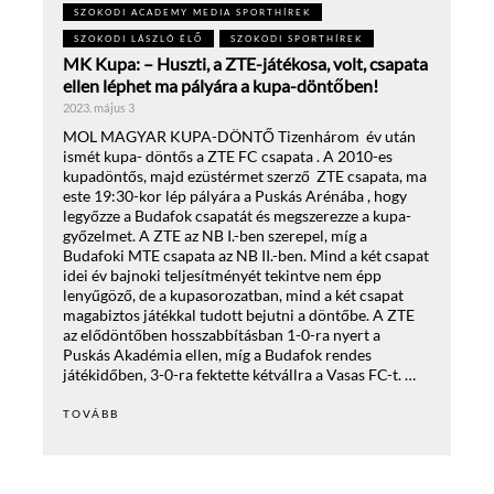
SZOKODI ACADEMY MEDIA SPORTHÍREK
SZOKODI LÁSZLÓ ÉLŐ
SZOKODI SPORTHÍREK
MK Kupa: – Huszti, a ZTE-játékosa, volt, csapata
ellen léphet ma pályára a kupa-döntőben!
2023. május 3
MOL MAGYAR KUPA-DÖNTŐ Tizenhárom év után
ismét kupa- döntős a ZTE FC csapata . A 2010-es
kupadöntős, majd ezüstérmet szerző ZTE csapata, ma
este 19:30-kor lép pályára a Puskás Arénába , hogy
legyőzze a Budafok csapatát és megszerezze a kupa-
győzelmet. A ZTE az NB I.-ben szerepel, míg a
Budafoki MTE csapata az NB II.-ben. Mind a két csapat
idei év bajnoki teljesítményét tekintve nem épp
lenyűgöző, de a kupasorozatban, mind a két csapat
magabiztos játékkal tudott bejutni a döntőbe. A ZTE
az elődöntőben hosszabbításban 1-0-ra nyert a
Puskás Akadémia ellen, míg a Budafok rendes
játékidőben, 3-0-ra fektette kétvállra a Vasas FC-t. …
TOVÁBB