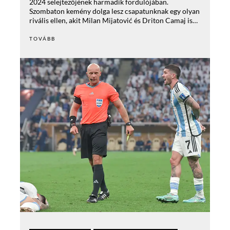
2024 selejtezőjének harmadik fordulójában.
Szombaton kemény dolga lesz csapatunknak egy olyan
rivális ellen, akit Milan Mijatović és Driton Camaj is…
TOVÁBB