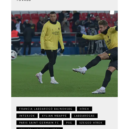
FRANCIA LABDARÚGÓ BAJNOKSÁG
HÍREK
INTERJÚK
KYLIAN MBAPPÉ
LABDARÚGÁS
PARIS SAINT-GERMAIN FC
PSG
SZEGED HÍREK