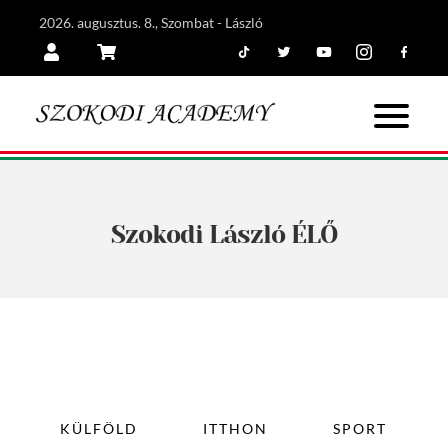
2026. augusztus. 8., Szombat - László
Tiktok
Twitter
Youtube
Instagram
Facebook
Belépés
Kosár
Szokodi László ÉLŐ
KÜLFÖLD
ITTHON
SPORT