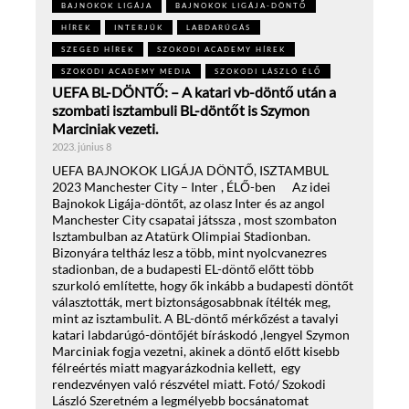
BAJNOKOK LIGÁJA
BAJNOKOK LIGÁJA-DÖNTŐ
HÍREK
INTERJÚK
LABDARÚGÁS
SZEGED HÍREK
SZOKODI ACADEMY HÍREK
SZOKODI ACADEMY MEDIA
SZOKODI LÁSZLÓ ÉLŐ
UEFA BL-DÖNTŐ: – A katari vb-döntő után a
szombati isztambuli BL-döntőt is Szymon
Marciniak vezeti.
2023. június 8
UEFA BAJNOKOK LIGÁJA DÖNTŐ, ISZTAMBUL
2023 Manchester City – Inter , ÉLŐ-ben Az idei
Bajnokok Ligája-döntőt, az olasz Inter és az angol
Manchester City csapatai játssza , most szombaton
Isztambulban az Atatürk Olimpiai Stadionban.
Bizonyára teltház lesz a több, mint nyolcvanezres
stadionban, de a budapesti EL-döntő előtt több
szurkoló említette, hogy ők inkább a budapesti döntőt
választották, mert biztonságosabbnak ítélték meg,
mint az isztambulit. A BL-döntő mérkőzést a tavalyi
katari labdarúgó-döntőjét bíráskodó ,lengyel Szymon
Marciniak fogja vezetni, akinek a döntő előtt kisebb
félreértés miatt magyarázkodnia kellett, egy
rendezvényen való részvétel miatt. Fotó/ Szokodi
László Szeretném a legmélyebb bocsánatomat