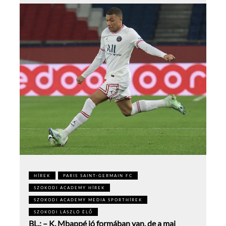
HÍREK
PARIS SAINT-GERMAIN FC
SZOKODI ACADEMY HÍREK
SZOKODI ACADEMY MEDIA SPORTHÍREK
SZOKODI LÁSZLÓ ÉLŐ
BL.: – K. Mbappé jó formában van, de a mai