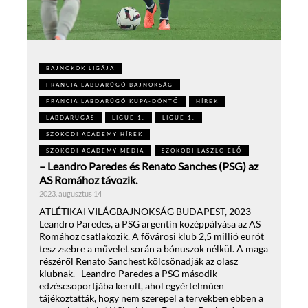
BAJNOKOK LIGÁJA
FRANCIA LABDARÚGÓ BAJNOKSÁG
FRANCIA LABDARÚGÓ KUPA-DÖNTŐ
HÍREK
LABDARÚGÁS
LIGUE 1.
LIGUE 1.
SZOKODI ACADEMY HÍREK
SZOKODI ACADEMY MEDIA
SZOKODI LÁSZLÓ ÉLŐ
– Leandro Paredes és Renato Sanches (PSG) az
AS Romához távozik.
2023. augusztus 14
ATLÉTIKAI VILÁGBAJNOKSÁG BUDAPEST, 2023
Leandro Paredes, a PSG argentin középpályása az AS
Romához csatlakozik. A fővárosi klub 2,5 millió eurót
tesz zsebre a művelet során a bónuszok nélkül. A maga
részéről Renato Sanchest kölcsönadják az olasz
klubnak. Leandro Paredes a PSG második
edzéscsoportjába került, ahol egyértelműen
tájékoztatták, hogy nem szerepel a tervekben ebben a