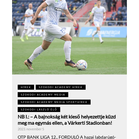
HÍREK
SZOKODI ACADEMY HÍREK
SZOKODI ACADEMY MEDIA
SZOKODI ACADEMY MEDIA SPORTHÍREK
SZOKODI LÁSZLÓ ÉLŐ
NB I.: – A bajnokság két kieső helyezettje küzd
meg ma egymás ellen, a Várkerti Stadionban!
2023. november 5
OTP BANK LIGA 12., FORDULÓ A hazai labdarúgó-