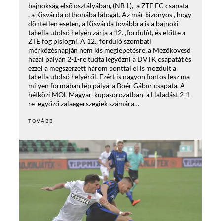
bajnokság első osztályában, (NB I.), a ZTE FC csapata
, a Kisvárda otthonába látogat. Az már bizonyos , hogy
döntetlen esetén, a Kisvárda továbbra is a bajnoki
tabella utolsó helyén zárja a 12. ,fordulót, és előtte a
ZTE fog pislogni. A 12., forduló szombati
mérkőzésnapján nem kis meglepetésre, a Mezőkövesd
hazai pályán 2-1-re tudta legyőzni a DVTK csapatát és
ezzel a megszerzett három ponttal el is mozdult a
tabella utolsó helyéről. Ezért is nagyon fontos lesz ma
milyen formában lép pályára Boér Gábor csapata. A
hétközi MOL Magyar-kupasorozatban a Haladást 2-1-
re legyőző zalaegerszegiek számára…
TOVÁBB