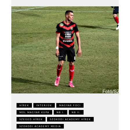
HÍREK
INTERJÚK
MAGYAR FOCI
MOL MAGYAR KUPA
NB I.
NB II.
SZEGED HÍREK
SZOKODI ACADEMY HÍREK
SZOKODI ACADEMY MEDIA