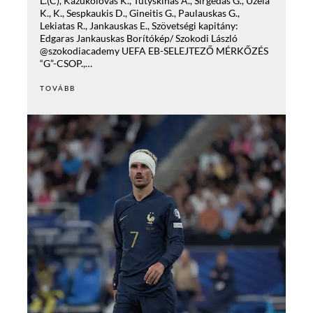
L.(C), Kazukolovas K., Tutyskinas A., Sirgédas G., Uzéla
K., K., Sespkaukis D., Gineitis G., Paulauskas G.,
Lekiatas R., Jankauskas E., Szövetségi kapitány:
Edgaras Jankauskas Borítókép/ Szokodi László
@szokodiacademy UEFA EB-SELEJTEZŐ MÉRKŐZÉS
“G”-CSOP.,…
TOVÁBB