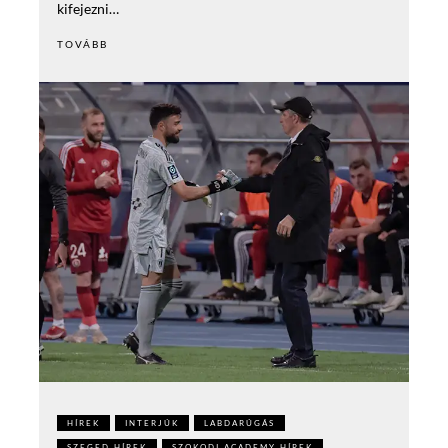
kifejezni…
TOVÁBB
HÍREK
INTERJÚK
LABDARÚGÁS
SZEGED HÍREK
SZOKODI ACADEMY HÍREK