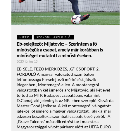
HÍREK
SZOKODI LÁSZLÓ ÉLŐ
Eb-selejtező: Mijatovic: – Szerintem a fő
minőségük a csapat, amely már korábban is
minőséget mutatott a minősítéseken.
2023. június 13
EB-SELEJTEZŐ MÉRKŐZÉS, „G”-CSOPORT, 2.,
FORDULÓ A magyar válogatott szombaton
létfontosságú Eb-selejtező mérkőzést játszik
idegenben , Montenegró ellen. A montenegrói
válogatottban két ismerős arc Mijatovic, aki két évet
töltött az MTK Budapest csapatában, valamint
D.Camaj, aki jelenleg is az NB I.-ben szereplő Kisvárda
Master Good játékosa. A két montenegrói válogatott
játékos jól ismerő a magyar válogatottat, akik a mai
edzésen beszéltek a szombati csapatuk esélyeiről. A
„Brave Falcons” második edzést tart ma este a
Magyarországgal vívott párharc előtt az UEFA EURO