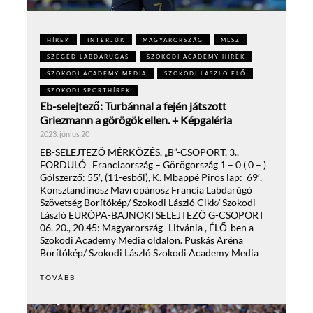
HÍREK
INTERJÚK
MAGYARORSZÁG
MLSZ
SZEGED LABDARÚGÁS
SZOKODI ACADEMY HÍREK
SZOKODI ACADEMY MEDIA
SZOKODI LÁSZLÓ ÉLŐ
SZOKODI SPORTHÍREK
Eb-selejtező: Turbánnal a fején játszott
Griezmann a görögök ellen. + Képgaléria
2023. június 20
EB-SELEJTEZŐ MÉRKŐZÉS, „B”-CSOPORT, 3.,
FORDULÓ Franciaország – Görögország 1 – 0 ( 0 – )
Gólszerző: 55′, (11-esből), K. Mbappé Piros lap: 69′,
Konsztandinosz Mavropánosz Francia Labdarúgó
Szövetség Borítókép/ Szokodi László Cikk/ Szokodi
László EURÓPA-BAJNOKI SELEJTEZŐ G-CSOPORT
06. 20., 20.45: Magyarország–Litvánia , ÉLŐ-ben a
Szokodi Academy Media oldalon. Puskás Aréna
Borítókép/ Szokodi László Szokodi Academy Media
TOVÁBB