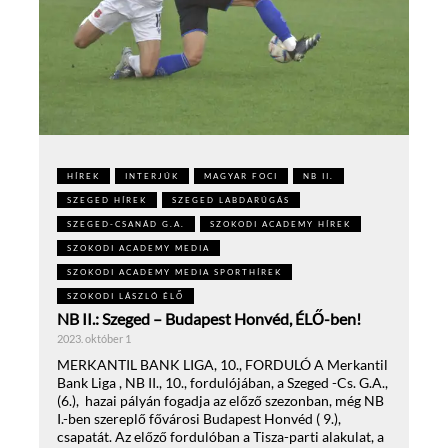
HÍREK
INTERJÚK
MAGYAR FOCI
NB II.
SZEGED HÍREK
SZEGED LABDARÚGÁS
SZEGED-CSANÁD G.A.
SZOKODI ACADEMY HÍREK
SZOKODI ACADEMY MEDIA
SZOKODI ACADEMY MEDIA SPORTHÍREK
SZOKODI LÁSZLÓ ÉLŐ
NB II.: Szeged – Budapest Honvéd, ÉLŐ-ben!
2023. október 1
MERKANTIL BANK LIGA, 10., FORDULÓ A Merkantil
Bank Liga , NB II., 10., fordulójában, a Szeged -Cs. G.A.,
(6.), hazai pályán fogadja az előző szezonban, még NB
I.-ben szereplő fővárosi Budapest Honvéd ( 9.),
csapatát. Az előző fordulóban a Tisza-parti alakulat, a