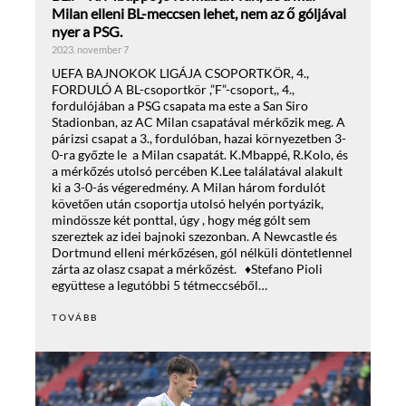
Milan elleni BL-meccsen lehet, nem az ő góljával
nyer a PSG.
2023. november 7
UEFA BAJNOKOK LIGÁJA CSOPORTKÖR, 4.,
FORDULÓ A BL-csoportkör ,”F”-csoport,, 4.,
fordulójában a PSG csapata ma este a San Siro
Stadionban, az AC Milan csapatával mérkőzik meg. A
párizsi csapat a 3., fordulóban, hazai környezetben 3-
0-ra győzte le a Milan csapatát. K.Mbappé, R.Kolo, és
a mérkőzés utolsó percében K.Lee találatával alakult
ki a 3-0-ás végeredmény. A Milan három fordulót
követően után csoportja utolsó helyén portyázik,
mindössze két ponttal, úgy , hogy még gólt sem
szereztek az idei bajnoki szezonban. A Newcastle és
Dortmund elleni mérkőzésen, gól nélküli döntetlennel
zárta az olasz csapat a mérkőzést. ♦Stefano Pioli
együttese a legutóbbi 5 tétmeccséből…
TOVÁBB