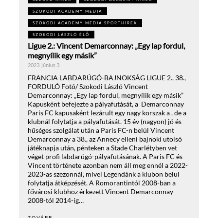
SZOKODI ACADEMY MEDIA
SZOKODI ACADEMY MEDIA SPORTHÍREK
SZOKODI LÁSZLÓ ÉLŐ
Ligue 2.: Vincent Demarconnay: „Egy lap fordul,
megnyílik egy másik”
2023. június 3
FRANCIA LABDARÚGÓ-BAJNOKSÁG LIGUE 2., 38.,
FORDULÓ Fotó/ Szokodi László Vincent
Demarconnay: „Egy lap fordul, megnyílik egy másik”
Kapusként befejezte a pályafutását, a Demarconnay
Paris FC kapusaként lezárult egy nagy korszak a , de a
klubnál folytatja a pályafutását. 15 év (nagyon) jó és
hűséges szolgálat után a Paris FC-n belül Vincent
Demarconnay a 38., az Annecy elleni bajnoki utolsó
játéknapja után, pénteken a Stade Charlétyben vet
véget profi labdarúgó-pályafutásának. A Paris FC és
Vincent története azonban nem áll meg ennél a 2022-
2023-as szezonnál, mivel Legendánk a klubon belül
folytatja átképzését. A Romorantintól 2008-ban a
fővárosi klubhoz érkezett Vincent Demarconnay
2008-tól 2014-ig…
TOVÁBB