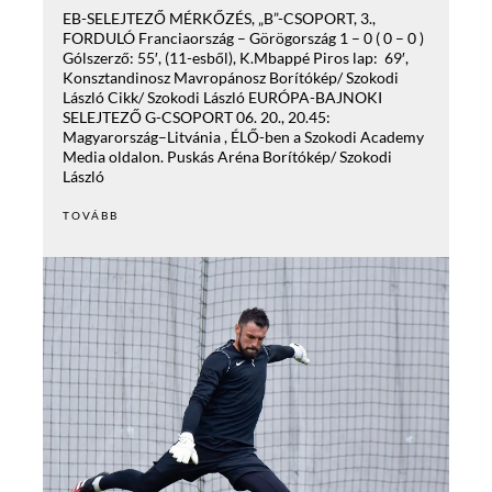
EB-SELEJTEZŐ MÉRKŐZÉS, „B”-CSOPORT, 3.,
FORDULÓ Franciaország – Görögország 1 – 0 ( 0 – 0 )
Gólszerző: 55′, (11-esből), K.Mbappé Piros lap: 69′,
Konsztandinosz Mavropánosz Borítókép/ Szokodi
László Cikk/ Szokodi László EURÓPA-BAJNOKI
SELEJTEZŐ G-CSOPORT 06. 20., 20.45:
Magyarország–Litvánia , ÉLŐ-ben a Szokodi Academy
Media oldalon. Puskás Aréna Borítókép/ Szokodi
László
TOVÁBB