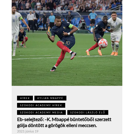
HÍREK
KYLIAN MBAPPÉ
SZOKODI ACADEMY HÍREK
SZOKODI ACADEMY MEDIA
SZOKODI LÁSZLÓ ÉLŐ
Eb-selejtező: -K. Mbappé büntetőből szerzett
gólja döntött a görögök elleni meccsen.
2023. június 19