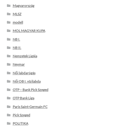
Magyarország
MLSZ
modell
MOL MAGYAR KUPA
NB I.
NB II.
Nemzetek Ligája
Neymar
Női labdarúgás
Női OB I. vízilabda
OTP – Bank Pick Szeged
OTP Bank Liga
Paris Saint-Germain FC
Pick Szeged
POLITIKA