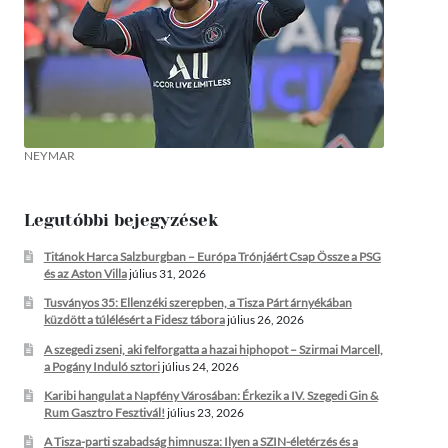
NEYMAR
Legutóbbi bejegyzések
Titánok Harca Salzburgban – Európa Trónjáért Csap Össze a PSG
és az Aston Villa
július 31, 2026
Tusványos 35: Ellenzéki szerepben, a Tisza Párt árnyékában
küzdött a túlélésért a Fidesz tábora
július 26, 2026
A szegedi zseni, aki felforgatta a hazai hiphopot – Szirmai Marcell,
a Pogány Induló sztori
július 24, 2026
Karibi hangulat a Napfény Városában: Érkezik a IV. Szegedi Gin &
Rum Gasztro Fesztivál!
július 23, 2026
A Tisza-parti szabadság himnusza: Ilyen a SZIN-életérzés és a