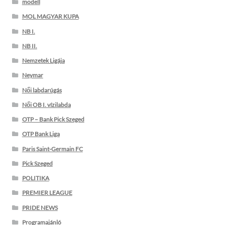
modell
MOL MAGYAR KUPA
NB I.
NB II.
Nemzetek Ligája
Neymar
Női labdarúgás
Női OB I. vízilabda
OTP – Bank Pick Szeged
OTP Bank Liga
Paris Saint-Germain FC
Pick Szeged
POLITIKA
PREMIER LEAGUE
PRIDE NEWS
Programajánló