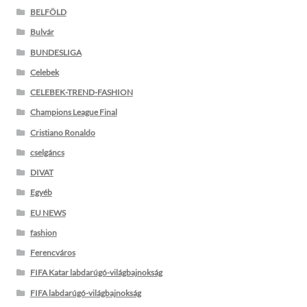
BELFÖLD
Bulvár
BUNDESLIGA
Celebek
CELEBEK-TREND-FASHION
Champions League Final
Cristiano Ronaldo
cselgáncs
DIVAT
Egyéb
EU NEWS
fashion
Ferencváros
FIFA Katar labdarúgó-világbajnokság
FIFA labdarúgó-világbajnokság