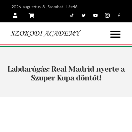
2026. augusztus. 8., Szombat - László
Tiktok
Twitter
Youtube
Instagram
Facebook
Belépés
Kosár
Labdarúgás: Real Madrid nyerte a
Szuper Kupa döntőt!