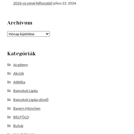
2026-os zenei felhozatal!
július 22, 2026
Archívum
Archívum
Kategóriák
Academy
Akciók
Atlétika
Bajnokok Ligája
Bajnokok Ligája-döntő
Bayern München
BELFÖLD
Bulvár