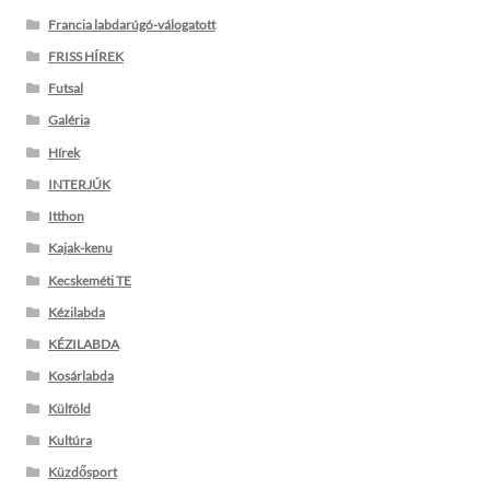
Francia labdarúgó-válogatott
FRISS HÍREK
Futsal
Galéria
Hírek
INTERJÚK
Itthon
Kajak-kenu
Kecskeméti TE
Kézilabda
KÉZILABDA
Kosárlabda
Külföld
Kultúra
Küzdősport