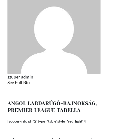
szuper admin
See Full Bio
ANGOL LABDARÚGÓ-BAJNOKSÁG,
PREMIER LEAGUE TABELLA
[soccer-info id='2' type='table' style='red_light' /]