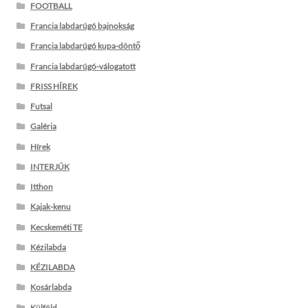
FOOTBALL
Francia labdarúgó bajnokság
Francia labdarúgó kupa-döntő
Francia labdarúgó-válogatott
FRISS HÍREK
Futsal
Galéria
Hírek
INTERJÚK
Itthon
Kajak-kenu
Kecskeméti TE
Kézilabda
KÉZILABDA
Kosárlabda
Külföld