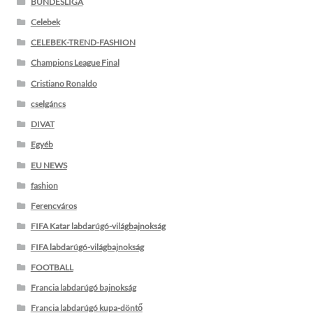
BUNDESLIGA
Celebek
CELEBEK-TREND-FASHION
Champions League Final
Cristiano Ronaldo
cselgáncs
DIVAT
Egyéb
EU NEWS
fashion
Ferencváros
FIFA Katar labdarúgó-világbajnokság
FIFA labdarúgó-világbajnokság
FOOTBALL
Francia labdarúgó bajnokság
Francia labdarúgó kupa-döntő