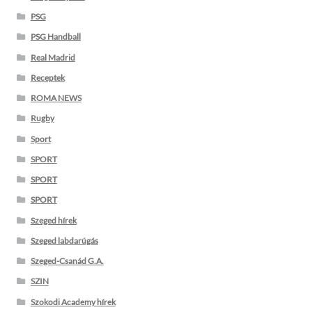
PSG
PSG Handball
Real Madrid
Receptek
ROMA NEWS
Rugby
Sport
SPORT
SPORT
SPORT
Szeged hírek
Szeged labdarúgás
Szeged-Csanád G.A.
SZIN
Szokodi Academy hírek