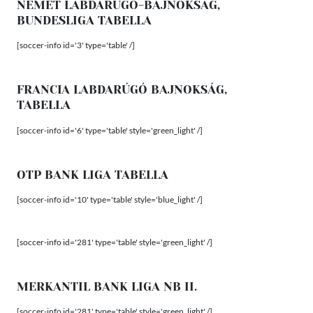
NÉMET LABDARÚGÓ-BAJNOKSÁG,
BUNDESLIGA TABELLA
[soccer-info id='3' type='table' /]
FRANCIA LABDARÚGÓ BAJNOKSÁG,
TABELLA
[soccer-info id='6' type='table' style='green_light' /]
OTP BANK LIGA TABELLA
[soccer-info id='10' type='table' style='blue_light' /]
[soccer-info id='281' type='table' style='green_light' /]
MERKANTIL BANK LIGA NB II.
[soccer-info id='281' type='table' style='green_light' /]