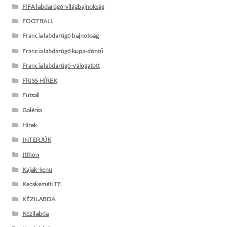
FIFA labdarúgó-világbajnokság
FOOTBALL
Francia labdarúgó bajnokság
Francia labdarúgó kupa-döntő
Francia labdarúgó-válogatott
FRISS HÍREK
Futsal
Galéria
Hírek
INTERJÚK
Itthon
Kajak-kenu
Kecskeméti TE
KÉZILABDA
Kézilabda