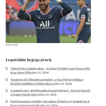
NEYMAR
Legutóbbi bejegyzések
Titánok Harca Salzburgban – Európa Trónjáért Csap Össze a PSG
és az Aston Villa
július 31, 2026
Tusványos 35: Ellenzéki szerepben, a Tisza Párt árnyékában
küzdött a túlélésért a Fidesz tábora
július 26, 2026
A szegedi zseni, aki felforgatta a hazai hiphopot – Szirmai Marcell,
a Pogány Induló sztori
július 24, 2026
Karibi hangulat a Napfény Városában: Érkezik a IV. Szegedi Gin &
Rum Gasztro Fesztivál!
július 23, 2026