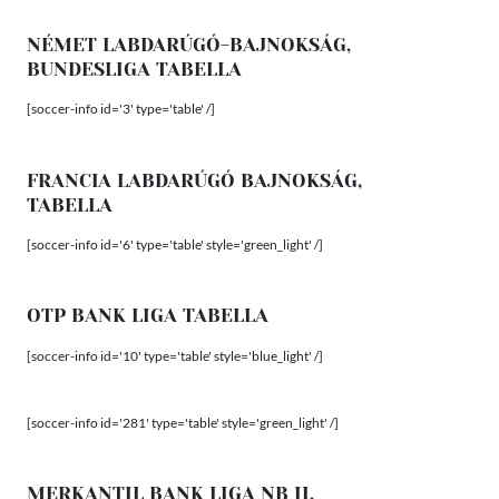
NÉMET LABDARÚGÓ-BAJNOKSÁG,
BUNDESLIGA TABELLA
[soccer-info id='3' type='table' /]
FRANCIA LABDARÚGÓ BAJNOKSÁG,
TABELLA
[soccer-info id='6' type='table' style='green_light' /]
OTP BANK LIGA TABELLA
[soccer-info id='10' type='table' style='blue_light' /]
[soccer-info id='281' type='table' style='green_light' /]
MERKANTIL BANK LIGA NB II.