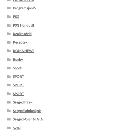
Programajánló
PSG
PSG Handball
Real Madrid
Receptek
ROMA NEWS
Rugby
Sport
SPORT
SPORT
SPORT
Szeged hírek
Szeged labdarúgás
Szeged-Csanád G.A.
SZIN