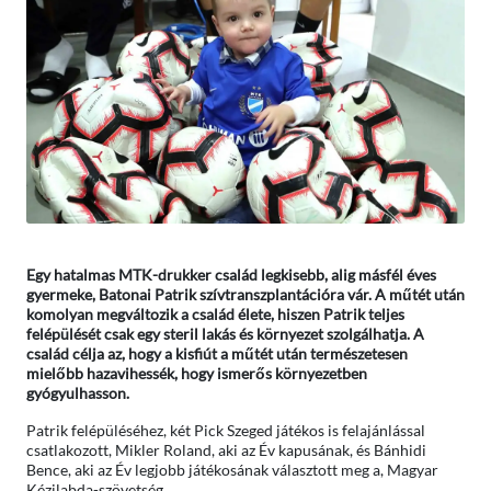
Egy hatalmas MTK-drukker család legkisebb, alig másfél éves
gyermeke, Batonai Patrik szívtranszplantációra vár. A műtét után
komolyan megváltozik a család élete, hiszen Patrik teljes
felépülését csak egy steril lakás és környezet szolgálhatja. A
család célja az, hogy a kisfiút a műtét után természetesen
mielőbb hazavihessék, hogy ismerős környezetben
gyógyulhasson.
Patrik felépüléséhez, két Pick Szeged játékos is felajánlással
csatlakozott, Mikler Roland, aki az Év kapusának, és Bánhidi
Bence, aki az Év legjobb játékosának választott meg a, Magyar
Kézilabda-szövetség.