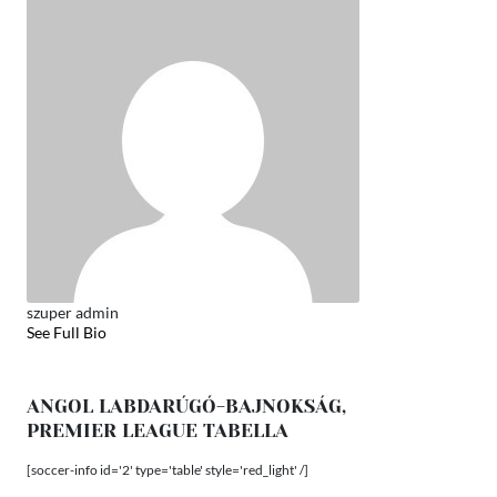
szuper admin
See Full Bio
ANGOL LABDARÚGÓ-BAJNOKSÁG,
PREMIER LEAGUE TABELLA
[soccer-info id='2' type='table' style='red_light' /]