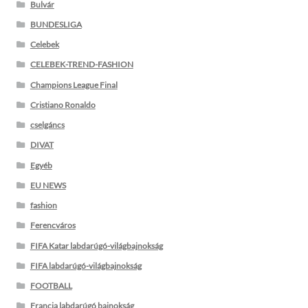
Bulvár
BUNDESLIGA
Celebek
CELEBEK-TREND-FASHION
Champions League Final
Cristiano Ronaldo
cselgáncs
DIVAT
Egyéb
EU NEWS
fashion
Ferencváros
FIFA Katar labdarúgó-világbajnokság
FIFA labdarúgó-világbajnokság
FOOTBALL
Francia labdarúgó bajnokság