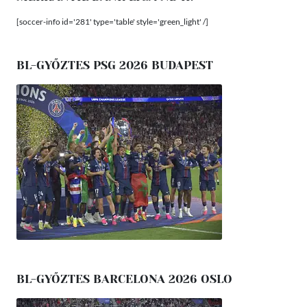
[soccer-info id='281' type='table' style='green_light' /]
BL-GYŐZTES PSG 2026 BUDAPEST
BL-GYŐZTES BARCELONA 2026 OSLO