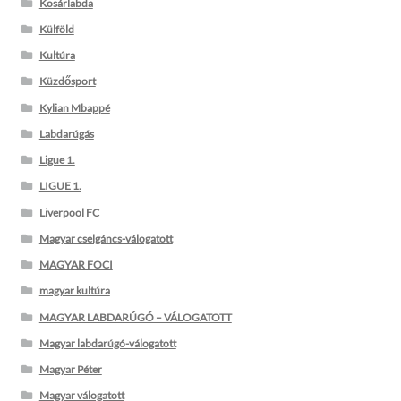
Kosárlabda
Külföld
Kultúra
Küzdősport
Kylian Mbappé
Labdarúgás
Ligue 1.
LIGUE 1.
Liverpool FC
Magyar cselgáncs-válogatott
MAGYAR FOCI
magyar kultúra
MAGYAR LABDARÚGÓ – VÁLOGATOTT
Magyar labdarúgó-válogatott
Magyar Péter
Magyar válogatott