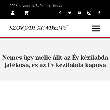
2026. augusztus. 7., Péntek - Ibolya
Tiktok
Twitter
Youtube
Instagram
Facebook
Belépés
Kosár
Nemes ügy mellé állt az Év kézilabda
játékosa, és az Év kézilabda kapusa