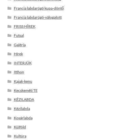
Francia labdarúgó kupa-döntő
Francia labdarúgó-válogatott
FRISS HÍREK
Futsal
Galéria
Hírek
INTERJÚK
Itthon
Kajak-kenu
Kecskeméti TE
KÉZILABDA
Kézilabda
Kosárlabda
Külföld
Kultúra