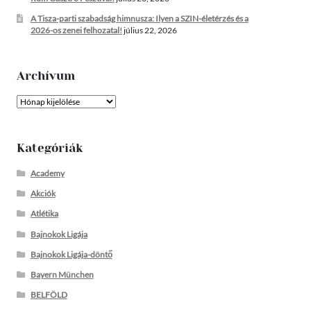
A Tisza-parti szabadság himnusza: Ilyen a SZIN-életérzés és a
2026-os zenei felhozatal!
július 22, 2026
Archívum
Archívum
Kategóriák
Academy
Akciók
Atlétika
Bajnokok Ligája
Bajnokok Ligája-döntő
Bayern München
BELFÖLD