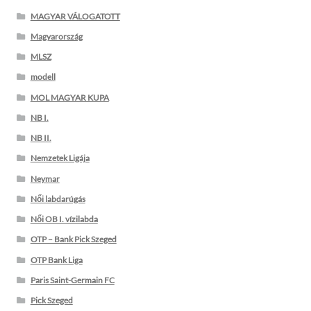
MAGYAR VÁLOGATOTT
Magyarország
MLSZ
modell
MOL MAGYAR KUPA
NB I.
NB II.
Nemzetek Ligája
Neymar
Női labdarúgás
Női OB I. vízilabda
OTP – Bank Pick Szeged
OTP Bank Liga
Paris Saint-Germain FC
Pick Szeged