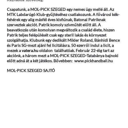
Csapatunk, a MOL-PICK SZEGED egy nemes ügy mellé áll. Az
MTK Labdarúgó Klub-gyűjtéséhez csatlakozunk. A fővárosi kék-
fehérek egy alig másfél éves kisfiúnak, Batonai Patriknak
szerveztek akciót. Patrik komoly szívműtét előtt áll. A
beavatkozás után komolyan megváltozik a család élete, hiszen
Patrik teljes felépülését csak egy steril lakás és környezet
szolgálhatja. Klubunk egy dedikált Mikler Roland, Bánhidi Bence
és Paris SG-mezt ajánl fel licitálásra. 50 ezerről indul a licit, a
mezek a
vatera.hu
oldalon találhatóak. Február 22-éig tart az
akciónk, a három mezt a MOL-PICK SZEGED-Tatabánya bajnoki
előtt adná át a két játékos. Bővebben: www.pickhandball.hu
MOL-PICK SZEGED SAJTÓ