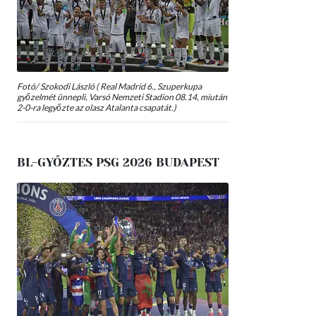
Fotó/ Szokodi László ( Real Madrid 6., Szuperkupa
győzelmét ünnepli, Varsó Nemzeti Stadion 08.14, miután
2-0-ra legyőzte az olasz Atalanta csapatát.)
BL-GYŐZTES PSG 2026 BUDAPEST