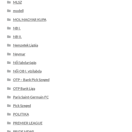
MLSZ
modell
MOL MAGYAR KUPA
NB I.
NB II.
Nemzetek Ligája
Neymar
Női labdarúgás
Női OB I. vízilabda
OTP – Bank Pick Szeged
OTP Bank Liga
Paris Saint-Germain FC
Pick Szeged
POLITIKA
PREMIER LEAGUE
PRIDE NEWS