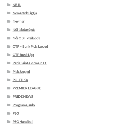
NB II.
Nemzetek Ligája
Neymar
Női labdarúgás
Női OB I. vízilabda
OTP – Bank Pick Szeged
OTP Bank Liga
Paris Saint-Germain FC
Pick Szeged
POLITIKA
PREMIER LEAGUE
PRIDE NEWS
Programajánló
PSG
PSG Handball