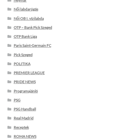
Neymar
Női labdarúgás
Női OB I. vízilabda
OTP – Bank Pick Szeged
OTP Bank Liga
Paris Saint-Germain FC
Pick Szeged
POLITIKA
PREMIER LEAGUE
PRIDE NEWS
Programajánló
PSG
PSG Handball
Real Madrid
Receptek
ROMA NEWS