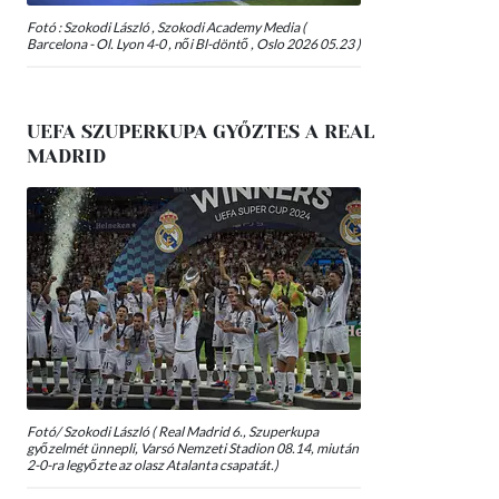
Fotó : Szokodi László , Szokodi Academy Media (
Barcelona - Ol. Lyon 4-0 , női Bl-döntő , Oslo 2026 05.23 )
UEFA SZUPERKUPA GYŐZTES A REAL
MADRID
Fotó/ Szokodi László ( Real Madrid 6., Szuperkupa
győzelmét ünnepli, Varsó Nemzeti Stadion 08.14, miután
2-0-ra legyőzte az olasz Atalanta csapatát.)