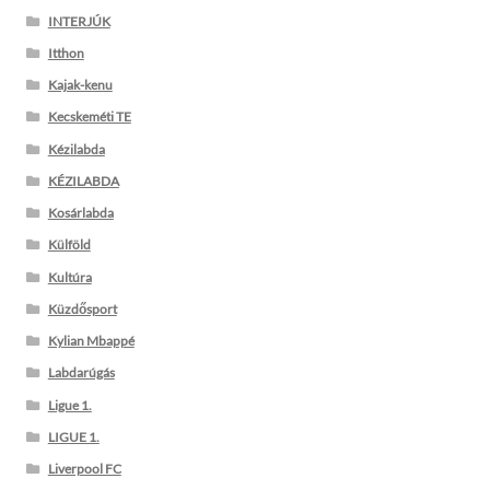
INTERJÚK
Itthon
Kajak-kenu
Kecskeméti TE
Kézilabda
KÉZILABDA
Kosárlabda
Külföld
Kultúra
Küzdősport
Kylian Mbappé
Labdarúgás
Ligue 1.
LIGUE 1.
Liverpool FC