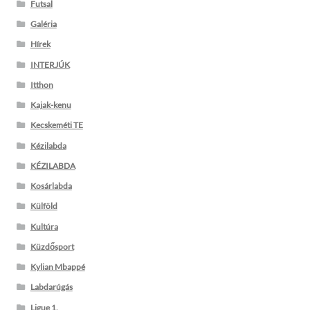
Futsal
Galéria
Hírek
INTERJÚK
Itthon
Kajak-kenu
Kecskeméti TE
Kézilabda
KÉZILABDA
Kosárlabda
Külföld
Kultúra
Küzdősport
Kylian Mbappé
Labdarúgás
Ligue 1.