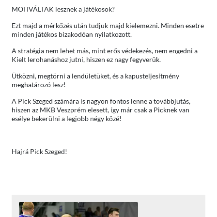
MOTIVÁLTAK lesznek a játékosok?
Ezt majd a mérkőzés után tudjuk majd kielemezni. Minden esetre
minden játékos bizakodóan nyilatkozott.
A stratégia nem lehet más, mint erős védekezés, nem engedni a
Kielt lerohanáshoz jutni, hiszen ez nagy fegyverük.
Ütközni, megtörni a lendületüket, és a kapusteljesítmény
meghatározó lesz!
A Pick Szeged számára is nagyon fontos lenne a továbbjutás,
hiszen az MKB Veszprém elesett, így már csak a Picknek van
esélye bekerülni a legjobb négy közé!
Hajrá Pick Szeged!