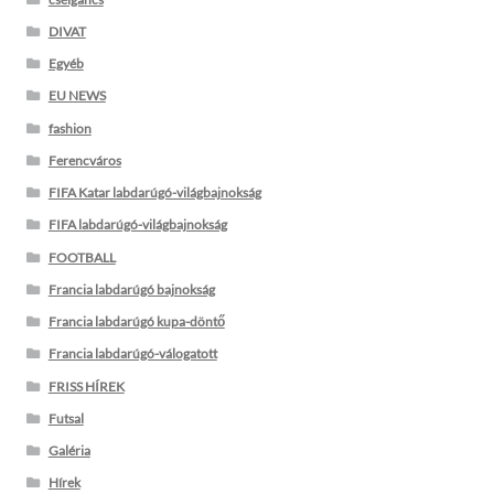
DIVAT
Egyéb
EU NEWS
fashion
Ferencváros
FIFA Katar labdarúgó-világbajnokság
FIFA labdarúgó-világbajnokság
FOOTBALL
Francia labdarúgó bajnokság
Francia labdarúgó kupa-döntő
Francia labdarúgó-válogatott
FRISS HÍREK
Futsal
Galéria
Hírek