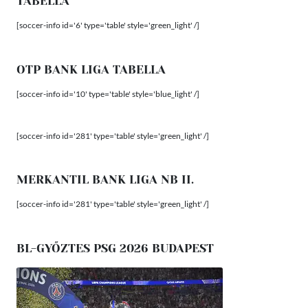
TABELLA
[soccer-info id='6' type='table' style='green_light' /]
OTP BANK LIGA TABELLA
[soccer-info id='10' type='table' style='blue_light' /]
[soccer-info id='281' type='table' style='green_light' /]
MERKANTIL BANK LIGA NB II.
[soccer-info id='281' type='table' style='green_light' /]
BL-GYŐZTES PSG 2026 BUDAPEST