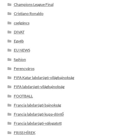
Champions League Final
Cristiano Ronaldo
cselgáncs
DIVAT
Egyéb
EU NEWS
fashion
Ferencváros
FIFA Katar labdarúgó-világbajnokság
FIFA labdarúgó-világbajnokság
FOOTBALL
Francia labdarúgó bajnokság
Francia labdarúgó kupa-döntő
Francia labdarúgó-válogatott
FRISS HÍREK