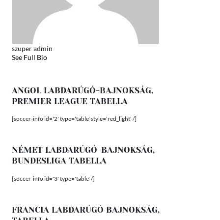
szuper admin
See Full Bio
ANGOL LABDARÚGÓ-BAJNOKSÁG,
PREMIER LEAGUE TABELLA
[soccer-info id='2' type='table' style='red_light' /]
NÉMET LABDARÚGÓ-BAJNOKSÁG,
BUNDESLIGA TABELLA
[soccer-info id='3' type='table' /]
FRANCIA LABDARÚGÓ BAJNOKSÁG,