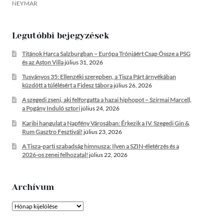
NEYMAR
Legutóbbi bejegyzések
Titánok Harca Salzburgban – Európa Trónjáért Csap Össze a PSG
és az Aston Villa
július 31, 2026
Tusványos 35: Ellenzéki szerepben, a Tisza Párt árnyékában
küzdött a túlélésért a Fidesz tábora
július 26, 2026
A szegedi zseni, aki felforgatta a hazai hiphopot – Szirmai Marcell,
a Pogány Induló sztori
július 24, 2026
Karibi hangulat a Napfény Városában: Érkezik a IV. Szegedi Gin &
Rum Gasztro Fesztivál!
július 23, 2026
A Tisza-parti szabadság himnusza: Ilyen a SZIN-életérzés és a
2026-os zenei felhozatal!
július 22, 2026
Archívum
Archívum