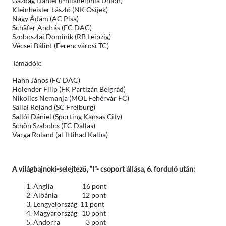
Gazdag Dániel (Philadelphia Union)
Kleinheisler László (NK Osijek)
Nagy Ádám (AC Pisa)
Schäfer András (FC DAC)
Szoboszlai Dominik (RB Leipzig)
Vécsei Bálint (Ferencvárosi TC)
Támadók:
Hahn János (FC DAC)
Holender Filip (FK Partizán Belgrád)
Nikolics Nemanja (MOL Fehérvár FC)
Sallai Roland (SC Freiburg)
Sallói Dániel (Sporting Kansas City)
Schön Szabolcs (FC Dallas)
Varga Roland (al-Ittihad Kalba)
A világbajnoki-selejtező, “I”- csoport állása, 6. forduló után:
Anglia 16 pont
Albánia 12 pont
Lengyelország 11 pont
Magyarország 10 pont
Andorra 3 pont