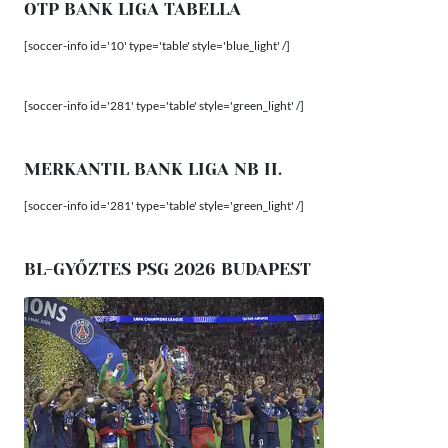
OTP BANK LIGA TABELLA
[soccer-info id='10' type='table' style='blue_light' /]
[soccer-info id='281' type='table' style='green_light' /]
MERKANTIL BANK LIGA NB II.
[soccer-info id='281' type='table' style='green_light' /]
BL-GYŐZTES PSG 2026 BUDAPEST