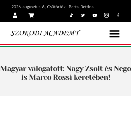
2026. augusztus. 6., Csütörtök - Berta, Bettina
Tiktok
Twitter
Youtube
Instagram
Facebook
Belépés
Kosár
Magyar válogatott: Nagy Zsolt és Nego
is Marco Rossi keretében!