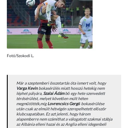
Fotó/Szokodi L.
Már a szeptemberi összetartás óta ismert volt, hogy
Varga Kevin
bokasérülés miatt hosszú hetekig nem
léphet pályára,
Szalai Ádám
bő egy hete szenvedett
térdsérülést, melyet követően múlt héten
megműtötték,míg
Lovrencsics Gergő
bokasérülése
után csak az elmúlt hétvégén szerepelhetett először
klubcsapatában. Ez azt jelenti, hogy három
alapemberre nem számíthat a válogatott szakmai stábja
az Albánia elleni hazai és az Anglia elleni idegenbeli