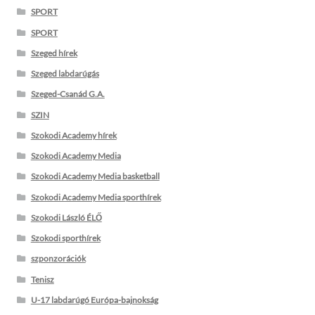
SPORT
SPORT
Szeged hírek
Szeged labdarúgás
Szeged-Csanád G.A.
SZIN
Szokodi Academy hírek
Szokodi Academy Media
Szokodi Academy Media basketball
Szokodi Academy Media sporthírek
Szokodi László ÉLŐ
Szokodi sporthírek
szponzorációk
Tenisz
U-17 labdarúgó Európa-bajnokság