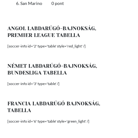
San Marino 0 pont
ANGOL LABDARÚGÓ-BAJNOKSÁG,
PREMIER LEAGUE TABELLA
[soccer-info id='2' type='table' style='red_light' /]
NÉMET LABDARÚGÓ-BAJNOKSÁG,
BUNDESLIGA TABELLA
[soccer-info id='3' type='table' /]
FRANCIA LABDARÚGÓ BAJNOKSÁG,
TABELLA
[soccer-info id='6' type='table' style='green_light' /]