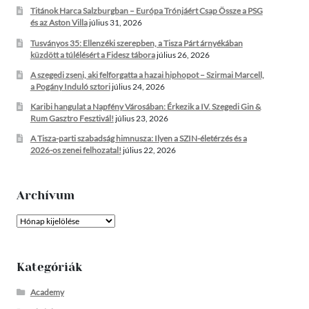
Titánok Harca Salzburgban – Európa Trónjáért Csap Össze a PSG
és az Aston Villa
július 31, 2026
Tusványos 35: Ellenzéki szerepben, a Tisza Párt árnyékában
küzdött a túlélésért a Fidesz tábora
július 26, 2026
A szegedi zseni, aki felforgatta a hazai hiphopot – Szirmai Marcell,
a Pogány Induló sztori
július 24, 2026
Karibi hangulat a Napfény Városában: Érkezik a IV. Szegedi Gin &
Rum Gasztro Fesztivál!
július 23, 2026
A Tisza-parti szabadság himnusza: Ilyen a SZIN-életérzés és a
2026-os zenei felhozatal!
július 22, 2026
Archívum
Archívum
Kategóriák
Academy