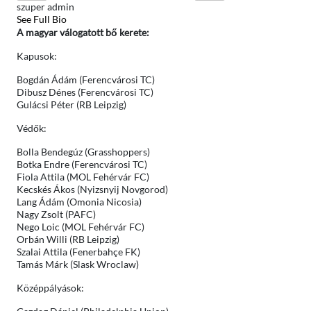
szuper admin
See Full Bio
A magyar válogatott bő kerete:
Kapusok:
Bogdán Ádám (Ferencvárosi TC)
Dibusz Dénes (Ferencvárosi TC)
Gulácsi Péter (RB Leipzig)
Védők:
Bolla Bendegúz (Grasshoppers)
Botka Endre (Ferencvárosi TC)
Fiola Attila (MOL Fehérvár FC)
Kecskés Ákos (Nyizsnyij Novgorod)
Lang Ádám (Omonia Nicosia)
Nagy Zsolt (PAFC)
Nego Loic (MOL Fehérvár FC)
Orbán Willi (RB Leipzig)
Szalai Attila (Fenerbahçe FK)
Tamás Márk (Slask Wroclaw)
Középpályások: