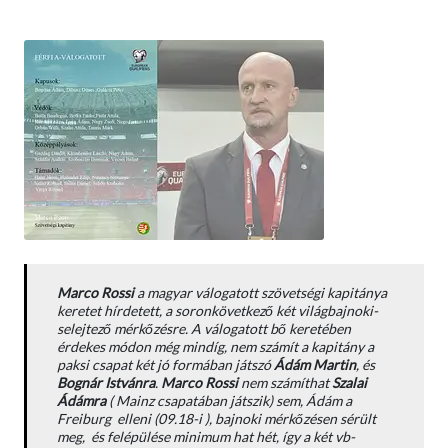
Marco Rossi
a magyar válogatott szövetségi kapitánya
keretet hírdetett, a soronkövetkező két világbajnoki-
selejtező mérkőzésre. A válogatott bő keretében
érdekes módon még mindíg, nem számít a kapitány a
paksi csapat két jó formában játszó
Ádám Martin
, és
Bognár Istvánra
.
Marco Rossi
nem számíthat
Szalai
Ádámra
( Mainz csapatában játszik) sem, Ádám a
Freiburg elleni (09.18-i ), bajnoki mérkőzésen sérült
meg, és felépülése minimum hat hét, így a két vb-