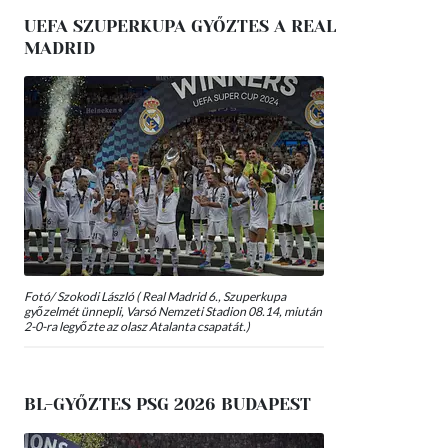
UEFA SZUPERKUPA GYŐZTES A REAL
MADRID
Fotó/ Szokodi László ( Real Madrid 6., Szuperkupa
győzelmét ünnepli, Varsó Nemzeti Stadion 08.14, miután
2-0-ra legyőzte az olasz Atalanta csapatát.)
BL-GYŐZTES PSG 2026 BUDAPEST