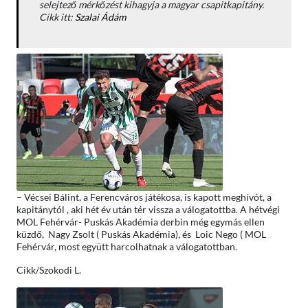
selejtező mérkőzést kihagyja a magyar csapitkapitány.
Cikk itt:
Szalai Ádám
– Vécsei Bálint, a Ferencváros játékosa, is kapott meghívót, a
kapitánytól , aki hét év után tér vissza a válogatottba. A hétvégi
MOL Fehérvár- Puskás Akadémia derbin még egymás ellen
küzdő, Nagy Zsolt ( Puskás Akadémia), és Loic Nego ( MOL
Fehérvár, most együtt harcolhatnak a válogatottban.
Cikk/Szokodi L.