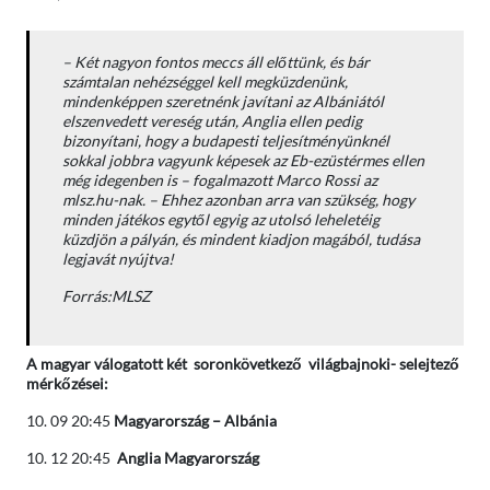
– Két nagyon fontos meccs áll előttünk, és bár
számtalan nehézséggel kell megküzdenünk,
mindenképpen szeretnénk javítani az Albániától
elszenvedett vereség után, Anglia ellen pedig
bizonyítani, hogy a budapesti teljesítményünknél
sokkal jobbra vagyunk képesek az Eb-ezüstérmes ellen
még idegenben is –
fogalmazott Marco Rossi az
mlsz.hu-nak.
– Ehhez azonban arra van szükség, hogy
minden játékos egytől egyig az utolsó leheletéig
küzdjön a pályán, és mindent kiadjon magából, tudása
legjavát nyújtva!
Forrás:MLSZ
A magyar válogatott két soronkövetkező világbajnoki- selejtező
mérkőzései:
10. 09 20:45
Magyarország – Albánia
10. 12 20:45
Anglia Magyarország