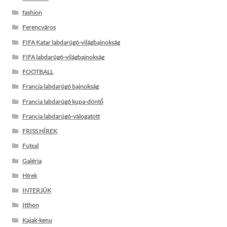
fashion
Ferencváros
FIFA Katar labdarúgó-világbajnokság
FIFA labdarúgó-világbajnokság
FOOTBALL
Francia labdarúgó bajnokság
Francia labdarúgó kupa-döntő
Francia labdarúgó-válogatott
FRISS HÍREK
Futsal
Galéria
Hírek
INTERJÚK
Itthon
Kajak-kenu