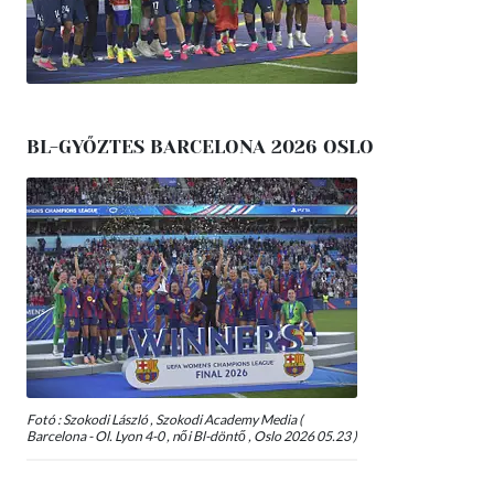
BL-GYŐZTES BARCELONA 2026 OSLO
Fotó : Szokodi László , Szokodi Academy Media (
Barcelona - Ol. Lyon 4-0 , női Bl-döntő , Oslo 2026 05.23 )