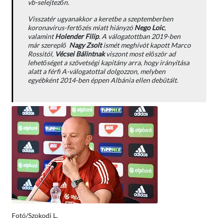
vb-selejtezőn.
Visszatér ugyanakkor a keretbe a szeptemberben
koronavírus-fertőzés miatt hiányzó
Nego Loic
,
valamint
Holender Filip
. A válogatottban 2019-ben
már szereplő
Nagy Zsolt
ismét meghívót kapott Marco
Rossitól,
Vécsei Bálintnak
viszont most először ad
lehetőséget a szövetségi kapitány arra, hogy irányítása
alatt a férfi A-válogatottal dolgozzon, melyben
egyébként 2014-ben éppen Albánia ellen debütált.
Fotó/Szokodi L.