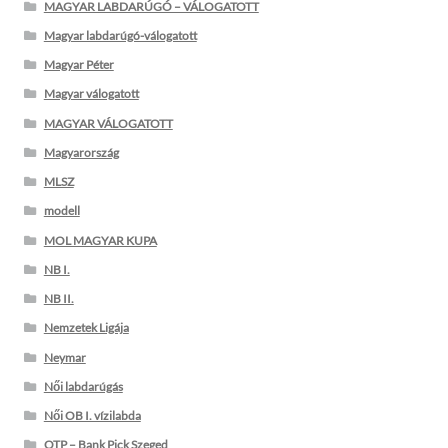
MAGYAR LABDARÚGÓ – VÁLOGATOTT
Magyar labdarúgó-válogatott
Magyar Péter
Magyar válogatott
MAGYAR VÁLOGATOTT
Magyarország
MLSZ
modell
MOL MAGYAR KUPA
NB I.
NB II.
Nemzetek Ligája
Neymar
Női labdarúgás
Női OB I. vízilabda
OTP – Bank Pick Szeged