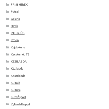
FRISS HÍREK
Futsal
Galéria
Hírek
INTERJÚK
Itthon
Kajak-kenu
Kecskeméti TE
KÉZILABDA
Kézilabda
Kosárlabda
Külföld
Kultúra
Küzdősport
Kylian Mbappé