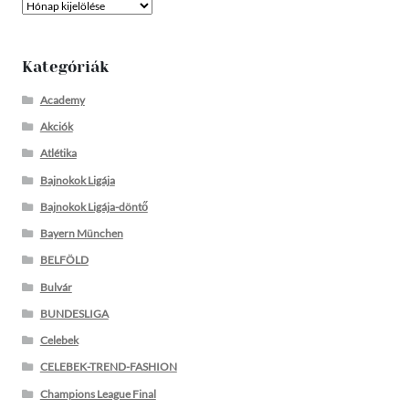
Archívum
Kategóriák
Academy
Akciók
Atlétika
Bajnokok Ligája
Bajnokok Ligája-döntő
Bayern München
BELFÖLD
Bulvár
BUNDESLIGA
Celebek
CELEBEK-TREND-FASHION
Champions League Final