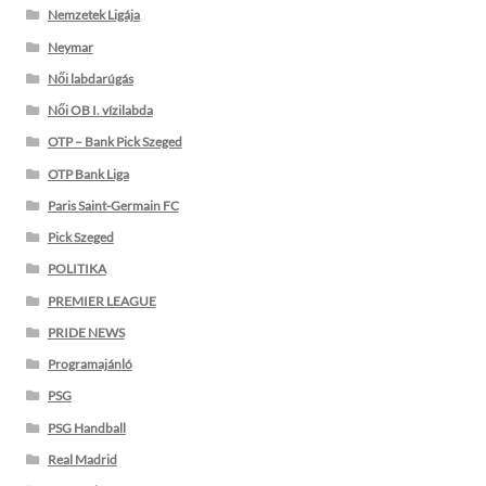
Nemzetek Ligája
Neymar
Női labdarúgás
Női OB I. vízilabda
OTP – Bank Pick Szeged
OTP Bank Liga
Paris Saint-Germain FC
Pick Szeged
POLITIKA
PREMIER LEAGUE
PRIDE NEWS
Programajánló
PSG
PSG Handball
Real Madrid