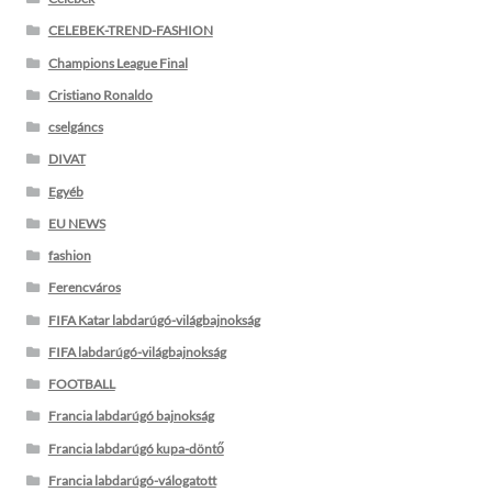
CELEBEK-TREND-FASHION
Champions League Final
Cristiano Ronaldo
cselgáncs
DIVAT
Egyéb
EU NEWS
fashion
Ferencváros
FIFA Katar labdarúgó-világbajnokság
FIFA labdarúgó-világbajnokság
FOOTBALL
Francia labdarúgó bajnokság
Francia labdarúgó kupa-döntő
Francia labdarúgó-válogatott