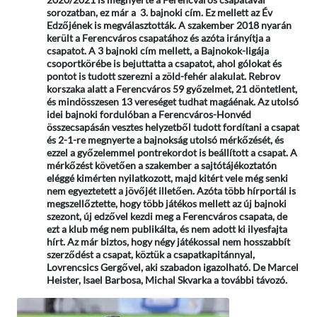
sorozatban, ez már a 3. bajnoki cím. Ez mellett az Év
Edzőjének is megválasztották. A szakember 2018 nyarán
került a Ferencváros csapatához és azóta irányítja a
csapatot. A 3 bajnoki cím mellett, a Bajnokok-ligája
csoportkörébe is bejuttatta a csapatot, ahol gólokat és
pontot is tudott szerezni a zöld-fehér alakulat. Rebrov
korszaka alatt a Ferencváros 59 győzelmet, 21 döntetlent,
és mindösszesen 13 vereséget tudhat magáénak. Az utolsó
idei bajnoki fordulóban a Ferencváros-Honvéd
összecsapásán vesztes helyzetből tudott fordítani a csapat
és 2-1-re megnyerte a bajnokság utolsó mérkőzését, és
ezzel a győzelemmel pontrekordot is beállított a csapat. A
mérkőzést követően a szakember a sajtótájékoztatón
eléggé kimérten nyilatkozott, majd kitért vele még senki
nem egyeztetett a jövőjét illetően. Azóta több hírportál is
megszellőztette, hogy több játékos mellett az új bajnoki
szezont, új edzővel kezdi meg a Ferencváros csapata, de
ezt a klub még nem publikálta, és nem adott ki ilyesfajta
hírt. Az már biztos, hogy négy játékossal nem hosszabbít
szerződést a csapat, köztük a csapatkapitánnyal,
Lovrencsics Gergővel, aki szabadon igazolható. De Marcel
Heister, Isael Barbosa, Michal Skvarka a további távozó.