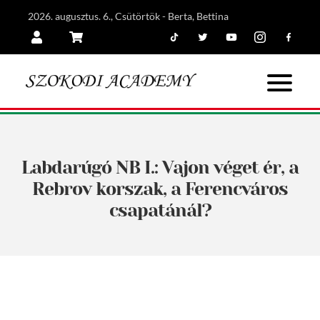
2026. augusztus. 6., Csütörtök - Berta, Bettina
Tiktok
Twitter
Youtube
Instagram
Facebook
Belépés
Kosár
Labdarúgó NB I.: Vajon véget ér, a
Rebrov korszak, a Ferencváros
csapatánál?