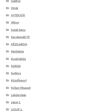
Galéria
Hírek
INTERJÚK
Itthon
Kajak-kenu
Kecskeméti TE
KÉZILABDA
Kézilabda
Kosárlabda
Külföld
Kultúra
Küzdősport
Kylian Mbappé
Labdarúgás
Ligue 1.
LIGUE 1.