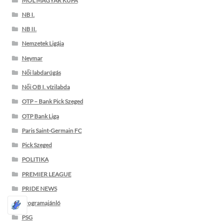
MOL MAGYAR KUPA
NB I.
NB II.
Nemzetek Ligája
Neymar
Női labdarúgás
Női OB I. vízilabda
OTP – Bank Pick Szeged
OTP Bank Liga
Paris Saint-Germain FC
Pick Szeged
POLITIKA
PREMIER LEAGUE
PRIDE NEWS
Programajánló
PSG