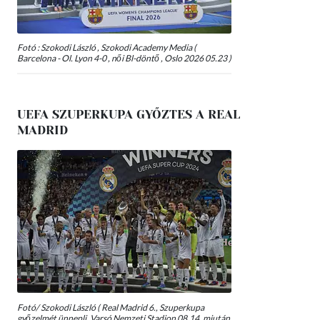
Fotó : Szokodi László , Szokodi Academy Media (
Barcelona - Ol. Lyon 4-0 , női Bl-döntő , Oslo 2026 05.23 )
UEFA SZUPERKUPA GYŐZTES A REAL
MADRID
Fotó/ Szokodi László ( Real Madrid 6., Szuperkupa
győzelmét ünnepli, Varsó Nemzeti Stadion 08.14, miután