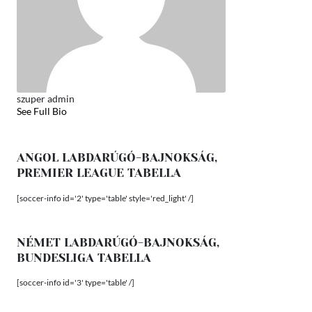
szuper admin
See Full Bio
ANGOL LABDARÚGÓ-BAJNOKSÁG,
PREMIER LEAGUE TABELLA
[soccer-info id='2' type='table' style='red_light' /]
NÉMET LABDARÚGÓ-BAJNOKSÁG,
BUNDESLIGA TABELLA
[soccer-info id='3' type='table' /]