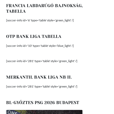
FRANCIA LABDARÚGÓ BAJNOKSÁG,
TABELLA
[soccer-info id='6' type='table' style='green_light' /]
OTP BANK LIGA TABELLA
[soccer-info id='10' type='table' style='blue_light' /]
[soccer-info id='281' type='table' style='green_light' /]
MERKANTIL BANK LIGA NB II.
[soccer-info id='281' type='table' style='green_light' /]
BL-GYŐZTES PSG 2026 BUDAPEST