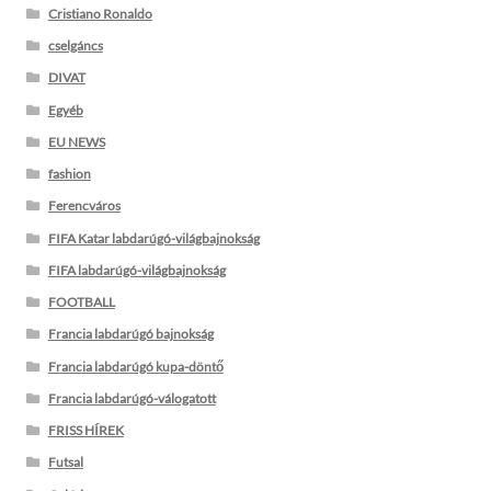
Cristiano Ronaldo
cselgáncs
DIVAT
Egyéb
EU NEWS
fashion
Ferencváros
FIFA Katar labdarúgó-világbajnokság
FIFA labdarúgó-világbajnokság
FOOTBALL
Francia labdarúgó bajnokság
Francia labdarúgó kupa-döntő
Francia labdarúgó-válogatott
FRISS HÍREK
Futsal