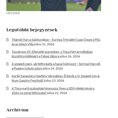
NEYMAR
Legutóbbi bejegyzések
Titánok Harca Salzburgban – Európa Trónjáért Csap Össze a PSG
és az Aston Villa
július 31, 2026
Tusványos 35: Ellenzéki szerepben, a Tisza Párt árnyékában
küzdött a túlélésért a Fidesz tábora
július 26, 2026
A szegedi zseni, aki felforgatta a hazai hiphopot – Szirmai Marcell,
a Pogány Induló sztori
július 24, 2026
Karibi hangulat a Napfény Városában: Érkezik a IV. Szegedi Gin &
Rum Gasztro Fesztivál!
július 23, 2026
A Tisza-parti szabadság himnusza: Ilyen a SZIN-életérzés és a
2026-os zenei felhozatal!
július 22, 2026
Archívum