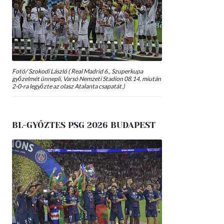
Fotó/ Szokodi László ( Real Madrid 6., Szuperkupa
győzelmét ünnepli, Varsó Nemzeti Stadion 08.14, miután
2-0-ra legyőzte az olasz Atalanta csapatát.)
BL-GYŐZTES PSG 2026 BUDAPEST