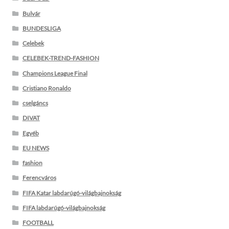
Bulvár
BUNDESLIGA
Celebek
CELEBEK-TREND-FASHION
Champions League Final
Cristiano Ronaldo
cselgáncs
DIVAT
Egyéb
EU NEWS
fashion
Ferencváros
FIFA Katar labdarúgó-világbajnokság
FIFA labdarúgó-világbajnokság
FOOTBALL