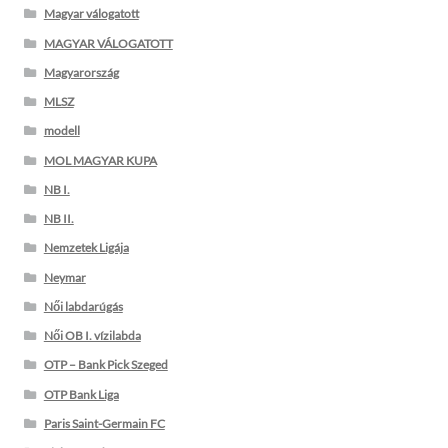
Magyar válogatott
MAGYAR VÁLOGATOTT
Magyarország
MLSZ
modell
MOL MAGYAR KUPA
NB I.
NB II.
Nemzetek Ligája
Neymar
Női labdarúgás
Női OB I. vízilabda
OTP – Bank Pick Szeged
OTP Bank Liga
Paris Saint-Germain FC