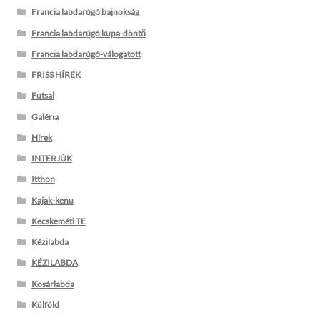
Francia labdarúgó bajnokság
Francia labdarúgó kupa-döntő
Francia labdarúgó-válogatott
FRISS HÍREK
Futsal
Galéria
Hírek
INTERJÚK
Itthon
Kajak-kenu
Kecskeméti TE
Kézilabda
KÉZILABDA
Kosárlabda
Külföld