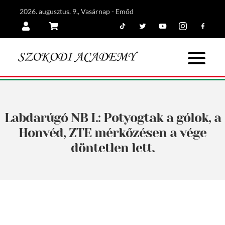
2026. augusztus. 9., Vasárnap - Emőd
Tiktok
Twitter
Youtube
Instagram
Facebook
Belépés
Kosár
Labdarúgó NB I.: Potyogtak a gólok, a
Honvéd, ZTE mérkőzésen a vége
döntetlen lett.