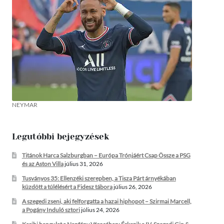
NEYMAR
Legutóbbi bejegyzések
Titánok Harca Salzburgban – Európa Trónjáért Csap Össze a PSG
és az Aston Villa
július 31, 2026
Tusványos 35: Ellenzéki szerepben, a Tisza Párt árnyékában
küzdött a túlélésért a Fidesz tábora
július 26, 2026
A szegedi zseni, aki felforgatta a hazai hiphopot – Szirmai Marcell,
a Pogány Induló sztori
július 24, 2026