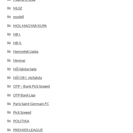
MLSZ
modell
MOL MAGYAR KUPA
NB I.
NB II.
Nemzetek Ligája
Neymar
Női labdarúgás
Női OB I. vízilabda
OTP – Bank Pick Szeged
OTP Bank Liga
Paris Saint-Germain FC
Pick Szeged
POLITIKA
PREMIER LEAGUE