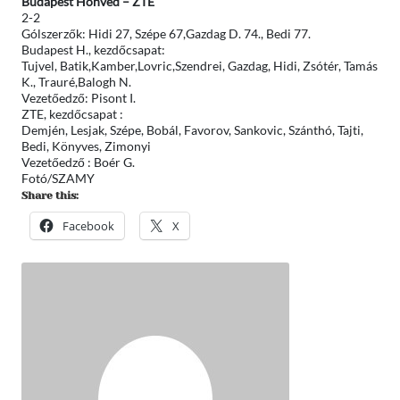
Budapest Honvéd – ZTE
2-2
Gólszerzők: Hidi 27, Szépe 67,Gazdag D. 74., Bedi 77.
Budapest H., kezdőcsapat:
Tujvel, Batik,Kamber,Lovric,Szendrei, Gazdag, Hidi, Zsótér, Tamás
K., Trauré,Balogh N.
Vezetőedző: Pisont I.
ZTE, kezdőcsapat :
Demjén, Lesjak, Szépe, Bobál, Favorov, Sankovic, Szánthó, Tajti,
Bedi, Könyves, Zimonyi
Vezetőedző : Boér G.
Fotó/SZAMY
Share this:
Facebook
X