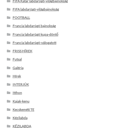
FIFA Katar labdarúgó-világbajnokság
FIFA labdarúgó-világbajnokság
FOOTBALL
Francia labdarúgó bajnokság
Francia labdarúgó kupa-döntő
Francia labdarúgó-válogatott
FRISS HÍREK
Futsal
Galéria
Hírek
INTERJÚK
Itthon
Kajak-kenu
Kecskeméti TE
Kézilabda
KÉZILABDA