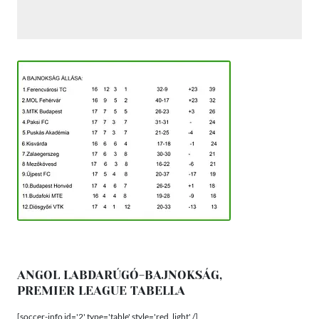
ANGOL LABDARÚGÓ-BAJNOKSÁG,
PREMIER LEAGUE TABELLA
[soccer-info id='2' type='table' style='red_light' /]