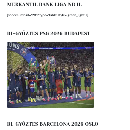
MERKANTIL BANK LIGA NB II.
[soccer-info id='281' type='table' style='green_light' /]
BL-GYŐZTES PSG 2026 BUDAPEST
BL-GYŐZTES BARCELONA 2026 OSLO