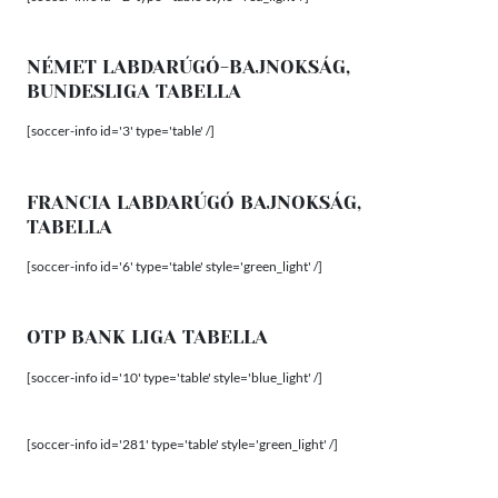
NÉMET LABDARÚGÓ-BAJNOKSÁG,
BUNDESLIGA TABELLA
[soccer-info id='3' type='table' /]
FRANCIA LABDARÚGÓ BAJNOKSÁG,
TABELLA
[soccer-info id='6' type='table' style='green_light' /]
OTP BANK LIGA TABELLA
[soccer-info id='10' type='table' style='blue_light' /]
[soccer-info id='281' type='table' style='green_light' /]