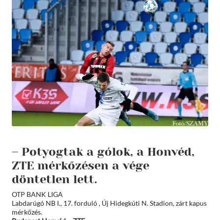
– Potyogtak a gólok, a Honvéd,
ZTE mérkőzésen a vége
döntetlen lett.
OTP BANK LIGA
Labdarúgó NB I., 17. forduló , Új Hidegkúti N. Stadion, zárt kapus
mérkőzés.