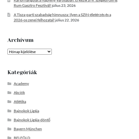
Karibi hangulat a Napfény Városában: Érkezik a IV. Szegedi Gin &
Rum Gasztro Fesztivál!
július 23, 2026
A Tisza-parti szabadság himnusza: Ilyen a SZIN-életérzés és a
2026-os zenei felhozatal!
július 22, 2026
Archívum
Archívum
Kategóriák
Academy
Akciók
Atlétika
Bajnokok Ligája
Bajnokok Ligája-döntő
Bayern München
BELFÖLD