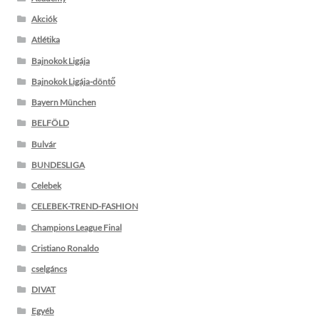
Akciók
Atlétika
Bajnokok Ligája
Bajnokok Ligája-döntő
Bayern München
BELFÖLD
Bulvár
BUNDESLIGA
Celebek
CELEBEK-TREND-FASHION
Champions League Final
Cristiano Ronaldo
cselgáncs
DIVAT
Egyéb