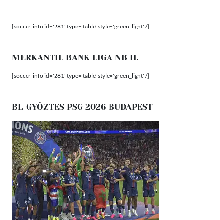
[soccer-info id='281' type='table' style='green_light' /]
MERKANTIL BANK LIGA NB II.
[soccer-info id='281' type='table' style='green_light' /]
BL-GYŐZTES PSG 2026 BUDAPEST