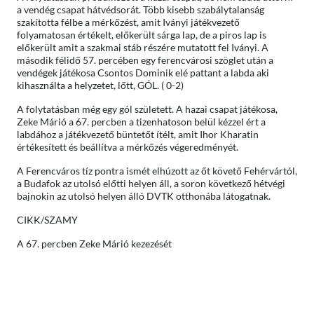
a vendég csapat hátvédsorát. Több kisebb szabálytalanság
szakította félbe a mérkőzést, amit Iványi játékvezető
folyamatosan értékelt, előkerült sárga lap, de a piros lap is
előkerült amit a szakmai stáb részére mutatott fel Iványi. A
második félidő 57. percében egy ferencvárosi szöglet után a
vendégek játékosa Csontos Dominik elé pattant a labda aki
kihasználta a helyzetet, lőtt, GÓL. ( 0-2)
A folytatásban még egy gól született. A hazai csapat játékosa,
Zeke Márió a 67. percben a tizenhatoson belül kézzel ért a
labdához a játékvezető büntetőt ítélt, amit Ihor Kharatin
értékesített és beállítva a mérkőzés végeredményét.
A Ferencváros tíz pontra ismét elhúzott az őt követő Fehérvártól,
a Budafok az utolsó előtti helyen áll, a soron következő hétvégi
bajnokin az utolsó helyen álló DVTK otthonába látogatnak.
CIKK/SZAMY
A 67. percben Zeke Márió kezezését