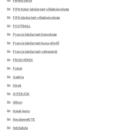
Ferencváros
FIFA Katar labdarúgó-világbajnokság
FIFA labdarúgó-világbajnokság
FOOTBALL
Francia labdarúgó bajnokság
Francia labdarúgó kupa-döntő
Francia labdarúgó-válogatott
FRISS HÍREK
Futsal
Galéria
Hírek
INTERJÚK
Itthon
Kajak-kenu
Kecskeméti TE
Kézilabda