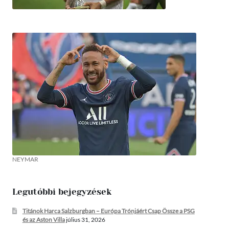
NEYMAR
Legutóbbi bejegyzések
Titánok Harca Salzburgban – Európa Trónjáért Csap Össze a PSG
és az Aston Villa
július 31, 2026