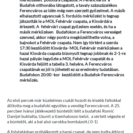
Budafok otthonába látogatott, a tavaly százszázalékos
Ferencváros az idén még nem szerzett győzelmet. A másik
elhalasztott ugyancsak 5. fordulós mérkőzést is tegnap
játszották le a MOL Fehérvár csapata, a Kisvárdára
érkezett. A fehérvári csapat győzelem esetén, és ha a
másik mérkőzésen Budafokon a Ferencváros vereséget
szenved, akkor négy pontra megközelíthette volna, a
bajnokot a Fehérvár csapata. Nem így történt a szerda
17:30 kezdődött Kisvárda- MOL Fehérvár mérkőzésen a
hazai Kisvárda csapata bizonyult tegnap jobbnak és 2-1-re
hazai pályán legyőzte a MOL Fehérvár csapatát és a
Kisvárda feljött a tabella 3. helyére. A Ferencváros
csapatának ez jól is jöhetett ez az eredmény tudatában.
Budafokon 20:00 -kor kezdődött a Budafok-Ferencváros
mérkőzés.
Az első percek már küzdelmes csatát hozott és kisebb faltokkal
állította meg a budafoki együttes a vendég Ferencvárost. A 25.
percben Iványi játékvezető büntetőt itélt a budafoki Romić
Danijel buktatta, Uzunit a tizenhatoson belül, a sértett végezte el
a büntetőt, aki a bal alsó sarokba bombázott.( 0-1)
A folytatásban próbálkozott a hazai csapat, de nem tudta áttörni