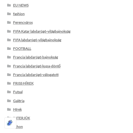
EU NEWS
fashion
Ferencváros
FIFA Katar labdarúgó-világbajnokság
FIFA labdarúgó-világbajnokság
FOOTBALL
Francia labdarúgó bajnokság
Francia labdarúgó kupa-döntő
Francia labdarúgó-válogatott
FRISS HÍREK
Futsal
Galéria
Hírek
INTERJÚK
Itthon