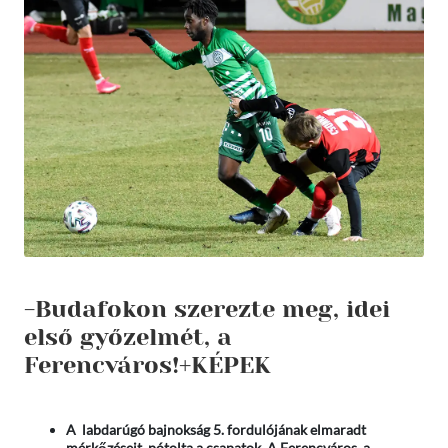
-Budafokon szerezte meg, idei
első győzelmét, a
Ferencváros!+KÉPEK
A labdarúgó bajnokság 5. fordulójának elmaradt
mérkőzéseit pótolta a csapatok. A Ferencváros a