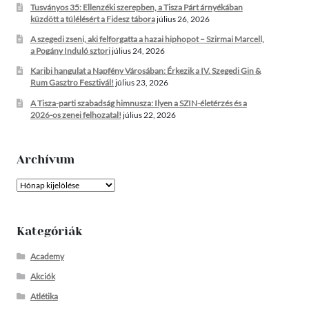
Tusványos 35: Ellenzéki szerepben, a Tisza Párt árnyékában
küzdött a túlélésért a Fidesz tábora
július 26, 2026
A szegedi zseni, aki felforgatta a hazai hiphopot – Szirmai Marcell,
a Pogány Induló sztori
július 24, 2026
Karibi hangulat a Napfény Városában: Érkezik a IV. Szegedi Gin &
Rum Gasztro Fesztivál!
július 23, 2026
A Tisza-parti szabadság himnusza: Ilyen a SZIN-életérzés és a
2026-os zenei felhozatal!
július 22, 2026
Archívum
Archívum
Kategóriák
Academy
Akciók
Atlétika