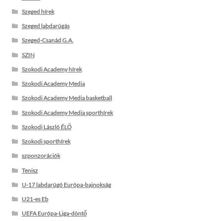
Szeged hírek
Szeged labdarúgás
Szeged-Csanád G.A.
SZIN
Szokodi Academy hírek
Szokodi Academy Media
Szokodi Academy Media basketball
Szokodi Academy Media sporthírek
Szokodi László ÉLŐ
Szokodi sporthírek
szponzorációk
Tenisz
U-17 labdarúgó Európa-bajnokság
U21-es Eb
UEFA Európa-Liga-döntő