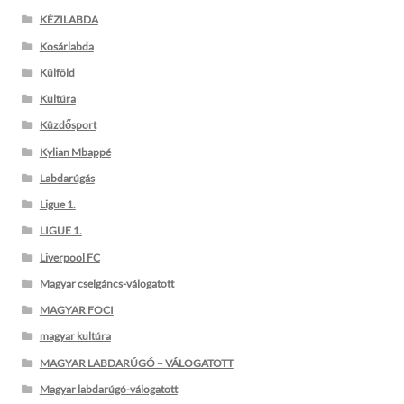
KÉZILABDA
Kosárlabda
Külföld
Kultúra
Küzdősport
Kylian Mbappé
Labdarúgás
Ligue 1.
LIGUE 1.
Liverpool FC
Magyar cselgáncs-válogatott
MAGYAR FOCI
magyar kultúra
MAGYAR LABDARÚGÓ – VÁLOGATOTT
Magyar labdarúgó-válogatott