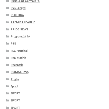
Paris Saint-Germain FC
Pick Szeged
POLITIKA
PREMIER LEAGUE
PRIDE NEWS
Programajánló
PSG
PSG Handball
Real Madrid
Receptek
ROMA NEWS
Rugby
Sport
SPORT
SPORT
SPORT