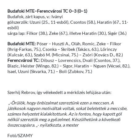
Budafoki MTE–Ferencvárosi TC 0–3 (0–1)
Budafok, zárt kapus, v.: Iványi
gólszerzők: Uzuni (25., 11-esből), Csontos (58.), Haratin (67., 11-
esből)
sárga lap: Filkor (38.), Zeke (67.), illetve Haratin (30.), Sigér (36.)
Budafoki MTE:
Póser – Huszti A., Oláh, Romic, Zeke – Filkor
(Ihrig-Farkas, 75.), Csonka – Skribek (Takács, 63.), Lőrinczy
(Kulcsár, 63.), Szabó M. (Micsinai, 75.) – Zsóri (Kovács D., 82.)
Ferencvárosi TC:
Dibusz – Lovrencsics, Dvali (Csontos, 37.),
Blazic, Heister (Wingo, 82.) – Sigor, Haratin – Nguen (Vécsei, 82.),
Isael, Uzuni (Skvarka, 71.) – Boli (Zubkov, 71.)
Szerhij Rebrov, így vélekedett a mérkőzés lefújása után:
„-Örülök, hogy önbizalmat szereztünk ezen a meccsen. A
játékosok nagyon motiváltak voltak, sokat beletettek a meccsbe,
számos helyzetet kialakítottunk. Az is fontos, hogy kapott gól
nélkül szereztük meg a győzelmet. Készülhetünk a következő
összecsapásra. „- nyilatkozta, a mester
Fotó/SZAMY