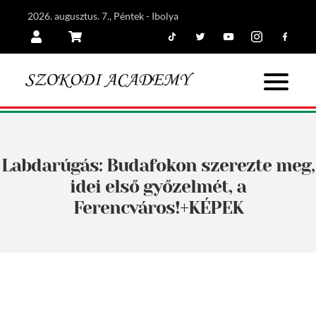
2026. augusztus. 7., Péntek - Ibolya
Tiktok
Twitter
Youtube
Instagram
Facebook
Belépés
Kosár
Labdarúgás: Budafokon szerezte meg,
idei első győzelmét, a
Ferencváros!+KÉPEK