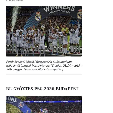
Fotó/ Szokodi László ( Real Madrid 6., Szuperkupa
győzelmét ünnepli, Varsó Nemzeti Stadion 08.14, miután
2-0-ra legyőzte az olasz Atalanta csapatát.)
BL-GYŐZTES PSG 2026 BUDAPEST