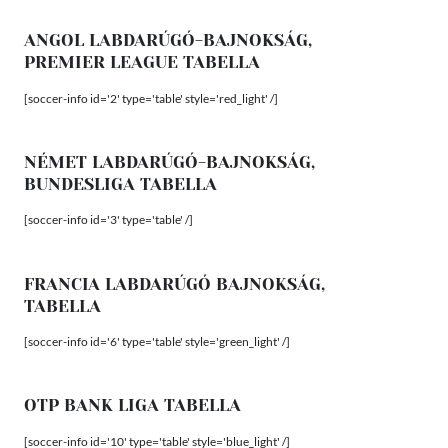
ANGOL LABDARÚGÓ-BAJNOKSÁG,
PREMIER LEAGUE TABELLA
[soccer-info id='2' type='table' style='red_light' /]
NÉMET LABDARÚGÓ-BAJNOKSÁG,
BUNDESLIGA TABELLA
[soccer-info id='3' type='table' /]
FRANCIA LABDARÚGÓ BAJNOKSÁG,
TABELLA
[soccer-info id='6' type='table' style='green_light' /]
OTP BANK LIGA TABELLA
[soccer-info id='10' type='table' style='blue_light' /]