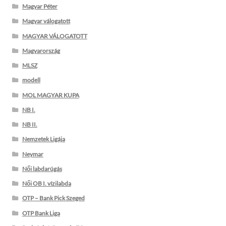
Magyar Péter
Magyar válogatott
MAGYAR VÁLOGATOTT
Magyarország
MLSZ
modell
MOL MAGYAR KUPA
NB I.
NB II.
Nemzetek Ligája
Neymar
Női labdarúgás
Női OB I. vízilabda
OTP – Bank Pick Szeged
OTP Bank Liga