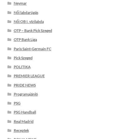
Neymar
Női labdarúgás
Női OB I. vízilabda
OTP – Bank Pick Szeged
OTP Bank Liga
Paris Saint-Germain FC
Pick Szeged
POLITIKA
PREMIER LEAGUE
PRIDE NEWS
Programajánló
PSG
PSG Handball
Real Madrid
Receptek