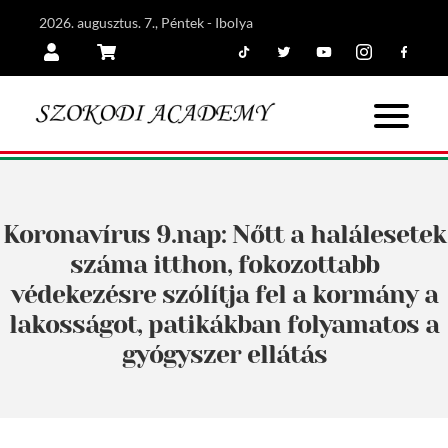
2026. augusztus. 7., Péntek - Ibolya
Tiktok
Twitter
Youtube
Instagram
Facebook
Belépés
Kosár
Koronavírus 9.nap: Nőtt a halálesetek
száma itthon, fokozottabb
védekezésre szólítja fel a kormány a
lakosságot, patikákban folyamatos a
gyógyszer ellátás