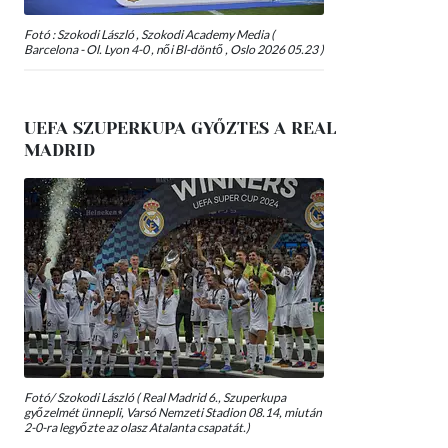
Fotó : Szokodi László , Szokodi Academy Media (
Barcelona - Ol. Lyon 4-0 , női Bl-döntő , Oslo 2026 05.23 )
UEFA SZUPERKUPA GYŐZTES A REAL
MADRID
Fotó/ Szokodi László ( Real Madrid 6., Szuperkupa
győzelmét ünnepli, Varsó Nemzeti Stadion 08.14, miután
2-0-ra legyőzte az olasz Atalanta csapatát.)