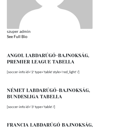
szuper admin
See Full Bio
ANGOL LABDARÚGÓ-BAJNOKSÁG,
PREMIER LEAGUE TABELLA
[soccer-info id='2' type='table' style='red_light' /]
NÉMET LABDARÚGÓ-BAJNOKSÁG,
BUNDESLIGA TABELLA
[soccer-info id='3' type='table' /]
FRANCIA LABDARÚGÓ BAJNOKSÁG,