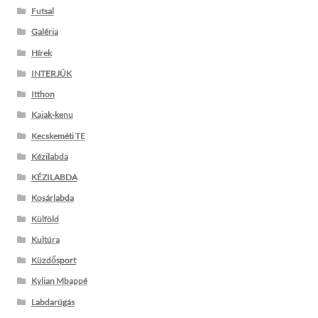
Futsal
Galéria
Hírek
INTERJÚK
Itthon
Kajak-kenu
Kecskeméti TE
Kézilabda
KÉZILABDA
Kosárlabda
Külföld
Kultúra
Küzdősport
Kylian Mbappé
Labdarúgás