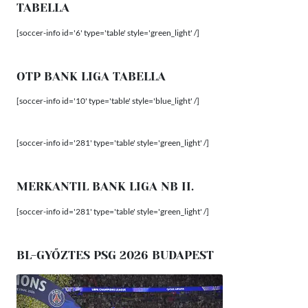
TABELLA
[soccer-info id='6' type='table' style='green_light' /]
OTP BANK LIGA TABELLA
[soccer-info id='10' type='table' style='blue_light' /]
[soccer-info id='281' type='table' style='green_light' /]
MERKANTIL BANK LIGA NB II.
[soccer-info id='281' type='table' style='green_light' /]
BL-GYŐZTES PSG 2026 BUDAPEST