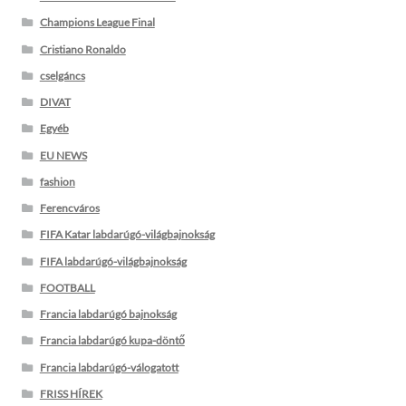
Champions League Final
Cristiano Ronaldo
cselgáncs
DIVAT
Egyéb
EU NEWS
fashion
Ferencváros
FIFA Katar labdarúgó-világbajnokság
FIFA labdarúgó-világbajnokság
FOOTBALL
Francia labdarúgó bajnokság
Francia labdarúgó kupa-döntő
Francia labdarúgó-válogatott
FRISS HÍREK