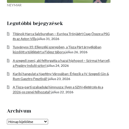
NEYMAR
Legutóbbi bejegyzések
Titánok Harca Salzburgban – Európa Trónjáért Csap Össze a PSG
és az Aston Villa
július 31, 2026
Tusványos 35: Ellenzéki szerepben, a Tisza Párt árnyékában
küzdött a túlélésért a Fidesz tábora
július 26, 2026
A szegedi zseni, aki felforgatta a hazai hiphopot – Szirmai Marcell,
a Pogány Induló sztori
július 24, 2026
Karibi hangulat a Napfény Városában: Érkezik a IV. Szegedi Gin &
Rum Gasztro Fesztivál!
július 23, 2026
A Tisza-parti szabadság himnusza: Ilyen a SZIN-életérzés és a
2026-os zenei felhozatal!
július 22, 2026
Archívum
Archívum