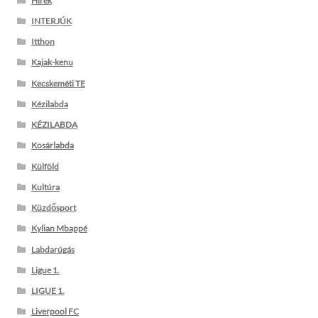
Hírek
INTERJÚK
Itthon
Kajak-kenu
Kecskeméti TE
Kézilabda
KÉZILABDA
Kosárlabda
Külföld
Kultúra
Küzdősport
Kylian Mbappé
Labdarúgás
Ligue 1.
LIGUE 1.
Liverpool FC