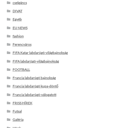
cselgáncs
DIVAT
Egyéb
EU NEWS
fashion
Ferencváros
FIFA Katar labdarúgó-világbajnokság
FIFA labdarúgó-világbajnokság
FOOTBALL
Francia labdarúgó bajnokság
Francia labdarúgó kupa-döntő
Francia labdarúgó-válogatott
FRISS HÍREK
Futsal
Galéria