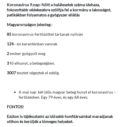
Koronavírus 9.nap:
Nőtt a halálesetek száma idehaza,
fokozottabb védekezésre szólítja fel a kormány a lakosságot,
patikákban folyamatos a gyógyszer ellátás
Magyarországon jelenleg :
85
koronavírus-fertőzöttet tartanak nyilván
124
– en karanténban vannak
2
ember gyógyult meg
3
fő elhunyt, a betegségben.
3007
tesztet végeztek el eddig.
A mai nap két idős magyar beteg hunyt el koronavírus –
fertőzésben. Egy 79 éves, és egy 68 éves.
FONTOS!
Ezúton is tájékoztatni az idősebb honfitársainkat maradjanak
otthon és kerüljék a tömeges helyeket.