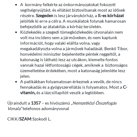
A kormány felkérte az önkormányzatokat fokozott
segítségnyújtást, és ellátást biztosítsanak most az idősek
részére.
Szegeden
is lesz járványkórház, a
II.-es kórházat
jelölték ki erre a célra. A munkálatok folynak hamarosan
befejeződik az átalakítás a kórház területén.
Közlekedés a szegedi tömegközlekedés útvonalain nem
volt ma incidens sem a járműveken, és nem kaptunk
információt, hogy valaki elállta volna, vagy
megakadályozta volna a járművek haladását. Benkő Tibor,
honvédelmi miniszter bejelentette péntek reggeltől, a
katonaság is látható lesz az utcákon, kiemelte fontos
vannak hazai létfontosságú cégek, amiknek a biztonságos
üzemeltetése érdekében, most a katonaság jelenléte lesz
jelen.
A patikákban folyamatosan érkeznek a vevők, de nincs
fennakadás és a gyógyszerellátás is folyamatos. Most a
C-
vitamin,
és a lázcsillapítót veszik a legtöbben.
Újraindult a
1357
– es hívószámú
„Nemzetközi Összefogás
Vonala”
telefonos adományvonal
CIKK/
SZAM
:Szokodi L.