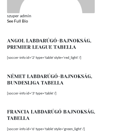
szuper admin
See Full Bio
ANGOL LABDARÚGÓ-BAJNOKSÁG,
PREMIER LEAGUE TABELLA
[soccer-info id='2' type='table' style='red_light' /]
NÉMET LABDARÚGÓ-BAJNOKSÁG,
BUNDESLIGA TABELLA
[soccer-info id='3' type='table' /]
FRANCIA LABDARÚGÓ BAJNOKSÁG,
TABELLA
[soccer-info id='6' type='table' style='green_light' /]