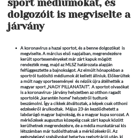
sport médiumokat, és
dolgozóit is megviselte a
járvány
A koronavírus a hazai sportot, és a benne dolgozókat is
megviselte. A március első napjaiban, megrendezésre
került sporteseményeket már zárt kapuk mögött
rendezték meg, majd az MLSZ határozata alapján
felfüggesztette a bajnokságot. Az elmúlt hónapokban a
sportról tudósító médiumok át kellett állniuk. Előkerültek
a múlt nagy sporteseményei és nézők újra átélhették a
magyar sport „NAGY PILLANATAIT”. A sportot olvasókat
is a koronavírus- járvány helyzetben az otthon ragadt
sportolók „karantén home” helyzetről tudtunk
beszámolni. Így a cikkek átváltoztak, a képek csak otthoni
edzésekről árulkodtak. Május 23-án kezdődhetett a
labdarúgó magyar bajnokság, és a magyar kupa sorozat. A
mérkőzések augusztus közepéig csak zárt kapuk között
kerülhetnek megrendezésre, de a média munkatársai kis
létszámban már tudósíthatnak a mérkőzésekről. Az
egészségügyi szabályokat betartva regisztráció után, ki