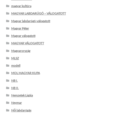
magyar kultúra
MAGYAR LABDARÚGÓ – VÁLOGATOTT
Magyar labdarúgó-válogatott
Magyar Péter
Magyar válogatott
MAGYAR VÁLOGATOTT
Magyarország
MLSZ
modell
MOL MAGYAR KUPA
NB I.
NB II.
Nemzetek Ligája
Neymar
Női labdarúgás