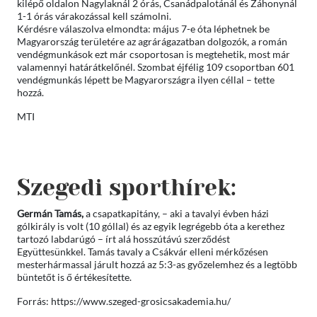
kilépő oldalon Nagylaknál 2 órás, Csanádpalotánál és Záhonynál
1-1 órás várakozással kell számolni.
Kérdésre válaszolva elmondta: május 7-e óta léphetnek be
Magyarország területére az agrárágazatban dolgozók, a román
vendégmunkások ezt már csoportosan is megtehetik, most már
valamennyi határátkelőnél. Szombat éjfélig 109 csoportban 601
vendégmunkás lépett be Magyarországra ilyen céllal – tette
hozzá.
MTI
Szegedi sporthírek:
Germán Tamás,
a csapatkapitány, – aki a tavalyi évben házi
gólkirály is volt (10 góllal) és az egyik legrégebb óta a kerethez
tartozó labdarúgó – írt alá hosszútávú szerződést
Együttesünkkel. Tamás tavaly a Csákvár elleni mérkőzésen
mesterhármassal járult hozzá az 5:3-as győzelemhez és a legtöbb
büntetőt is ő értékesítette.
Forrás: https://www.szeged-grosicsakademia.hu/