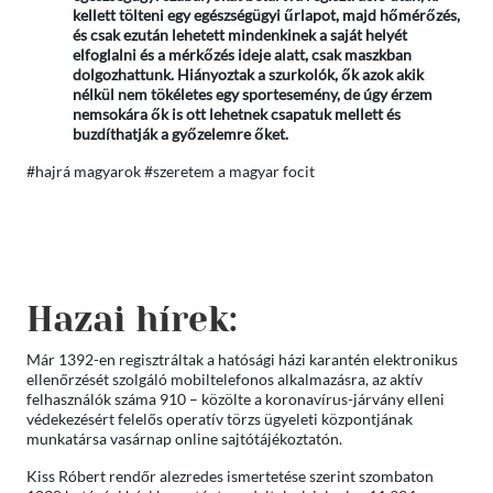
kellett tölteni egy egészségügyi űrlapot, majd hőmérőzés,
és csak ezután lehetett mindenkinek a saját helyét
elfoglalni és a mérkőzés ideje alatt, csak maszkban
dolgozhattunk. Hiányoztak a szurkolók, ők azok akik
nélkül nem tökéletes egy sportesemény, de úgy érzem
nemsokára ők is ott lehetnek csapatuk mellett és
buzdíthatják a győzelemre őket.
#hajrá magyarok #szeretem a magyar focit
Hazai hírek:
Már 1392-en regisztráltak a hatósági házi karantén elektronikus
ellenőrzését szolgáló mobiltelefonos alkalmazásra, az aktív
felhasználók száma 910 – közölte a koronavírus-járvány elleni
védekezésért felelős operatív törzs ügyeleti központjának
munkatársa vasárnap online sajtótájékoztatón.
Kiss Róbert rendőr alezredes ismertetése szerint szombaton