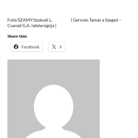
Fotó/SZAMY:Szokodi L. ( Germán Tamás a Szeged –
Csanád G.A. labdarúgója )
Share this:
Facebook
X