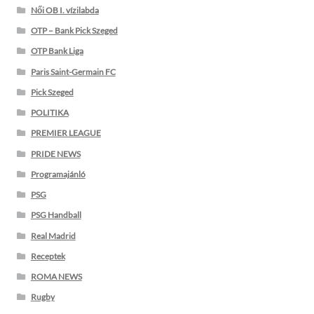
Női OB I. vízilabda
OTP – Bank Pick Szeged
OTP Bank Liga
Paris Saint-Germain FC
Pick Szeged
POLITIKA
PREMIER LEAGUE
PRIDE NEWS
Programajánló
PSG
PSG Handball
Real Madrid
Receptek
ROMA NEWS
Rugby