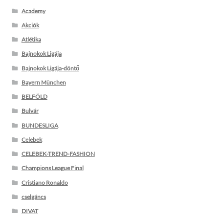
Academy
Akciók
Atlétika
Bajnokok Ligája
Bajnokok Ligája-döntő
Bayern München
BELFÖLD
Bulvár
BUNDESLIGA
Celebek
CELEBEK-TREND-FASHION
Champions League Final
Cristiano Ronaldo
cselgáncs
DIVAT