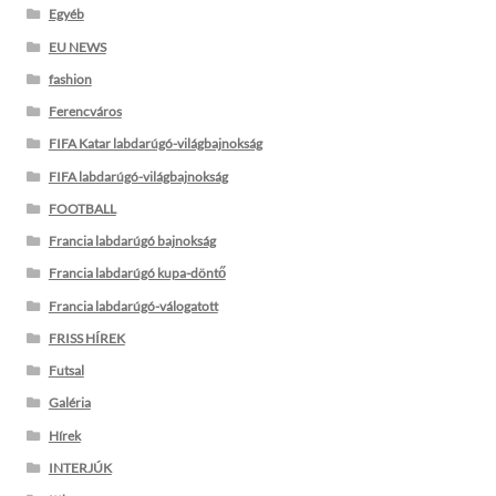
Egyéb
EU NEWS
fashion
Ferencváros
FIFA Katar labdarúgó-világbajnokság
FIFA labdarúgó-világbajnokság
FOOTBALL
Francia labdarúgó bajnokság
Francia labdarúgó kupa-döntő
Francia labdarúgó-válogatott
FRISS HÍREK
Futsal
Galéria
Hírek
INTERJÚK