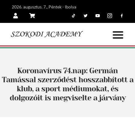
2026. augusztus. 7., Péntek - Ibolya
Tiktok
Twitter
Youtube
Instagram
Facebook
Belépés
Kosár
Koronavírus 74.nap: Germán
Tamással szerződést hosszabbított a
klub, a sport médiumokat, és
dolgozóit is megviselte a járvány