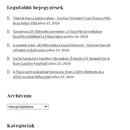
Legutóbbi bejegyzések
Titánok Harca Salzburgban – Európa Trónjáért Csap Össze a PSG
és az Aston Villa
július 31, 2026
Tusványos 35: Ellenzéki szerepben, a Tisza Párt árnyékában
küzdött a túlélésért a Fidesz tábora
július 26, 2026
A szegedi zseni, aki felforgatta a hazai hiphopot – Szirmai Marcell,
a Pogány Induló sztori
július 24, 2026
Karibi hangulat a Napfény Városában: Érkezik a IV. Szegedi Gin &
Rum Gasztro Fesztivál!
július 23, 2026
A Tisza-parti szabadság himnusza: Ilyen a SZIN-életérzés és a
2026-os zenei felhozatal!
július 22, 2026
Archívum
Archívum
Kategóriák