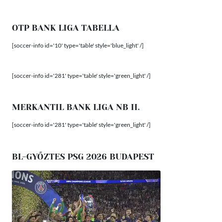
OTP BANK LIGA TABELLA
[soccer-info id='10' type='table' style='blue_light' /]
[soccer-info id='281' type='table' style='green_light' /]
MERKANTIL BANK LIGA NB II.
[soccer-info id='281' type='table' style='green_light' /]
BL-GYŐZTES PSG 2026 BUDAPEST