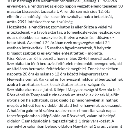
1038 hatósági házi karantént rendeltek el, jelenleg 11 934 van
érvényben, a rendőrség az előző napon végzett ellenőrzéseken 30
magatartásszegést tapasztalt. A rendőrség március 12. óta
ellenőrzi a hatósági házi karantén szabályainak a betartását,
azóta 2091 intézkedésre volt szükség.
Hozzátette: a rendőrség szombaton is ellenőrizte a védelmi
intézkedések – a távolságtartás, a tömegközlekedési eszközökön
és az üzletekben a maszkviselés, illetve a vásárlási idősávok –
betartását. Az elmúlt 24 órában ezek megszegése miatt 24
esetben intézkedtek: 15 esetben figyelmeztettek, 8 helyszíni
bírságot szabtak ki és egy feljelentést tettek – mondta.
Kiss Róbert arról is beszélt, hogy május 22-től megváltoztak a
Szerbiába történő beutazás feltételei: mindenkit beengednek, aki
az általános beutazási feltételeknek megfelel. Ennek érdekében
naponta 20 óra és másnap 12 óra között Magyarországra
Hegyeshalomnál, Rajkánál és Tornyiszentmiklósnál beutazhatnak
azok a tranzitutasok, akik csak átutaznak az országon és
Szerbiába akarnak eljutni. Kilépni Magyarországról Szerbia felé
Röszkénél és Tompánál tudnak ezek az utazók, akik csak kijelölt
útvonalon haladhatnak, csak kijelölt pihenőhelyeken állhatnak
meg és a lehető legrövidebb idő alatt kell elhagyniuk az országot.
A határforgalomról szólva az alezredes elmondta: vasárnap a
teherforgalomban kilépő oldalon Röszkénél, valamint belépő
oldalon Csanádpalotánál tapasztaltak 1-1 órás várakozást. A
személyforgalomban belépő oldalon Nagylaknál 1 órás, valamint