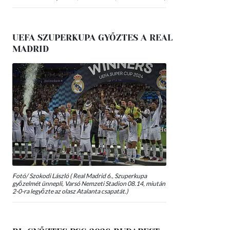
UEFA SZUPERKUPA GYŐZTES A REAL
MADRID
Fotó/ Szokodi László ( Real Madrid 6., Szuperkupa
győzelmét ünnepli, Varsó Nemzeti Stadion 08.14, miután
2-0-ra legyőzte az olasz Atalanta csapatát.)