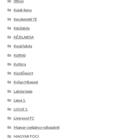
Itthon
Kajak-kenu
Kecskeméti TE
Kézilabda
KÉZILABDA
Kosárlabda
Külföld
Kultúra
Küzdősport
Kylian Mbappé
Labdarúgás
Ligue 1.
LIGUE 1.
Liverpool FC
Magyar cselgáncs-válogatott
MAGYAR FOCI