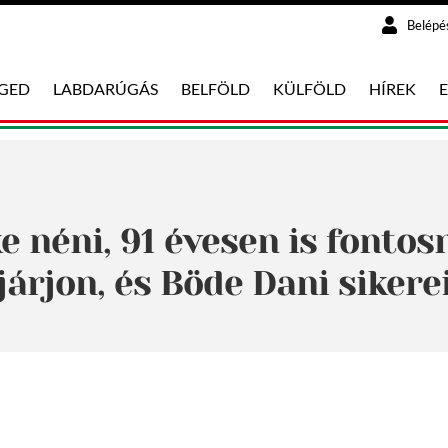
Belépé
EGED
LABDARÚGÁS
BELFÖLD
KÜLFÖLD
HÍREK
e néni, 91 évesen is fontos
járjon, és Böde Dani sikere