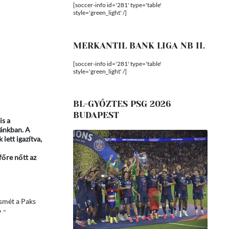
[soccer-info id='281' type='table'
style='green_light' /]
MERKANTIL BANK LIGA NB II.
[soccer-info id='281' type='table'
style='green_light' /]
BL-GYŐZTES PSG 2026
BUDAPEST
is a
zánkban. A
lett igazítva,
főre nőtt az
ismét a Paks
 –