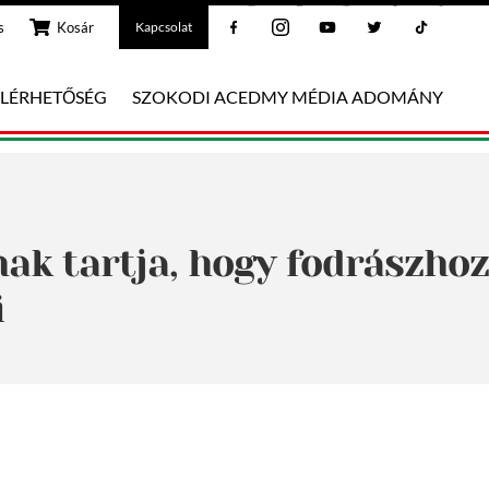
Facebook
Instagram
Youtube
Twitter
Tiktok
s
Kosár
Kapcsolat
ELÉRHETŐSÉG
SZOKODI ACEDMY MÉDIA ADOMÁNY
nak tartja, hogy fodrászhoz
i