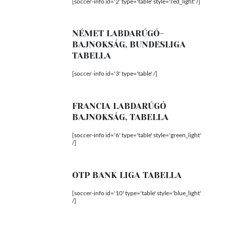
[soccer-info id='2' type='table' style='red_light' /]
NÉMET LABDARÚGÓ-
BAJNOKSÁG, BUNDESLIGA
TABELLA
[soccer-info id='3' type='table' /]
FRANCIA LABDARÚGÓ
BAJNOKSÁG, TABELLA
[soccer-info id='6' type='table' style='green_light'
/]
OTP BANK LIGA TABELLA
[soccer-info id='10' type='table' style='blue_light'
/]