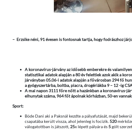
– Erzsike néni, 91 évesen is fontosnak tartja, hogy fodrászhoz járj
A koronavírus-járvány az idősebb emberekre és valamilyen
statisztikai adatok alapján a 80 év felettiek azok akik a 
járványban 05.06-i adatok alapján a fővárosban 294 fő hunyt
a gyógyszertárba, boltba, piacra, drogériákba 9 – 12 -ig C
A mai napon 3111 főre nőtt a hazánkban a koronavírus-járv
elhunytak száma, 964 főt ápolnak kórházban, 50-en vannak
Sport:
Böde Dani aki a Paksnál kezdte a pályafutását, majd bekerül
csapatába került vissza, ahol jelenleg is focizik.
520
mérkőzés
válogatottban is játszott,
25
x lépett pályára és
5
gólt szerzet