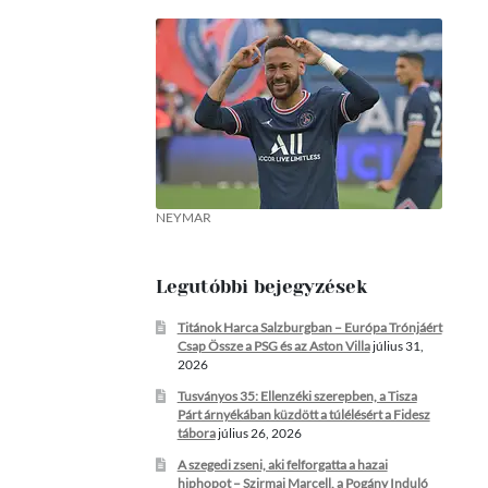
NEYMAR
Legutóbbi bejegyzések
Titánok Harca Salzburgban – Európa Trónjáért
Csap Össze a PSG és az Aston Villa
július 31,
2026
Tusványos 35: Ellenzéki szerepben, a Tisza
Párt árnyékában küzdött a túlélésért a Fidesz
tábora
július 26, 2026
A szegedi zseni, aki felforgatta a hazai
hiphopot – Szirmai Marcell, a Pogány Induló