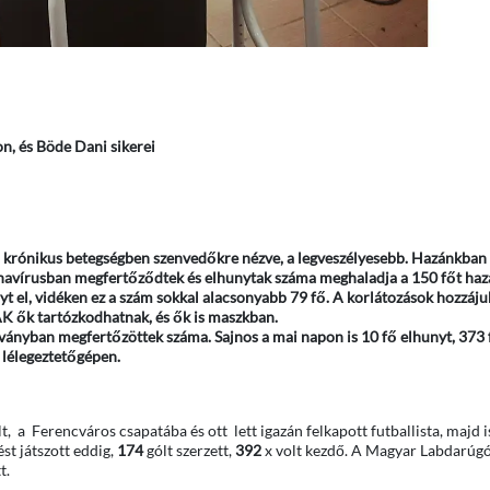
on, és Böde Dani sikerei
 krónikus betegségben szenvedőkre nézve, a legveszélyesebb. Hazánkban 
koronavírusban megfertőződtek és elhunytak száma meghaladja a 150 főt ha
 el, vidéken ez a szám sokkal alacsonyabb 79 fő. A korlátozások hozzájuk 
SAK ők tartózkodhatnak, és ők is maszkban.
ányban megfertőzöttek száma. Sajnos a mai napon is 10 fő elhunyt, 373 
 lélegeztetőgépen.
t, a Ferencváros csapatába és ott lett igazán felkapott futballista, majd 
t játszott eddig,
174
gólt szerzett,
392
x volt kezdő. A Magyar Labdarúgó
t.