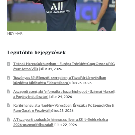
NEYMAR
Legutóbbi bejegyzések
Titánok Harca Salzburgban – Európa Trónjáért Csap Össze a PSG
és az Aston Villa
július 31, 2026
Tusványos 35: Ellenzéki szerepben, a Tisza Párt árnyékában
küzdött a túlélésért a Fidesz tábora
július 26, 2026
A szegedi zseni, aki felforgatta a hazai hiphopot – Szirmai Marcell,
a Pogány Induló sztori
július 24, 2026
Karibi hangulat a Napfény Városában: Érkezik a IV. Szegedi Gin &
Rum Gasztro Fesztivál!
július 23, 2026
A Tisza-parti szabadság himnusza: Ilyen a SZIN-életérzés és a
2026-os zenei felhozatal!
július 22, 2026