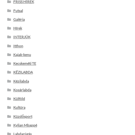
FRISS HÍREK
Futsal
Galéria
Hírek
INTERJÚK
Itthon
Kajak-kenu
Kecskeméti TE
KÉZILABDA
Kézilabda
Kosárlabda
Külföld
Kultúra
Küzdősport
Kylian Mbappé
Labdarúgás