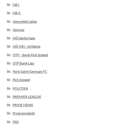
NB I.
NB II.
Nemzetek Ligája
Neymar
Női labdarúgás
Női OB I. vízilabda
OTP – Bank Pick Szeged
OTP Bank Liga
Paris Saint-Germain FC
Pick Szeged
POLITIKA
PREMIER LEAGUE
PRIDE NEWS
Programajánló
PSG