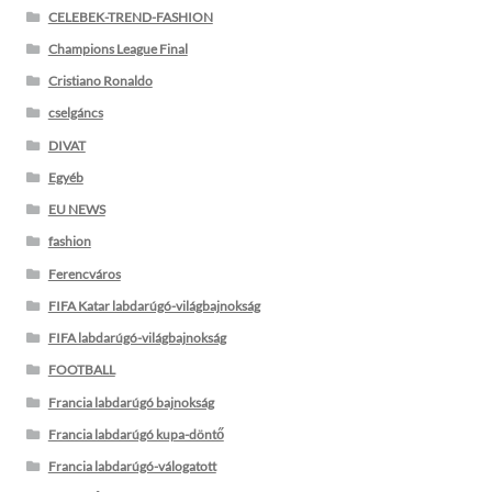
CELEBEK-TREND-FASHION
Champions League Final
Cristiano Ronaldo
cselgáncs
DIVAT
Egyéb
EU NEWS
fashion
Ferencváros
FIFA Katar labdarúgó-világbajnokság
FIFA labdarúgó-világbajnokság
FOOTBALL
Francia labdarúgó bajnokság
Francia labdarúgó kupa-döntő
Francia labdarúgó-válogatott