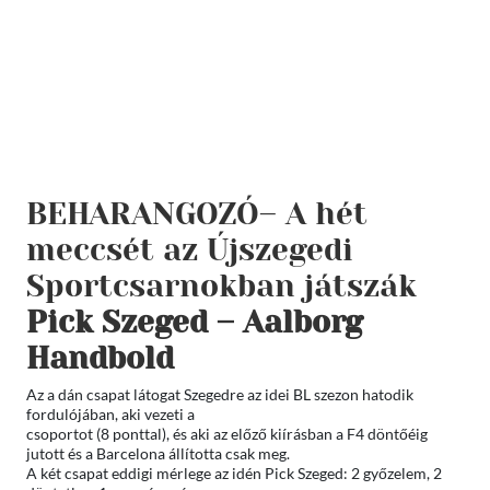
BEHARANGOZÓ– A hét
meccsét az Újszegedi
Sportcsarnokban játszák
Pick Szeged – Aalborg
Handbold
Az a dán csapat látogat Szegedre az idei BL szezon hatodik
fordulójában, aki vezeti a
csoportot (8 ponttal), és aki az előző kiírásban a F4 döntőéig
jutott és a Barcelona állította csak meg.
A két csapat eddigi mérlege az idén Pick Szeged: 2 győzelem, 2