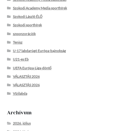
Szokodi Academy Media sporthírek
Szokodi László ÉLŐ
Szokodi sporthírek
szponzorációk
Tenisz
U-17 labdarúgó Európa-bajnokság
U21-es Eb
UEFA Európa-Liga-döntő
VÁLASZTÁS 2026
VÁLASZTÁS 2026
Vízilabda
Archívum
2026. július