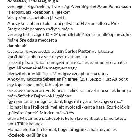
döntetlen, 1 vereség, míg a
vendégek: 4 győzelem, 1 vereség. A vendégeket
Aron Palmarsson
is erősíti, aki korábban a Telekom
Veszprém csapatában játszott.
Ahogy korábban írtuk, hazai pályán az Elverum ellen a Pick
Szeged volt papíron esélyes, mégis
vereség lett a vége (30 – 34), ennek tükrében semmiképp ne adjuk
már előre oda a meccset a
dánoknak!
Csapatunk vezetőedzője
Juan Carlos Pastor
nyilatkozta
korábban „ebben a versenysorozatban, ha
rosszul játszunk, bárki megver minket…” és ez minden csapatra
igaz. Nincsenek előre megnyert vagy
elveszített mérkőzések. Mindig az aznapi forma dönt.
Ahogy nyilatkozta
Sebastian Frimmel (
25) „Seppo” : „az Aalborg
egy topcsapat, még több újonnan
érkezővel megerősítve. Kihívás nekik is, , mivel nincsenek könnyű
mérkőzések a Bajnokok Ligájában.
Így nem tudom megmondani, hogy mi nyerünk-e vagy sem…”
Holnapi is a játékosok mellett nyolcadikként a hazai Szurkolók is
„pályára lépnek”. Minden mérkőzés
után a Mister és a játékosok is külön kiemelik azt a támogatást,
amit Tőlük kapnak.
Holnap előttünk a feladat, hogy faragjunk a hátrányból és
közelebb kerüljünk a