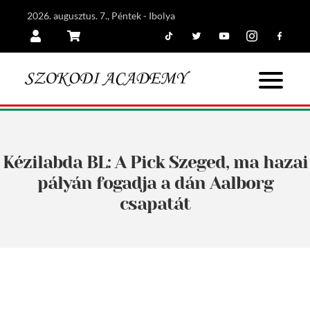
2026. augusztus. 7., Péntek - Ibolya
Tiktok
Twitter
Youtube
Instagram
Facebook
Belépés
Kosár
Kézilabda BL: A Pick Szeged, ma hazai
pályán fogadja a dán Aalborg
csapatát