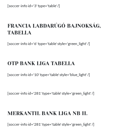
[soccer-info id='3' type='table' /]
FRANCIA LABDARÚGÓ BAJNOKSÁG,
TABELLA
[soccer-info id='6' type='table' style='green_light' /]
OTP BANK LIGA TABELLA
[soccer-info id='10' type='table' style='blue_light' /]
[soccer-info id='281' type='table' style='green_light' /]
MERKANTIL BANK LIGA NB II.
[soccer-info id='281' type='table' style='green_light' /]