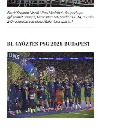
Fotó/ Szokodi László ( Real Madrid 6., Szuperkupa
győzelmét ünnepli, Varsó Nemzeti Stadion 08.14, miután
2-0-ra legyőzte az olasz Atalanta csapatát.)
BL-GYŐZTES PSG 2026 BUDAPEST