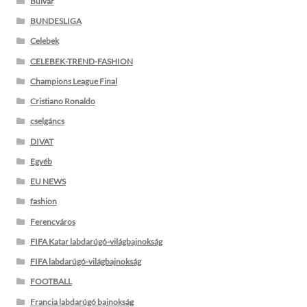
Bulvár
BUNDESLIGA
Celebek
CELEBEK-TREND-FASHION
Champions League Final
Cristiano Ronaldo
cselgáncs
DIVAT
Egyéb
EU NEWS
fashion
Ferencváros
FIFA Katar labdarúgó-világbajnokság
FIFA labdarúgó-világbajnokság
FOOTBALL
Francia labdarúgó bajnokság