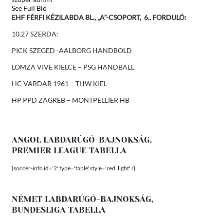
See Full Bio
EHF FÉRFI KÉZILABDA BL., „A”-CSOPORT, 6., FORDULÓ:
10.27 SZERDA:
PICK SZEGED -AALBORG HANDBOLD
LOMZA VIVE KIELCE – PSG HANDBALL
HC VARDAR 1961 – THW KIEL
HP PPD ZAGREB – MONTPELLIER HB
ANGOL LABDARÚGÓ-BAJNOKSÁG,
PREMIER LEAGUE TABELLA
[soccer-info id='2' type='table' style='red_light' /]
NÉMET LABDARÚGÓ-BAJNOKSÁG,
BUNDESLIGA TABELLA