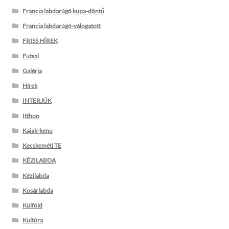
Francia labdarúgó kupa-döntő
Francia labdarúgó-válogatott
FRISS HÍREK
Futsal
Galéria
Hírek
INTERJÚK
Itthon
Kajak-kenu
Kecskeméti TE
KÉZILABDA
Kézilabda
Kosárlabda
Külföld
Kultúra