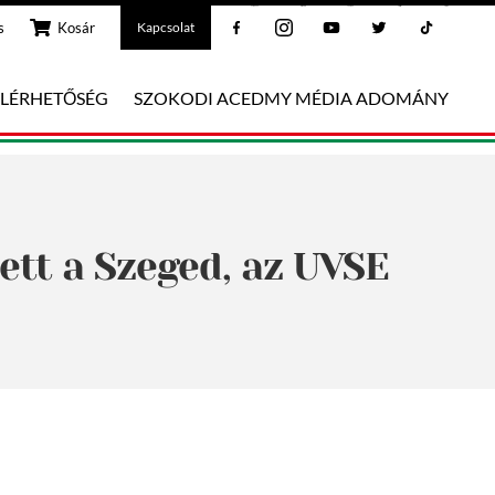
Facebook
Instagram
Youtube
Twitter
Tiktok
s
Kosár
Kapcsolat
ELÉRHETŐSÉG
SZOKODI ACEDMY MÉDIA ADOMÁNY
dett a Szeged, az UVSE