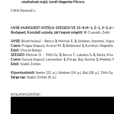
utazhatnak majd, ismét idegenbe Pécsre.
CIKK/Szokodi L.
UVSE-HUNGUEST HOTELS–
SZEGEDI VE
15–
8
(4–1, 2–1, 3–3, 6–
Budapest, Komjádi uszoda, zárt kapuk mögött. V:
Csanádi, Zelki
UVSE:
Bisztritsányi – Bencz
3,
Molnár E.
2,
Szieben, Szentesi, Vigvá
Csere:
Prágay (kapus), Aranyi M.
3,
Belényesi
1,
Korényi, Hegedűs C
Edző:
Vincze Balázs
SZEGED:
Molnár D. – Tóth Gy.
3,
Boros T., Lakatos S.
2,
Sánta, Kiss
Csere:
Gyovai (kapus), Leinweber
1,
Pörge, Baj, Somlai
1,
Mekkel, F
Edző:
Szabó Zoltán
Kipontozódott:
Seeler (22. p.), Szieben (24. p.), Baj (28. p.), Tóth Gy.
Sárga lap:
Szabó Zoltán (8. p.)
NYILATKOZATOK: