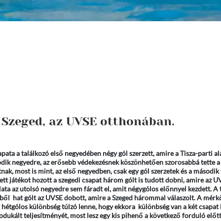
 Szeged, az UVSE otthonában.
pata a találkozó első negyedében négy gól szerzett, amire a Tisza-parti al
sodik negyedre, az erősebb védekezésnek köszönhetően szorosabbá tette a
ak, most is mint, az első negyedben, csak egy gól szerzetek és a második 
tt játékot hozott a szegedi csapat három gólt is tudott dobni, amire az 
ata az utolsó negyedre sem fáradt el, amit négygólos előnnyel kezdett. A 
 ebből hat gólt az UVSE dobott, amire a Szeged hárommal válaszolt. A mérk
t hétgólos különbség túlzó lenne, hogy ekkora különbség van a két csapat 
kált teljesítményét, most lesz egy kis pihenő a következő forduló előtt