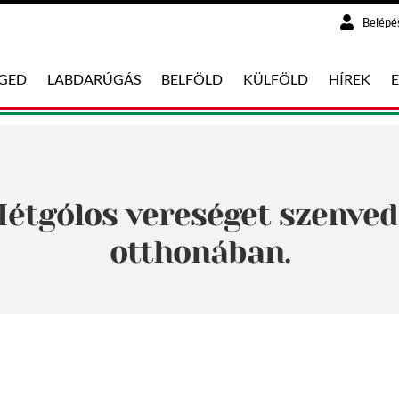
Belépé
EGED
LABDARÚGÁS
BELFÖLD
KÜLFÖLD
HÍREK
: Hétgólos vereséget szenve
otthonában.