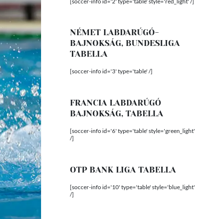
[soccer-info id='2' type='table' style='red_light' /]
NÉMET LABDARÚGÓ-
BAJNOKSÁG, BUNDESLIGA
TABELLA
[soccer-info id='3' type='table' /]
FRANCIA LABDARÚGÓ
BAJNOKSÁG, TABELLA
[soccer-info id='6' type='table' style='green_light'
/]
OTP BANK LIGA TABELLA
[soccer-info id='10' type='table' style='blue_light'
/]