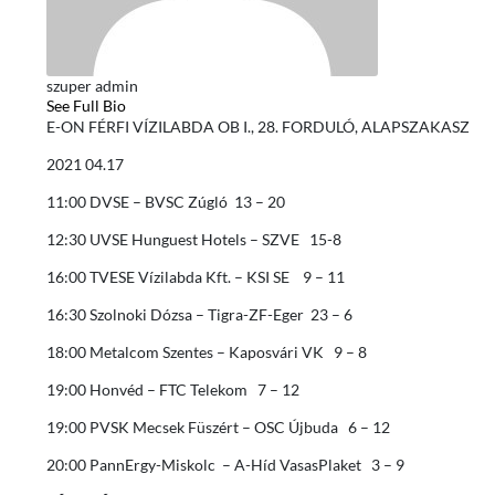
szuper admin
See Full Bio
E-ON FÉRFI VÍZILABDA OB I., 28. FORDULÓ, ALAPSZAKASZ
2021 04.17
11:00 DVSE – BVSC Zúgló 13 – 20
12:30 UVSE Hunguest Hotels – SZVE 15-8
16:00 TVESE Vízilabda Kft. – KSI SE 9 – 11
16:30 Szolnoki Dózsa – Tigra-ZF-Eger 23 – 6
18:00 Metalcom Szentes – Kaposvári VK 9 – 8
19:00 Honvéd – FTC Telekom 7 – 12
19:00 PVSK Mecsek Füszért – OSC Újbuda 6 – 12
20:00 PannErgy-Miskolc – A-Híd VasasPlaket 3 – 9