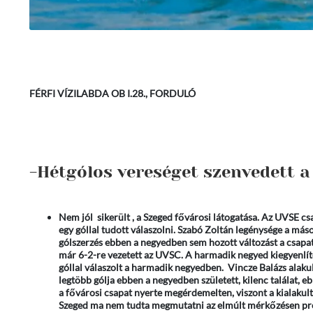
FÉRFI VÍZILABDA OB I.28., FORDULÓ
-Hétgólos vereséget szenvedett a
Nem jól sikerült , a Szeged fővárosi látogatása. Az UVSE csa
egy góllal tudott válaszolni. Szabó Zoltán legénysége a má
gólszerzés ebben a negyedben sem hozott változást a csapatn
már 6-2-re vezetett az UVSC. A harmadik negyed kiegyenlíte
góllal válaszolt a harmadik negyedben. Vincze Balázs alakul
legtöbb gólja ebben a negyedben született, kilenc találat,
a fővárosi csapat nyerte megérdemelten, viszont a kialakul
Szeged ma nem tudta megmutatni az elmúlt mérkőzésen produ