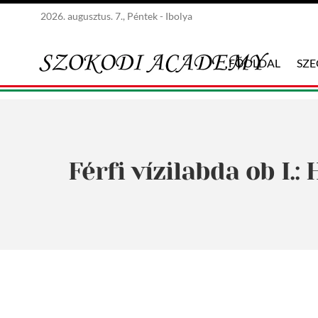
2026. augusztus. 7., Péntek - Ibolya
FŐOLDAL
SZ
Férfi vízilabda ob I.