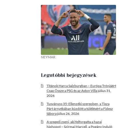
NEYMAR
Legutóbbi bejegyzések
Titánok Harca Salzburgban – Európa Trónjáért
Csap Össze a PSG és az Aston Villa
július 31,
2026
Tusványos 35: Ellenzéki szerepben, a Tisza
Párt árnyékában küzdött a túlélésért a Fidesz
tábora
július 26, 2026
A szegedi zseni, aki felforgatta a hazai
hiphopot – Szirmai Marcell, a Pogány Induló