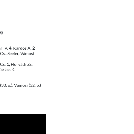
3)
ri V.
4,
Kardos A.
2
s., Seeler, Vámosi
 Cs.
1,
Horváth Zs.
arkas K.
 (30. p.), Vámosi (32. p.)