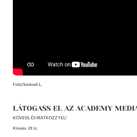
Fotó/Szokodi L.
LÁTOGASS EL AZ ACADEMY MEDI
KÖVESS, ÉS IRATKOZZ FEL!
Kövess itt is: