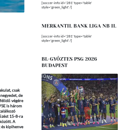
[soccer-info id='281' type='table'
style='green_light' /]
MERKANTIL BANK LIGA NB II.
[soccer-info id='281' type='table'
style='green_light' /]
BL-GYŐZTES PSG 2026
BUDAPEST
akulat, csak
 negyedet, de
félidő végére
UVSE is három
találkozó
őzést 15-8-ra
között. A
 és kipihenve