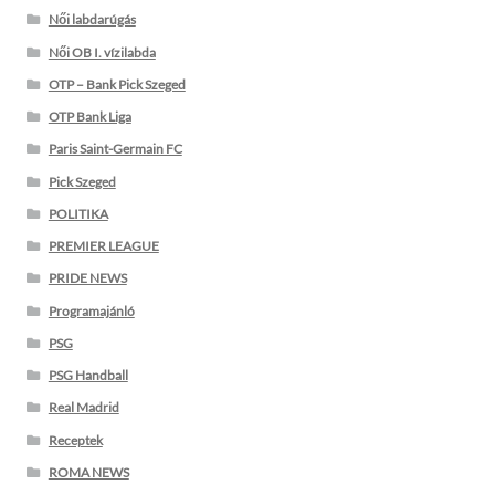
Női labdarúgás
Női OB I. vízilabda
OTP – Bank Pick Szeged
OTP Bank Liga
Paris Saint-Germain FC
Pick Szeged
POLITIKA
PREMIER LEAGUE
PRIDE NEWS
Programajánló
PSG
PSG Handball
Real Madrid
Receptek
ROMA NEWS