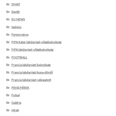
DIVAT
Egyéb
EU NEWS
fashion
Ferencváros
FIFA Katar labdarúgó-világbajnokság
FIFA labdarúgó-világbajnokság
FOOTBALL
Francia labdarúgó bajnokság
Francia labdarúgó kupa-döntő
Francia labdarúgó-válogatott
FRISS HÍREK
Futsal
Galéria
Hírek