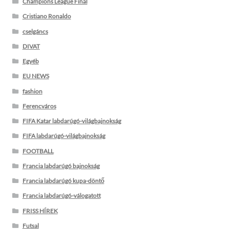
Champions League Final
Cristiano Ronaldo
cselgáncs
DIVAT
Egyéb
EU NEWS
fashion
Ferencváros
FIFA Katar labdarúgó-világbajnokság
FIFA labdarúgó-világbajnokság
FOOTBALL
Francia labdarúgó bajnokság
Francia labdarúgó kupa-döntő
Francia labdarúgó-válogatott
FRISS HÍREK
Futsal