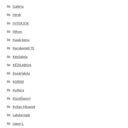
Galéria
Hírek
INTERJÚK
Itthon
Kajak-kenu
Kecskeméti TE
Kézilabda
KÉZILABDA
Kosárlabda
Külföld
Kultúra
Küzdősport
Kylian Mbappé
Labdarúgás
Ligue 1.