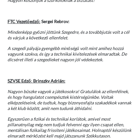
Nagyon köszönjük a szurkolóknak a biztatást!
FTC Vezetőedző:
Sergei Rebrov:
Mindenképp győzni jöttünk Szegedre, és a továbbjutás volt a cél
és várjuk a következő ellenfelet.
A szegedi pályája gyengébb minőségű volt mint amihez hozzá
vagyunk szokva, és így a technikai kivitelezések elmaradtak. De
dicséret illeti a szegedieket nagyon jól védekeztek.
SZVSE Edző
:
Brinszky Adrián:
Nagyon büszke vagyok a játékosokra! Gratulálok az ellenfélnek,
és hogy hangulatot csempésztek kistérségünkbe. Voltak
elképzeléseink, de tudtuk, hogy bizonyosfajta szakadékok vannak
a két klub között, amit nem tudunk áthidalni.
Egyszerűen a fizikai és technikai korlátok, amivel most
pillanatnyilag még nem tudjuk felvenni egy ilyen csapat ellen,
mentálisan fizikailag frissíteni játékosaimat. Holnaptól készülünk
elmaradt mérkőzést kell majd játszanunk Székkutason.