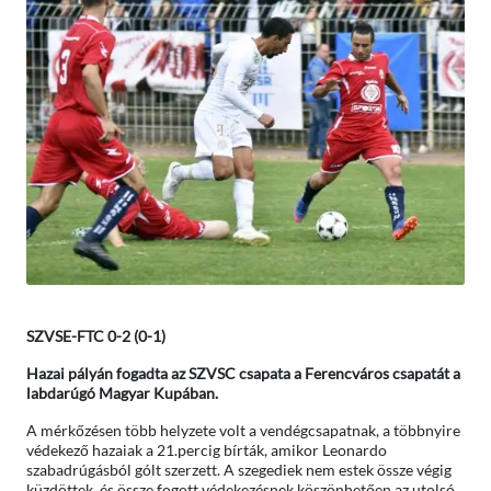
SZVSE-FTC 0-2 (0-1)
Hazai pályán fogadta az SZVSC csapata a Ferencváros csapatát a
labdarúgó Magyar Kupában.
A mérkőzésen több helyzete volt a vendégcsapatnak, a többnyire
védekező hazaiak a 21.percig bírták, amikor Leonardo
szabadrúgásból gólt szerzett. A szegediek nem estek össze végig
küzdöttek, és össze fogott védekezésnek köszönhetően az utolsó