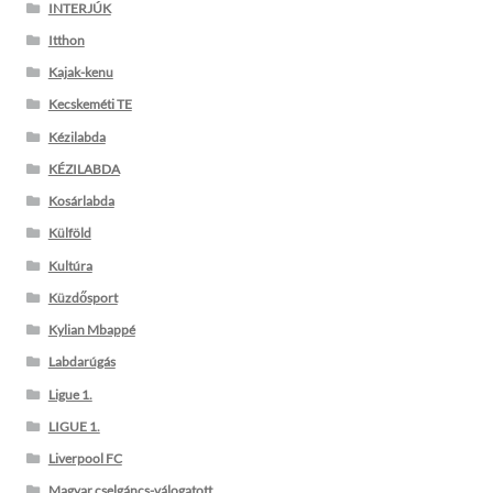
INTERJÚK
Itthon
Kajak-kenu
Kecskeméti TE
Kézilabda
KÉZILABDA
Kosárlabda
Külföld
Kultúra
Küzdősport
Kylian Mbappé
Labdarúgás
Ligue 1.
LIGUE 1.
Liverpool FC
Magyar cselgáncs-válogatott