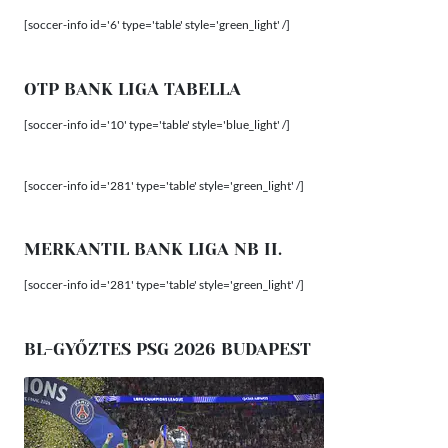
[soccer-info id='6' type='table' style='green_light' /]
OTP BANK LIGA TABELLA
[soccer-info id='10' type='table' style='blue_light' /]
[soccer-info id='281' type='table' style='green_light' /]
MERKANTIL BANK LIGA NB II.
[soccer-info id='281' type='table' style='green_light' /]
BL-GYŐZTES PSG 2026 BUDAPEST