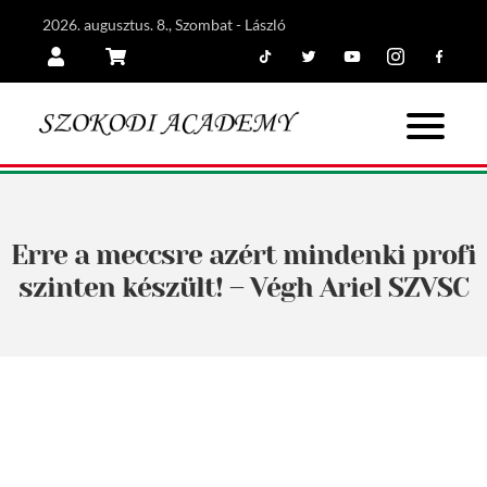
2026. augusztus. 8., Szombat - László
Tiktok
Twitter
Youtube
Instagram
Facebook
Belépés
Kosár
Erre a meccsre azért mindenki profi
szinten készült! – Végh Ariel SZVSC