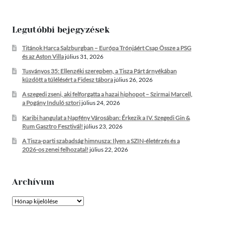
Legutóbbi bejegyzések
Titánok Harca Salzburgban – Európa Trónjáért Csap Össze a PSG
és az Aston Villa
július 31, 2026
Tusványos 35: Ellenzéki szerepben, a Tisza Párt árnyékában
küzdött a túlélésért a Fidesz tábora
július 26, 2026
A szegedi zseni, aki felforgatta a hazai hiphopot – Szirmai Marcell,
a Pogány Induló sztori
július 24, 2026
Karibi hangulat a Napfény Városában: Érkezik a IV. Szegedi Gin &
Rum Gasztro Fesztivál!
július 23, 2026
A Tisza-parti szabadság himnusza: Ilyen a SZIN-életérzés és a
2026-os zenei felhozatal!
július 22, 2026
Archívum
Archívum