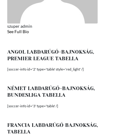
szuper admin
See Full Bio
ANGOL LABDARÚGÓ-BAJNOKSÁG,
PREMIER LEAGUE TABELLA
[soccer-info id='2' type='table' style='red_light' /]
NÉMET LABDARÚGÓ-BAJNOKSÁG,
BUNDESLIGA TABELLA
[soccer-info id='3' type='table' /]
FRANCIA LABDARÚGÓ BAJNOKSÁG,
TABELLA