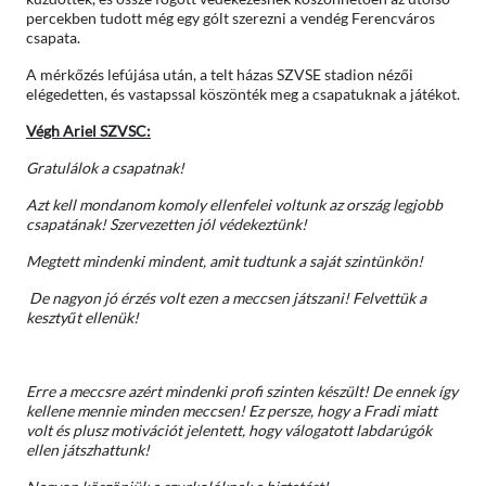
percekben tudott még egy gólt szerezni a vendég Ferencváros
csapata.
A mérkőzés lefújása után, a telt házas SZVSE stadion nézői
elégedetten, és vastapssal köszönték meg a csapatuknak a játékot.
Végh Ariel SZVSC:
Gratulálok a csapatnak!
Azt kell mondanom komoly ellenfelei voltunk az ország legjobb
csapatának! Szervezetten jól védekeztünk!
Megtett mindenki mindent, amit tudtunk a saját szintünkön!
De nagyon jó érzés volt ezen a meccsen játszani! Felvettük a
kesztyűt ellenük!
Erre a meccsre azért mindenki profi szinten készült! De ennek így
kellene mennie minden meccsen! Ez persze, hogy a Fradi miatt
volt és plusz motivációt jelentett, hogy válogatott labdarúgók
ellen játszhattunk!