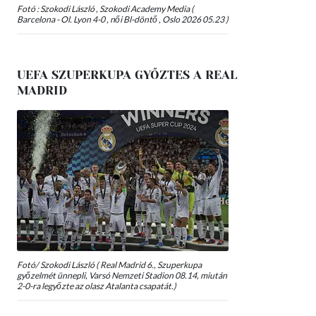
Fotó : Szokodi László , Szokodi Academy Media (
Barcelona - Ol. Lyon 4-0 , női Bl-döntő , Oslo 2026 05.23 )
UEFA SZUPERKUPA GYŐZTES A REAL
MADRID
Fotó/ Szokodi László ( Real Madrid 6., Szuperkupa
győzelmét ünnepli, Varsó Nemzeti Stadion 08.14, miután
2-0-ra legyőzte az olasz Atalanta csapatát.)