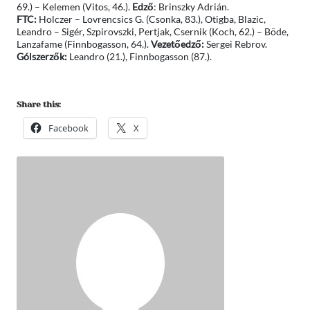
69.) – Kelemen (Vitos, 46.).
Edző
: Brinszky Adrián.
FTC:
Holczer – Lovrencsics G. (Csonka, 83.), Otigba, Blazic,
Leandro – Sigér, Szpirovszki, Pertjak, Csernik (Koch, 62.) – Böde,
Lanzafame (Finnbogasson, 64.).
Vezetőedző:
Sergei Rebrov.
Gólszerzők:
Leandro (21.), Finnbogasson (87.).
Share this:
Facebook
X