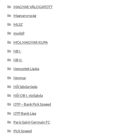
MAGYAR VÁLOGATOTT
Magyarország
MLSZ
modell
MOL MAGYAR KUPA
NB I.
NB II.
Nemzetek Ligája
Neymar
Női labdarúgás
Női OB I. vízilabda
OTP – Bank Pick Szeged
OTP Bank Liga
Paris Saint-Germain FC
Pick Szeged