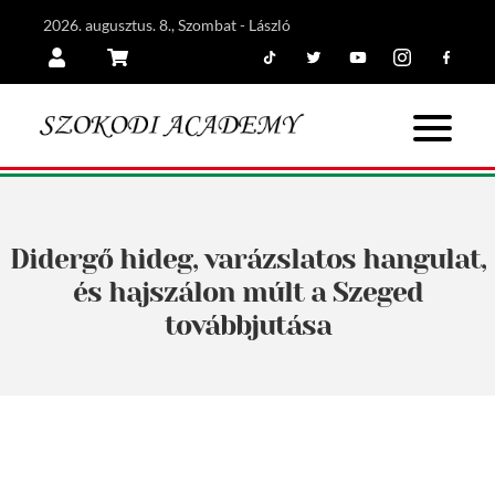
2026. augusztus. 8., Szombat - László
Tiktok
Twitter
Youtube
Instagram
Facebook
Belépés
Kosár
Didergő hideg, varázslatos hangulat,
és hajszálon múlt a Szeged
továbbjutása