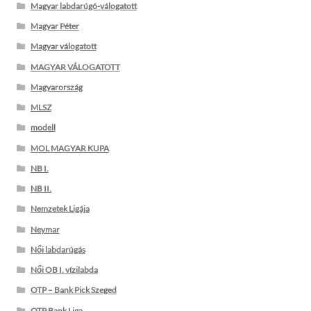
Magyar labdarúgó-válogatott
Magyar Péter
Magyar válogatott
MAGYAR VÁLOGATOTT
Magyarország
MLSZ
modell
MOL MAGYAR KUPA
NB I.
NB II.
Nemzetek Ligája
Neymar
Női labdarúgás
Női OB I. vízilabda
OTP – Bank Pick Szeged
OTP Bank Liga