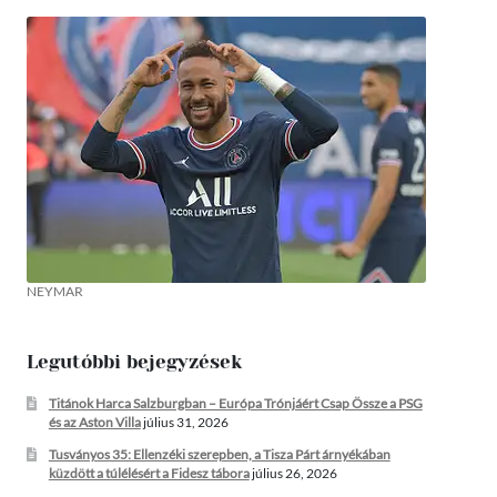
NEYMAR
Legutóbbi bejegyzések
Titánok Harca Salzburgban – Európa Trónjáért Csap Össze a PSG
és az Aston Villa
július 31, 2026
Tusványos 35: Ellenzéki szerepben, a Tisza Párt árnyékában
küzdött a túlélésért a Fidesz tábora
július 26, 2026