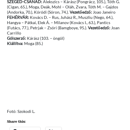
SZEGED-CSANÁD:
Alekszics – Kárász (Pongrácz, 105.), Tóth G.
(Cigan, 65.), Moga, Deák, Mohl – Oláh, Zvara, Tóth M. – Gajdos
(Andorka, 70.), Kóródi (Sóron, 74.).
Vezetőedző:
Joao Janeiro
FEHÉRVÁR:
Kovács D. – Rus, Juhász R., Muszliu (Nego, 64.),
Hangya – Pátkai, Elek Á. – Milanov (Kovács I., 63.), Pantics
(Futács, 77.), Petrjak – Zsóri (Bamgboye, 95.).
Vezetőedző:
Joan
Carrillo
Gólszerző:
Kárász (103. – öngól)
Kiállítva:
Moga (85.)
Fotó: Szokodi L.
Share this: