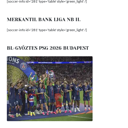
[soccer-info id='281' type='table' style='green_light' /]
MERKANTIL BANK LIGA NB II.
[soccer-info id='281' type='table' style='green_light' /]
BL-GYŐZTES PSG 2026 BUDAPEST