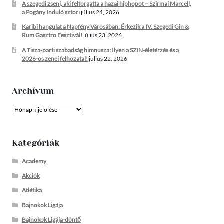
A szegedi zseni, aki felforgatta a hazai hiphopot – Szirmai Marcell,
a Pogány Induló sztori
július 24, 2026
Karibi hangulat a Napfény Városában: Érkezik a IV. Szegedi Gin &
Rum Gasztro Fesztivál!
július 23, 2026
A Tisza-parti szabadság himnusza: Ilyen a SZIN-életérzés és a
2026-os zenei felhozatal!
július 22, 2026
Archívum
Archívum
Kategóriák
Academy
Akciók
Atlétika
Bajnokok Ligája
Bajnokok Ligája-döntő