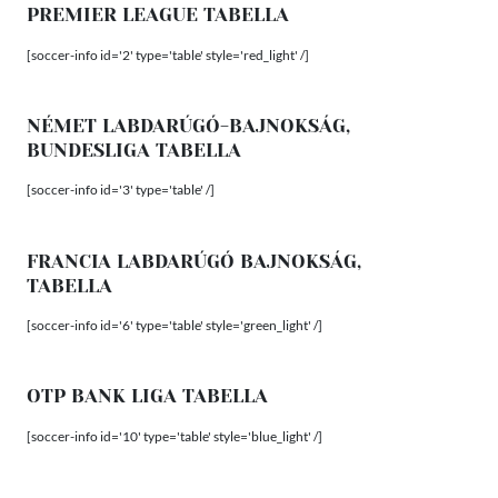
PREMIER LEAGUE TABELLA
[soccer-info id='2' type='table' style='red_light' /]
NÉMET LABDARÚGÓ-BAJNOKSÁG,
BUNDESLIGA TABELLA
[soccer-info id='3' type='table' /]
FRANCIA LABDARÚGÓ BAJNOKSÁG,
TABELLA
[soccer-info id='6' type='table' style='green_light' /]
OTP BANK LIGA TABELLA
[soccer-info id='10' type='table' style='blue_light' /]