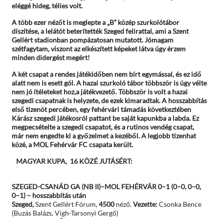
eléggé hideg, télies volt.
A több ezer nézőt is meglepte a „B” közép szurkolótábor
díszítése, a lelátót beterítették Szeged felirattal, ami a Szent
Gellért stadionban pompázatosan mutatott. Jómagam
szétfagytam, viszont az elkészített képeket látva úgy érzem
minden didergést megért!
A két csapat a rendes játékidőben nem bírt egymással, és ez idő
alatt nem is esett gól. A hazai szurkoló tábor többször is úgy vélte
nem jó ítéleteket hoz,a játékvezető. Többször is volt a hazai
szegedi csapatnak is helyzete, de ezek kimaradtak. A hosszabbítás
első tizenöt percében, egy fehérvári támadás következtében
Kárász szegedi játékosról pattant be saját kapunkba a labda. Ez
megpecsételte a szegedi csapatot, és a rutinos vendég csapat,
már nem engedte ki a győzelmet a kezéből. A legjobb tizenhat
közé, a MOL Fehérvár FC csapata került.
MAGYAR KUPA, 16 KÖZÉ JUTÁSÉRT:
SZEGED-CSANÁD GA (NB II)
–
M
OL
F
EHÉRVÁR
0–1
(0–0, 0–0,
0–1)
– hosszabbítás után
Szeged,
Szent Gellért Fórum,
4500
néző.
Vezette:
Csonka
Bence
(Buzás Balázs, Vigh-Tarsonyi Gergő)