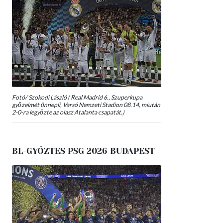
Fotó/ Szokodi László ( Real Madrid 6., Szuperkupa
győzelmét ünnepli, Varsó Nemzeti Stadion 08.14, miután
2-0-ra legyőzte az olasz Atalanta csapatát.)
BL-GYŐZTES PSG 2026 BUDAPEST