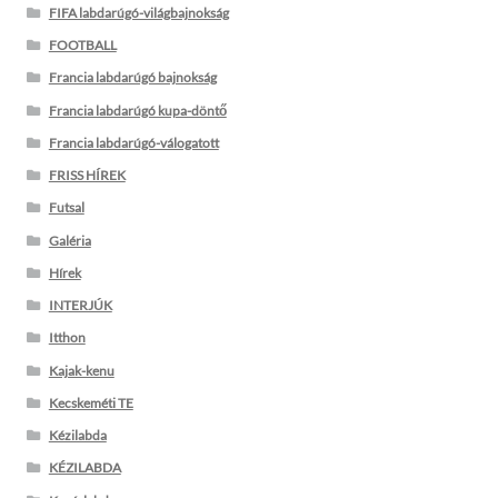
FIFA labdarúgó-világbajnokság
FOOTBALL
Francia labdarúgó bajnokság
Francia labdarúgó kupa-döntő
Francia labdarúgó-válogatott
FRISS HÍREK
Futsal
Galéria
Hírek
INTERJÚK
Itthon
Kajak-kenu
Kecskeméti TE
Kézilabda
KÉZILABDA