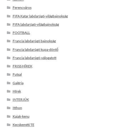
Ferencváros
FIFA Katar labdarúgó-világbajnokság
FIFA labdarúgó-világbajnokság
FOOTBALL
Francia labdarúgó bajnokság
Francia labdarúgó kupa-döntő
Francia labdarúgó-válogatott
FRISS HÍREK
Futsal
Galéria
Hírek
INTERJÚK
Itthon
Kajak-kenu
Kecskeméti TE