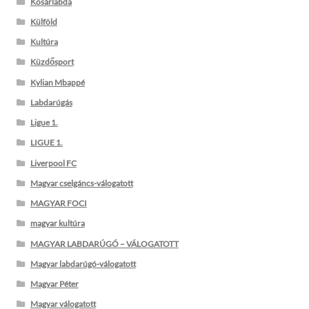
Kosárlabda
Külföld
Kultúra
Küzdősport
Kylian Mbappé
Labdarúgás
Ligue 1.
LIGUE 1.
Liverpool FC
Magyar cselgáncs-válogatott
MAGYAR FOCI
magyar kultúra
MAGYAR LABDARÚGÓ – VÁLOGATOTT
Magyar labdarúgó-válogatott
Magyar Péter
Magyar válogatott