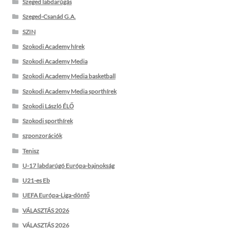
Szeged labdarúgás
Szeged-Csanád G.A.
SZIN
Szokodi Academy hírek
Szokodi Academy Media
Szokodi Academy Media basketball
Szokodi Academy Media sporthírek
Szokodi László ÉLŐ
Szokodi sporthírek
szponzorációk
Tenisz
U-17 labdarúgó Európa-bajnokság
U21-es Eb
UEFA Európa-Liga-döntő
VÁLASZTÁS 2026
VÁLASZTÁS 2026