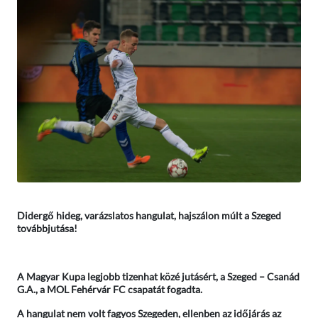
Didergő hideg, varázslatos hangulat, hajszálon múlt a Szeged
továbbjutása!
A Magyar Kupa legjobb tizenhat közé jutásért, a Szeged – Csanád
G.A., a MOL Fehérvár FC csapatát fogadta.
A hangulat nem volt fagyos Szegeden, ellenben az időjárás az