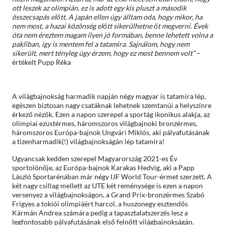
ott leszek az olimpián, ez is adott egy kis pluszt a második
összecsapás előtt. A japán ellen úgy álltam oda, hogy mikor, ha
nem most, a hazai közönség előtt sikerülhetne őt megverni. Évek
óta nem éreztem magam ilyen jó formában, benne lehetett volna a
pakliban, így is mentem fel a tatamira. Sajnálom, hogy nem
sikerült, mert tényleg úgy érzem, hogy ez most bennem volt”
–
értékelt Pupp Réka
A világbajnokság harmadik napján négy magyar is tatamira lép,
egészen biztosan nagy csatáknak lehetnek szemtanúi a helyszínre
érkező nézők. Ezen a napon szerepel a sportág ikonikus alakja, az
olimpiai ezüstérmes, háromszoros világbajnoki bronzérmes,
háromszoros Európa-bajnok Ungvári Miklós, aki pályafutásának
a tizenharmadik(!) világbajnokságán lép tatamira!
Ugyancsak kedden szerepel Magyarország 2021-es Év
sportolónője, az Európa-bajnok Karakas Hedvig, aki a Papp
László Sportarénában már négy IJF World Tour-érmet szerzett. A
két nagy csillag mellett az UTE két reménysége is ezen a napon
versenyez a világbajnokságon, a Grand Prix-bronzérmes Szabó
Frigyes a tokiói olimpiáért harcol, a huszonegy esztendős
Kármán Andrea számára pedig a tapasztalatszerzés lesz a
legfontosabb pályafutásának első felnőtt világbajnokságán.