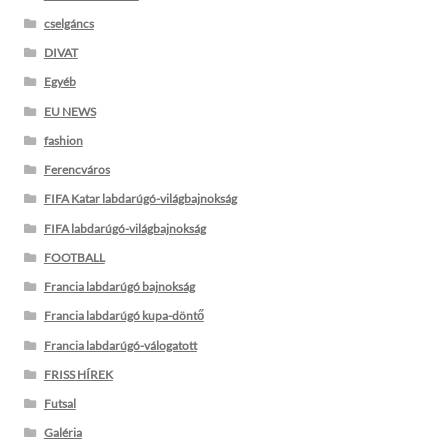
cselgáncs
DIVAT
Egyéb
EU NEWS
fashion
Ferencváros
FIFA Katar labdarúgó-világbajnokság
FIFA labdarúgó-világbajnokság
FOOTBALL
Francia labdarúgó bajnokság
Francia labdarúgó kupa-döntő
Francia labdarúgó-válogatott
FRISS HÍREK
Futsal
Galéria