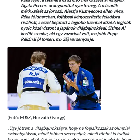
Agata Perenc aranyponttal nyerte meg. A második
mérkőzését az (orosz), Aleszja Kuznyecova ellen vívta,
Réka földharcban, fojtással kényszerítette feladásra
riválisát, s ezzel bejutott a legjobb tizenhat közé.A legjobb
nyolc közé viszont a japánok világbajnokával, Sisime Ai
került szembe, aki egy vazarival volt, ma jobb Pupp
Rékánál (Atomerőmű SE) versenyzője.
(Fotó: MJSZ, Horváth György)
„Úgy jöttem a világbajnokságra, hogy ne foglalkozzak az olimpiai
számolgatással, minél jobban szerepeljek, minél többet ki tudjak
hozni magamból. Aztán az már az első meccsem után eldőlt, hogy