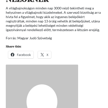
A világbajnokságon minden nap 3000 néző tekintheti meg a
helyszínen a világbajnoki küzdelmeket. A szervező bizottság arra
hívta fel a figyelmet, hogy akik az ingyenes belépőkért
regisztráltak, minden nap 13 óráig vehetik át belépőjüket, utána
megnyitják a belépési lehetőséget minden védettségi
igazolvánnyal rendelkező előtt, természetesen a létszám erejéig.
Forrás: Magyar Judó Szövetség
Share this:
Facebook
X