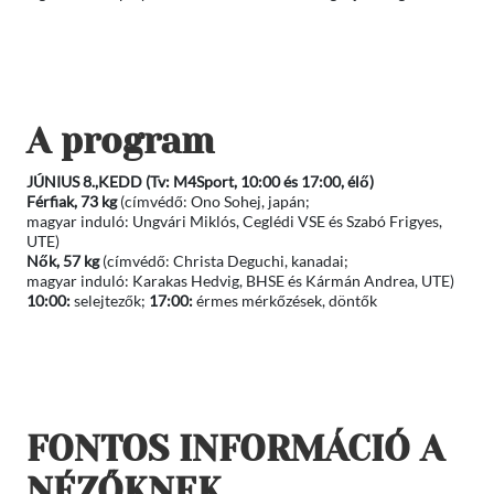
A program
JÚNIUS 8.,KEDD (Tv: M4Sport, 10:00 és 17:00, élő)
Férfiak, 73 kg
(címvédő: Ono Sohej, japán;
magyar induló: Ungvári Miklós, Ceglédi VSE és Szabó Frigyes,
UTE)
Nők, 57 kg
(címvédő: Christa Deguchi, kanadai;
magyar induló: Karakas Hedvig, BHSE és Kármán Andrea, UTE)
10:00:
selejtezők;
17:00:
érmes mérkőzések, döntők
FONTOS INFORMÁCIÓ A
NÉZŐKNEK