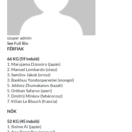
szuper admin
See Full Bio
FÉRFIAK
66 KG (59 induló)
1. Marujama Dzsosiro (japán)
2. Manuel Lombardo (olasz)
3. Samilov Jakub (orosz)
3. Baskhuu Yondonperenlei (mongol)
5. Jeldosz Zhumakanov (kazah)
5. Orkhan Safarov (azeri)
7. Dmitrij Minkov (fehérorosz)
7. Kilian Le Blouch (francia)
NŐK
52 KG (45 induló)
1. Sisime Ai (japán)
2. Ana Perez Box (spanyol)