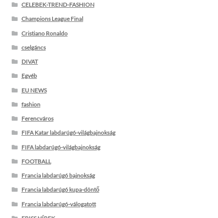
CELEBEK-TREND-FASHION
Champions League Final
Cristiano Ronaldo
cselgáncs
DIVAT
Egyéb
EU NEWS
fashion
Ferencváros
FIFA Katar labdarúgó-világbajnokság
FIFA labdarúgó-világbajnokság
FOOTBALL
Francia labdarúgó bajnokság
Francia labdarúgó kupa-döntő
Francia labdarúgó-válogatott