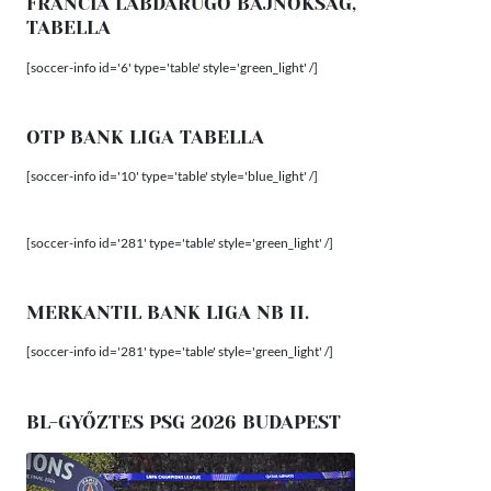
FRANCIA LABDARÚGÓ BAJNOKSÁG,
TABELLA
[soccer-info id='6' type='table' style='green_light' /]
OTP BANK LIGA TABELLA
[soccer-info id='10' type='table' style='blue_light' /]
[soccer-info id='281' type='table' style='green_light' /]
MERKANTIL BANK LIGA NB II.
[soccer-info id='281' type='table' style='green_light' /]
BL-GYŐZTES PSG 2026 BUDAPEST