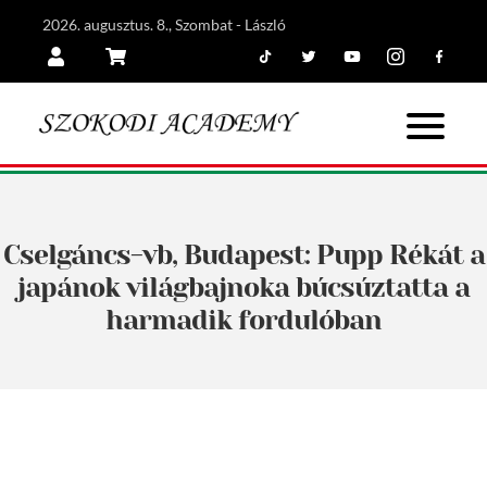
2026. augusztus. 8., Szombat - László
Tiktok
Twitter
Youtube
Instagram
Facebook
Belépés
Kosár
Cselgáncs-vb, Budapest: Pupp Rékát a
japánok világbajnoka búcsúztatta a
harmadik fordulóban