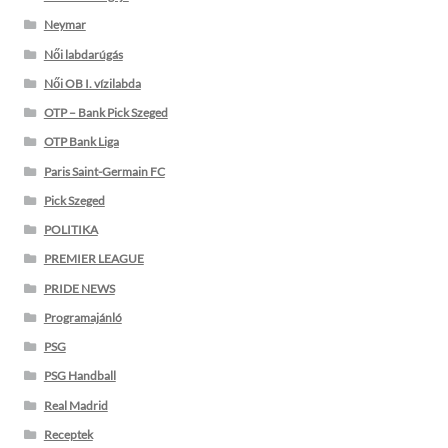
Neymar
Női labdarúgás
Női OB I. vízilabda
OTP – Bank Pick Szeged
OTP Bank Liga
Paris Saint-Germain FC
Pick Szeged
POLITIKA
PREMIER LEAGUE
PRIDE NEWS
Programajánló
PSG
PSG Handball
Real Madrid
Receptek