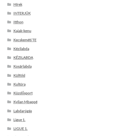
Hírek
INTERJÚK
Itthon
Kajak-kenu
Kecskeméti TE
Kézilabda
KÉZILABDA
Kosárlabda
Külföld
Kultúra
Küzdősport
Kylian Mbappé
Labdarúgás
Ligue 1.
LIGUE 1.