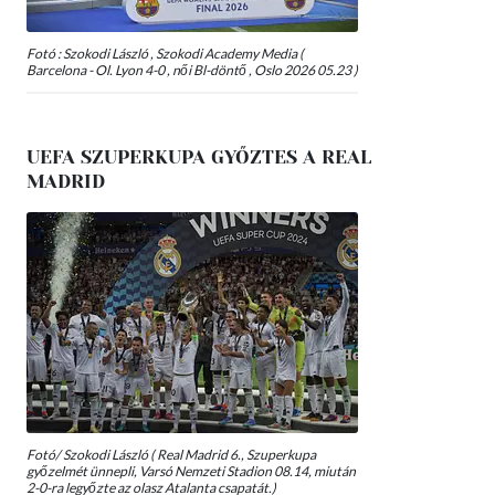
Fotó : Szokodi László , Szokodi Academy Media (
Barcelona - Ol. Lyon 4-0 , női Bl-döntő , Oslo 2026 05.23 )
UEFA SZUPERKUPA GYŐZTES A REAL
MADRID
Fotó/ Szokodi László ( Real Madrid 6., Szuperkupa
győzelmét ünnepli, Varsó Nemzeti Stadion 08.14, miután
2-0-ra legyőzte az olasz Atalanta csapatát.)