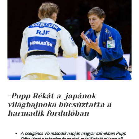
-Pupp Rékát a japánok
világbajnoka búcsúztatta a
harmadik fordulóban
A cselgáncs Vb második napján magyar színekben Pupp
Réka lépet a tatamira és az első mérkőzését a( lengyel),