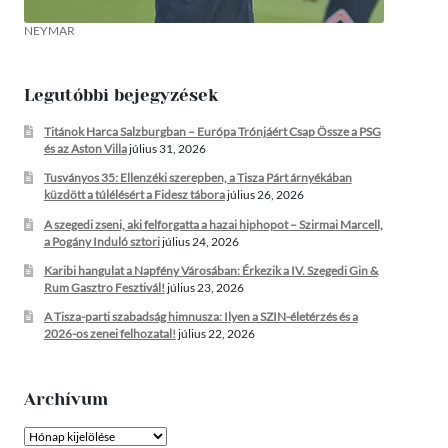
NEYMAR
Legutóbbi bejegyzések
Titánok Harca Salzburgban – Európa Trónjáért Csap Össze a PSG
és az Aston Villa
július 31, 2026
Tusványos 35: Ellenzéki szerepben, a Tisza Párt árnyékában
küzdött a túlélésért a Fidesz tábora
július 26, 2026
A szegedi zseni, aki felforgatta a hazai hiphopot – Szirmai Marcell,
a Pogány Induló sztori
július 24, 2026
Karibi hangulat a Napfény Városában: Érkezik a IV. Szegedi Gin &
Rum Gasztro Fesztivál!
július 23, 2026
A Tisza-parti szabadság himnusza: Ilyen a SZIN-életérzés és a
2026-os zenei felhozatal!
július 22, 2026
Archívum
Archívum