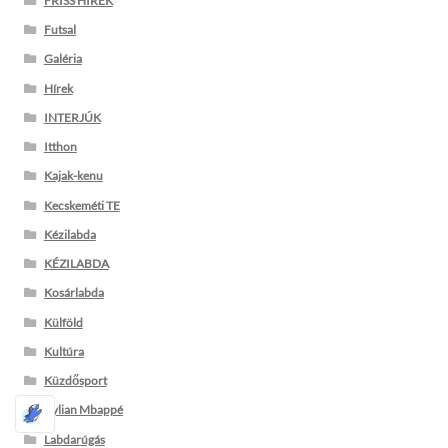
FRISS HÍREK
Futsal
Galéria
Hírek
INTERJÚK
Itthon
Kajak-kenu
Kecskeméti TE
Kézilabda
KÉZILABDA
Kosárlabda
Külföld
Kultúra
Küzdősport
Kylian Mbappé
Labdarúgás