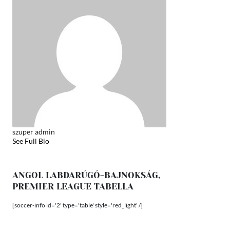
szuper admin
See Full Bio
ANGOL LABDARÚGÓ-BAJNOKSÁG,
PREMIER LEAGUE TABELLA
[soccer-info id='2' type='table' style='red_light' /]