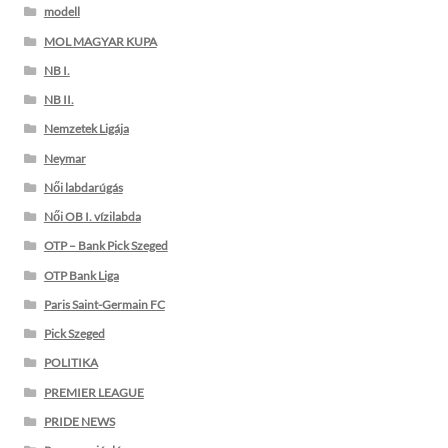
modell
MOL MAGYAR KUPA
NB I.
NB II.
Nemzetek Ligája
Neymar
Női labdarúgás
Női OB I. vízilabda
OTP – Bank Pick Szeged
OTP Bank Liga
Paris Saint-Germain FC
Pick Szeged
POLITIKA
PREMIER LEAGUE
PRIDE NEWS