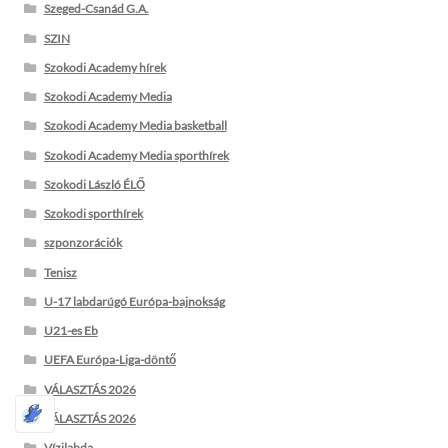
Szeged-Csanád G.A.
SZIN
Szokodi Academy hírek
Szokodi Academy Media
Szokodi Academy Media basketball
Szokodi Academy Media sporthírek
Szokodi László ÉLŐ
Szokodi sporthírek
szponzorációk
Tenisz
U-17 labdarúgó Európa-bajnokság
U21-es Eb
UEFA Európa-Liga-döntő
VÁLASZTÁS 2026
VÁLASZTÁS 2026
Vízilabda