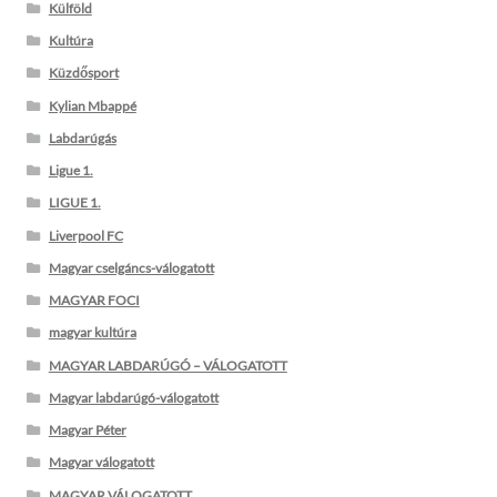
Külföld
Kultúra
Küzdősport
Kylian Mbappé
Labdarúgás
Ligue 1.
LIGUE 1.
Liverpool FC
Magyar cselgáncs-válogatott
MAGYAR FOCI
magyar kultúra
MAGYAR LABDARÚGÓ – VÁLOGATOTT
Magyar labdarúgó-válogatott
Magyar Péter
Magyar válogatott
MAGYAR VÁLOGATOTT