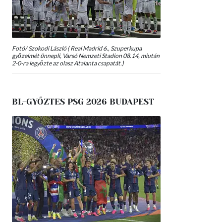
Fotó/ Szokodi László ( Real Madrid 6., Szuperkupa
győzelmét ünnepli, Varsó Nemzeti Stadion 08.14, miután
2-0-ra legyőzte az olasz Atalanta csapatát.)
BL-GYŐZTES PSG 2026 BUDAPEST