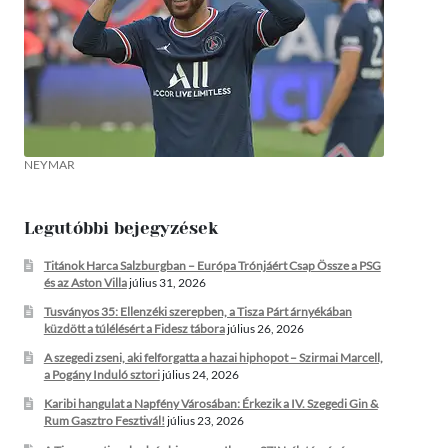
NEYMAR
Legutóbbi bejegyzések
Titánok Harca Salzburgban – Európa Trónjáért Csap Össze a PSG
és az Aston Villa
július 31, 2026
Tusványos 35: Ellenzéki szerepben, a Tisza Párt árnyékában
küzdött a túlélésért a Fidesz tábora
július 26, 2026
A szegedi zseni, aki felforgatta a hazai hiphopot – Szirmai Marcell,
a Pogány Induló sztori
július 24, 2026
Karibi hangulat a Napfény Városában: Érkezik a IV. Szegedi Gin &
Rum Gasztro Fesztivál!
július 23, 2026