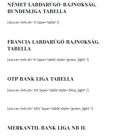
NÉMET LABDARÚGÓ-BAJNOKSÁG,
BUNDESLIGA TABELLA
[soccer-info id='3' type='table' /]
FRANCIA LABDARÚGÓ BAJNOKSÁG,
TABELLA
[soccer-info id='6' type='table' style='green_light' /]
OTP BANK LIGA TABELLA
[soccer-info id='10' type='table' style='blue_light' /]
[soccer-info id='281' type='table' style='green_light' /]
MERKANTIL BANK LIGA NB II.