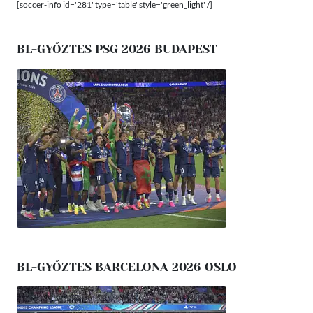
[soccer-info id='281' type='table' style='green_light' /]
BL-GYŐZTES PSG 2026 BUDAPEST
BL-GYŐZTES BARCELONA 2026 OSLO