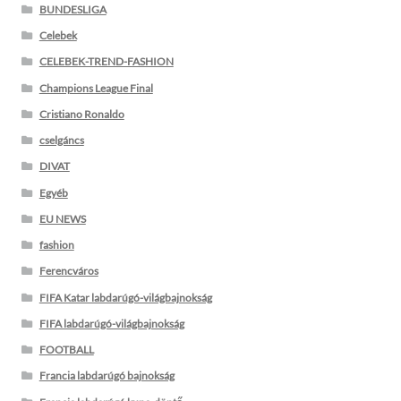
BUNDESLIGA
Celebek
CELEBEK-TREND-FASHION
Champions League Final
Cristiano Ronaldo
cselgáncs
DIVAT
Egyéb
EU NEWS
fashion
Ferencváros
FIFA Katar labdarúgó-világbajnokság
FIFA labdarúgó-világbajnokság
FOOTBALL
Francia labdarúgó bajnokság