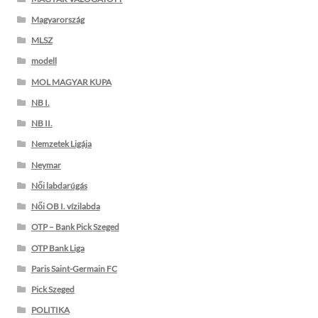
Magyarország
MLSZ
modell
MOL MAGYAR KUPA
NB I.
NB II.
Nemzetek Ligája
Neymar
Női labdarúgás
Női OB I. vízilabda
OTP – Bank Pick Szeged
OTP Bank Liga
Paris Saint-Germain FC
Pick Szeged
POLITIKA