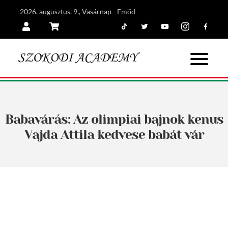
2026. augusztus. 9., Vasárnap - Emőd
Tiktok
Twitter
Youtube
Instagram
Facebook
Belépés
Kosár
Babavárás: Az olimpiai bajnok kenus
Vajda Attila kedvese babát vár