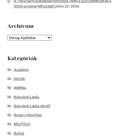
A Tisza-parti szabadság himnusza: Ilyen a SZIN-életérzés és a
2026-os zenei felhozatal!
július 22, 2026
Archívum
Archívum
Kategóriák
Academy
Akciók
Atlétika
Bajnokok Ligája
Bajnokok Ligája-döntő
Bayern München
BELFÖLD
Bulvár