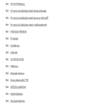
FOOTBALL
Francia labdarúgó bajnokság
Francia labdarúgó kupa-döntő
Francia labdarúgó-válogatott
FRISS HÍREK
Futsal
Galéria
Hírek
INTERJÚK
Itthon
Kajak-kenu
Kecskeméti TE
KÉZILABDA
Kézilabda
Kosárlabda