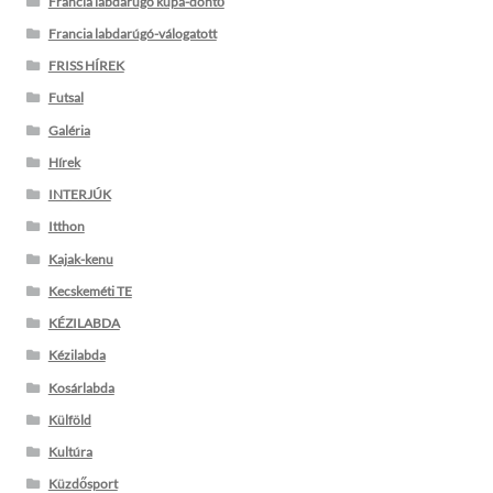
Francia labdarúgó kupa-döntő
Francia labdarúgó-válogatott
FRISS HÍREK
Futsal
Galéria
Hírek
INTERJÚK
Itthon
Kajak-kenu
Kecskeméti TE
KÉZILABDA
Kézilabda
Kosárlabda
Külföld
Kultúra
Küzdősport