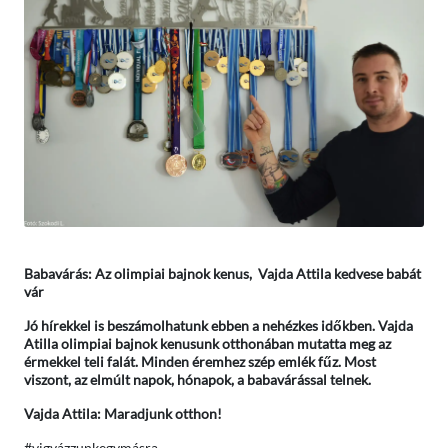
Babavárás: Az olimpiai bajnok kenus, Vajda Attila kedvese babát
vár
Jó hírekkel is beszámolhatunk ebben a nehézkes időkben. Vajda
Atilla olimpiai bajnok kenusunk otthonában mutatta meg az
érmekkel teli falát. Minden éremhez szép emlék fűz. Most
viszont, az elmúlt napok, hónapok, a babavárással telnek.
Vajda Attila: Maradjunk otthon!
#vigyázzunkegymásra