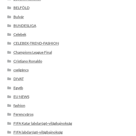
BELFÖLD
Bulvár
BUNDESLIGA
Celebek
CELEBEK-TREND-FASHION
Champions League Final
Cristiano Ronaldo
cselgáncs
DIVAT
Egyéb
EU NEWS
fashion
Ferencváros
FIFA Katar labdarúgó-világbajnokság
FIFA labdarúgó-világbajnokság