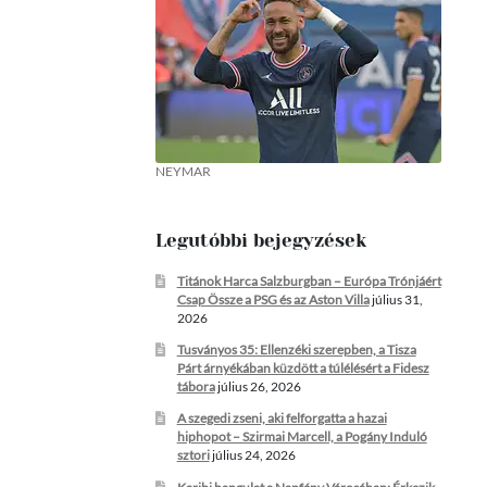
NEYMAR
Legutóbbi bejegyzések
Titánok Harca Salzburgban – Európa Trónjáért
Csap Össze a PSG és az Aston Villa
július 31,
2026
Tusványos 35: Ellenzéki szerepben, a Tisza
Párt árnyékában küzdött a túlélésért a Fidesz
tábora
július 26, 2026
A szegedi zseni, aki felforgatta a hazai
hiphopot – Szirmai Marcell, a Pogány Induló
sztori
július 24, 2026