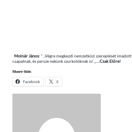
Molnár János
: ” ..Végre megkezdi nemzetközi szereplését imádott
csapatnak, és persze nekünk szurkolóknak is! „….
Csak Előre!
Share this:
Facebook
X