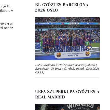
BL-GYŐZTES BARCELONA
mögött.
2026 OSLO
ójában. A
e gyakran
val nehéz
Fotó : Szokodi László , Szokodi Academy Media (
Barcelona - Ol. Lyon 4-0 , női Bl-döntő , Oslo 2026
05.23 )
UEFA SZUPERKUPA GYŐZTES A
REAL MADRID