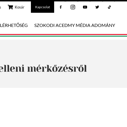
Facebook
Instagram
Youtube
Twitter
Tiktok
s
Kosár
Kapcsolat
ELÉRHETŐSÉG
SZOKODI ACEDMY MÉDIA ADOMÁNY
elleni mérkőzésről