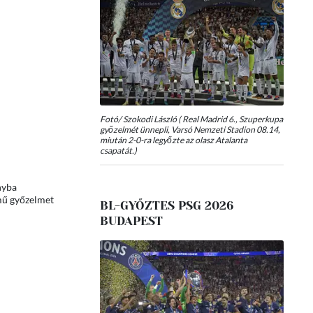
Fotó/ Szokodi László ( Real Madrid 6., Szuperkupa
győzelmét ünnepli, Varsó Nemzeti Stadion 08.14,
miután 2-0-ra legyőzte az olasz Atalanta
csapatát.)
nyba
lmű győzelmet
BL-GYŐZTES PSG 2026
BUDAPEST