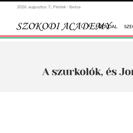
2026. augusztus. 7., Péntek - Ibolya
FŐOLDAL
SZ
A szurkolók, és J