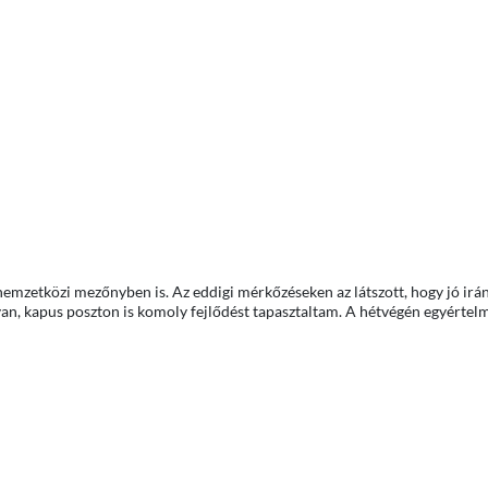
mzetközi mezőnyben is. Az eddigi mérkőzéseken az látszott, hogy jó irá
 van, kapus poszton is komoly fejlődést tapasztaltam. A hétvégén egyérte