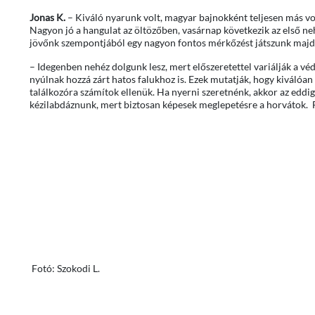
Jonas K.
– Kiváló nyarunk volt, magyar bajnokként teljesen más v
Nagyon jó a hangulat az öltözőben, vasárnap következik az első n
jövőnk szempontjából egy nagyon fontos mérkőzést játszunk majd
– Idegenben nehéz dolgunk lesz, mert előszeretettel variálják a v
nyúlnak hozzá zárt hatos falukhoz is. Ezek mutatják, hogy kiválóan
találkozóra számítok ellenük. Ha nyerni szeretnénk, akkor az ed
kézilabdáznunk, mert biztosan képesek meglepetésre a horvátok.
Fotó: Szokodi L.