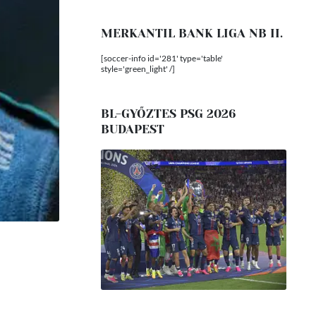
MERKANTIL BANK LIGA NB II.
[soccer-info id='281' type='table'
style='green_light' /]
BL-GYŐZTES PSG 2026
BUDAPEST