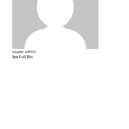
szuper admin
See Full Bio