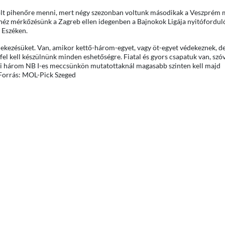
olt pihenőre menni, mert négy szezonban voltunk másodikak a Veszprém 
ehéz mérkőzésünk a Zagreb ellen idegenben a Bajnokok Ligája nyitófordul
 Eszéken.
édekezésüket. Van, amikor kettő-három-egyet, vagy öt-egyet védekeznek, d
 fel kell készülnünk minden eshetőségre. Fiatal és gyors csapatuk van, szó
digi három NB I-es meccsünkön mutatottaknál magasabb szinten kell majd
 Forrás: MOL-Pick Szeged