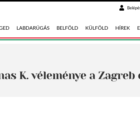
Belépé
EGED
LABDARÚGÁS
BELFÖLD
KÜLFÖLD
HÍREK
onas K. véleménye a Zagreb 