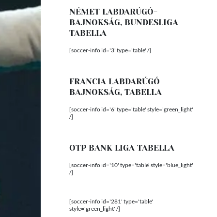
NÉMET LABDARÚGÓ-
BAJNOKSÁG, BUNDESLIGA
TABELLA
[soccer-info id='3' type='table' /]
FRANCIA LABDARÚGÓ
BAJNOKSÁG, TABELLA
[soccer-info id='6' type='table' style='green_light'
/]
OTP BANK LIGA TABELLA
[soccer-info id='10' type='table' style='blue_light'
/]
[soccer-info id='281' type='table'
style='green_light' /]