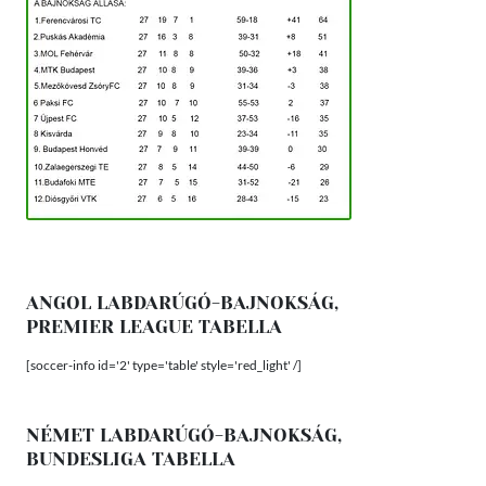
ANGOL LABDARÚGÓ-BAJNOKSÁG,
PREMIER LEAGUE TABELLA
[soccer-info id='2' type='table' style='red_light' /]
NÉMET LABDARÚGÓ-BAJNOKSÁG,
BUNDESLIGA TABELLA