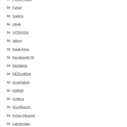
Futsal
Galéria
Hírek
INTERJÚK
Itthon
Kajak-kenu
Kecskeméti TE
Kézilabda
KÉZILABDA
Kosárlabda
Külföld
Kultúra
Küzdősport
Kylian Mbappé
Labdarúgás