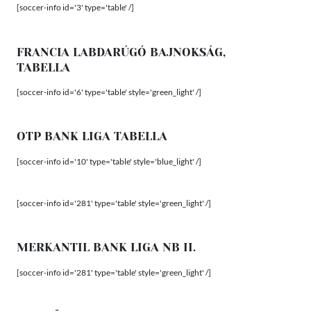
[soccer-info id='3' type='table' /]
FRANCIA LABDARÚGÓ BAJNOKSÁG,
TABELLA
[soccer-info id='6' type='table' style='green_light' /]
OTP BANK LIGA TABELLA
[soccer-info id='10' type='table' style='blue_light' /]
[soccer-info id='281' type='table' style='green_light' /]
MERKANTIL BANK LIGA NB II.
[soccer-info id='281' type='table' style='green_light' /]