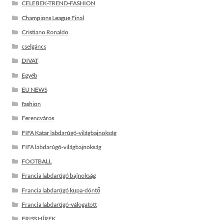
CELEBEK-TREND-FASHION
Champions League Final
Cristiano Ronaldo
cselgáncs
DIVAT
Egyéb
EU NEWS
fashion
Ferencváros
FIFA Katar labdarúgó-világbajnokság
FIFA labdarúgó-világbajnokság
FOOTBALL
Francia labdarúgó bajnokság
Francia labdarúgó kupa-döntő
Francia labdarúgó-válogatott
FRISS HÍREK