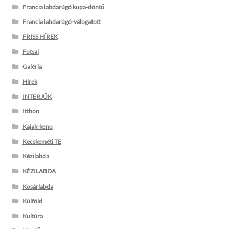
Francia labdarúgó kupa-döntő
Francia labdarúgó-válogatott
FRISS HÍREK
Futsal
Galéria
Hírek
INTERJÚK
Itthon
Kajak-kenu
Kecskeméti TE
Kézilabda
KÉZILABDA
Kosárlabda
Külföld
Kultúra