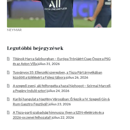
NEYMAR
Legutóbbi bejegyzések
Titánok Harca Salzburgban – Európa Trónjáért Csap Össze a PSG
és az Aston Villa
július 31, 2026
Tusványos 35: Ellenzéki szerepben, a Tisza Párt árnyékában
küzdött a túlélésért a Fidesz tábora
július 26, 2026
A szegedi zseni, aki felforgatta a hazai hiphopot – Szirmai Marcell,
a Pogány Induló sztori
július 24, 2026
Karibi hangulat a Napfény Városában: Érkezik a IV. Szegedi Gin &
Rum Gasztro Fesztivál!
július 23, 2026
A Tisza-parti szabadság himnusza: Ilyen a SZIN-életérzés és a
2026-os zenei felhozatal!
július 22, 2026