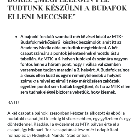
TUDTUNK KÉSZÜLNI A BUDAFOK
ELLENI MECCSRE”
A bajnoki forduló szombati mérkőzései közül az MTK-
Budafok mérkőzésről készítek beszámolót, amit itt az
Academy Media oldalon tudtok megtekinteni. A két
csapat számára a pontok jelentenének elmozdulást a
tabellán. Az MTK a 4. helyen lubickol és számára nagyon
fontos lenne a három pont, hogy riválisaival szemben
versenyben tudjon maradni a 3. helyért. A Budafok sajnos
a kiesés ellen küzd és egyre reménytelenebb a helyzet
számukra mivel az elmúlt négy mérkőzésen zakóztak
egyetlen pontot sem tudtak begyűjteni, és ha az MTK ellen
sem tudnak eléggé biztosra vehetjük, hogy kiesnek.
RAJT!
A két csapat a bajnoki szezonban kétszer találkozott és ebből a
budafoki csapat jött ki eddig ki sikeresebben, egy győzelem és egy
döntetlennel. Ráadásul a győzelmet az MTK pályán érte el a
csapat, így Michael Boris csapatának lesz miért odapirítani
holnap az Új Hidegkuti Nándor Stadionban.