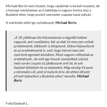
Michael Borist nem hiszem, hogy valakinek is be kell mutatni, de
a holnapi mérkőzésen az ő taktikája is nagyon fontos lesz a
Budafok ellen, hogy pontot szerezzen csapata hazai pályán.
A mérkőzés előtt így nyilatkozott,
Michael Boris:
„
A 10. játéknap óta folyamatosan a legjobb hatban
vagyunk, ami csodálatos, bár az első tíz meccsen voltak
problémáink, többször is kikaptunk. Utána feljavultunk
és az eredményeink is, volt, hogy három meccset
nyertünk egymást követően. Most nagyon változóak az
eredmények , de volt egy hosszú nemzetközi szünet,
mely során csupán tíz játékosunk volt itt, és sok
fiatallal töltöttük fel az edzéseket. Még mindig 45 pont
a minimális cél, amit el tudunk érni, de ehhez először
jól kell teljesíteni a Budafok ellen”.
mondta
Michael
Boris
Fotó/Szokodi L.