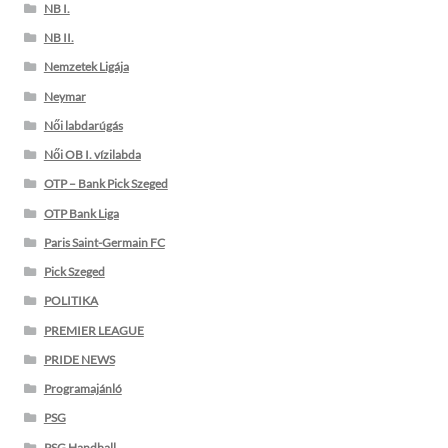
NB I.
NB II.
Nemzetek Ligája
Neymar
Női labdarúgás
Női OB I. vízilabda
OTP – Bank Pick Szeged
OTP Bank Liga
Paris Saint-Germain FC
Pick Szeged
POLITIKA
PREMIER LEAGUE
PRIDE NEWS
Programajánló
PSG
PSG Handball