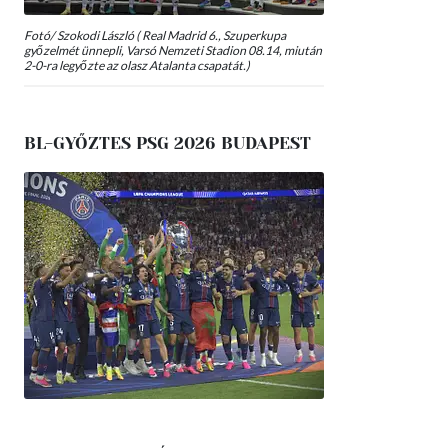
Fotó/ Szokodi László ( Real Madrid 6., Szuperkupa
győzelmét ünnepli, Varsó Nemzeti Stadion 08.14, miután
2-0-ra legyőzte az olasz Atalanta csapatát.)
BL-GYŐZTES PSG 2026 BUDAPEST