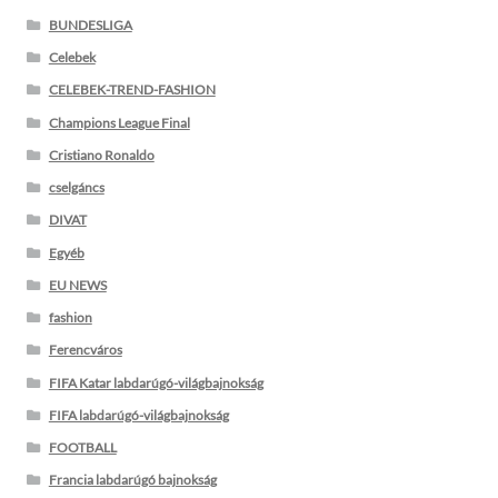
BUNDESLIGA
Celebek
CELEBEK-TREND-FASHION
Champions League Final
Cristiano Ronaldo
cselgáncs
DIVAT
Egyéb
EU NEWS
fashion
Ferencváros
FIFA Katar labdarúgó-világbajnokság
FIFA labdarúgó-világbajnokság
FOOTBALL
Francia labdarúgó bajnokság