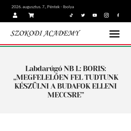
2026. augusztus. 7., Péntek - Ibolya
Tiktok
Twitter
Youtube
Instagram
Facebook
Belépés
Kosár
Labdarúgó NB I.: BORIS:
„MEGFELELŐEN FEL TUDTUNK
KÉSZÜLNI A BUDAFOK ELLENI
MECCSRE”