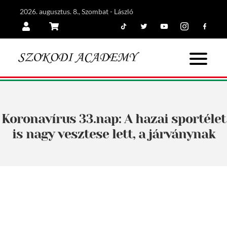
2026. augusztus. 8., Szombat - László
Tiktok
Twitter
Youtube
Instagram
Facebook
Belépés
Kosár
Koronavírus 33.nap: A hazai sportélet
is nagy vesztese lett, a járványnak