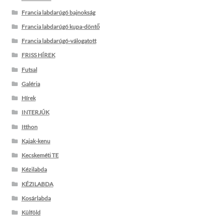
Francia labdarúgó bajnokság
Francia labdarúgó kupa-döntő
Francia labdarúgó-válogatott
FRISS HÍREK
Futsal
Galéria
Hírek
INTERJÚK
Itthon
Kajak-kenu
Kecskeméti TE
Kézilabda
KÉZILABDA
Kosárlabda
Külföld