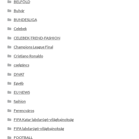
BELFÖLD
Bulvár
BUNDESLIGA
Celebek
CELEBEK-TREND-FASHION
Champions League Final
Cristiano Ronaldo
cselgáncs
DIVAT
Egyéb
EU NEWS
fashion
Ferencváros
FIFA Katar labdarúgó-világbajnokság
FIFA labdarúgó-világbajnokság
FOOTBALL