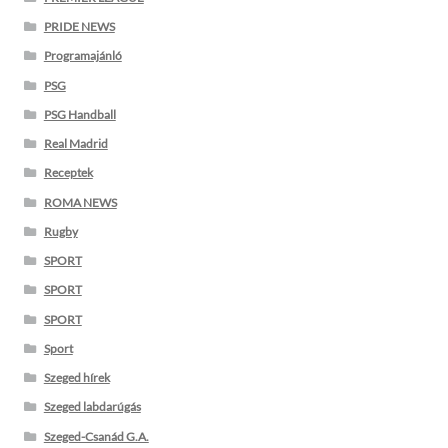
PRIDE NEWS
Programajánló
PSG
PSG Handball
Real Madrid
Receptek
ROMA NEWS
Rugby
SPORT
SPORT
SPORT
Sport
Szeged hírek
Szeged labdarúgás
Szeged-Csanád G.A.