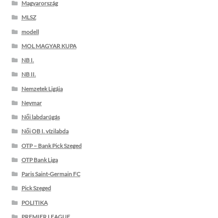
Magyarország
MLSZ
modell
MOL MAGYAR KUPA
NB I.
NB II.
Nemzetek Ligája
Neymar
Női labdarúgás
Női OB I. vízilabda
OTP – Bank Pick Szeged
OTP Bank Liga
Paris Saint-Germain FC
Pick Szeged
POLITIKA
PREMIER LEAGUE