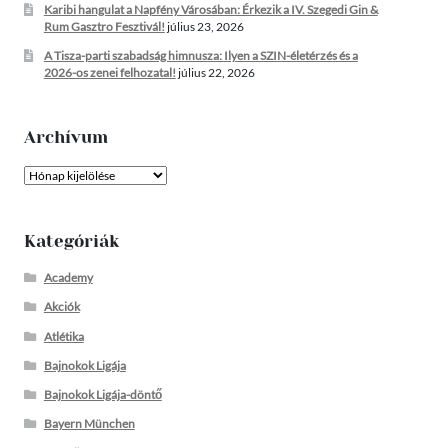
Karibi hangulat a Napfény Városában: Érkezik a IV. Szegedi Gin &
Rum Gasztro Fesztivál!
július 23, 2026
A Tisza-parti szabadság himnusza: Ilyen a SZIN-életérzés és a
2026-os zenei felhozatal!
július 22, 2026
Archívum
Archívum
Kategóriák
Academy
Akciók
Atlétika
Bajnokok Ligája
Bajnokok Ligája-döntő
Bayern München