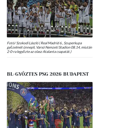
Fotó/ Szokodi László ( Real Madrid 6., Szuperkupa
győzelmét ünnepli, Varsó Nemzeti Stadion 08.14, miután
2-0-ra legyőzte az olasz Atalanta csapatát.)
BL-GYŐZTES PSG 2026 BUDAPEST