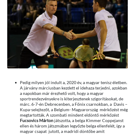
Pedig milyen jól indult a, 2020 év, a magyar tenisz életben.
A járvány márciusban kezdett el idehaza terjedni, azokban
a napokban már érezhető volt, hogy a magyar
sportrendezvényekre is kiterjesztenek szigorításokat, de
márc. 6-7-én Debrecenben, a Főnix csarnokban, a Davis –
Kupa-selejtezőt, a Belgium- Magyarország mérkőzést még
megtartották. A szombati mindent eldöntő mérkőzést
Fucsovics
Márton
játszotta, a belga Kimmer Coppejanst
ellen és három játszmában legyőzte belga ellenfelét, így a
magyar csapat jutott, a madridi döntőbe amit