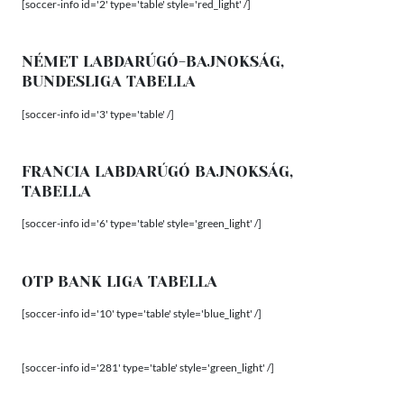
[soccer-info id='2' type='table' style='red_light' /]
NÉMET LABDARÚGÓ-BAJNOKSÁG,
BUNDESLIGA TABELLA
[soccer-info id='3' type='table' /]
FRANCIA LABDARÚGÓ BAJNOKSÁG,
TABELLA
[soccer-info id='6' type='table' style='green_light' /]
OTP BANK LIGA TABELLA
[soccer-info id='10' type='table' style='blue_light' /]
[soccer-info id='281' type='table' style='green_light' /]