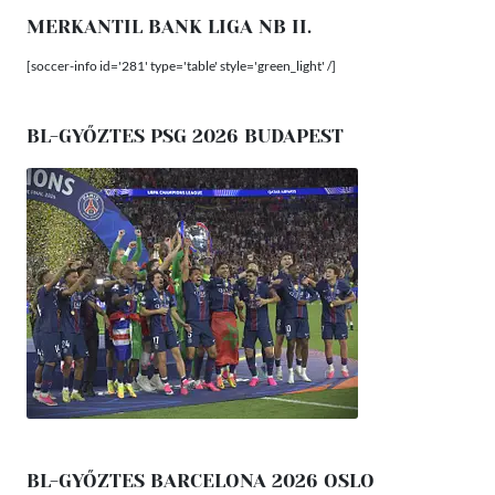
MERKANTIL BANK LIGA NB II.
[soccer-info id='281' type='table' style='green_light' /]
BL-GYŐZTES PSG 2026 BUDAPEST
BL-GYŐZTES BARCELONA 2026 OSLO