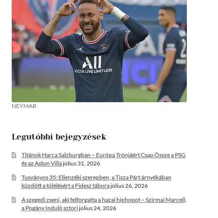
NEYMAR
Legutóbbi bejegyzések
Titánok Harca Salzburgban – Európa Trónjáért Csap Össze a PSG
és az Aston Villa
július 31, 2026
Tusványos 35: Ellenzéki szerepben, a Tisza Párt árnyékában
küzdött a túlélésért a Fidesz tábora
július 26, 2026
A szegedi zseni, aki felforgatta a hazai hiphopot – Szirmai Marcell,
a Pogány Induló sztori
július 24, 2026