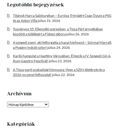
Legutóbbi bejegyzések
Titánok Harca Salzburgban – Európa Trónjáért Csap Össze a PSG
és az Aston Villa
július 31, 2026
Tusványos 35: Ellenzéki szerepben, a Tisza Párt árnyékában
küzdött a túlélésért a Fidesz tábora
július 26, 2026
A szegedi zseni, aki felforgatta a hazai hiphopot – Szirmai Marcell,
a Pogány Induló sztori
július 24, 2026
Karibi hangulat a Napfény Városában: Érkezik a IV. Szegedi Gin &
Rum Gasztro Fesztivál!
július 23, 2026
A Tisza-parti szabadság himnusza: Ilyen a SZIN-életérzés és a
2026-os zenei felhozatal!
július 22, 2026
Archívum
Archívum
Kategóriák