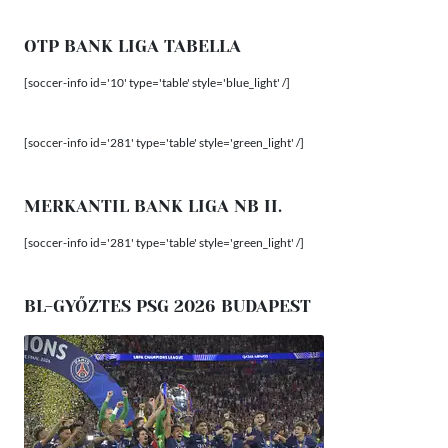
OTP BANK LIGA TABELLA
[soccer-info id='10' type='table' style='blue_light' /]
[soccer-info id='281' type='table' style='green_light' /]
MERKANTIL BANK LIGA NB II.
[soccer-info id='281' type='table' style='green_light' /]
BL-GYŐZTES PSG 2026 BUDAPEST