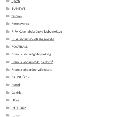
Egyéb
EU NEWS
fashion
Ferencváros
FIFA Katar labdarúgó-világbajnokság
FIFA labdarúgó-világbajnokság
FOOTBALL
Francia labdarúgó bajnokság
Francia labdarúgó kupa-döntő
Francia labdarúgó-válogatott
FRISS HÍREK
Futsal
Galéria
Hírek
INTERJÚK
Itthon