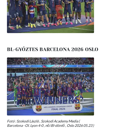
BL-GYŐZTES BARCELONA 2026 OSLO
Fotó : Szokodi László , Szokodi Academy Media (
Barcelona - Ol. Lyon 4-0 , női Bl-döntő , Oslo 2026 05.23 )