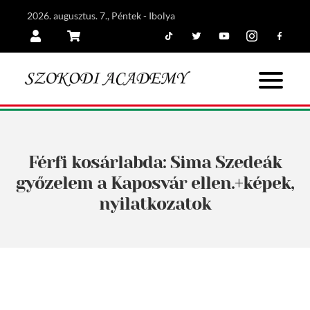
2026. augusztus. 7., Péntek - Ibolya
Tiktok
Twitter
Youtube
Instagram
Facebook
Belépés
Kosár
Férfi kosárlabda: Sima Szedeák
győzelem a Kaposvár ellen.+képek,
nyilatkozatok