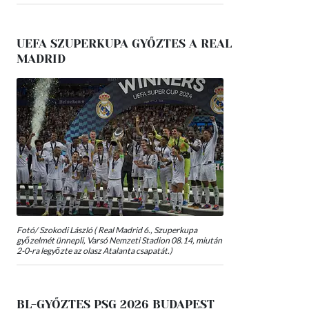
UEFA SZUPERKUPA GYŐZTES A REAL
MADRID
Fotó/ Szokodi László ( Real Madrid 6., Szuperkupa
győzelmét ünnepli, Varsó Nemzeti Stadion 08.14, miután
2-0-ra legyőzte az olasz Atalanta csapatát.)
BL-GYŐZTES PSG 2026 BUDAPEST