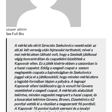
szuper admin
See Full Bio
A mérkőzés előtt Szrecsko Szekulovics vezetőedző az
előző két vereség után fejmosást tarthatott, mivel a
mai mérkőzésen látható volt, hogy a Szedeák játékosai
végig koncentráltan és csapatként küzdöttek a
Kaposvár ellen. Ez a játék kisérte ebben a szezonban is
a hazai csapatot. Eddig a szegedi csapat a szezon
meglepetés csapata a bajnokságban és Szekulovics
joggal várja el a játékosoktól, hogy minden mérkőzésre
a legjobb formában lépjen a pályára. A tegnapi
Kaposvár elleni találkozóra így is vonult fel Govens
vezetésével a szegedi csapat. A mérkőzés alakulását
tekintve, minden negyedet megnyert a hazai csapat, és
a kosarakat tekintve Govens, Brown, Dzseletivics 62
ponttal vették ki a részüket a megszerzett 96 pontból.
A Kaposvár 76 pontot tudott szerezni és a tavalyi