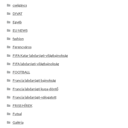
cselgáncs
DIVAT
Egyéb
EU NEWS
fashion
Ferencváros
FIFA Katar labdarúgó-világbajnokság
FIFA labdarúgó-világbajnokság
FOOTBALL
Francia labdarúgó bajnokság
Francia labdarúgó kupa-döntő
Francia labdarúgó-válogatott
FRISS HÍREK
Futsal
Galéria