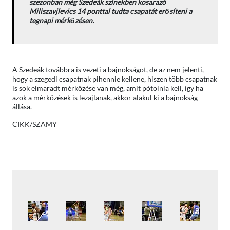
szezonban még Szedeák színekben kosarazó
Miliszavjlevics 14 ponttal tudta csapatát erősíteni a
tegnapi mérkőzésen.
A Szedeák továbbra is vezeti a bajnokságot, de az nem jelenti,
hogy a szegedi csapatnak pihennie kellene, hiszen több csapatnak
is sok elmaradt mérkőzése van még, amit pótolnia kell, így ha
azok a mérkőzések is lezajlanak, akkor alakul ki a bajnokság
állása.
CIKK/SZAMY