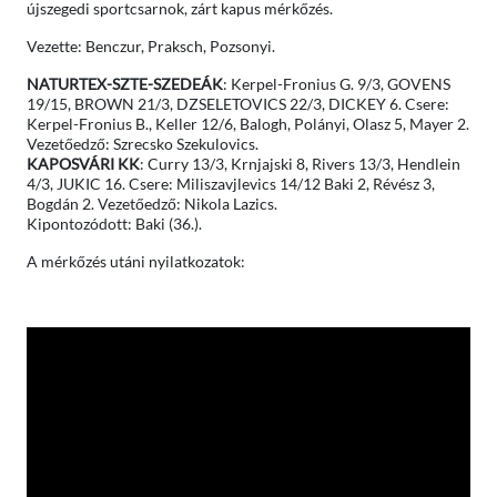
újszegedi sportcsarnok, zárt kapus mérkőzés.
Vezette: Benczur, Praksch, Pozsonyi.
NATURTEX-SZTE-SZEDEÁK
: Kerpel-Fronius G. 9/3, GOVENS
19/15, BROWN 21/3, DZSELETOVICS 22/3, DICKEY 6. Csere:
Kerpel-Fronius B., Keller 12/6, Balogh, Polányi, Olasz 5, Mayer 2.
Vezetőedző: Szrecsko Szekulovics.
KAPOSVÁRI KK
: Curry 13/3, Krnjajski 8, Rivers 13/3, Hendlein
4/3, JUKIC 16. Csere: Miliszavjlevics 14/12 Baki 2, Révész 3,
Bogdán 2. Vezetőedző: Nikola Lazics.
Kipontozódott: Baki (36.).
A mérkőzés utáni nyilatkozatok: