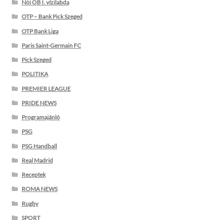
Női OB I. vízilabda
OTP – Bank Pick Szeged
OTP Bank Liga
Paris Saint-Germain FC
Pick Szeged
POLITIKA
PREMIER LEAGUE
PRIDE NEWS
Programajánló
PSG
PSG Handball
Real Madrid
Receptek
ROMA NEWS
Rugby
SPORT