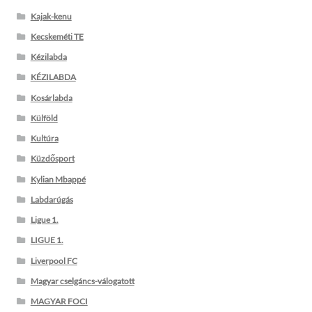
Kajak-kenu
Kecskeméti TE
Kézilabda
KÉZILABDA
Kosárlabda
Külföld
Kultúra
Küzdősport
Kylian Mbappé
Labdarúgás
Ligue 1.
LIGUE 1.
Liverpool FC
Magyar cselgáncs-válogatott
MAGYAR FOCI