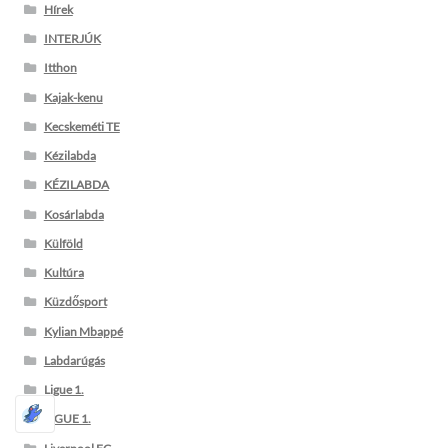
Hírek
INTERJÚK
Itthon
Kajak-kenu
Kecskeméti TE
Kézilabda
KÉZILABDA
Kosárlabda
Külföld
Kultúra
Küzdősport
Kylian Mbappé
Labdarúgás
Ligue 1.
LIGUE 1.