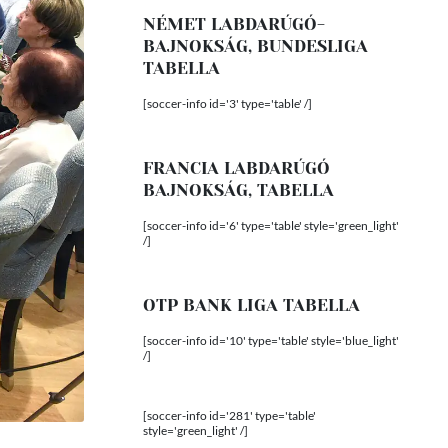
NÉMET LABDARÚGÓ-
BAJNOKSÁG, BUNDESLIGA
TABELLA
[soccer-info id='3' type='table' /]
FRANCIA LABDARÚGÓ
BAJNOKSÁG, TABELLA
[soccer-info id='6' type='table' style='green_light'
/]
OTP BANK LIGA TABELLA
[soccer-info id='10' type='table' style='blue_light'
/]
[soccer-info id='281' type='table'
style='green_light' /]