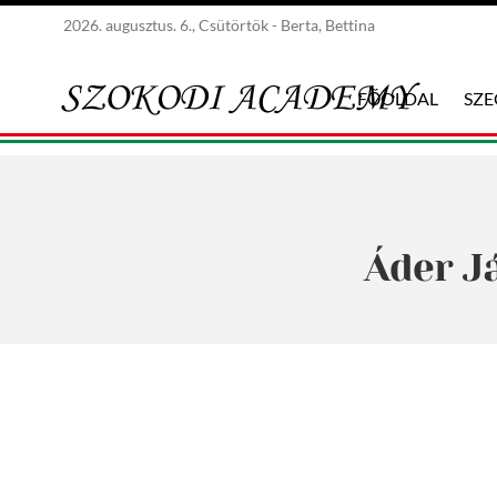
2026. augusztus. 6., Csütörtök - Berta, Bettina
FŐOLDAL
SZ
Áder J