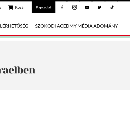
Facebook
Instagram
Youtube
Twitter
Tiktok
s
Kosár
Kapcsolat
ELÉRHETŐSÉG
SZOKODI ACEDMY MÉDIA ADOMÁNY
raelben