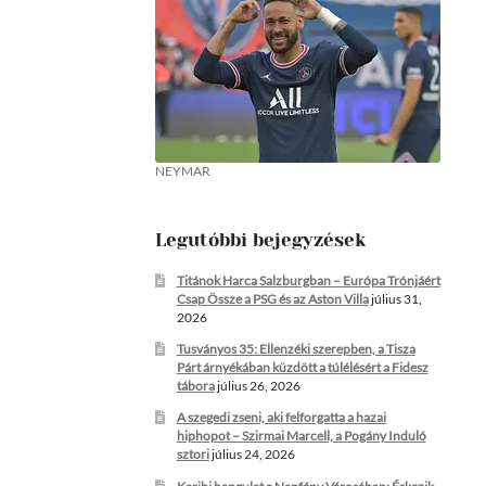
NEYMAR
Legutóbbi bejegyzések
Titánok Harca Salzburgban – Európa Trónjáért
Csap Össze a PSG és az Aston Villa
július 31,
2026
Tusványos 35: Ellenzéki szerepben, a Tisza
Párt árnyékában küzdött a túlélésért a Fidesz
tábora
július 26, 2026
A szegedi zseni, aki felforgatta a hazai
hiphopot – Szirmai Marcell, a Pogány Induló
sztori
július 24, 2026