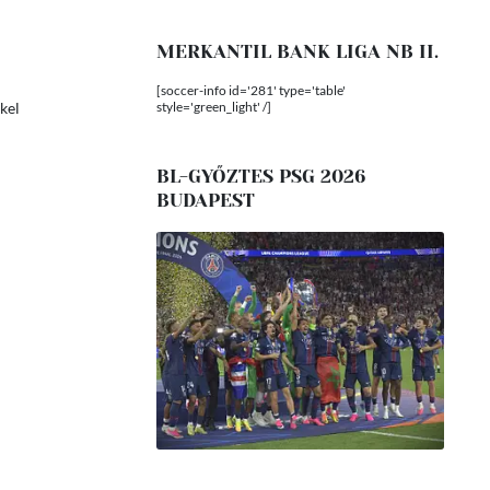
MERKANTIL BANK LIGA NB II.
[soccer-info id='281' type='table'
style='green_light' /]
kel
BL-GYŐZTES PSG 2026
BUDAPEST