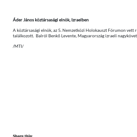
Áder János köztársasági elnök, Izraelben
A köztársasági elnök, az 5. Nemzetközi Holokauszt Fórumon vett ré
találkozott. Balról Benkő Levente, Magyarország izraeli nagykövet
/MTI/
Fotó: MTI/
Share this: