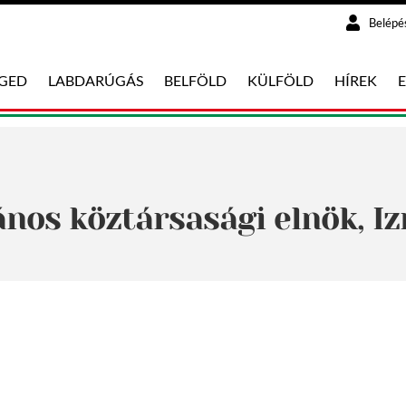
Belépé
EGED
LABDARÚGÁS
BELFÖLD
KÜLFÖLD
HÍREK
ános köztársasági elnök, Iz