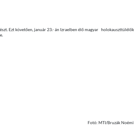
szt. Ezt követően, január 23.- án Izraelben élő magyar holokauszttúlélők
e.
Bruzák Noémi