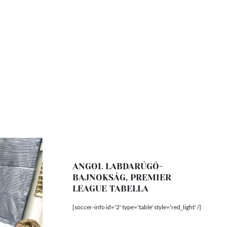
ANGOL LABDARÚGÓ-
BAJNOKSÁG, PREMIER
LEAGUE TABELLA
[soccer-info id='2' type='table' style='red_light' /]