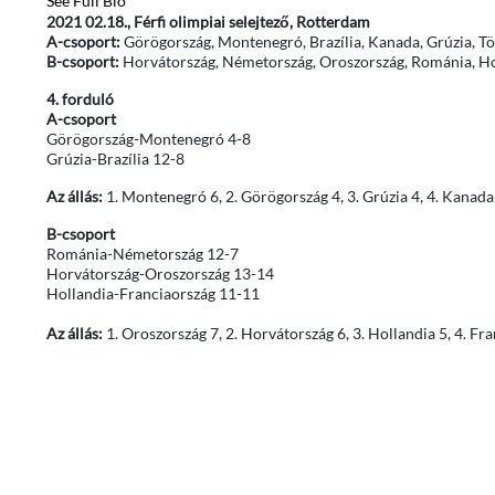
See Full Bio
2021 02.18., Férfi olimpiai selejtező, Rotterdam
A-csoport:
Görögország, Montenegró, Brazília, Kanada, Grúzia, T
B-csoport:
Horvátország, Németország, Oroszország, Románia, Ho
4. forduló
A-csoport
Görögország-Montenegró 4-8
Grúzia-Brazília 12-8
Az állás:
1. Montenegró 6, 2. Görögország 4, 3. Grúzia 4, 4. Kanada 2
B-csoport
Románia-Németország 12-7
Horvátország-Oroszország 13-14
Hollandia-Franciaország 11-11
Az állás:
1. Oroszország 7, 2. Horvátország 6, 3. Hollandia 5, 4. Fr