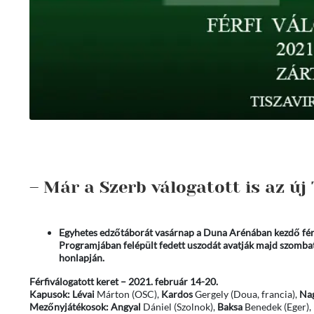
– Már a Szerb válogatott is az ú
Egyhetes edzőtáborát vasárnap a Duna Arénában kezdő férf
Programjában felépült fedett uszodát avatják majd szombato
honlapján.
Férfiválogatott keret – 2021. február 14-20.
Kapusok:
Lévai
Márton (OSC),
Kardos
Gergely (Doua, francia),
Na
Mezőnyjátékosok:
Angyal
Dániel (Szolnok),
Baksa
Benedek (Eger),