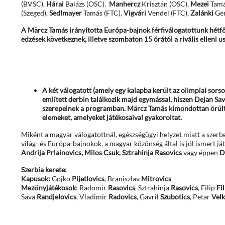
(BVSC),
Hárai
Balázs (OSC),
Manhercz
Krisztán (OSC),
Mezei
Tamá
(Szeged),
Sedlmayer
Tamás (FTC),
Vigvári
Vendel (FTC),
Zalánki
Ger
A Märcz Tamás irányította Európa-bajnok férfiválogatottunk hétfőn
edzések következnek, illetve szombaton 15 órától a rivális elleni
A két válogatott (amely egy kalapba került az olimpiai sor
említett derbin találkozik majd egymással, hiszen Dejan Sav
szerepelnek a programban. Märcz Tamás kimondottan örült en
elemeket, amelyeket játékosaival gyakoroltat.
Miként a magyar válogatottnál, egészségügyi helyzet miatt a szerbekn
világ- és Európa-bajnokok, a magyar közönség által is jól ismert já
Andrija Prlainovics, Milos Csuk, Sztrahinja Rasovics
vagy éppen
D
Szerbia kerete:
Kapusok:
Gojko
Pijetlovics
, Braniszlav
Mitrovics
Mezőnyjátékosok
: Radomir
Rasovics
, Sztrahinja
Rasovics
, Filip
Fi
Sava
Randjelovics
, Vladimir
Radovics
, Gavril
Szubotics
, Petar
Velk