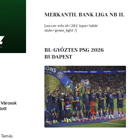
MERKANTIL BANK LIGA NB II.
[soccer-info id='281' type='table'
style='green_light' /]
BL-GYŐZTES PSG 2026
BUDAPEST
n Városok
tott
Tamás