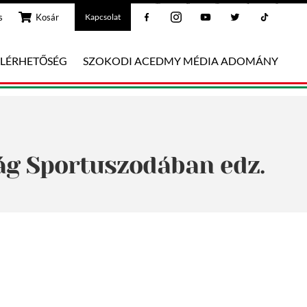
Facebook
Instagram
Youtube
Twitter
Tiktok
s
Kosár
Kapcsolat
ELÉRHETŐSÉG
SZOKODI ACEDMY MÉDIA ADOMÁNY
irág Sportuszodában edz.