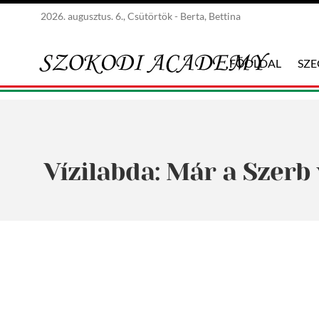
2026. augusztus. 6., Csütörtök - Berta, Bettina
FŐOLDAL
SZ
Vízilabda: Már a Szerb 