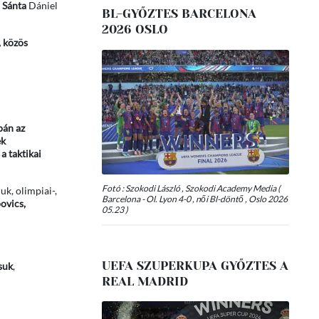
,
Sánta
Dániel
BL-GYŐZTES BARCELONA
2026 OSLO
, közös
pán az
ek
a taktikai
Fotó : Szokodi László , Szokodi Academy Media (
uk, olimpiai-,
Barcelona - Ol. Lyon 4-0 , női Bl-döntő , Oslo 2026
povics,
05.23 )
UEFA SZUPERKUPA GYŐZTES A
suk
,
REAL MADRID