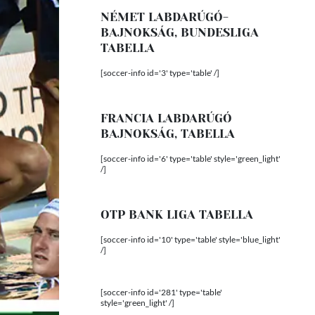
NÉMET LABDARÚGÓ-
BAJNOKSÁG, BUNDESLIGA
TABELLA
[soccer-info id='3' type='table' /]
FRANCIA LABDARÚGÓ
BAJNOKSÁG, TABELLA
[soccer-info id='6' type='table' style='green_light'
/]
OTP BANK LIGA TABELLA
[soccer-info id='10' type='table' style='blue_light'
/]
[soccer-info id='281' type='table'
style='green_light' /]