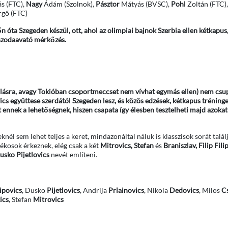
s (FTC),
Nagy
Ádám (Szolnok),
Pásztor
Mátyás (BVSC),
Pohl
Zoltán (FTC)
gő (FTC)
 óta Szegeden készül, ott, ahol az olimpiai bajnok Szerbia ellen kétkapus
 uszodaavató mérkőzés.
solásra, avagy Tokióban csoportmeccset nem vívhat egymás ellen) nem csu
ics együttese szerdától Szegeden lesz, és közös edzések, kétkapus tréning
nek a lehetőségnek, hiszen csapata így élesben tesztelheti majd azokat 
él sem lehet teljes a keret, mindazonáltal náluk is klasszisok sorát találj
tékosok érkeznek, elég csak a két
Mitrovics, Stefan
és
Braniszlav, Filip Fili
usko Pijetlovics
nevét említeni.
lipovics
, Dusko
Pijetlovics
, Andrija
Prlainovics
, Nikola
Dedovics
, Milos
C
ics
, Stefan
Mitrovics