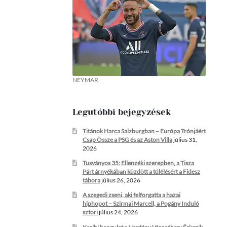
NEYMAR
Legutóbbi bejegyzések
Titánok Harca Salzburgban – Európa Trónjáért
Csap Össze a PSG és az Aston Villa
július 31,
2026
Tusványos 35: Ellenzéki szerepben, a Tisza
Párt árnyékában küzdött a túlélésért a Fidesz
tábora
július 26, 2026
A szegedi zseni, aki felforgatta a hazai
hiphopot – Szirmai Marcell, a Pogány Induló
sztori
július 24, 2026