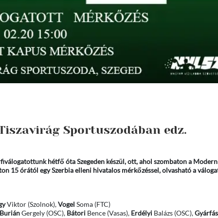
j Tiszavirág Sportuszodában edz.
iválogatottunk hétfő óta Szegeden készül, ott, ahol szombaton a Moder
n 15 órától egy Szerbia elleni hivatalos mérkőzéssel, olvasható a váloga
gy
Viktor (Szolnok),
Vogel
Soma (FTC)
Burián
Gergely (OSC),
Bátori
Bence (Vasas),
Erdélyi
Balázs (OSC),
Gyárfás