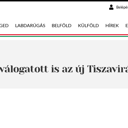
Belépé
EGED
LABDARÚGÁS
BELFÖLD
KÜLFÖLD
HÍREK
válogatott is az új Tiszav