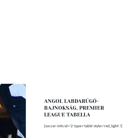
ANGOL LABDARÚGÓ-
BAJNOKSÁG, PREMIER
LEAGUE TABELLA
[soccer-info id='2' type='table' style='red_light' /]