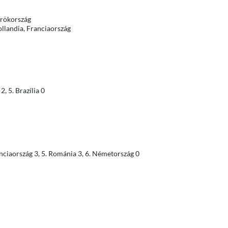
örökország
llandia, Franciaország
, 5. Brazília 0
anciaország 3, 5. Románia 3, 6. Németország 0