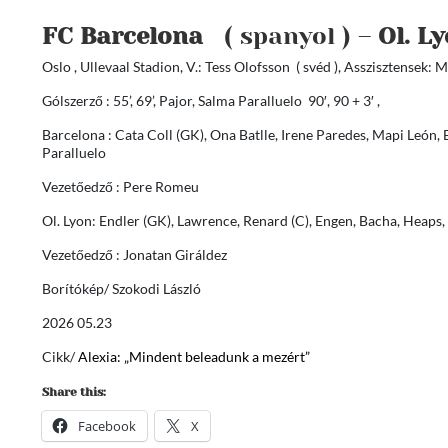
FC Barcelona
( spanyol ) –
Ol. L
Oslo , Ullevaal Stadion, V.: Tess Olofsson ( svéd ), Asszisztensek: 
Gólszerző : 55’, 69’, Pajor, Salma Paralluelo 90′, 90 + 3′ ,
Barcelona : Cata Coll (GK), Ona Batlle, Irene Paredes, Mapi León, B
Paralluelo
Vezetőedző : Pere Romeu
Ol. Lyon: Endler (GK), Lawrence, Renard (C), Engen, Bacha, Heap
Vezetőedző : Jonatan Giráldez
Borítókép/ Szokodi László
2026 05.23
Cikk/
Alexia: „Mindent beleadunk a mezért”
Share this:
Facebook
X