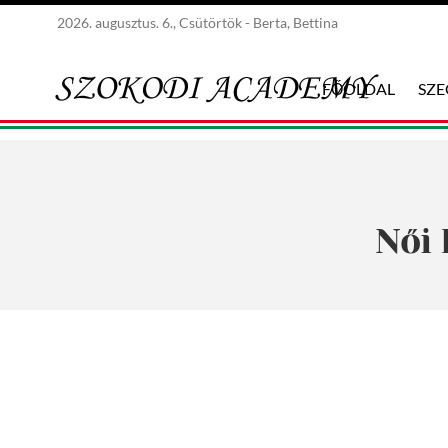
2026. augusztus. 6., Csütörtök - Berta, Bettina
FŐOLDAL
SZ
Női 