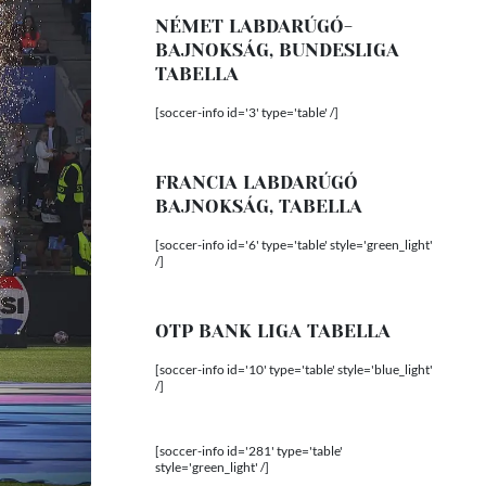
NÉMET LABDARÚGÓ-
BAJNOKSÁG, BUNDESLIGA
TABELLA
[soccer-info id='3' type='table' /]
FRANCIA LABDARÚGÓ
BAJNOKSÁG, TABELLA
[soccer-info id='6' type='table' style='green_light'
/]
OTP BANK LIGA TABELLA
[soccer-info id='10' type='table' style='blue_light'
/]
[soccer-info id='281' type='table'
style='green_light' /]