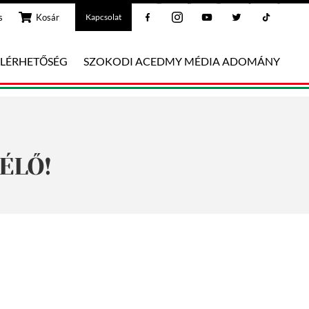
Facebook
Instagram
Youtube
Twitter
Tiktok
s
Kosár
Kapcsolat
ELÉRHETŐSÉG
SZOKODI ACEDMY MÉDIA ADOMÁNY
 ÉLŐ!