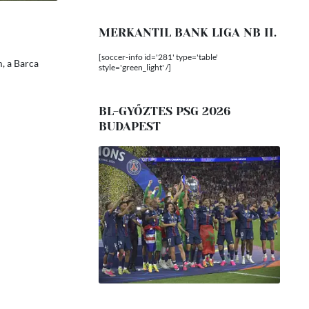
MERKANTIL BANK LIGA NB II.
[soccer-info id='281' type='table'
, a Barca
style='green_light' /]
BL-GYŐZTES PSG 2026
BUDAPEST