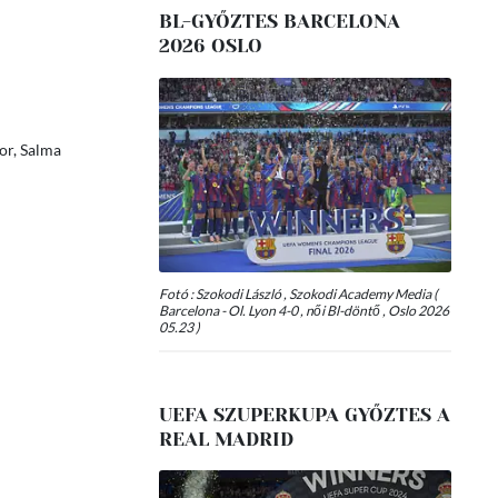
BL-GYŐZTES BARCELONA
2026 OSLO
jor, Salma
Fotó : Szokodi László , Szokodi Academy Media (
Barcelona - Ol. Lyon 4-0 , női Bl-döntő , Oslo 2026
05.23 )
UEFA SZUPERKUPA GYŐZTES A
REAL MADRID