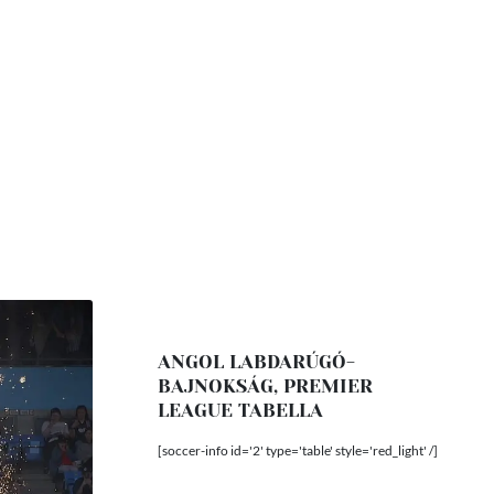
ANGOL LABDARÚGÓ-
BAJNOKSÁG, PREMIER
LEAGUE TABELLA
[soccer-info id='2' type='table' style='red_light' /]