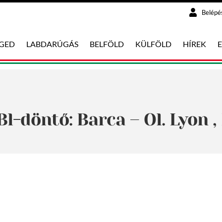
Belépé
EGED
LABDARÚGÁS
BELFÖLD
KÜLFÖLD
HÍREK
Bl-döntő: Barca – Ol. Lyon ,