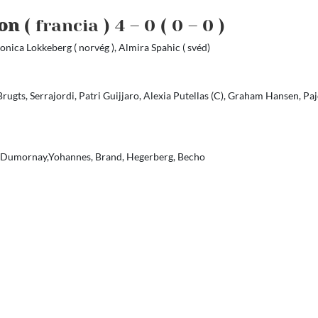
yon
( francia ) 4 – 0 ( 0 – 0 )
Monica Lokkeberg ( norvég ), Almira Spahic ( svéd)
rugts, Serrajordi, Patri Guijjaro, Alexia Putellas (C), Graham Hansen, Pa
s, Dumornay,Yohannes, Brand, Hegerberg, Becho