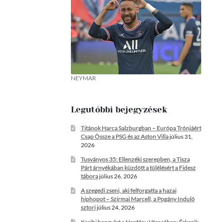
NEYMAR
Legutóbbi bejegyzések
Titánok Harca Salzburgban – Európa Trónjáért
Csap Össze a PSG és az Aston Villa
július 31,
2026
Tusványos 35: Ellenzéki szerepben, a Tisza
Párt árnyékában küzdött a túlélésért a Fidesz
tábora
július 26, 2026
A szegedi zseni, aki felforgatta a hazai
hiphopot – Szirmai Marcell, a Pogány Induló
sztori
július 24, 2026